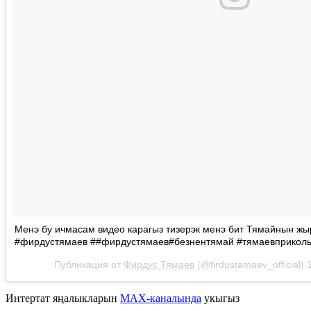
Менэ бу ичмасам видео карагыз тизерэк менэ бит Тямайнын ж
#фирдустямаев ##фирдустямаев#безнентямай #тямаевприкол
Публикация от
Фирдус Тямаев
(@firdustamaev_official)
Интертат яңалыкларын
MAX-каналында
укыгыз