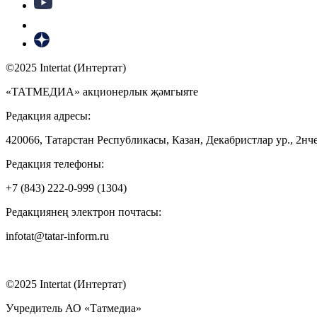
©2025 Intertat (Интертат)
«ТАТМЕДИА» акционерлык җәмгыяте
Редакция адресы:
420066, Татарстан Республикасы, Казан, Декабристлар ур., 2нче
Редакция телефоны:
+7 (843) 222-0-999 (1304)
Редакциянең электрон почтасы:
infotat@tatar-inform.ru
©2025 Intertat (Интертат)
Учредитель АО «Татмедиа»