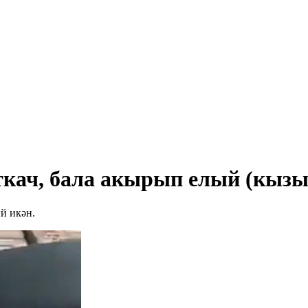
кач, бала акырып елый (кызы
й икән.