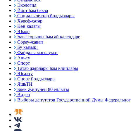
Экология
Йорт һәм бакча
Социаль челтәр йолдызлары
Хәвеф-хәтәр
Көн кадагы
Юмор
Һава торышы һәм ай календаре
Сорау-җавап
Бу кызык!
Файдалы мәгълүмат
Аш-су
Спорт
Татар җырлары һәм клиплары
Югалту
Спорт йолдызлары
ЯшьТИ
Бөек Җиңүнең 80 еллыгы
Видео
Выборы депутатов Государственной Думы Федерального