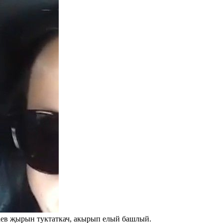
аев җырын туктаткач, акырып елый башлый.