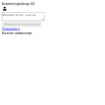
Комментарийлар (0)
Фикерегезне калдырыгыз
Теркәлергә
Калган символлар: