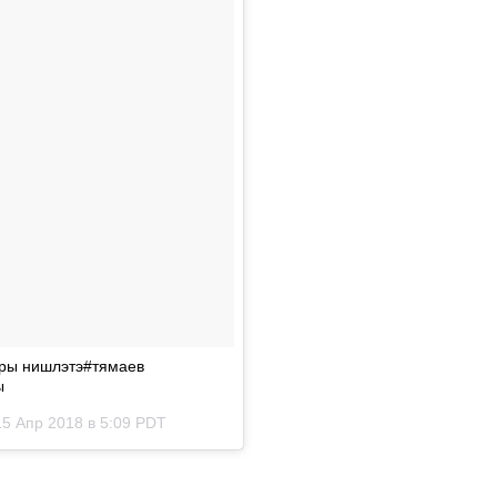
ыры нишлэтэ#тямаев
ы
15 Апр 2018 в 5:09 PDT