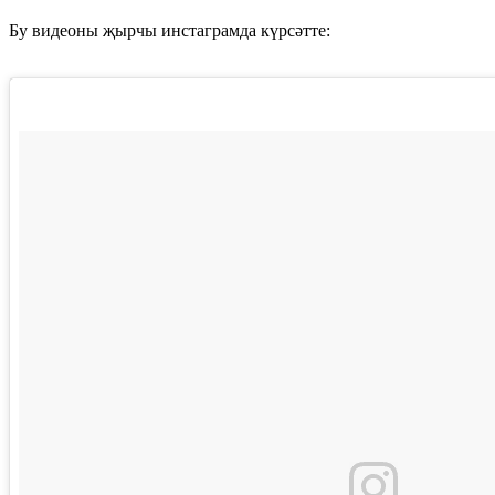
Бу видеоны җырчы инстаграмда күрсәтте: