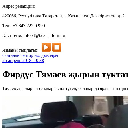
Адрес редакции:
420066, Республика Татарстан, г. Казань, ул. Декабристов, д. 2
Тел.: +7 843 222 0 999
Эл. почта: infotat@tatar-inform.ru
Язманы тыңлагыз
Социаль челтәр йолдызлары
25 апрель 2018 10:38
Фирдүс Тямаев җырын туктат
Тямаев җырларын олылар гына түгел, балалар да яратып тыңлы