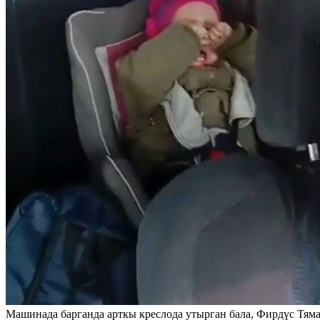
Машинада барганда арткы креслода утырган бала, Фирдүс Тям