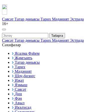
Сәясәт
Татар дөньясы
Тарих
Мәдәният
Эстрада
16+
Табарга
Сәясәт
Татар дөньясы
Тарих
Мәдәният
Эстрада
Сәхифәләр
Ясалма Фәһем
Җәмгыять
Татар дөньясы
Тарих
Мәдәният
Шоу-бизнес
Иҗат
Язмыш
Сәясәт
Дин
Фән
Авыл
Икътисад
Сәламәтлек