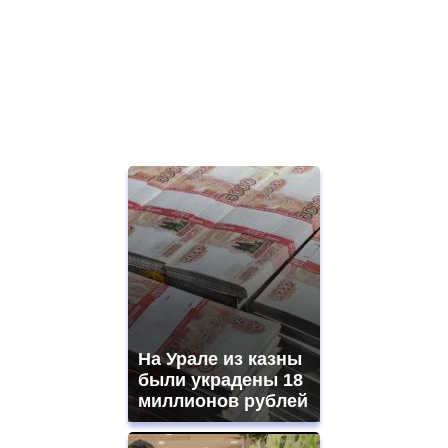
На Урале из казны
были украдены 18
миллионов рублей