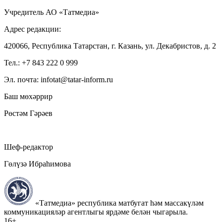
Учредитель АО «Татмедиа»
Адрес редакции:
420066, Республика Татарстан, г. Казань, ул. Декабристов, д. 2
Тел.: +7 843 222 0 999
Эл. почта: infotat@tatar-inform.ru
Баш мөхәррир
Рөстәм Гәрәев
Шеф-редактор
Гөлүзә Ибраһимова
«Татмедиа» республика матбугат һәм массакүләм
коммуникацияләр агентлыгы ярдәме белән чыгарыла.
16+