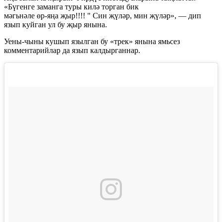
«Бүгенге заманга туры килә торган бик
мәгьнәле ө
р-я
ңа җыр!!!! " Син җүләр, мин җүләр», — дип
язып куйган ул бу җыр янына.
Уены-чыны
кушып язылган бу «трек» янына ямьсез
комментарийлар да язып калдырганнар.