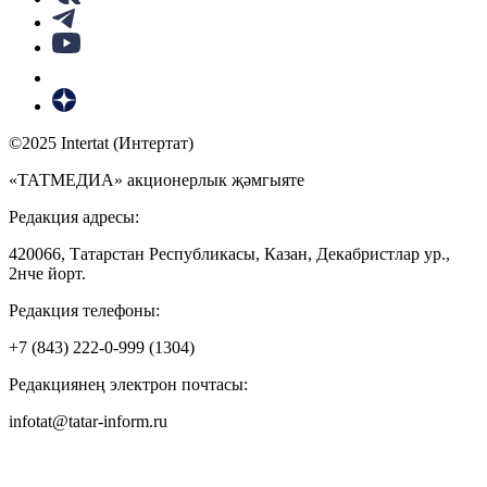
©2025 Intertat (Интертат)
«ТАТМЕДИА» акционерлык җәмгыяте
Редакция адресы:
420066, Татарстан Республикасы, Казан, Декабристлар ур.,
2нче йорт.
Редакция телефоны:
+7 (843) 222-0-999 (1304)
Редакциянең электрон почтасы:
infotat@tatar-inform.ru