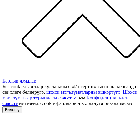
Барлык язмалар
Без cookie-файллар кулланабыз. «Интертат» сайтына кергәндә
сез әлеге белдерүгә,
шәхси мәгълүматларны эшкәртүгә
,
Шәхси
мәгълүматлар турындагы сәясәткә
һәм
Конфиденциальлек
сәясәте
нигезендә cookie файлларын куллануга ризалашасыз
Килешү