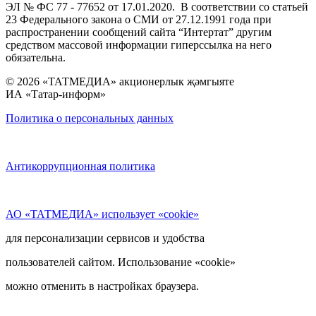
ЭЛ № ФС 77 - 77652 от 17.01.2020. В соответствии со статьей
23 Федерального закона о СМИ от 27.12.1991 года при
распространении сообщений сайта “Интертат” другим
средством массовой информации гиперссылка на него
обязательна.
© 2026 «ТАТМЕДИА» акционерлык җәмгыяте
ИА «Татар-информ»
Политика о персональных данных
Антикоррупционная политика
АО «ТАТМЕДИА» использует «cookie»
для персонализации сервисов и удобства
пользователей сайтом. Использование «cookie»
можно отменить в настройках браузера.