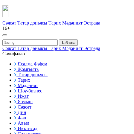
Сәясәт
Татар дөньясы
Тарих
Мәдәният
Эстрада
16+
Табарга
Сәясәт
Татар дөньясы
Тарих
Мәдәният
Эстрада
Сәхифәләр
Ясалма Фәһем
Җәмгыять
Татар дөньясы
Тарих
Мәдәният
Шоу-бизнес
Иҗат
Язмыш
Сәясәт
Дин
Фән
Авыл
Икътисад
Сәламәтлек