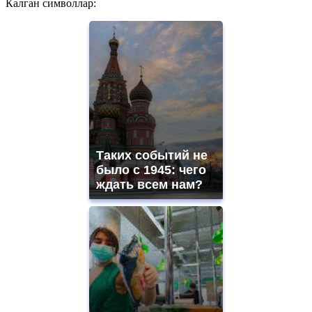
Калган символлар:
Таких событий не
было с 1945: чего
ждать всем нам?