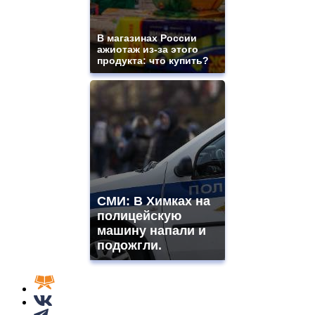
В магазинах России
ажиотаж из-за этого
продукта: что купить?
СМИ: В Химках на
полицейскую
машину напали и
подожгли.