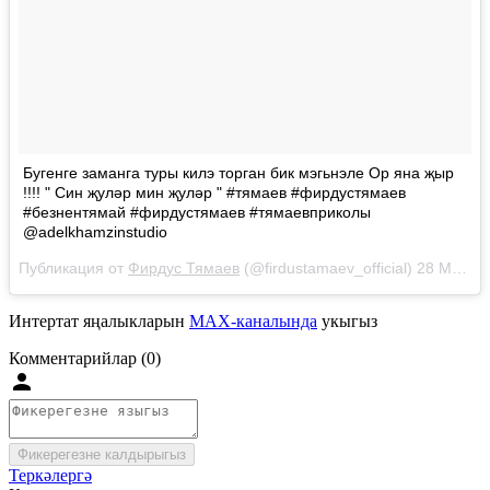
Бугенге заманга туры килэ торган бик мэгьнэле Ор яна җыр
!!!! " Син җуләр мин җуләр " #тямаев #фирдустямаев
#безнентямай #фирдустямаев #тямаевприколы
@adelkhamzinstudio
Публикация от
Фирдус Тямаев
(@firdustamaev_official)
28 Май 2018 в 10:08 PDT
Интертат яңалыкларын
MAX-каналында
укыгыз
Комментарийлар (0)
Фикерегезне калдырыгыз
Теркәлергә