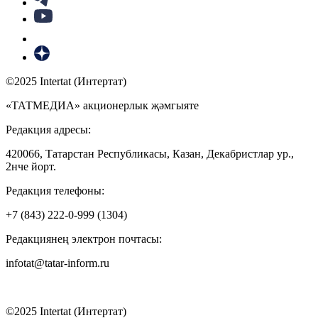
©2025 Intertat (Интертат)
«ТАТМЕДИА» акционерлык җәмгыяте
Редакция адресы:
420066, Татарстан Республикасы, Казан, Декабристлар ур.,
2нче йорт.
Редакция телефоны:
+7 (843) 222-0-999 (1304)
Редакциянең электрон почтасы:
infotat@tatar-inform.ru
©2025 Intertat (Интертат)