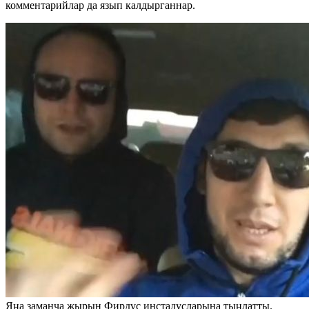
комментарийлар да язып калдырганнар.
Яңа заманча җырын Фирдүс инстадусларына тыңлатты.