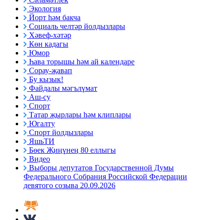
Экология
Йорт һәм бакча
Социаль челтәр йолдызлары
Хәвеф-хәтәр
Көн кадагы
Юмор
Һава торышы һәм ай календаре
Сорау-җавап
Бу кызык!
Файдалы мәгълүмат
Аш-су
Спорт
Татар җырлары һәм клиплары
Югалту
Спорт йолдызлары
ЯшьТИ
Бөек Җиңүнең 80 еллыгы
Видео
Выборы депутатов Государственной Думы
Федерального Собрания Российской Федерации
девятого созыва 20.09.2026