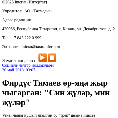
©2025 Intertat (Интертат)
Учредитель АО «Татмедиа»
Адрес редакции:
420066, Республика Татарстан, г. Казань, ул. Декабристов, д. 2
Тел.: +7 843 222 0 999
Эл. почта: infotat@tatar-inform.ru
Язманы тыңлагыз
Социаль челтәр йолдызлары
30 май 2018 03:07
Фирдүс Тямаев өр-яңа җыр
чыгарган: "Син җүләр, мин
җүләр"
Уены-чыны кушып язылган бу "трек" янына ямьсез