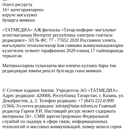
Әлеге ресурста
16+ категорияләренә
керүче мәгълүмат
булырга мөмкин.
«ТАТМЕДИА» АҖ филиалы «Татар-информ» мәгълүмат
агентлыгының Интертат республика электрон газетасы
редакциясе» ЭЛ № ФС 77 - 77652 2020 Россиянең элемтә,
мәгълүмати технологияләр һәм гаммәви коммуникацияләрне
күзәтчелек хезмәте тарафыннан 2020 елның 17 гыйнварында
теркәлгән
Материалларны тулысынча яки өлешчә куллану бары тик
редакциядән язмача рөхсәт булганда гына мөмкин.
© Сетевое издание Intertat. Учредитель АО «ТАТМЕДИА».
Адрес редакции: 420066, Республика Татарстан, г. Казань, ул.
Декабристов, д. 2. Телефон редакции: +7 (843) 222-0-999
(1304) Эл.почта редакции: infotat@tatar-inform.ru Главный
редактор Гареев Р.И. Настоящий ресурс может содержать
материалы 16+. СМИ зарегистрировано Федеральной
службой по надзору в сфере связи, информационных
технологий и массовых коммуникаций, номер записи серия