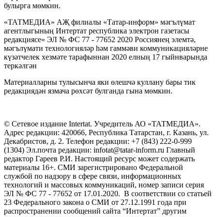
булырга мөмкин.
«ТАТМЕДИА» АҖ филиалы «Татар-информ» мәгълүмат
агентлыгының Интертат республика электрон газетасы
редакциясе» ЭЛ № ФС 77 - 77652 2020 Россиянең элемтә,
мәгълүмати технологияләр һәм гаммәви коммуникацияләрне
күзәтчелек хезмәте тарафыннан 2020 елның 17 гыйнварында
теркәлгән
Материалларны тулысынча яки өлешчә куллану бары тик
редакциядән язмача рөхсәт булганда гына мөмкин.
© Сетевое издание Intertat. Учредитель АО «ТАТМЕДИА».
Адрес редакции: 420066, Республика Татарстан, г. Казань, ул.
Декабристов, д. 2. Телефон редакции: +7 (843) 222-0-999
(1304) Эл.почта редакции: infotat@tatar-inform.ru Главный
редактор Гареев Р.И. Настоящий ресурс может содержать
материалы 16+. СМИ зарегистрировано Федеральной
службой по надзору в сфере связи, информационных
технологий и массовых коммуникаций, номер записи серия
ЭЛ № ФС 77 - 77652 от 17.01.2020. В соответствии со статьей
23 Федерального закона о СМИ от 27.12.1991 года при
распространении сообщений сайта “Интертат” другим