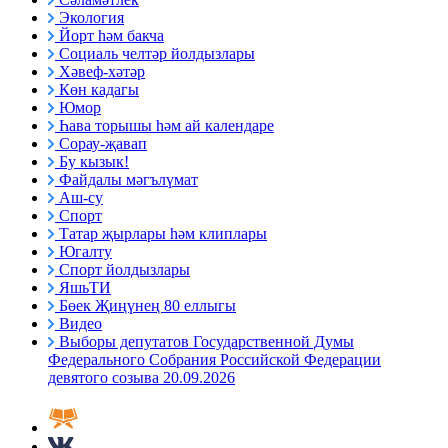
Экология
Йорт һәм бакча
Социаль челтәр йолдызлары
Хәвеф-хәтәр
Көн кадагы
Юмор
Һава торышы һәм ай календаре
Сорау-җавап
Бу кызык!
Файдалы мәгълүмат
Аш-су
Спорт
Татар җырлары һәм клиплары
Югалту
Спорт йолдызлары
ЯшьТИ
Бөек Җиңүнең 80 еллыгы
Видео
Выборы депутатов Государственной Думы
Федерального Собрания Российской Федерации
девятого созыва 20.09.2026