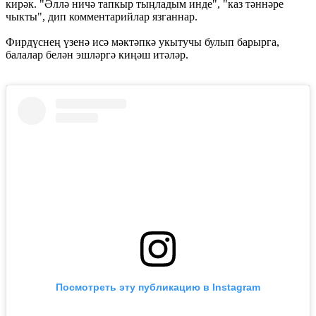
кирәк. "Әллә ничә тапкыр тыңладым инде", "каз тәннәре
чыкты", дип комментарийлар язганнар.
Фирдүснең үзенә исә мәктәпкә укытучы булып барырга,
балалар белән эшләргә киңәш итәләр.
Посмотреть эту публикацию в Instagram