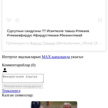
Сургутнын сандугачы !!!! Искитмэле тавыш #тямаев
#тямаевфирдус #фирдустямаев #безнентямай
Публикация от
Фирдус Тямаев
(@firdustamaev_official)
18 Сен 2018 в 1:11 PDT
Интертат яңалыкларын
MAX-каналында
укыгыз
Комментарийлар (0)
Фикерегезне калдырыгыз
Теркәлергә
Калган символлар: