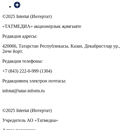
©2025 Intertat (Интертат)
«ТАТМЕДИА» акционерлык җәмгыяте
Редакция адресы:
420066, Татарстан Республикасы, Казан, Декабристлар ур.,
2нче йорт.
Редакция телефоны:
+7 (843) 222-0-999 (1304)
Редакциянең электрон почтасы:
infotat@tatar-inform.ru
©2025 Intertat (Интертат)
Учредитель АО «Татмедиа»