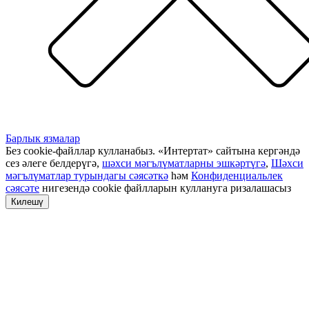
Барлык язмалар
Без cookie-файллар кулланабыз. «Интертат» сайтына кергәндә
сез әлеге белдерүгә,
шәхси мәгълүматларны эшкәртүгә
,
Шәхси
мәгълүматлар турындагы сәясәткә
һәм
Конфиденциальлек
сәясәте
нигезендә cookie файлларын куллануга ризалашасыз
Килешү