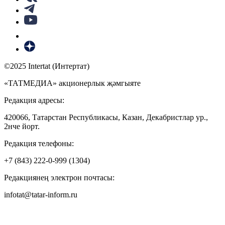
©2025 Intertat (Интертат)
«ТАТМЕДИА» акционерлык җәмгыяте
Редакция адресы:
420066, Татарстан Республикасы, Казан, Декабристлар ур.,
2нче йорт.
Редакция телефоны:
+7 (843) 222-0-999 (1304)
Редакциянең электрон почтасы:
infotat@tatar-inform.ru