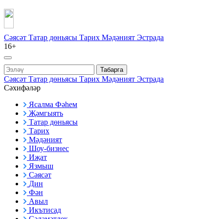
Сәясәт
Татар дөньясы
Тарих
Мәдәният
Эстрада
16+
Табарга
Сәясәт
Татар дөньясы
Тарих
Мәдәният
Эстрада
Сәхифәләр
Ясалма Фәһем
Җәмгыять
Татар дөньясы
Тарих
Мәдәният
Шоу-бизнес
Иҗат
Язмыш
Сәясәт
Дин
Фән
Авыл
Икътисад
Сәламәтлек