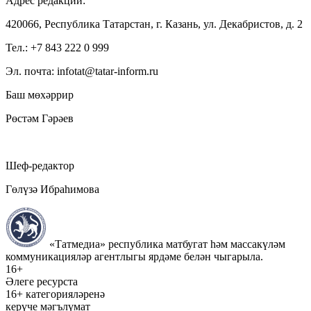
Адрес редакции:
420066, Республика Татарстан, г. Казань, ул. Декабристов, д. 2
Тел.: +7 843 222 0 999
Эл. почта: infotat@tatar-inform.ru
Баш мөхәррир
Рөстәм Гәрәев
Шеф-редактор
Гөлүзә Ибраһимова
«Татмедиа» республика матбугат һәм массакүләм
коммуникацияләр агентлыгы ярдәме белән чыгарыла.
16+
Әлеге ресурста
16+ категорияләренә
керүче мәгълүмат