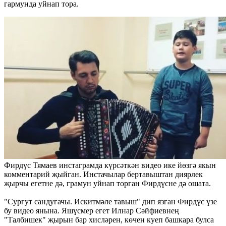
гармунда уйнап тора.
Фирдүс Тямаев инстаграмда күрсәткән видео ике йөзгә якын
комментарий җыйган. Инстачылар бертавыштан диярлек
җырчы егетне дә, грамун уйнап торган Фирдүсне дә ошата.
"Сургут сандугачы. Искитмәле тавыш" дип язган Фирдүс үзе
бу видео янына. Яшүсмер егет Илнар Сәйфиевнең
"Талбишек" җырын бар хисләрен, көчен куеп башкара булса