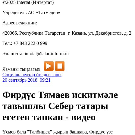
©2025 Intertat (Интертат)
Учредитель АО «Татмедиа»
Адрес редакции:
420066, Республика Татарстан, г. Казань, ул. Декабристов, д. 2
Тел.: +7 843 222 0 999
Эл. почта: infotat@tatar-inform.ru
Язманы тыңлагыз
Социаль челтәр йолдызлары
20 сентябрь 2018 09:21
Фирдүс Тямаев искитмәле
тавышлы Себер татары
егетен тапкан - видео
Үсмер бала "Талбишек" җырын башкара, Фирдүс үзе