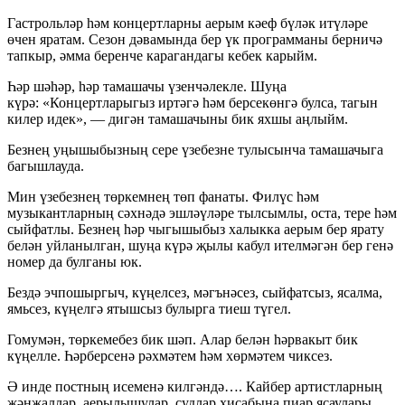
Гастрольләр һәм концертларны аерым кәеф бүләк итүләре
өчен яратам. Сезон дәвамында бер үк программаны берничә
тапкыр, әмма беренче карагандагы кебек карыйм.
Һәр шәһәр, һәр тамашачы үзенчәлекле. Шуңа
күрә: «Концертларыгыз иртәгә һәм берсекөнгә булса, тагын
килер идек», — дигән тамашачыны бик яхшы аңлыйм.
Безнең уңышыбызның сере үзебезне тулысынча тамашачыга
багышлауда.
Мин үзебезнең төркемнең төп фанаты. Филүс һәм
музыкантларның сәхнәдә эшләүләре тылсымлы, оста, тере һәм
сыйфатлы. Безнең һәр чыгышыбыз халыкка аерым бер ярату
белән уйланылган, шуңа күрә җылы кабул ителмәгән бер генә
номер да булганы юк.
Бездә эчпошыргыч, күңелсез, мәгънәсез, сыйфатсыз, ясалма,
ямьсез, күңелгә ятышсыз булырга тиеш түгел.
Гомумән, төркемебез бик шәп. Алар белән һәрвакыт бик
күңелле. Һәрберсенә рәхмәтем һәм хөрмәтем чиксез.
Ә инде постның исеменә килгәндә…. Кайбер артистларның
җәнҗаллар, аерылышулар, судлар хисабына пиар ясаулары,