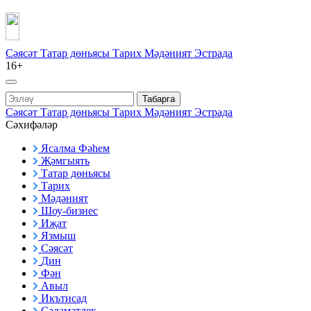
Сәясәт
Татар дөньясы
Тарих
Мәдәният
Эстрада
16+
Табарга
Сәясәт
Татар дөньясы
Тарих
Мәдәният
Эстрада
Сәхифәләр
Ясалма Фәһем
Җәмгыять
Татар дөньясы
Тарих
Мәдәният
Шоу-бизнес
Иҗат
Язмыш
Сәясәт
Дин
Фән
Авыл
Икътисад
Сәламәтлек