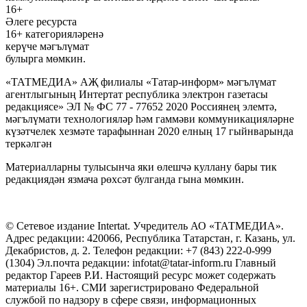
16+
Әлеге ресурста
16+ категорияләренә
керүче мәгълүмат
булырга мөмкин.
«ТАТМЕДИА» АҖ филиалы «Татар-информ» мәгълүмат
агентлыгының Интертат республика электрон газетасы
редакциясе» ЭЛ № ФС 77 - 77652 2020 Россиянең элемтә,
мәгълүмати технологияләр һәм гаммәви коммуникацияләрне
күзәтчелек хезмәте тарафыннан 2020 елның 17 гыйнварында
теркәлгән
Материалларны тулысынча яки өлешчә куллану бары тик
редакциядән язмача рөхсәт булганда гына мөмкин.
© Сетевое издание Intertat. Учредитель АО «ТАТМЕДИА».
Адрес редакции: 420066, Республика Татарстан, г. Казань, ул.
Декабристов, д. 2. Телефон редакции: +7 (843) 222-0-999
(1304) Эл.почта редакции: infotat@tatar-inform.ru Главный
редактор Гареев Р.И. Настоящий ресурс может содержать
материалы 16+. СМИ зарегистрировано Федеральной
службой по надзору в сфере связи, информационных