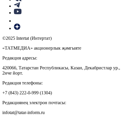
©2025 Intertat (Интертат)
«ТАТМЕДИА» акционерлык җәмгыяте
Редакция адресы:
420066, Татарстан Республикасы, Казан, Декабристлар ур.,
2нче йорт.
Редакция телефоны:
+7 (843) 222-0-999 (1304)
Редакциянең электрон почтасы:
infotat@tatar-inform.ru