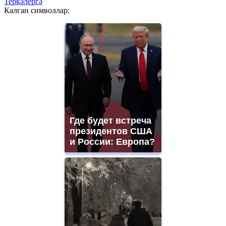
Теркәлергә
Калган символлар:
Где будет встреча
президентов США
и России: Европа?