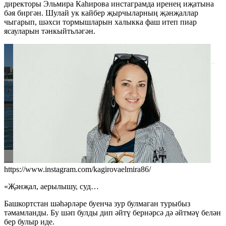
директоры Эльмира Каһирова инстаграмда иренең иҗатына
бәя биргән. Шулай ук кайбер җырчыларның җәнҗаллар
чыгарып, шәхси тормышларын халыкка фаш итеп пиар
ясауларын тәнкыйтьләгән.
https://www.instagram.com/kagirovaelmira86/
«Җәнҗал, аерылышу, суд…
Башкортстан шәһәрләре буенча зур булмаган турыбыз
тәмамланды. Бу шәп булды дип әйтү бернәрсә дә әйтмәү белән
бер булыр иде.