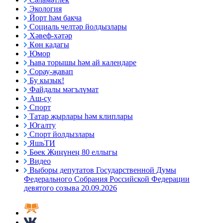
Экология
Йорт һәм бакча
Социаль челтәр йолдызлары
Хәвеф-хәтәр
Көн кадагы
Юмор
Һава торышы һәм ай календаре
Сорау-җавап
Бу кызык!
Файдалы мәгълүмат
Аш-су
Спорт
Татар җырлары һәм клиплары
Югалту
Спорт йолдызлары
ЯшьТИ
Бөек Җиңүнең 80 еллыгы
Видео
Выборы депутатов Государственной Думы
Федерального Собрания Российской Федерации
девятого созыва 20.09.2026