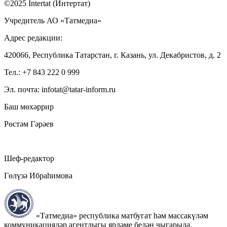
©2025 Intertat (Интертат)
Учредитель АО «Татмедиа»
Адрес редакции:
420066, Республика Татарстан, г. Казань, ул. Декабристов, д. 2
Тел.: +7 843 222 0 999
Эл. почта: infotat@tatar-inform.ru
Баш мөхәррир
Рөстәм Гәрәев
Шеф-редактор
Гөлүзә Ибраһимова
«Татмедиа» республика матбугат һәм массакүләм
коммуникацияләр агентлыгы ярдәме белән чыгарыла.