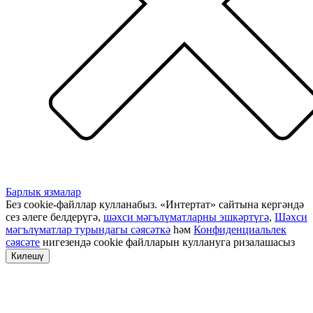
Барлык язмалар
Без cookie-файллар кулланабыз. «Интертат» сайтына кергәндә
сез әлеге белдерүгә,
шәхси мәгълүматларны эшкәртүгә
,
Шәхси
мәгълүматлар турындагы сәясәткә
һәм
Конфиденциальлек
сәясәте
нигезендә cookie файлларын куллануга ризалашасыз
Килешү