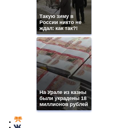
Такую зиму в
России никто не
ждал: как так?!
На Урале из казны
были украдены 18
миллионов рублей