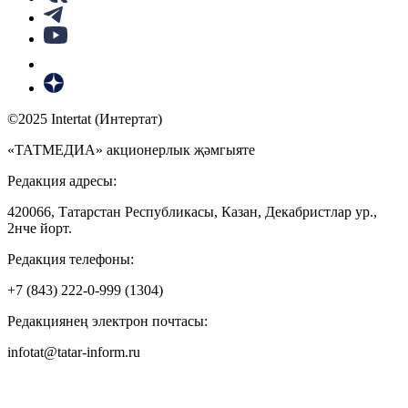
©2025 Intertat (Интертат)
«ТАТМЕДИА» акционерлык җәмгыяте
Редакция адресы:
420066, Татарстан Республикасы, Казан, Декабристлар ур.,
2нче йорт.
Редакция телефоны:
+7 (843) 222-0-999 (1304)
Редакциянең электрон почтасы:
infotat@tatar-inform.ru