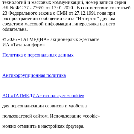
технологий и массовых коммуникаций, номер записи серия
ЭЛ № ФС 77 - 77652 от 17.01.2020. В соответствии со статьей
23 Федерального закона о СМИ от 27.12.1991 года при
распространении сообщений сайта “Интертат” другим
средством массовой информации гиперссылка на него
обязательна.
© 2026 «ТАТМЕДИА» акционерлык җәмгыяте
ИА «Татар-информ»
Политика о персональных данных
Антикоррупционная политика
АО «ТАТМЕДИА» использует «cookie»
для персонализации сервисов и удобства
пользователей сайтом. Использование «cookie»
можно отменить в настройках браузера.