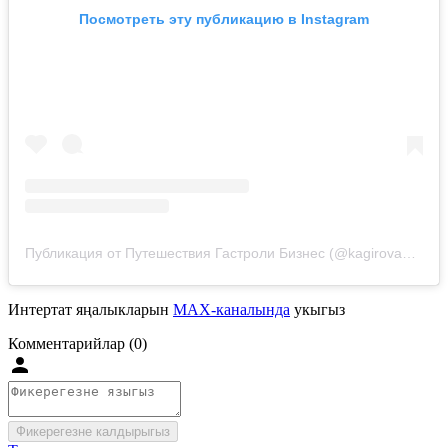
Посмотреть эту публикацию в Instagram
Публикация от Путешествия Гастроли Бизнес (@kagirovaelmira86)
Интертат яңалыкларын
MAX-каналында
укыгыз
Комментарийлар (0)
Фикерегезне калдырыгыз