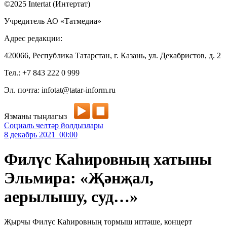
©2025 Intertat (Интертат)
Учредитель АО «Татмедиа»
Адрес редакции:
420066, Республика Татарстан, г. Казань, ул. Декабристов, д. 2
Тел.: +7 843 222 0 999
Эл. почта: infotat@tatar-inform.ru
Язманы тыңлагыз
Социаль челтәр йолдызлары
8 декабрь 2021 00:00
Филүс Каһировның хатыны
Эльмира: «Җәнҗал,
аерылышу, суд…»
Җырчы Филүс Каһировның тормыш иптәше, концерт