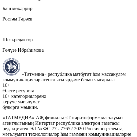
Баш мөхәррир
Рөстәм Гәрәев
Шеф-редактор
Гөлүзә Ибраһимова
«Татмедиа» республика матбугат һәм массакүләм
коммуникацияләр агентлыгы ярдәме белән чыгарыла.
16+
Әлеге ресурста
16+ категорияләренә
керүче мәгълүмат
булырга мөмкин.
«ТАТМЕДИА» АҖ филиалы «Татар-информ» мәгълүмат
агентлыгының Интертат республика электрон газетасы
редакциясе» ЭЛ № ФС 77 - 77652 2020 Россиянең элемтә,
мәгълүмати технологияләр һәм гаммәви коммуникацияләрне