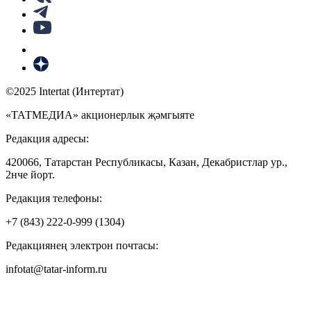
©2025 Intertat (Интертат)
«ТАТМЕДИА» акционерлык җәмгыяте
Редакция адресы:
420066, Татарстан Республикасы, Казан, Декабристлар ур.,
2нче йорт.
Редакция телефоны:
+7 (843) 222-0-999 (1304)
Редакциянең электрон почтасы:
infotat@tatar-inform.ru