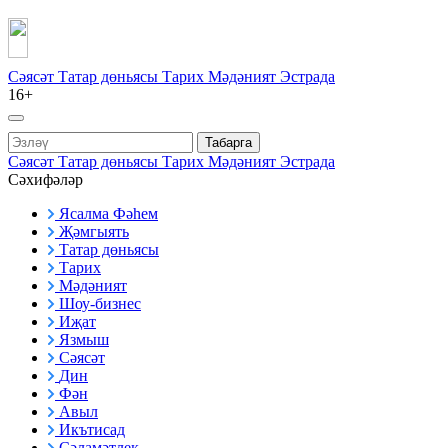
Сәясәт
Татар дөньясы
Тарих
Мәдәният
Эстрада
16+
Табарга
Сәясәт
Татар дөньясы
Тарих
Мәдәният
Эстрада
Сәхифәләр
Ясалма Фәһем
Җәмгыять
Татар дөньясы
Тарих
Мәдәният
Шоу-бизнес
Иҗат
Язмыш
Сәясәт
Дин
Фән
Авыл
Икътисад
Сәламәтлек