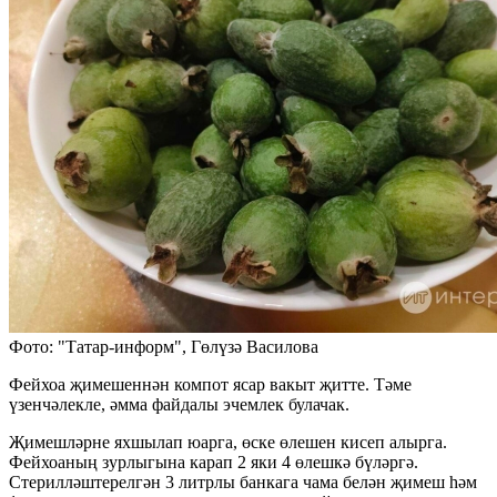
Фото: "Татар-информ", Гөлүзә Василова
Фейхоа җимешеннән компот ясар вакыт җитте. Тәме
үзенчәлекле, әмма файдалы эчемлек булачак.
Җимешләрне яхшылап юарга, өске өлешен кисеп алырга.
Фейхоаның зурлыгына карап 2 яки 4 өлешкә бүләргә.
Стерилләштерелгән 3 литрлы банкага чама белән җимеш һәм