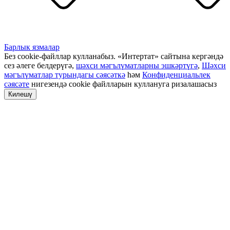
Барлык язмалар
Без cookie-файллар кулланабыз. «Интертат» сайтына кергәндә
сез әлеге белдерүгә,
шәхси мәгълүматларны эшкәртүгә
,
Шәхси
мәгълүматлар турындагы сәясәткә
һәм
Конфиденциальлек
сәясәте
нигезендә cookie файлларын куллануга ризалашасыз
Килешү