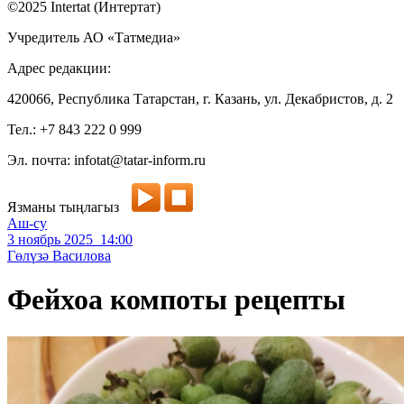
©2025 Intertat (Интертат)
Учредитель АО «Татмедиа»
Адрес редакции:
420066, Республика Татарстан, г. Казань, ул. Декабристов, д. 2
Тел.: +7 843 222 0 999
Эл. почта: infotat@tatar-inform.ru
Язманы тыңлагыз
Аш-су
3 ноябрь 2025 14:00
Гөлүзә Василова
Фейхоа компоты рецепты