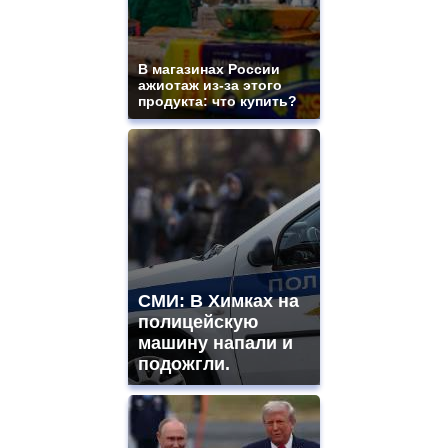
В магазинах России
ажиотаж из-за этого
продукта: что купить?
СМИ: В Химках на
полицейскую
машину напали и
подожгли.