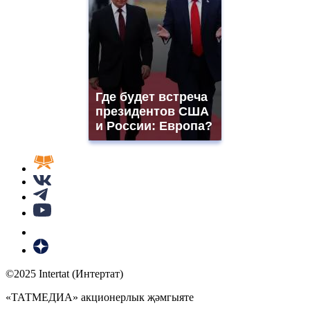
Где будет встреча
президентов США
и России: Европа?
©2025 Intertat (Интертат)
«ТАТМЕДИА» акционерлык җәмгыяте