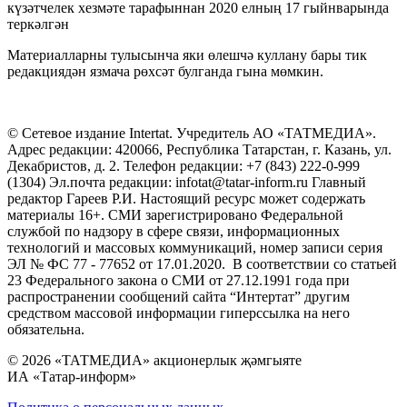
күзәтчелек хезмәте тарафыннан 2020 елның 17 гыйнварында
теркәлгән
Материалларны тулысынча яки өлешчә куллану бары тик
редакциядән язмача рөхсәт булганда гына мөмкин.
© Сетевое издание Intertat. Учредитель АО «ТАТМЕДИА».
Адрес редакции: 420066, Республика Татарстан, г. Казань, ул.
Декабристов, д. 2. Телефон редакции: +7 (843) 222-0-999
(1304) Эл.почта редакции: infotat@tatar-inform.ru Главный
редактор Гареев Р.И. Настоящий ресурс может содержать
материалы 16+. СМИ зарегистрировано Федеральной
службой по надзору в сфере связи, информационных
технологий и массовых коммуникаций, номер записи серия
ЭЛ № ФС 77 - 77652 от 17.01.2020. В соответствии со статьей
23 Федерального закона о СМИ от 27.12.1991 года при
распространении сообщений сайта “Интертат” другим
средством массовой информации гиперссылка на него
обязательна.
© 2026 «ТАТМЕДИА» акционерлык җәмгыяте
ИА «Татар-информ»