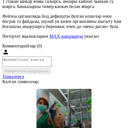
1 стакан шикәр комы салырга, аннары кайнап чыккан су
коярга. Банкаларны тимер капкач белән ябарга.
Фейхоа организмда йод дефициты булган кешеләр өчен
бигрәк тә файдалы, шулай ук көзен организмны ныгыту һәм
йогышлы авыруларга бирешмәс өчен дә «менә дигән» була.
Интертат яңалыкларын
MAX-каналында
укыгыз
Комментарийлар (0)
Фикерегезне калдырыгыз
Теркәлергә
Калган символлар: