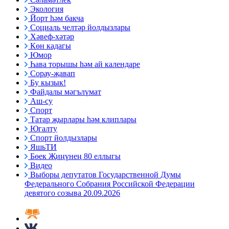
Экология
Йорт һәм бакча
Социаль челтәр йолдызлары
Хәвеф-хәтәр
Көн кадагы
Юмор
Һава торышы һәм ай календаре
Сорау-җавап
Бу кызык!
Файдалы мәгълүмат
Аш-су
Спорт
Татар җырлары һәм клиплары
Югалту
Спорт йолдызлары
ЯшьТИ
Бөек Җиңүнең 80 еллыгы
Видео
Выборы депутатов Государственной Думы
Федерального Собрания Российской Федерации
девятого созыва 20.09.2026