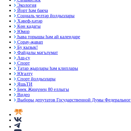
Экология
Йорт һәм бакча
Социаль челтәр йолдызлары
Хәвеф-хәтәр
Көн кадагы
Юмор
Һава торышы һәм ай календаре
Сорау-җавап
Бу кызык!
Файдалы мәгълүмат
Аш-су
Спорт
Татар җырлары һәм клиплары
Югалту
Спорт йолдызлары
ЯшьТИ
Бөек Җиңүнең 80 еллыгы
Видео
Выборы депутатов Государственной Думы Федерального