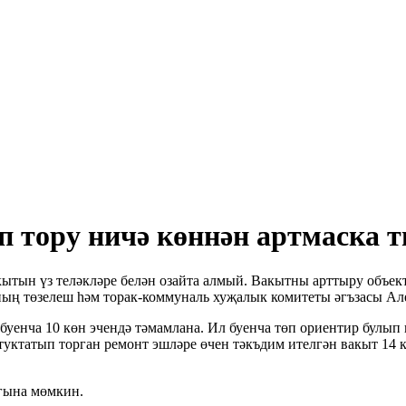
п тору ничә көннән артмаска 
ытын үз теләкләре белән озайта алмый. Вакытны арттыру объект
ның төзелеш һәм торак-коммуналь хуҗалык комитеты әгъзасы Ал
 буенча 10 көн эчендә тәмамлана. Ил буенча төп ориентир булып
 туктатып торган ремонт эшләре өчен тәкъдим ителгән вакыт 14 
 гына мөмкин.