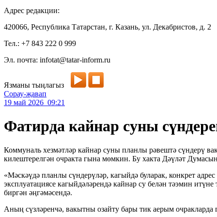
Адрес редакции:
420066, Республика Татарстан, г. Казань, ул. Декабристов, д. 2
Тел.: +7 843 222 0 999
Эл. почта: infotat@tatar-inform.ru
Язманы тыңлагыз
Сорау-җавап
19 май 2026 09:21
Фатирда кайнар суны сүндере
Коммуналь хезмәтләр кайнар суны планлы рәвештә сүндерү вак
килештерелгән очракта гына мөмкин. Бу хакта Дәүләт Думасы
«Мәскәүдә планлы сүндерүләр, кагыйдә буларак, конкрет адрес
эксплуатациясе кагыйдәләрендә кайнар су белән тәэмин итүне
биргән әңгәмәсендә.
Аның сүзләренчә, вакытны озайту бары тик аерым очракларда