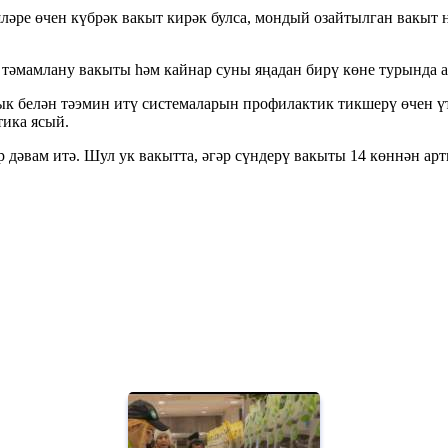
ләре өчен күбрәк вакыт кирәк булса, мондый озайтылган вакыт 
әмамлану вакыты һәм кайнар суны яңадан бирү көне турында ал
ык белән тәэмин итү системаларын профилактик тикшерү өчен ү
тика ясый.
 дәвам итә. Шул ук вакытта, әгәр сүндерү вакыты 14 көннән арт