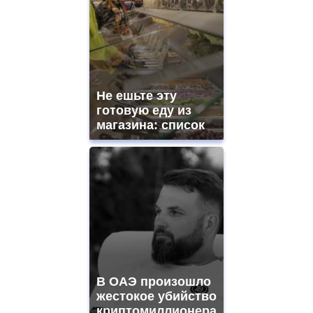
Не ешьте эту
готовую еду из
магазина: список
В ОАЭ произошло
жестокое убийство
криптомиллионера