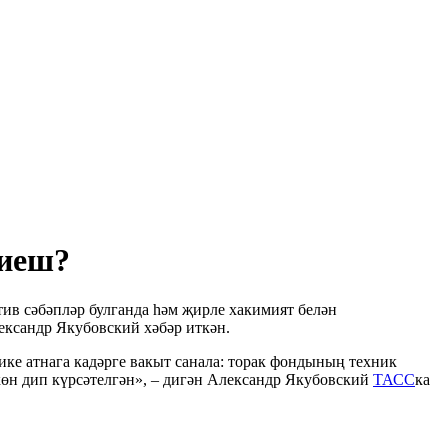
тиеш?
ив сәбәпләр булганда һәм җирле хакимият белән
ександр Якубовский хәбәр иткән.
 ике атнага кадәрге вакыт санала: торак фондының техник
көн дип күрсәтелгән», – дигән Александр Якубовский
ТАСС
ка