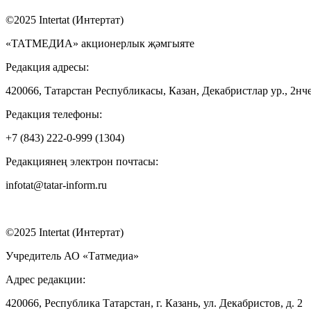
©2025 Intertat (Интертат)
«ТАТМЕДИА» акционерлык җәмгыяте
Редакция адресы:
420066, Татарстан Республикасы, Казан, Декабристлар ур., 2нче
Редакция телефоны:
+7 (843) 222-0-999 (1304)
Редакциянең электрон почтасы:
infotat@tatar-inform.ru
©2025 Intertat (Интертат)
Учредитель АО «Татмедиа»
Адрес редакции:
420066, Республика Татарстан, г. Казань, ул. Декабристов, д. 2