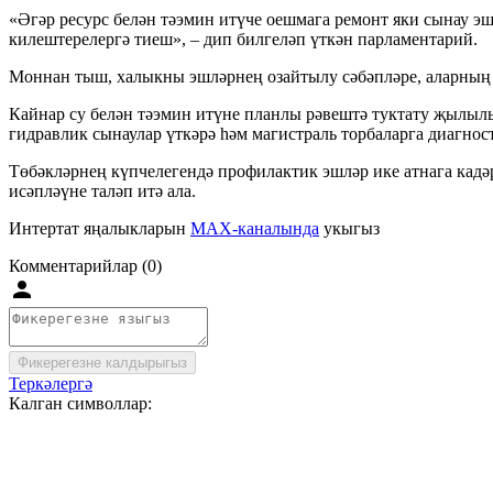
«Әгәр ресурс белән тәэмин итүче оешмага ремонт яки сынау эш
килештерелергә тиеш», – дип билгеләп үткән парламентарий.
Моннан тыш, халыкны эшләрнең озайтылу сәбәпләре, аларның т
Кайнар су белән тәэмин итүне планлы рәвештә туктату җылыл
гидравлик сынаулар үткәрә һәм магистраль торбаларга диагнос
Төбәкләрнең күпчелегендә профилактик эшләр ике атнага кадәр
исәпләүне таләп итә ала.
Интертат яңалыкларын
MAX-каналында
укыгыз
Комментарийлар (0)
Фикерегезне калдырыгыз
Теркәлергә
Калган символлар: