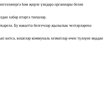
нигезләнергә һәм җирле үзидарә органнары белән
дан хәбәр итәргә тиешләр.
ткәрелә. Бу вакытта белгечләр җылылык челтәрләренә
ып китсә, кешеләр коммуналь хезмәтләр өчен түләүне яңадан