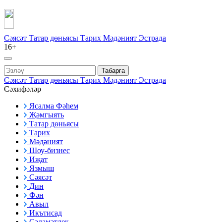
Сәясәт
Татар дөньясы
Тарих
Мәдәният
Эстрада
16+
Табарга
Сәясәт
Татар дөньясы
Тарих
Мәдәният
Эстрада
Сәхифәләр
Ясалма Фәһем
Җәмгыять
Татар дөньясы
Тарих
Мәдәният
Шоу-бизнес
Иҗат
Язмыш
Сәясәт
Дин
Фән
Авыл
Икътисад
Сәламәтлек