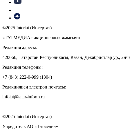
©2025 Intertat (Интертат)
«ТАТМЕДИА» акционерлык җәмгыяте
Редакция адресы:
420066, Татарстан Республикасы, Казан, Декабристлар ур., 2нче
Редакция телефоны:
+7 (843) 222-0-999 (1304)
Редакциянең электрон почтасы:
infotat@tatar-inform.ru
©2025 Intertat (Интертат)
Учредитель АО «Татмедиа»