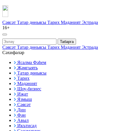
Сәясәт
Татар дөньясы
Тарих
Мәдәният
Эстрада
16+
Табарга
Сәясәт
Татар дөньясы
Тарих
Мәдәният
Эстрада
Сәхифәләр
Ясалма Фәһем
Җәмгыять
Татар дөньясы
Тарих
Мәдәният
Шоу-бизнес
Иҗат
Язмыш
Сәясәт
Дин
Фән
Авыл
Икътисад
Сәламәтлек