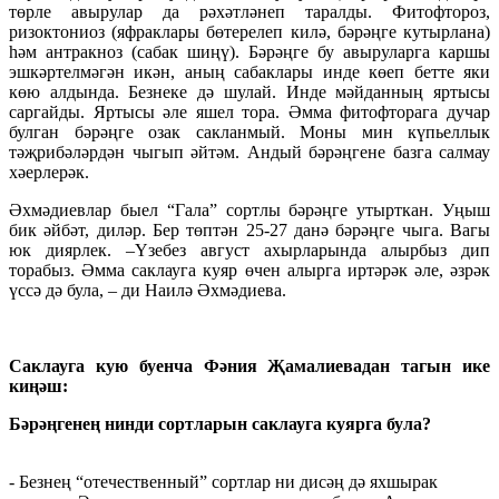
төрле авырулар да рәхәтләнеп таралды. Фитофтороз,
ризоктониоз (яфраклары бөтерелеп килә, бәрәңге кутырлана)
һәм антракноз (сабак шиңү). Бәрәңге бу авыруларга каршы
эшкәртелмәгән икән, аның сабаклары инде көеп бетте яки
көю алдында. Безнеке дә шулай. Инде мәйданның яртысы
саргайды. Яртысы әле яшел тора. Әмма фитофторага дучар
булган бәрәңге озак сакланмый. Моны мин күпьеллык
тәҗрибәләрдән чыгып әйтәм. Андый бәрәңгене базга салмау
хәерлерәк.
Әхмәдиевлар быел “Гала” сортлы бәрәңге утырткан. Уңыш
бик әйбәт, диләр. Бер төптән 25-27 данә бәрәңге чыга. Вагы
юк диярлек. –Үзебез август ахырларында алырбыз дип
торабыз. Әмма саклауга куяр өчен алырга иртәрәк әле, әзрәк
үссә дә була, – ди Наилә Әхмәдиева.
Саклауга кую буенча Фәния Җамалиевадан тагын ике
киңәш:
Бәрәңгенең нинди сортларын саклауга куярга була?
- Безнең “отечественный” сортлар ни дисәң дә яхшырак