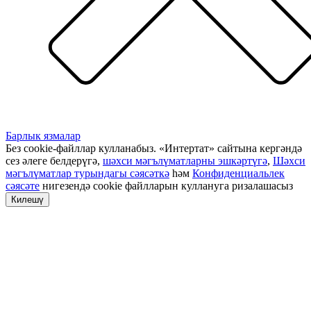
Барлык язмалар
Без cookie-файллар кулланабыз. «Интертат» сайтына кергәндә
сез әлеге белдерүгә,
шәхси мәгълүматларны эшкәртүгә
,
Шәхси
мәгълүматлар турындагы сәясәткә
һәм
Конфиденциальлек
сәясәте
нигезендә cookie файлларын куллануга ризалашасыз
Килешү