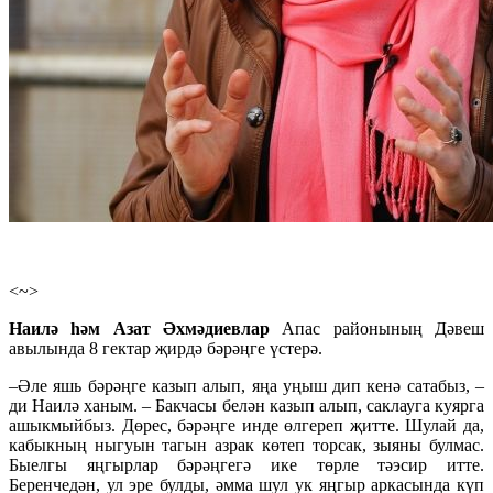
<~>
Наилә һәм Азат Әхмәдиевлар
Апас районының Дәвеш
авылында 8 гектар җирдә бәрәңге үстерә.
–Әле яшь бәрәңге казып алып, яңа уңыш дип кенә сатабыз, –
ди Наилә ханым. – Бакчасы белән казып алып, саклауга куярга
ашыкмыйбыз. Дөрес, бәрәңге инде өлгереп җитте. Шулай да,
кабыкның ныгуын тагын азрак көтеп торсак, зыяны булмас.
Быелгы яңгырлар бәрәңгегә ике төрле тәэсир итте.
Беренчедән, ул эре булды, әмма шул ук яңгыр аркасында күп