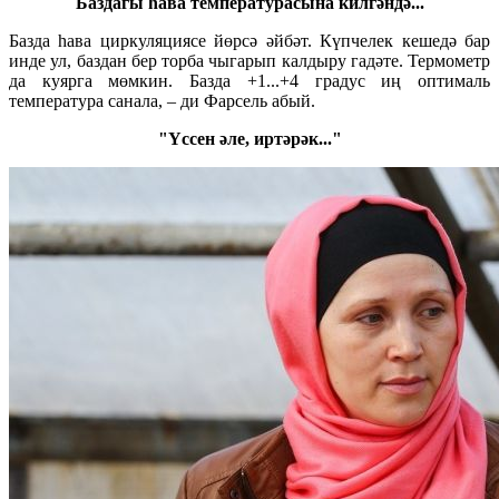
Баздагы һава температурасына килгәндә...
Базда һава циркуляциясе йөрсә әйбәт. Күпчелек кешедә бар
инде ул, баздан бер торба чыгарып калдыру гадәте. Термометр
да куярга мөмкин. Базда +1...+4 градус иң оптималь
температура санала, – ди Фарсель абый.
"Үссен әле, иртәрәк..."