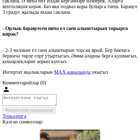
саклана. Ә менә чит илдән кергәннәре нәзберек. Аларга
вентиляция кирәк. Баз яки подвал коры булырга тиеш. Бәрәңге
3 градус җылыда яхшы саклана.
- Орлык бәрәңгесен ничә ел саен алыштырып торырга
кирәк?
- 2-3 чиләкне ел саен алыштырып торсаң ярый. Бер бакчага
берничә төрле сорт утыртыгыз. Әмма аларны бергә кушмагыз,
кишәрлекләрне аерып куегыз.
Интертат яңалыкларын
MAX-каналында
укыгыз
Комментарийлар (0)
Фикерегезне калдырыгыз
Теркәлергә
Калган символлар: