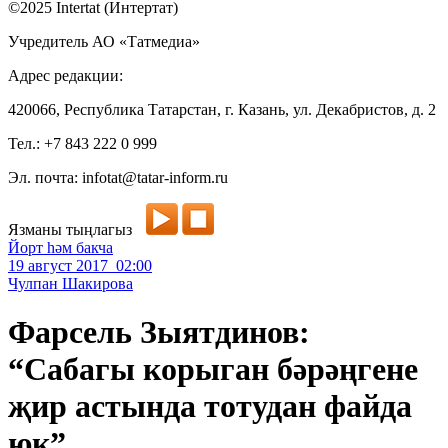
©2025 Intertat (Интертат)
Учредитель АО «Татмедиа»
Адрес редакции:
420066, Республика Татарстан, г. Казань, ул. Декабристов, д. 2
Тел.: +7 843 222 0 999
Эл. почта: infotat@tatar-inform.ru
Язманы тыңлагыз
Йорт һәм бакча
19 август 2017 02:00
Чулпан Шакирова
Фарсель Зыятдинов:
“Сабагы корыган бәрәңгене
җир астында тотудан файда
юк”