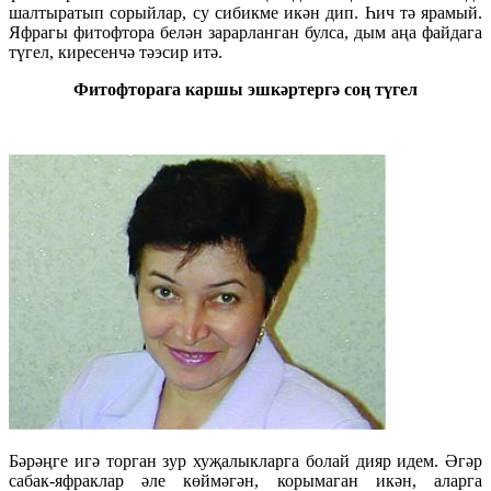
шалтыратып сорыйлар, су сибикме икән дип. Һич тә ярамый.
Яфрагы фитофтора белән зарарланган булса, дым аңа файдага
түгел, киресенчә тәэсир итә.
Фитофторага каршы эшкәртергә соң түгел
Бәрәңге игә торган зур хуҗалыкларга болай дияр идем. Әгәр
сабак-яфраклар әле көймәгән, корымаган икән, аларга