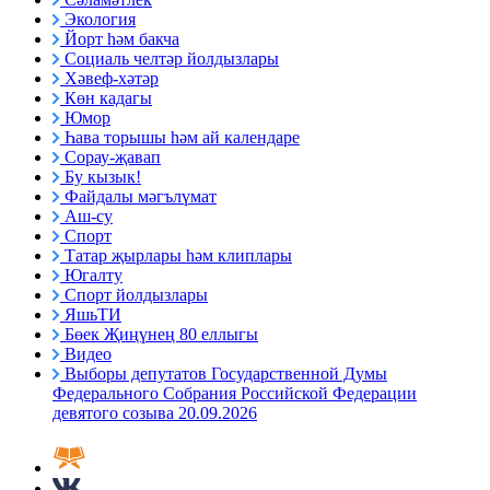
Экология
Йорт һәм бакча
Социаль челтәр йолдызлары
Хәвеф-хәтәр
Көн кадагы
Юмор
Һава торышы һәм ай календаре
Сорау-җавап
Бу кызык!
Файдалы мәгълүмат
Аш-су
Спорт
Татар җырлары һәм клиплары
Югалту
Спорт йолдызлары
ЯшьТИ
Бөек Җиңүнең 80 еллыгы
Видео
Выборы депутатов Государственной Думы
Федерального Собрания Российской Федерации
девятого созыва 20.09.2026