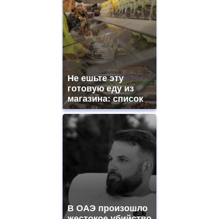
Не ешьте эту
готовую еду из
магазина: список
В ОАЭ произошло
жестокое убийство