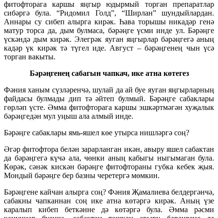
фитофторага каршы яңгыр юдырмый торган препаратлар
сибәргә була. “Ридомил Голд”, “Ширлан” шундыйлардан.
Аннары су сибеп алырга кирәк. Һава торышы никадәр генә
матур торса да, дым булмаса, бәрәңге үсми инде ул. Бәрәңге
үскәндә дым кирәк. Элегрәк яуган яңгырлар бәрәңгегә аның
кадәр үк кирәк тә түгел иде. Август – бәрәңгенең чын үсә
торган вакыты.
Бәрәңгенең сабагын чапкач, ике атна көтегез
Фәния ханым сүзләренчә, шулай да ай буе яуган яңгырларның
файдасы булмады дип тә әйтеп булмый. Бәрәңге сабаклары
гөрләп үсте. Әмма фитофторага каршы эшкәртмәгән хуҗалык
бәрәңгедән мул уңыш ала алмый инде.
Бәрәңге сабаклары ямь-яшел көе утырса нишләргә соң?
Әгәр фитофтора белән зарарланган икән, авыру яшел сабактан
да бәрәңгегә күчә ала, чөнки аның кабыгы ныгымаган була.
Көрәк, сәнәк кискән бәрәңге фитофтораны губка кебек җыя.
Мондый бәрәңге бер базны черетергә мөмкин.
Бәрәңгене кайчан алырга соң? Фәния Җамалиева белдергәнчә,
сабакны чапканнан соң ике атна көтәргә кирәк. Аның үзе
каралып кибеп беткәнне дә көтәргә була. Әмма рәсми