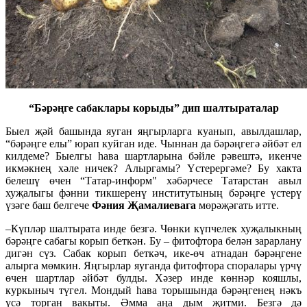
“Бәрәңге сабаклары корыды” дип шалтыраталар
Быел җәй башында яуган яңгырларга куанып, авылдашлар,
“бәрәңге елы” юрап куйган иде. Чыннан да бәрәңгегә әйбәт ел
килдеме? Быелгы һава шартларына бәйле рәвештә, икенче
икмәкнең хәле ничек? Алыргамы? Үстерергәме? Бу хакта
белешү өчен “Татар-информ" хәбәрчесе Татарстан авыл
хуҗалыгы фәнни тикшеренү институтының бәрәңге үстерү
үзәге баш белгече
Фәния Җамалиевага
мөрәҗәгать итте.
–Күпләр шалтырата инде безгә. Чөнки күпчелек хуҗалыкның
бәрәңге сабагы корып беткән. Бу – фитофтора белән зарарлану
дигән сүз. Сабак корып беткәч, ике-өч атнадан бәрәңгене
алырга мөмкин. Яңгырлар яуганда фитофтора споралары үрчү
өчен шартлар әйбәт булды. Хәзер инде көннәр кояшлы,
куркыныч түгел. Мондый һава торышында бәрәңгенең нәкъ
үсә торган вакыты. Әмма аңа дым җитми. Безгә дә