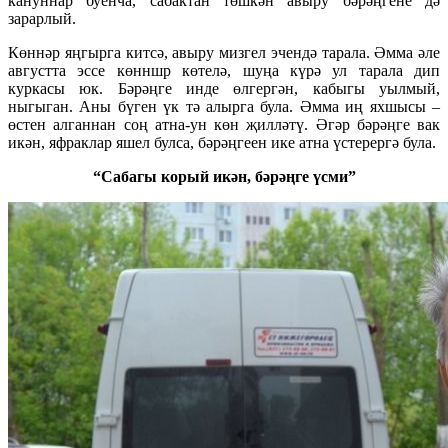
кануннар буенча, сабактан төшкән авыру бәрәңгене дә
зарарлый.
Көннәр яңгырга китсә, авыру мизгел эчендә тарала. Әмма әле
августта эссе көнншр көтелә, шуңа күрә ул тарала дип
куркасы юк. Бәрәңге инде өлгергән, кабыгы уылмый,
ныгыган. Аны бүген үк тә алырга була. Әмма иң яхшысы –
өстен алганнан соң атна-ун көн җилләтү. Әгәр бәрәңге вак
икән, яфраклар яшел булса, бәрәңгеен ике атна үстерергә була.
“Сабагы корый икән, бәрәңге үсми”