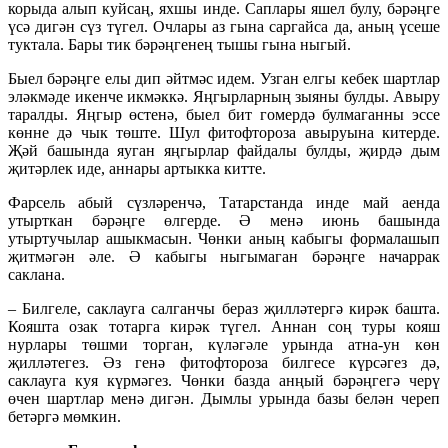
корыда алып куйсаң, яхшы инде. Саплары яшел булу, бәрәңге
үсә дигән сүз түгел. Очлары аз гына саргайса да, аның үсеше
туктала. Бары тик бәрәңгенең тышы гына ныгый.
Быел бәрәңге елы дип әйтмәс идем. Узган елгы кебек шартлар
эләкмәде икенче икмәккә. Яңгырларның зыяны булды. Авыру
таралды. Яңгыр өстенә, быел бит гомердә булмаганны эссе
көнне дә чык төште. Шул фитофтороза авыруына китерде.
Җәй башында яуган яңгырлар файдалы булды, җирдә дым
җитәрлек иде, аннары артыкка китте.
Фарсель абый сүзләренчә, Татарстанда инде май аенда
утырткан бәрәңге өлгерде. Ә менә июнь башында
утыртучылар ашыкмасын. Чөнки аның кабыгы формалашып
җитмәгән әле. Ә кабыгы ныгымаган бәрәңге начаррак
саклана.
– Билгеле, саклауга салганчы бераз җилләтергә кирәк башта.
Кояшта озак тотарга кирәк түгел. Аннан соң туры кояш
нурлары төшми торган, күләгәле урында атна-ун көн
җилләтегез. Әз генә фитофтороза билгесе күрсәгез дә,
саклауга куя күрмәгез. Чөнки базда анңый бәрәңгегә черү
өчен шартлар менә дигән. Дымлы урында базы белән череп
бетәргә мөмкин.