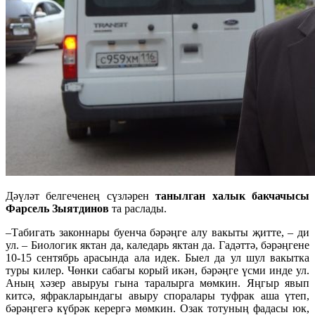
Дәүләт белгеченең сүзләрен
танылган халык бакчачысы
Фарсель Зыятдинов
та раслады.
–Табигать законнары буенча бәрәңге алу вакыты җитте, – ди
ул. – Биологик яктан да, каледарь яктан да. Гадәттә, бәрәңгене
10-15 сентябрь арасында ала идек. Быел да ул шул вакытка
туры килер. Чөнки сабагы корый икән, бәрәңге үсми инде ул.
Аның хәзер авыруы гына таралырга мөмкин. Яңгыр явып
китсә, яфракларындагы авыру споралары туфрак аша үтеп,
бәрәңгегә күбрәк керергә мөмкин. Озак тотуның фадасы юк,