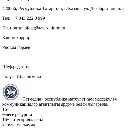
420066, Республика Татарстан, г. Казань, ул. Декабристов, д. 2
Тел.: +7 843 222 0 999
Эл. почта: infotat@tatar-inform.ru
Баш мөхәррир
Рөстәм Гәрәев
Шеф-редактор
Гөлүзә Ибраһимова
«Татмедиа» республика матбугат һәм массакүләм
коммуникацияләр агентлыгы ярдәме белән чыгарыла.
16+
Әлеге ресурста
16+ категорияләренә
керүче мәгълүмат