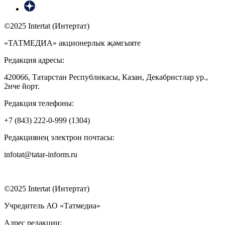
©2025 Intertat (Интертат)
«ТАТМЕДИА» акционерлык җәмгыяте
Редакция адресы:
420066, Татарстан Республикасы, Казан, Декабристлар ур.,
2нче йорт.
Редакция телефоны:
+7 (843) 222-0-999 (1304)
Редакциянең электрон почтасы:
infotat@tatar-inform.ru
©2025 Intertat (Интертат)
Учредитель АО «Татмедиа»
Адрес редакции: