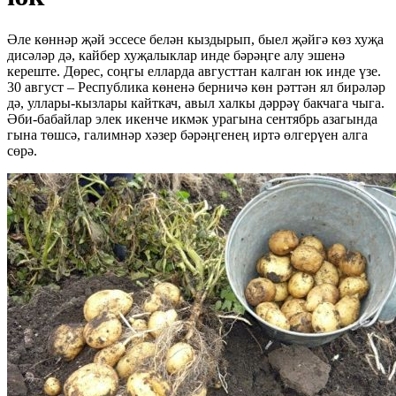
Әле көннәр җәй эссесе белән кыздырып, быел җәйгә көз хуҗа
дисәләр дә, кайбер хуҗалыклар инде бәрәңге алу эшенә
кереште. Дөрес, соңгы елларда августтан калган юк инде үзе.
30 август – Республика көненә берничә көн рәттән ял бирәләр
дә, уллары-кызлары кайткач, авыл халкы дәррәү бакчага чыга.
Әби-бабайлар элек икенче икмәк урагына сентябрь азагында
гына төшсә, галимнәр хәзер бәрәңгенең иртә өлгерүен алга
сөрә.