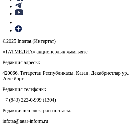
©2025 Intertat (Интертат)
«ТАТМЕДИА» акционерлык җәмгыяте
Редакция адресы:
420066, Татарстан Республикасы, Казан, Декабристлар ур.,
2нче йорт.
Редакция телефоны:
+7 (843) 222-0-999 (1304)
Редакциянең электрон почтасы:
infotat@tatar-inform.ru