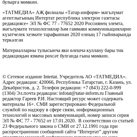
булырга мөмкин.
«ТАТМЕДИА» АҖ филиалы «Татар-информ» мәгълүмат
агентлыгының Интертат республика электрон газетасы
редакциясе» ЭЛ № ФС 77 - 77652 2020 Россиянең элемтә,
мәгълүмати технологияләр һәм гаммәви коммуникацияләрне
күзәтчелек хезмәте тарафыннан 2020 елның 17 гыйнварында
теркәлгән
Материалларны тулысынча яки өлешчә куллану бары тик
редакциядән язмача рөхсәт булганда гына мөмкин.
© Сетевое издание Intertat. Учредитель АО «ТАТМЕДИА».
Адрес редакции: 420066, Республика Татарстан, г. Казань, ул.
Декабристов, д. 2. Телефон редакции: +7 (843) 222-0-999
(1304) Эл.почта редакции: infotat@tatar-inform.ru Главный
редактор Гареев Р.И. Настоящий ресурс может содержать
материалы 16+. СМИ зарегистрировано Федеральной
службой по надзору в сфере связи, информационных
технологий и массовых коммуникаций, номер записи серия
ЭЛ № ФС 77 - 77652 от 17.01.2020. В соответствии со статьей
23 Федерального закона о СМИ от 27.12.1991 года при
распространении сообщений сайта “Интертат” другим