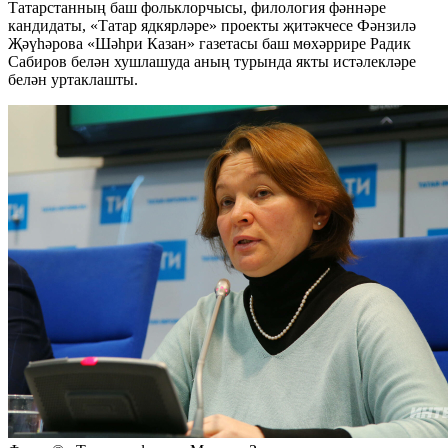
Татарстанның баш фольклорчысы, филология фәннәре
кандидаты, «Татар ядкярләре» проекты җитәкчесе Фәнзилә
Җәүһәрова «Шәһри Казан» газетасы баш мөхәррире Радик
Сабиров белән хушлашуда аның турында якты истәлекләре
белән уртаклашты.