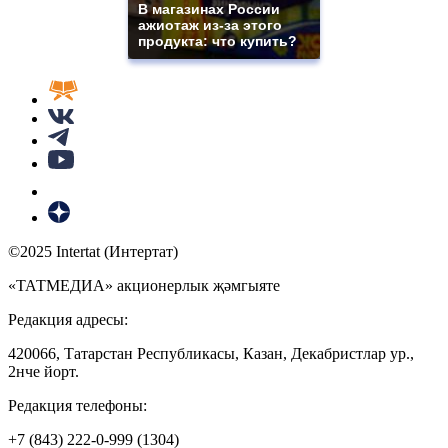
В магазинах России
ажиотаж из-за этого
продукта: что купить?
©2025 Intertat (Интертат)
«ТАТМЕДИА» акционерлык җәмгыяте
Редакция адресы:
420066, Татарстан Республикасы, Казан, Декабристлар ур.,
2нче йорт.
Редакция телефоны:
+7 (843) 222-0-999 (1304)