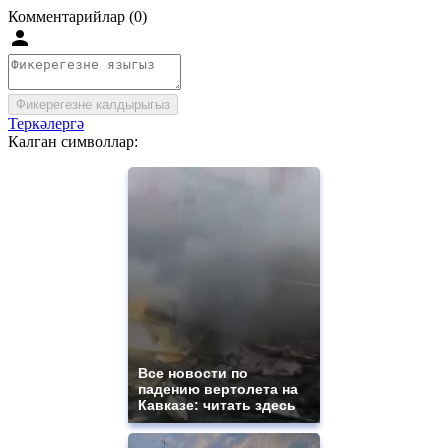
Комментарийлар (0)
Фикерегезне калдырыгыз
Теркәлергә
Калган символлар:
Все новости по
падению вертолета на
Кавказе: читать здесь