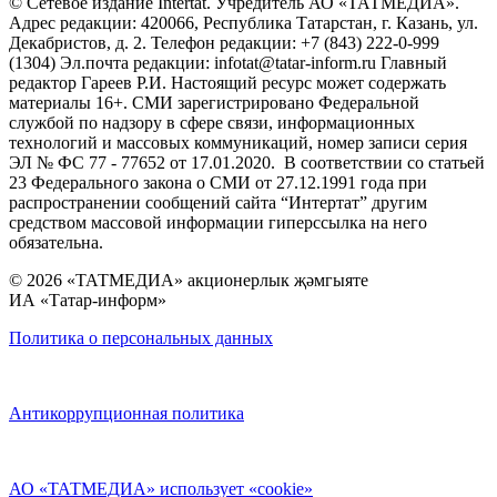
© Сетевое издание Intertat. Учредитель АО «ТАТМЕДИА».
Адрес редакции: 420066, Республика Татарстан, г. Казань, ул.
Декабристов, д. 2. Телефон редакции: +7 (843) 222-0-999
(1304) Эл.почта редакции: infotat@tatar-inform.ru Главный
редактор Гареев Р.И. Настоящий ресурс может содержать
материалы 16+. СМИ зарегистрировано Федеральной
службой по надзору в сфере связи, информационных
технологий и массовых коммуникаций, номер записи серия
ЭЛ № ФС 77 - 77652 от 17.01.2020. В соответствии со статьей
23 Федерального закона о СМИ от 27.12.1991 года при
распространении сообщений сайта “Интертат” другим
средством массовой информации гиперссылка на него
обязательна.
© 2026 «ТАТМЕДИА» акционерлык җәмгыяте
ИА «Татар-информ»
Политика о персональных данных
Антикоррупционная политика
АО «ТАТМЕДИА» использует «cookie»