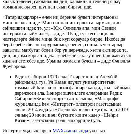
халык теленең сакланышы дип, халыкның теленең яшәү
мөмкинлекләрен шуннан ачып биргән иде.
«Татар ядкярләре» өчен иң беренче булып интервьюны
миннән алган иде. Мин синнән интервью алырмын, дип
сөйләшкән идек тә, ул: «Юк, Фәнзилә апа, мин Сездән
интервью алыйм әле», – диде. Шунда ул теге социаль
челтәрләргә бәйле миңа бик күп сораулар бирде. Икебез дә
бер-беребез белән горурланып, сөенеп, социаль челтәрләр
вакытлы матбугат белән бер үк дәрәҗәдә, хәтта активрак та,
дип, әңгәмә корган идек. Телебезне саклау өчен бик җан атып
яшәгән егетебез иде. Урыны оҗмахта булсын – диде Фәнзилә
Җәүһәрова.
Радик Сабиров 1979 елда Татарстанның Аксубай
районында туа. Ул Казан дәүләт университетын
тәмамлый һәм филология фәннәре кандидаты гыйльми
дәрәҗәсен ала. Һөнәри эшчәнлеге елларында Радик
Сабиров «Безнең спорт» газетасында, «Мәгариф»
журналында һәм «Интертат» электрон газетасында
эшли. 2014 елда ул «Идел» журналын җитәкли, ә 2019
елның 20 июненнән бүгенге көнгә кадәр «Шәһри
Казан» газетасының баш мөхәррире була.
Интертат яңалыкларын
MAX-каналында
укыгыз