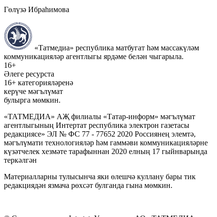
Гөлүзә Ибраһимова
«Татмедиа» республика матбугат һәм массакүләм
коммуникацияләр агентлыгы ярдәме белән чыгарыла.
16+
Әлеге ресурста
16+ категорияләренә
керүче мәгълүмат
булырга мөмкин.
«ТАТМЕДИА» АҖ филиалы «Татар-информ» мәгълүмат
агентлыгының Интертат республика электрон газетасы
редакциясе» ЭЛ № ФС 77 - 77652 2020 Россиянең элемтә,
мәгълүмати технологияләр һәм гаммәви коммуникацияләрне
күзәтчелек хезмәте тарафыннан 2020 елның 17 гыйнварында
теркәлгән
Материалларны тулысынча яки өлешчә куллану бары тик
редакциядән язмача рөхсәт булганда гына мөмкин.