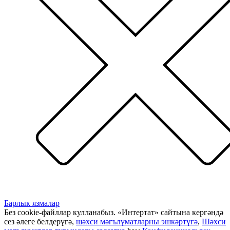
Барлык язмалар
Без cookie-файллар кулланабыз. «Интертат» сайтына кергәндә
сез әлеге белдерүгә,
шәхси мәгълүматларны эшкәртүгә
,
Шәхси