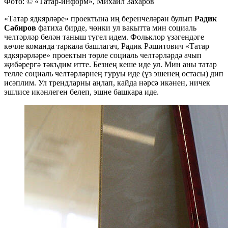
Фото: © «Татар-информ», Михаил Захаров
«Татар ядкярләре» проектына иң беренчеләрән булып
Радик
Сабиров
фатиха бирде, чөнки ул вакытта мин социаль
челтәрләр белән таныш түгел идем. Фольклор үзәгендәге
көчле команда таркала башлагач, Радик Рәшитович «Татар
ядкярәрләре» проектын төрле социаль челтәрләрдә ачып
җибәрергә тәкъдим итте. Безнең кеше иде ул. Мин аны татар
телле социаль челтәрләрнең гуруы иде (үз эшенең остасы) дип
исәплим. Ул трендларны аңлап, кайда нәрсә икәнен, ничек
эшлисе икәнлеген белеп, эшне башкара иде.