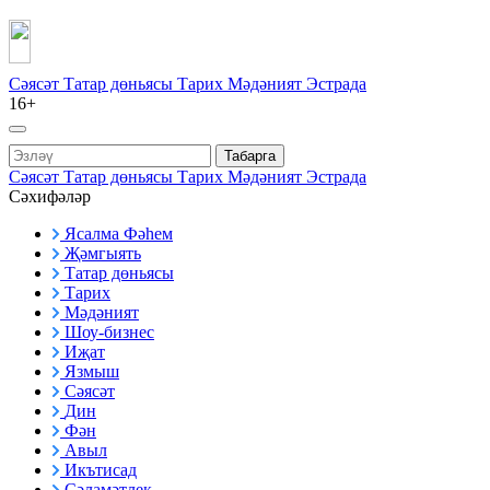
Сәясәт
Татар дөньясы
Тарих
Мәдәният
Эстрада
16+
Табарга
Сәясәт
Татар дөньясы
Тарих
Мәдәният
Эстрада
Сәхифәләр
Ясалма Фәһем
Җәмгыять
Татар дөньясы
Тарих
Мәдәният
Шоу-бизнес
Иҗат
Язмыш
Сәясәт
Дин
Фән
Авыл
Икътисад
Сәламәтлек