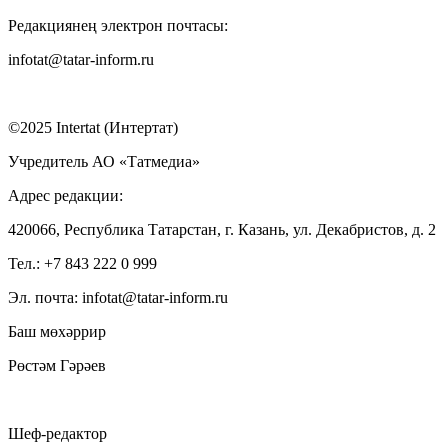
Редакциянең электрон почтасы:
infotat@tatar-inform.ru
©2025 Intertat (Интертат)
Учредитель АО «Татмедиа»
Адрес редакции:
420066, Республика Татарстан, г. Казань, ул. Декабристов, д. 2
Тел.: +7 843 222 0 999
Эл. почта: infotat@tatar-inform.ru
Баш мөхәррир
Рөстәм Гәрәев
Шеф-редактор