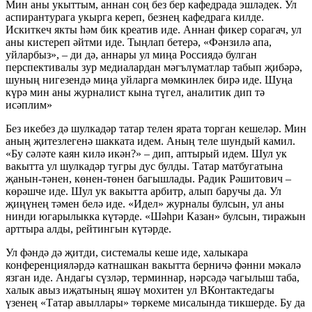
Мин аны укыттым, аннан соң без бер кафедрада эшләдек. Ул
аспирантурага укырга кереп, безнең кафедрага килде.
Искиткеч якты һәм бик креатив иде. Аннан фикер сорагач, ул
аны кистереп әйтми иде. Тыңлап бетерә, «Фәнзилә апа,
уйларбыз», – ди дә, аннары ул миңа Россиядә булган
перспективалы зур медиалардан мәгълүматлар табып җибәрә,
шуның нигезендә миңа уйларга мөмкинлек бирә иде. Шуңа
күрә мин аны журналист кына түгел, аналитик дип тә
исәплим»
Без икебез дә шулкадәр татар телен ярата торган кешеләр. Мин
аның җитезлегенә шакката идем. Аның теле шундый камил.
«Бу сәләте каян килә икән?» – дип, аптырый идем. Шул ук
вакытта ул шулкадәр тугры дус булды. Татар матбугатына
җанын-тәнен, көнен-төнен багышлады. Радик Рәшитович –
көрәшче иде. Шул ук вакытта арбитр, алып баручы да. Ул
җиңүнең тәмен белә иде. «Идел» журналы булсын, ул аны
нинди югарылыкка күтәрде. «Шәһри Казан» булсын, тиражын
арттыра алды, рейтингын күтәрде.
Ул фәндә дә җитди, системалы кеше иде, халыкара
конференцияләрдә катнашкан вакытта берничә фәнни мәкалә
язган иде. Андагы сүзләр, терминнар, нәрсәдә чагылыш таба,
халык авыз иҗатының яшәү мохитен ул ВКонтактедагы
үзенең «Татар авыллары» төркеме мисалында тикшерде. Бу да