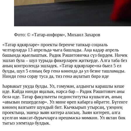
Фото: © «Татар-информ», Михаил Захаров
«Татар ядкярләре» проекты беренче тапкыр социаль
челтәрләрдә 13 апрельдә чыга башлады. Аңа кадәр апрель
башында җыелыштык. Радик Рәшитовичка сүз бирдем. Ничек
эшләп була – шул турыда фикерләрен җиткерде. Алга таба без
аның контролендә эшләдек. «Татар ядкярләре»нә быел 5 ел
булды, шул 5 елның бер генә көнендә дә ул безне ташламады.
Нинди генә сорау туса да, тиз генә аңлатып бирә иде
Һәрвакыт укуда булды. Ул, гомумән, алдынгы карашлы кеше
иде. Кайда нинди яңалык, нәрсә бар – Радик Рәшитович аны
белә иде. Татар факультеты пединститутка кушылгач, аның
«авызын пешерделәр». Ул мине өреп кабарга өйрәтте. Бүгенге
көннең вазгыяте шундый бит. Кычкырып утырсаң, үзеңнең
проектыңа, эшеңә зыян китерә аласың. Зыян китереп, алга
куелган максат-бурычларга ирешмәскә мөмкин. Ул яктан бик
тыгыз элемтәдә булдык.