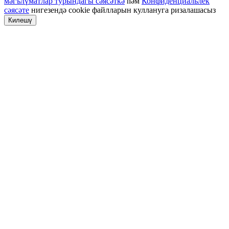
мәгълүматлар турындагы сәясәткә
һәм
Конфиденциальлек
сәясәте
нигезендә cookie файлларын куллануга ризалашасыз
Килешү