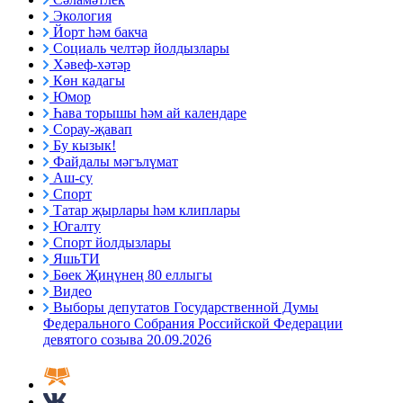
Экология
Йорт һәм бакча
Социаль челтәр йолдызлары
Хәвеф-хәтәр
Көн кадагы
Юмор
Һава торышы һәм ай календаре
Сорау-җавап
Бу кызык!
Файдалы мәгълүмат
Аш-су
Спорт
Татар җырлары һәм клиплары
Югалту
Спорт йолдызлары
ЯшьТИ
Бөек Җиңүнең 80 еллыгы
Видео
Выборы депутатов Государственной Думы
Федерального Собрания Российской Федерации
девятого созыва 20.09.2026