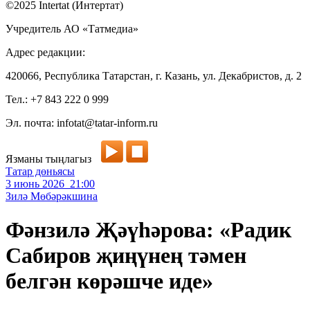
©2025 Intertat (Интертат)
Учредитель АО «Татмедиа»
Адрес редакции:
420066, Республика Татарстан, г. Казань, ул. Декабристов, д. 2
Тел.: +7 843 222 0 999
Эл. почта: infotat@tatar-inform.ru
Язманы тыңлагыз
Татар дөньясы
3 июнь 2026 21:00
Зилә Мөбәрәкшина
Фәнзилә Җәүһәрова: «Радик
Сабиров җиңүнең тәмен
белгән көрәшче иде»