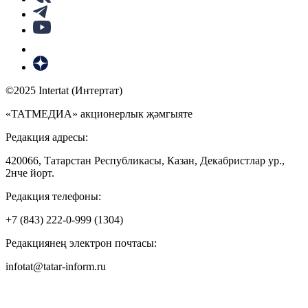
©2025 Intertat (Интертат)
«ТАТМЕДИА» акционерлык җәмгыяте
Редакция адресы:
420066, Татарстан Республикасы, Казан, Декабристлар ур.,
2нче йорт.
Редакция телефоны:
+7 (843) 222-0-999 (1304)
Редакциянең электрон почтасы:
infotat@tatar-inform.ru