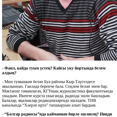
- Фаил, кайда туып үстең? Кайсы уку йортында белем
алдың?
- Мин тумышым белән Буа районы Кыр-Тәүгелдесе
авылыннан. Гаиләдә беренче бала. Сеңлем белән энем бар.
Мәктәпне тәмамлагач, КГУның журналистика факультетында
укыдым. Икенче курста укыганда, радиода эшли башладым.
Балалар, яңалыклар редакцияләрендә эшләдем. ТНВ
каналында “Хәерле иртә” тапшыруын алып бардым.
- “Болгар радиосы”нда кайчаннан бирле эшлисең? Нинди