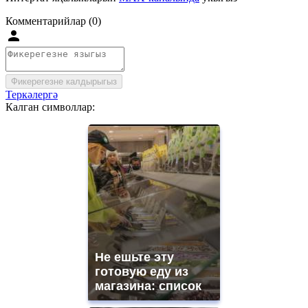
Комментарийлар (0)
Фикерегезне калдырыгыз
Теркәлергә
Калган символлар:
Не ешьте эту
готовую еду из
магазина: список