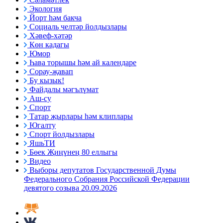
Экология
Йорт һәм бакча
Социаль челтәр йолдызлары
Хәвеф-хәтәр
Көн кадагы
Юмор
Һава торышы һәм ай календаре
Сорау-җавап
Бу кызык!
Файдалы мәгълүмат
Аш-су
Спорт
Татар җырлары һәм клиплары
Югалту
Спорт йолдызлары
ЯшьТИ
Бөек Җиңүнең 80 еллыгы
Видео
Выборы депутатов Государственной Думы
Федерального Собрания Российской Федерации
девятого созыва 20.09.2026