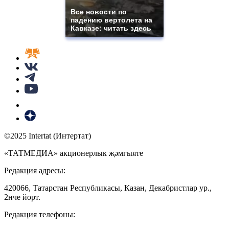
Все новости по
падению вертолета на
Кавказе: читать здесь
©2025 Intertat (Интертат)
«ТАТМЕДИА» акционерлык җәмгыяте
Редакция адресы:
420066, Татарстан Республикасы, Казан, Декабристлар ур.,
2нче йорт.
Редакция телефоны: