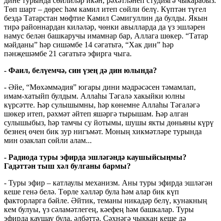
дине турында сөйлиләр икән, рәхәтләнеп студиягә чыкарабыз.
Төп шарт – дөрес һәм камил итеп сөйли белү. Күптән түгел
бездә Татарстан мөфтие Камил Сәмигуллин да булды. Якын
тирә районнардан киләләр, чөнки авылларда да үз эшләрен
намус белән башкаручы имамнар бар, Аллага шөкер. “Татар
мәйданы” һәр сишәмбе 14 сәгатьтә, “Хак дин” һәр
пәнҗешәмбе 21 сәгатьтә эфирга чыга.
- Фаил, белүемчә, син үзең дә дин юлында?
- Әйе, “Мөхәммәдия” югары дини мәдрәсәсен тәмамлап,
имам-хатыйп булдым. Аллаһы Тәгалә хакыйки юлны
күрсәтте. Һәр сулышымны, һәр көнемне Аллаһы Тәгаләгә
шөкер итеп, рәхмәт әйтеп яшәргә тырышам. Һәр алган
сулышыбыз, һәр тамчы су йотымы, шушы якты дөньяны күрү
безнең өчен бик зур нигъмәт. Моның хикмәтләре турында
мин озаклап сөйли алам...
- Радиода туры эфирда эшләгәндә каушыйсыңмы?
Гадәттән тыш хәл булганы бармы?
- Туры эфир – катлаулы механизм. Аны туры эфирда эшләгән
кеше генә белә. Төрле хәлләр була һәм алар бик күп
факторларга бәйле. Әйтик, теманы никадәр белү, кунакның
кем булуы, үз сәламәтлегең, кәефең һәм башкалар. Туры
эфирда каушау була, әлбәттә. Сәхнәгә чыккан кеше дә