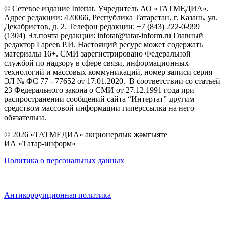
© Сетевое издание Intertat. Учредитель АО «ТАТМЕДИА».
Адрес редакции: 420066, Республика Татарстан, г. Казань, ул.
Декабристов, д. 2. Телефон редакции: +7 (843) 222-0-999
(1304) Эл.почта редакции: infotat@tatar-inform.ru Главный
редактор Гареев Р.И. Настоящий ресурс может содержать
материалы 16+. СМИ зарегистрировано Федеральной
службой по надзору в сфере связи, информационных
технологий и массовых коммуникаций, номер записи серия
ЭЛ № ФС 77 - 77652 от 17.01.2020. В соответствии со статьей
23 Федерального закона о СМИ от 27.12.1991 года при
распространении сообщений сайта “Интертат” другим
средством массовой информации гиперссылка на него
обязательна.
© 2026 «ТАТМЕДИА» акционерлык җәмгыяте
ИА «Татар-информ»
Политика о персональных данных
Антикоррупционная политика