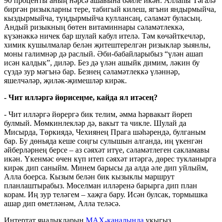
90 проценты аның нәрсә ашавына бәйле икән. Аллаһы Тәгалә
биргән ризыкларны тере, табигый килеш, ягъни яндырмыйча,
кыздырмыйча, туңдырмыйча куллансаң, сәламәт буласың.
Андый ризыкның бөтен витаминнары сәламәтлеккә,
күзәнәккә ничек бар шулай кабул ителә. Тәм көчәйткечләр,
химик кушылмалар белән җитештерелгән ризыклар зыянлы,
моны галимнәр дә раслый. Әби-бабайларыбыз “үлән ашап
исән калдык”, диләр. Без дә үлән ашыйк димим, ләкин бу
сүздә зур мәгънә бар. Безнең сәламәтлеккә үләннәр,
яшелчәләр, җиләк-җимешләр кирәк.
- Чит илләргә йөрисеңме, кайда ял итәсең?
- Чит илләргә йөрергә бик телим, әмма һәрвакыт йөреп
булмый. Мөмкинлекләр дә, вакыт та чикле. Шулай да
Мисырда, Төркиядә, Чехиянең Прага шәһәрендә, булганым
бар. Бу дөньяда кеше соңгы сулышын алганда, иң үкенгән
әйберләрнең берсе – аз сәяхәт итүе, сәламәтлеген сакламавы
икән. Үкенмәс өчен күп итеп сәяхәт итәргә, дөрес тукланырга
кирәк дип саныйм. Минем барысы да алда әле дип уйлыйм,
Алла боерса. Кызым белән бик кызыклы маршрут
планлаштырабыз. Мөселман илләренә барырга дип план
корам. Иң зур теләгем – хаҗга бару. Исән булсак, тормышка
ашар дип өметләнәм, Алла теләсә.
Интертат яңалыкларын
MAX-каналында
укыгыз