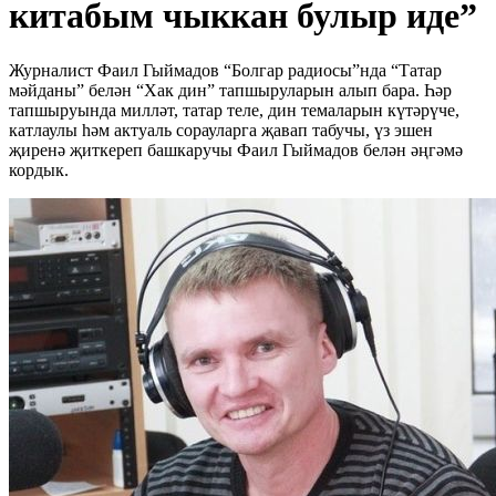
китабым чыккан булыр иде”
Журналист Фаил Гыймадов “Болгар радиосы”нда “Татар
мәйданы” белән “Хак дин” тапшыруларын алып бара. Һәр
тапшыруында милләт, татар теле, дин темаларын күтәрүче,
катлаулы һәм актуаль сорауларга җавап табучы, үз эшен
җиренә җиткереп башкаручы Фаил Гыймадов белән әңгәмә
кордык.