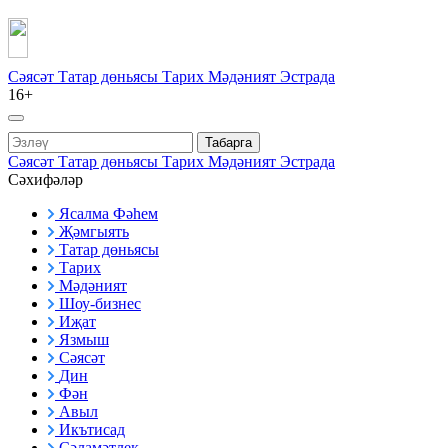
Сәясәт
Татар дөньясы
Тарих
Мәдәният
Эстрада
16+
Табарга
Сәясәт
Татар дөньясы
Тарих
Мәдәният
Эстрада
Сәхифәләр
Ясалма Фәһем
Җәмгыять
Татар дөньясы
Тарих
Мәдәният
Шоу-бизнес
Иҗат
Язмыш
Сәясәт
Дин
Фән
Авыл
Икътисад
Сәламәтлек