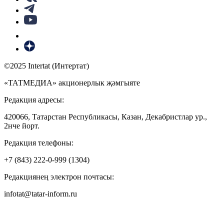
©2025 Intertat (Интертат)
«ТАТМЕДИА» акционерлык җәмгыяте
Редакция адресы:
420066, Татарстан Республикасы, Казан, Декабристлар ур.,
2нче йорт.
Редакция телефоны:
+7 (843) 222-0-999 (1304)
Редакциянең электрон почтасы:
infotat@tatar-inform.ru