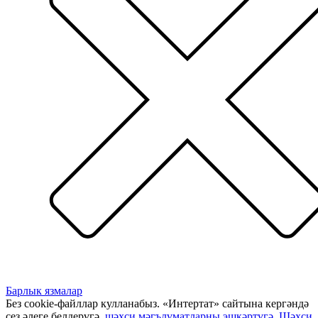
Барлык язмалар
Без cookie-файллар кулланабыз. «Интертат» сайтына кергәндә
сез әлеге белдерүгә,
шәхси мәгълүматларны эшкәртүгә
,
Шәхси