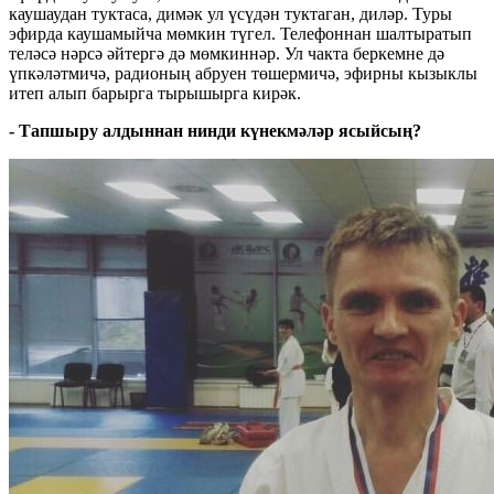
каушаудан туктаса, димәк ул үсүдән туктаган, диләр. Туры
эфирда каушамыйча мөмкин түгел. Телефоннан шалтыратып
теләсә нәрсә әйтергә дә мөмкиннәр. Ул чакта беркемне дә
үпкәләтмичә, радионың абруен төшермичә, эфирны кызыклы
итеп алып барырга тырышырга кирәк.
- Тапшыру алдыннан нинди күнекмәләр ясыйсың?