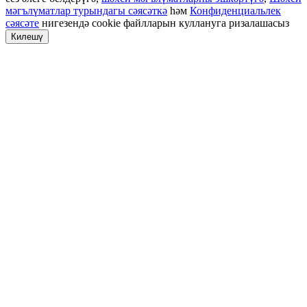
мәгълүматлар турындагы сәясәткә
һәм
Конфиденциальлек
сәясәте
нигезендә cookie файлларын куллануга ризалашасыз
Килешү