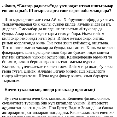
- Фаил, “Болгар радиосы”нда үзең иҗат иткән шигырьләр
еш яңгырый. Шигырь язарга сине нәрсә илһамландыра?
- Шигырьләремне әле генә Айгөл Хәйруллина эфирда укыгач,
тыңлаучылардан бик җылы сүзләр килде, язуыңны дәвам ит,
диделәр. Смс-хәбәр дә килде, шалтыратып әйтүчеләр дә
булды. Алар миңа иҗат итәргә стимул бирә. Әмма илһам
килгәндә генә иҗат итеп була. Илһам көтмәгәндә, әйтик,
ризык әзерләгәндә килә. Тиз генә язып куймасаң, онытыла.
Тотып өлгермәгән чаклар да булды, кызганыч. Башыма килгән
фикерләрне, шигырьләрне язып барган булсам, инде минем
күптән китабым чыккан булыр иде. Кайберләренә әһәмият тә
бирмим, ләкин берникадәр вакыттан мәгънә күренә.
Кызыклы, үзенчәлекле икәнен тоям. Илһам иңә икән, бу юкка
гына түгел. Димәк, Аллаһы Тәгалә минем аша кешеләргә
нидер әйтергә тели. Шуңа күрә фикер килсә, язып барырга
тырышам.
- Ничек тукланасың, нинди ризыклар яратасың?
- Бу тема минем өчен бик кызыклы. Кешенең физиологиясе,
сәламәтлеге турында бик күп китаплар укыйм. Интернетта
аудиокитаплар тыңлыйм. Пол Брэгг, Вадим Зеланд һәм башка
авторларның китапларын тыңладым. Кеше сәламәтлегенең 80-