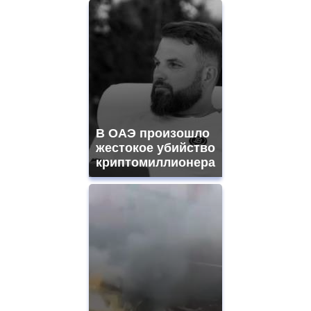
В ОАЭ произошло
жестокое убийство
криптомиллионера