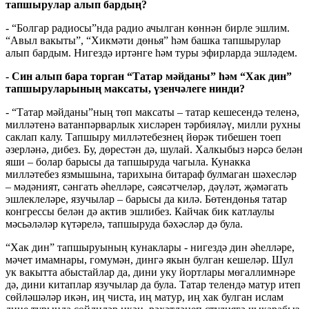
тапшырулар алып бардың?
- “Болгар радиосы”нда радио ачылган көннән бирле эшлим.
“Авыл вакыты”, “Хикмәти дөнья” һәм башка тапшырулар
алып бардым. Нигездә иртәнге һәм туры эфирларда эшләдем.
- Син алып бара торган “Татар мәйданы” һәм “Хак дин”
тапшыруларының максаты, үзенчәлеге нинди?
- “Татар мәйданы”ның төп максаты – татар кешесендә теленә,
милләтенә ватанпәрварлык хисләрен тәрбияләү, милли рухны
саклап калу. Тапшыру милләтебезнең йөрәк тибешен тоеп
әзерләнә, дибез. Бу, дөрестән дә, шулай. Халкыбыз нәрсә белән
яши – болар барысы да тапшыруда чагыла. Кунакка
милләтебез язмышына, тарихына битараф булмаган шәхесләр
– мәдәният, сәнгать әһелләре, сәясәтчеләр, дәүләт, җәмәгать
эшлеклеләре, язучылар – барысы да килә. Бөтендөнья татар
конгрессы белән дә актив эшлибез. Кайчак бик катлаулы
мәсьәләләр күтәрелә, тапшыруда бәхәсләр дә була.
“Хак дин” тапшыруының кунаклары - нигездә дин әһелләре,
мәчет имамнары, гомумән, дингә якын булган кешеләр. Шул
ук вакытта абыстайлар да, дини уку йортлары мөгаллимнәре
дә, дини китаплар язучылар да була. Татар телендә матур итеп
сөйләшәләр икән, иң чиста, иң матур, иң хак булган ислам