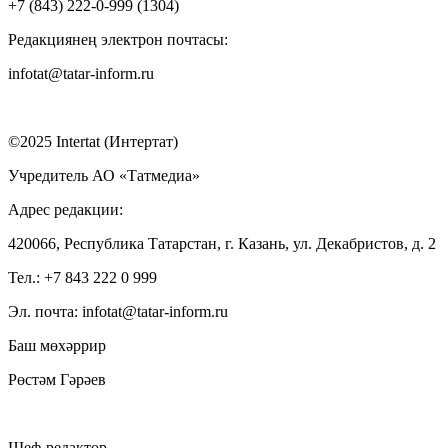
+7 (843) 222-0-999 (1304)
Редакциянең электрон почтасы:
infotat@tatar-inform.ru
©2025 Intertat (Интертат)
Учредитель АО «Татмедиа»
Адрес редакции:
420066, Республика Татарстан, г. Казань, ул. Декабристов, д. 2
Тел.: +7 843 222 0 999
Эл. почта: infotat@tatar-inform.ru
Баш мөхәррир
Рөстәм Гәрәев
Шеф-редактор