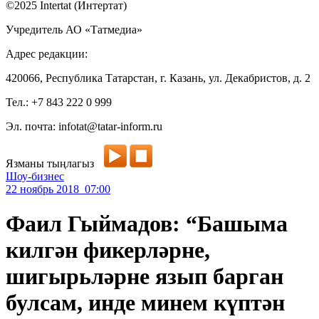
©2025 Intertat (Интертат)
Учредитель АО «Татмедиа»
Адрес редакции:
420066, Республика Татарстан, г. Казань, ул. Декабристов, д. 2
Тел.: +7 843 222 0 999
Эл. почта: infotat@tatar-inform.ru
Язманы тыңлагыз
Шоу-бизнес
22 ноябрь 2018 07:00
Фаил Гыймадов: “Башыма
килгән фикерләрне,
шигырьләрне язып барган
булсам, инде минем күптән