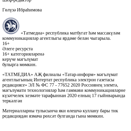
Гөлүзә Ибраһимова
«Татмедиа» республика матбугат һәм массакүләм
коммуникацияләр агентлыгы ярдәме белән чыгарыла.
16+
Әлеге ресурста
16+ категорияләренә
керүче мәгълүмат
булырга мөмкин.
«ТАТМЕДИА» АҖ филиалы «Татар-информ» мәгълүмат
агентлыгының Интертат республика электрон газетасы
редакциясе» ЭЛ № ФС 77 - 77652 2020 Россиянең элемтә,
мәгълүмати технологияләр һәм гаммәви коммуникацияләрне
күзәтчелек хезмәте тарафыннан 2020 елның 17 гыйнварында
теркәлгән
Материалларны тулысынча яки өлешчә куллану бары тик
редакциядән язмача рөхсәт булганда гына мөмкин.