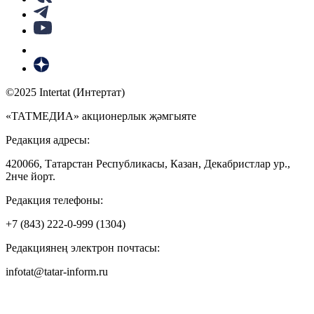
©2025 Intertat (Интертат)
«ТАТМЕДИА» акционерлык җәмгыяте
Редакция адресы:
420066, Татарстан Республикасы, Казан, Декабристлар ур.,
2нче йорт.
Редакция телефоны:
+7 (843) 222-0-999 (1304)
Редакциянең электрон почтасы:
infotat@tatar-inform.ru