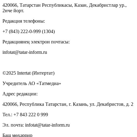
420066, Татарстан Республикасы, Казан, Декабристлар ур.,
2нче йорт.
Редакция телефоны:
+7 (843) 222-0-999 (1304)
Редакциянең электрон почтасы:
infotat@tatar-inform.ru
©2025 Intertat (Интертат)
Учредитель АО «Татмедиа»
Адрес редакции:
420066, Республика Татарстан, г. Казань, ул. Декабристов, д. 2
Тел.: +7 843 222 0 999
Эл. почта: infotat@tatar-inform.ru
Баш мөхәррир