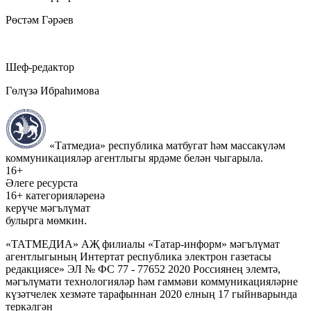
Рөстәм Гәрәев
Шеф-редактор
Гөлүзә Ибраһимова
«Татмедиа» республика матбугат һәм массакүләм
коммуникацияләр агентлыгы ярдәме белән чыгарыла.
16+
Әлеге ресурста
16+ категорияләренә
керүче мәгълүмат
булырга мөмкин.
«ТАТМЕДИА» АҖ филиалы «Татар-информ» мәгълүмат
агентлыгының Интертат республика электрон газетасы
редакциясе» ЭЛ № ФС 77 - 77652 2020 Россиянең элемтә,
мәгълүмати технологияләр һәм гаммәви коммуникацияләрне
күзәтчелек хезмәте тарафыннан 2020 елның 17 гыйнварында
теркәлгән