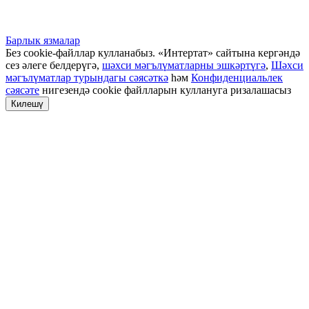
Барлык язмалар
Без cookie-файллар кулланабыз. «Интертат» сайтына кергәндә
сез әлеге белдерүгә,
шәхси мәгълүматларны эшкәртүгә
,
Шәхси
мәгълүматлар турындагы сәясәткә
һәм
Конфиденциальлек
сәясәте
нигезендә cookie файлларын куллануга ризалашасыз
Килешү