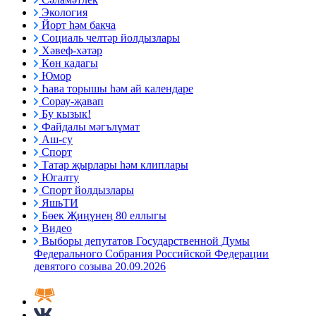
Экология
Йорт һәм бакча
Социаль челтәр йолдызлары
Хәвеф-хәтәр
Көн кадагы
Юмор
Һава торышы һәм ай календаре
Сорау-җавап
Бу кызык!
Файдалы мәгълүмат
Аш-су
Спорт
Татар җырлары һәм клиплары
Югалту
Спорт йолдызлары
ЯшьТИ
Бөек Җиңүнең 80 еллыгы
Видео
Выборы депутатов Государственной Думы
Федерального Собрания Российской Федерации
девятого созыва 20.09.2026