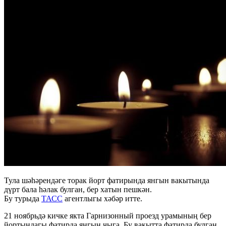
Тула шәһәрендәге торак йорт фатирында янгын вакытында
дүрт бала һәлак булган, бер хатын пешкән.
Бу турыда
ТАСС
агентлыгы хәбәр итте.
21 ноябрьдә кичке якта Гарнизонный проезд урамының бер
йортындагы фатирда янгын чыга. Бу вакытта фатирда булган