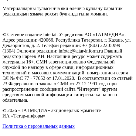
Материалларны тулысынча яки өлешчә куллану бары тик
редакциядән язмача рөхсәт булганда гына мөмкин.
© Сетевое издание Intertat. Учредитель АО «ТАТМЕДИА».
Адрес редакции: 420066, Республика Татарстан, г. Казань, ул.
Декабристов, д. 2. Телефон редакции: +7 (843) 222-0-999
(1304) Эл.почта редакции: infotat@tatar-inform.ru Главный
редактор Гареев Р.И. Настоящий ресурс может содержать
материалы 16+. СМИ зарегистрировано Федеральной
службой по надзору в сфере связи, информационных
технологий и массовых коммуникаций, номер записи серия
ЭЛ № ФС 77 - 77652 от 17.01.2020. В соответствии со статьей
23 Федерального закона о СМИ от 27.12.1991 года при
распространении сообщений сайта “Интертат” другим
средством массовой информации гиперссылка на него
обязательна.
© 2026 «ТАТМЕДИА» акционерлык җәмгыяте
ИА «Татар-информ»
Политика о персональных данных