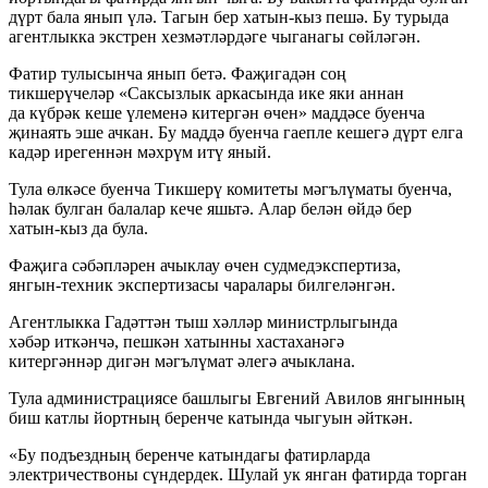
дүрт бала янып үлә. Тагын бер
хатын-кыз
пешә. Бу турыда
агентлыкка экстрен хезмәтләрдәге чыганагы сөйләгән.
Фатир тулысынча янып бетә. Фаҗигадән соң
тикшерүчеләр «Саксызлык аркасында ике яки аннан
да күбрәк кеше үлеменә китергән өчен» маддәсе буенча
җинаять эше ачкан. Бу маддә буенча гаепле кешегә дүрт елга
кадәр ирегеннән мәхрүм итү яный.
Тула өлкәсе буенча Тикшерү комитеты мәгълүматы буенча,
һәлак булган балалар кече яшьтә. Алар белән өйдә бер
хатын-кыз
да була.
Фаҗига сәбәпләрен ачыклау өчен судмедэкспертиза,
янгын-техник
экспертизасы чаралары билгеләнгән.
Агентлыкка Гадәттән тыш хәлләр министрлыгында
хәбәр иткәнчә, пешкән хатынны хастаханәгә
китергәннәр дигән мәгълүмат әлегә ачыклана.
Тула администрациясе башлыгы Евгений Авилов янгынның
биш катлы йортның беренче катында чыгуын әйткән.
«Бу подъездның беренче катындагы фатирларда
электричествоны сүндердек. Шулай ук янган фатирда торган