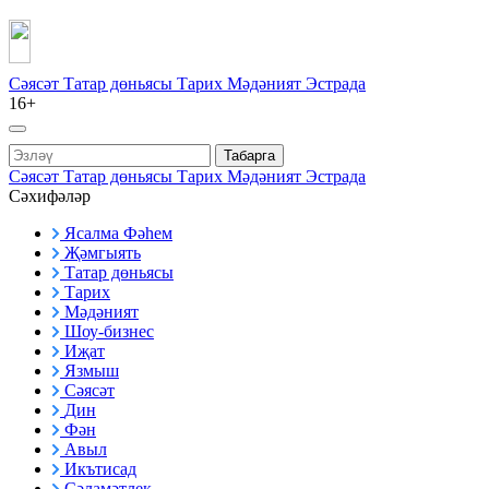
Сәясәт
Татар дөньясы
Тарих
Мәдәният
Эстрада
16+
Табарга
Сәясәт
Татар дөньясы
Тарих
Мәдәният
Эстрада
Сәхифәләр
Ясалма Фәһем
Җәмгыять
Татар дөньясы
Тарих
Мәдәният
Шоу-бизнес
Иҗат
Язмыш
Сәясәт
Дин
Фән
Авыл
Икътисад
Сәламәтлек