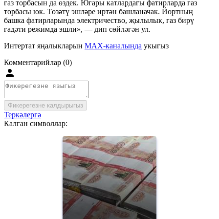
газ торбасын да өздек. Югары катлардагы фатирларда газ
торбасы юк. Төзәтү эшләре иртән башланачак. Йортның
башка фатирларында электричество, җылылык, газ бирү
гадәти режимда эшли», — дип сөйләгән ул.
Интертат яңалыкларын
MAX-каналында
укыгыз
Комментарийлар (0)
Фикерегезне калдырыгыз
Теркәлергә
Калган символлар: