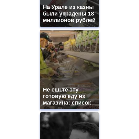
На Урале из казны
были украдены 18
миллионов рублей
Не ешьте эту
готовую еду из
магазина: список