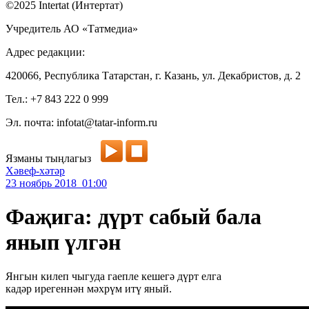
©2025 Intertat (Интертат)
Учредитель АО «Татмедиа»
Адрес редакции:
420066, Республика Татарстан, г. Казань, ул. Декабристов, д. 2
Тел.: +7 843 222 0 999
Эл. почта: infotat@tatar-inform.ru
Язманы тыңлагыз
Хәвеф-хәтәр
23 ноябрь 2018 01:00
Фаҗига: дүрт сабый бала
янып үлгән
Янгын килеп чыгуда гаепле кешегә дүрт елга
кадәр ирегеннән мәхрүм итү яный.