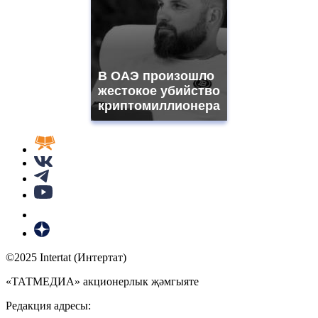
В ОАЭ произошло
жестокое убийство
криптомиллионера
©2025 Intertat (Интертат)
«ТАТМЕДИА» акционерлык җәмгыяте
Редакция адресы: