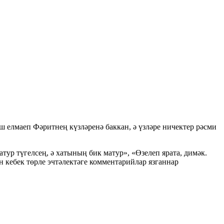
 елмаеп Фәритнең күзләренә баккан, ә үзләре ничектер рәсми
тур түгелсең, ә хатының бик матур», «Өзелеп ярата, димәк.
н кебек төрле эчтәлектәге комментарийлар язганнар