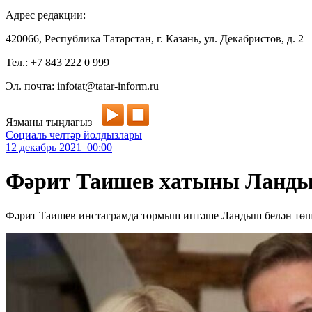
Адрес редакции:
420066, Республика Татарстан, г. Казань, ул. Декабристов, д. 2
Тел.: +7 843 222 0 999
Эл. почта: infotat@tatar-inform.ru
Язманы тыңлагыз
Социаль челтәр йолдызлары
12 декабрь 2021 00:00
Фәрит Таишев хатыны Ланды
Фәрит Таишев инстаграмда тормыш иптәше Ландыш белән төш