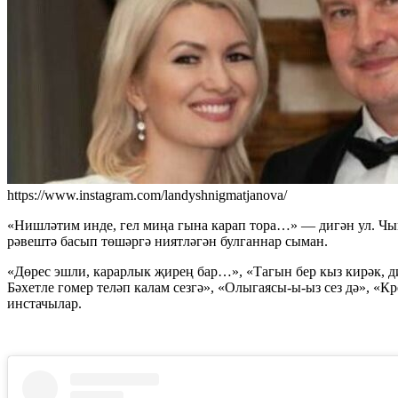
https://www.instagram.com/landyshnigmatjanova/
«Нишләтим инде, гел миңа гына карап тора…» — дигән ул. Чы
рәвештә басып төшәргә ниятләгән булганнар сыман.
«Дөрес эшли, карарлык җирең бар…», «Тагын бер кыз кирәк, ди
Бәхетле гомер теләп калам сезгә», «Олыгаясы-ы-ыз сез дә», «К
инстачылар.