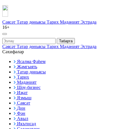
Сәясәт
Татар дөньясы
Тарих
Мәдәният
Эстрада
16+
Табарга
Сәясәт
Татар дөньясы
Тарих
Мәдәният
Эстрада
Сәхифәләр
Ясалма Фәһем
Җәмгыять
Татар дөньясы
Тарих
Мәдәният
Шоу-бизнес
Иҗат
Язмыш
Сәясәт
Дин
Фән
Авыл
Икътисад
Сәламәтлек