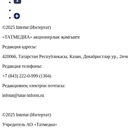
©2025 Intertat (Интертат)
«ТАТМЕДИА» акционерлык җәмгыяте
Редакция адресы:
420066, Татарстан Республикасы, Казан, Декабристлар ур., 2нче
Редакция телефоны:
+7 (843) 222-0-999 (1304)
Редакциянең электрон почтасы:
infotat@tatar-inform.ru
©2025 Intertat (Интертат)
Учредитель АО «Татмедиа»