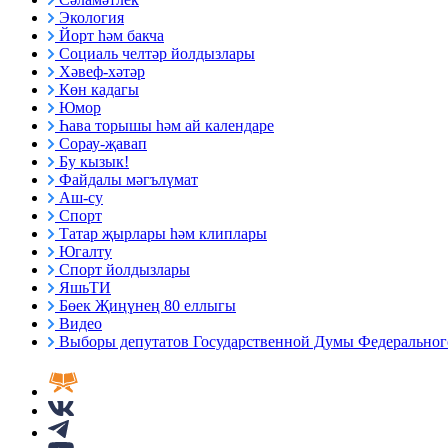
Экология
Йорт һәм бакча
Социаль челтәр йолдызлары
Хәвеф-хәтәр
Көн кадагы
Юмор
Һава торышы һәм ай календаре
Сорау-җавап
Бу кызык!
Файдалы мәгълүмат
Аш-су
Спорт
Татар җырлары һәм клиплары
Югалту
Спорт йолдызлары
ЯшьТИ
Бөек Җиңүнең 80 еллыгы
Видео
Выборы депутатов Государственной Думы Федерального