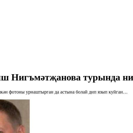
ш Нигъмәтҗанова турында ни
кән фотоны урнаштырган да астына болай дип язып куйган…