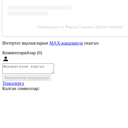
Публикация от Фарид Таишев (@farid.taishev)
Интертат яңалыкларын
MAX-каналында
укыгыз
Комментарийлар (0)
Фикерегезне калдырыгыз
Теркәлергә
Калган символлар: