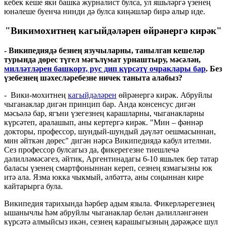
кебек кеше яки башка журналист булса, ул яшьләргә үзенең
юнәлеше буенча нинди дә булса киңәшләр бирә алыр иде.
"Викимохитнең кагыйдәләрен өйрәнергә кирәк"
-
Википедиядә безнең язучыларны, танылган кешеләр
турында дөрес түгел мәгълүмат урнаштыру, мәсәлән,
милләтләрен башкорт, рус дип күрсәтү очраклары бар
. Без
үзебезнең шәхесләребезне ничек таныта алабыз?
- Вики-мохитнең
кагыйдәләрен
өйрәнергә кирәк. Абруйлы
чыганаклар дигән принцип бар. Анда консенсус дигән
мәсьәлә бар, ягъни үзегезнең карашларны, чыганакларны
күрсәтеп, аралашып, аны кертергә кирәк. "Мин – фәннәр
докторы, профессор, шундый-шундый дәүләт оешмасыннан,
мин әйткән дөрес" дигән нәрсә Википедиядә кабул ителми.
Сез профессор булсагыз да, фикерегезне тиешлечә
дәлилләмәсәгез, әйтик, Аргентинадагы 6-10 яшьлек бер татар
баласы үзенең смартфоныннан кереп, сезнең язмагызны юк
итә ала. Язма юкка чыкмый, әлбәттә, аны соңыннан кире
кайтарырга була.
Википедия тарихында һәрбер адым языла. Фикерләрегезнең
ышанычлы һәм абруйлы чыганаклар белән дәлилләнгәнен
күрсәтә алмыйсыз икән, сезнең карашыгызның дәрәҗәсе шул