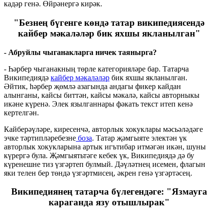
кадәр генә. Өйрәнергә кирәк.
"Безнең бүгенге көндә татар википедиясендә
кайбер мәкаләләр бик яхшы якланылган"
- А
бруйлы чыганакларга ничек таянырга?
- Һәрбер чыганакның төрле категорияләре бар. Татарча
Википедиядә
кайбер мәкаләләр
бик яхшы якланылган.
Әйтик, һәрбер җөмлә азагында андагы фикер кайдан
алынганы, кайсы биттән, кайсы мәкалә, кайсы авторныкы
икәне күренә. Элек язылганнары фәкать текст итеп кенә
кертелгән.
Кайберәүләре, киресенчә, авторлык хокуклары мәсьәләдәге
эчке тәртипләребезне
боза
. Татар җәмгыяте электән үк
авторлык хокукларына артык игътибар итмәгән икән, шуны
күрергә була. Җәмгыятьтәге кебек үк, Википедиядә дә бу
күренешне тиз үзгәртеп булмый. Дәүләтнең исемен, флагын
яки телен бер төндә үзгәртмисең, әкрен генә үзгәртәсең.
Википедиянең татарча бүлегендәге: "Язмауга
караганда язу отышлырак"