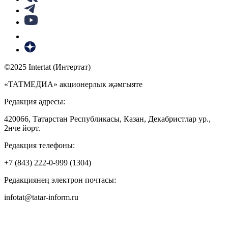
©2025 Intertat (Интертат)
«ТАТМЕДИА» акционерлык җәмгыяте
Редакция адресы:
420066, Татарстан Республикасы, Казан, Декабристлар ур.,
2нче йорт.
Редакция телефоны:
+7 (843) 222-0-999 (1304)
Редакциянең электрон почтасы:
infotat@tatar-inform.ru