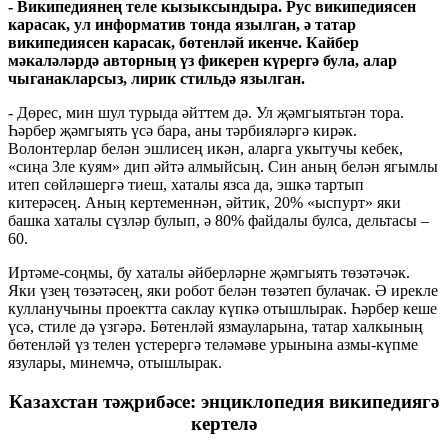
-
Википедиянең теле кызыксындыра. Рус википедиясен
карасак, ул информатив тонда язылган, ә татар
википедиясен карасак, бөтенләй икенче. Кайбер
мәкаләләрдә авторның үз фикерен күрергә була, алар
чыганакларсыз, лирик стильдә язылган.
- Дөрес, мин шул турыда әйттем дә. Ул җәмгыятьтән тора.
Һәрбер җәмгыять үсә бара, аны тәрбияләргә кирәк.
Волонтерлар белән эшлисең икән, аларга укытучы кебек,
«сиңа 3ле куям» дип әйтә алмыйсың. Син аның белән ягымлы
итеп сөйләшергә тиеш, хаталы язса да, эшкә тартып
китерәсең. Аның кертеменнән, әйтик, 20% «ыспурт» яки
башка хаталы сүзләр булып, ә 80% файдалы булса, дельтасы –
60.
Иртәме-соңмы, бу хаталы әйберләрне җәмгыять төзәтәчәк.
Яки үзең төзәтәсең, яки робот белән төзәтеп булачак. Ә ирекле
кулланучыны проектта саклау күпкә отышлырак. Һәрбер кеше
үсә, стиле дә үзгәрә. Бөтенләй язмауларына, татар халкының
бөтенләй үз телен үстерергә теләмәве урынына азмы-күпме
язулары, минемчә, отышлырак.
Казахстан тәҗрибәсе: энциклопедия википедиягә
кертелә