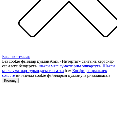
Барлык язмалар
Без cookie-файллар кулланабыз. «Интертат» сайтына кергәндә
сез әлеге белдерүгә,
шәхси мәгълүматларны эшкәртүгә
,
Шәхси
мәгълүматлар турындагы сәясәткә
һәм
Конфиденциальлек
сәясәте
нигезендә cookie файлларын куллануга ризалашасыз
Килешү