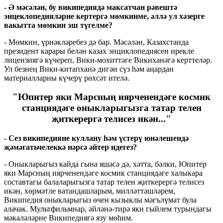
- Ә
мәсәлән, бу википедиядә максатчан рәвештә
энцеклопедияләрне кертергә мөмкинме, әллә ул хәзерге
вакытта мөмкин эш түгелме?
- Мөмкин, үрнәкләребез дә бар. Мәсәлән, Казахстанда
президент карары белән казах энциклопедиясен ирекле
лицензиягә күчереп, Вики-мохиттәге Викиханәгә керттеләр.
Ул безнең Вики-китапханә дигән сүз һәм аңардан
материалларны күчерү рөхсәт ителә.
"Юпитер яки Марсның иярченендәге космик
станциядәге оныкларыгызга татар телен
җиткерергә телисез икән..."
-
Сез википедияне куллану һәм үстерү юнәлешендә
җәмәгатьчелеккә нәрсә әйтер идегез?
- Оныкларыгыз кайда гына яшәсә дә, хәтта, бәлки, Юпитер
яки Марсның иярченендәге космик станциядәге халыкара
составтагы балаларыгызга татар телен җиткерергә телисез
икән, хөрмәтле ватандашларым, милләттәшләрем,
Википедия оныкларыгыз өчен кызыклы мәгълүмат була
алачак. Мультфильмнар, әйләнә-тирә яки гыйлем турындагы
мәкаләләрне Википедиягә язу мөһим.