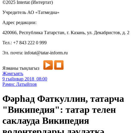
©2025 Intertat (Интертат)
Учредитель АО «Татмедиа»
Адрес редакции:
420066, Республика Татарстан, г. Казань, ул. Декабристов, д. 2
Тел.: +7 843 222 0 999
Эл. почта: infotat@tatar-inform.ru
Язманы тыңлагыз
Җәмгыять
9 гыйнвар 2018 08:00
Рәмис Латыйпов
Фәрһад Фаткуллин, татарча
"Википедия": татар телен
саклауда Википедия
волонтерлары дәүләткә