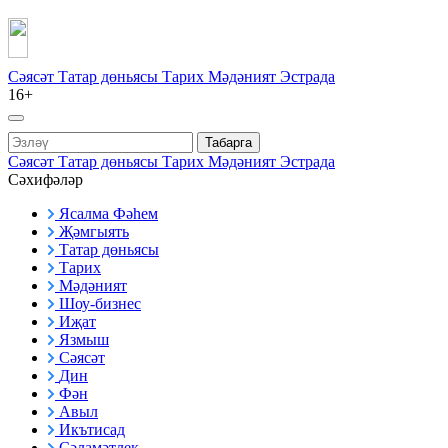
Сәясәт
Татар дөньясы
Тарих
Мәдәният
Эстрада
16+
Табарга
Сәясәт
Татар дөньясы
Тарих
Мәдәният
Эстрада
Сәхифәләр
Ясалма Фәһем
Җәмгыять
Татар дөньясы
Тарих
Мәдәният
Шоу-бизнес
Иҗат
Язмыш
Сәясәт
Дин
Фән
Авыл
Икътисад
Сәламәтлек