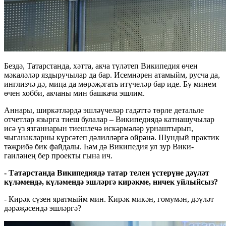
Бездә, Татарстанда, хәтта, акча түләтеп Википедия өчен
мәкаләләр яздыручылар да бар. Исемнәрен атамыйм, русча да,
инглизчә дә, миңа да мөрәҗәгать итүчеләр бар иде. Бу минем
өчен хобби, акчаны мин башкача эшлим.
Аннары, ширкәтләрдә эшләүчеләр гадәттә төрле детальле
отчетлар язырга тиеш булалар – Википедиядә катнашучылар
исә үз язганнарын тиешлечә искәрмәләр урнаштырып,
чыганакларны күрсәтеп дәлилләргә өйрәнә. Шундый практик
тәҗрибә бик файдалы. Һәм дә Википедия ул зур Вики-
гаиләнең бер проекты гына ич.
-
Татарстанда Википедиядә татар телен үстерүне дәүләт
күләмендә, күләмендә эшләргә кирәкме, ничек уйлыйсыз?
- Кирәк сүзен яратмыйм мин. Кирәк микән, гомумән, дәүләт
дәрәҗәсендә эшләргә?