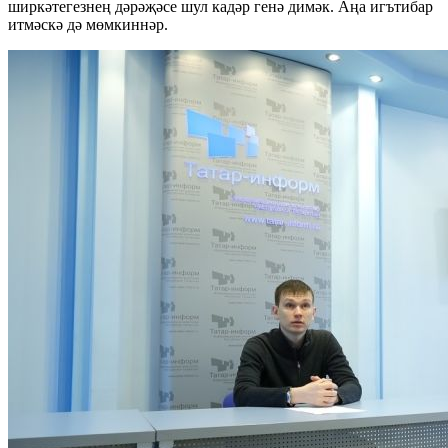
ширкәтегезнең дәрәҗәсе шул кадәр генә димәк. Аңа игътибар
итмәскә дә мөмкиннәр.