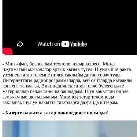
- Мин - фән, бизнес һәм технологияләр кешесе. Миңа
иҗтимагый мәсьәләләр артык кызык түгел. Шундый очракта
үземнең татар телемне ничек саклыйм дигән сорау туды.
Интернеттагы радиопрограммаларда, веб-сайтларда кызыклы
контент тапмагач, Википедиянең татар телле бүлегендәге
материаллар белән таныша башладым. Шул вакыттан бирле
азмы-күпме шөгыльләнәм. Үземнең татар телемне дә
саклыйм, шул ук вакытта татарларга да файда китерәм.
-
Хәзерге вакытта татар википедиясе ни хәлдә?