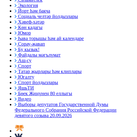
Экология
Йорт һәм бакча
Социаль челтәр йолдызлары
Хәвеф-хәтәр
Көн кадагы
Юмор
Һава торышы һәм ай календаре
Сорау-җавап
Бу кызык!
Файдалы мәгълүмат
Аш-су
Спорт
Татар җырлары һәм клиплары
Югалту
Спорт йолдызлары
ЯшьТИ
Бөек Җиңүнең 80 еллыгы
Видео
Выборы депутатов Государственной Думы
Федерального Собрания Российской Федерации
девятого созыва 20.09.2026