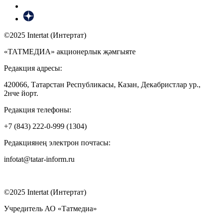
©2025 Intertat (Интертат)
«ТАТМЕДИА» акционерлык җәмгыяте
Редакция адресы:
420066, Татарстан Республикасы, Казан, Декабристлар ур.,
2нче йорт.
Редакция телефоны:
+7 (843) 222-0-999 (1304)
Редакциянең электрон почтасы:
infotat@tatar-inform.ru
©2025 Intertat (Интертат)
Учредитель АО «Татмедиа»