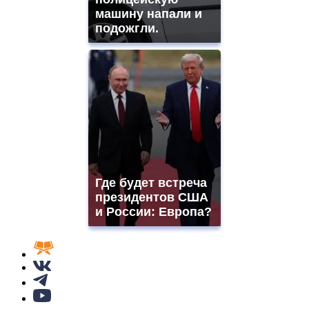
машину напали и
подожгли.
Где будет встреча
президентов США
и России: Европа?