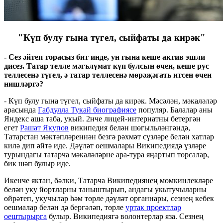
"Күп булу гына түгел, сыйфаты да кирәк"
-
Сез әйтеп торасыз бит инде, ун гына кеше актив эшли
дисез. Татар телле мәгълүмат күп булсын өчен, кеше рус
теллесенә түгел, ә татар теллесенә мөрәҗәгать итсен өчен
нишләргә?
- Күп булу гына түгел, сыйфаты да кирәк. Мәсәлән, мәкаләләр
арасында
Габдулла Тукай биографиясе
популяр. Балалар аны
Яндекс аша таба, укый. 2нче лицей-интернатны бетергән
егет
Рашат Якупов
википедия белән шөгыльләнгәндә,
Татарстан мәктәпләреннән безгә рәхмәт сүзләре белән хатлар
килә дип әйтә иде. Дәүләт оешмалары Википедиядә үзләре
турындагы татарча мәкаләләрне ара-тура яңартып торсалар,
бик шәп булыр иде.
Икенче яктан, бәлки, Татарча Википедиянең мөмкинлекләре
белән уку йортларны таныштырып, андагы укытучыларны
өйрәтеп, укучылар һәм төрле дәүләт органнары, сезнең кебек
оешмалар белән дә бергәләп, төрле
уртак проектлар
оештырырга
булыр. Википедиягә волонтерлар яза. Сезнең