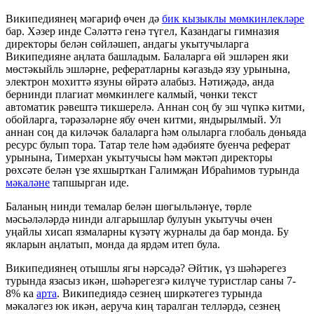
Википедиянең мәгариф өчен дә
бик кызыклы мөмкинлекләре
бар. Хәзер инде Сәләттә генә түгел, Казандагы гимназия
директоры белән сөйләшеп, андагы укытучыларга
Википедияне аңлата башладым. Балаларга өй эшләрен яки
мөстәкыйль эшләрне, рефератларны кәгазьдә язу урынына,
электрон мохиттә язуны өйрәтә алабыз. Нәтиҗәдә, анда
бернинди плагиат мөмкинлеге калмый, чөнки текст
автоматик рәвештә тикшерелә. Аннан соң бу эш чүпкә китми,
обойларга, тәрәзәләрне ябу өчен китми, яндырылмый. Ул
аннан соң да киләчәк балаларга һәм олыларга глобаль дөньяда
ресурс булып тора. Татар теле һәм әдәбияте буенча реферат
урынына, Тимерхан укытучысы һәм мәктәп директоры
рөхсәте белән үзе яхшырткан Галимҗан Ибраһимов турында
мәкаләне
тапшырган иде.
Баланың нинди темалар белән шөгыльләнүе, төрле
мәсьәләләрдә нинди алгарышлар булуын укытучы өчен
уңайлы хисап язмаларны күзәтү журналы да бар монда. Бу
якларын аңлатып, монда да ярдәм итеп була.
Википедиянең отышлы ягы нәрсәдә? Әйтик, үз шәһәрегез
турында язасыз икән, шәһәрегезгә килүче туристлар саны 7-
8% ка
арта
. Википедиядә сезнең ширкәтегез турында
мәкаләгез юк икән, аеруча киң таралган телләрдә, сезнең