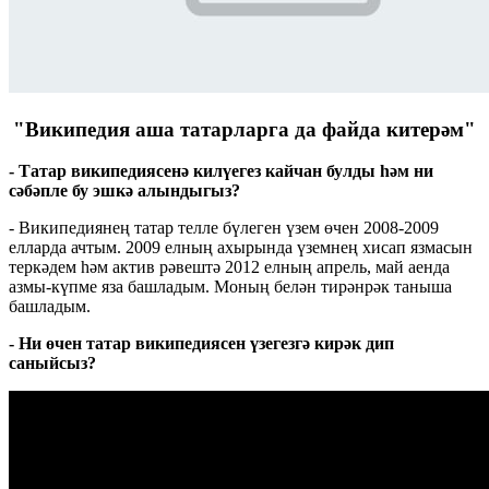
"Википедия аша татарларга да файда китерәм"
-
Татар
википедиясенә
килүегез
кайчан
булды
һәм
ни
сәбәпле
бу
эшкә
алындыгыз
?
- Википедиянең татар телле бүлеген үзем өчен 2008-2009
елларда ачтым. 2009 елның ахырында үземнең хисап язмасын
теркәдем һәм актив рәвештә 2012 елның апрель, май аенда
азмы-күпме яза башладым. Моның белән тирәнрәк таныша
башладым.
-
Ни өчен
татар википедиясен үзегезгә кирәк дип
саныйсыз?