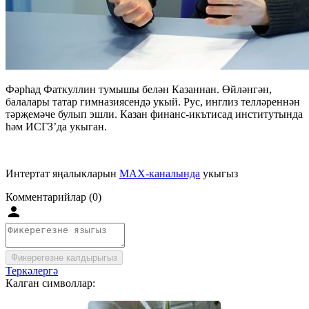
Фәрһад Фаткуллин тумышы белән Казаннан. Өйләнгән,
балалары татар гимназиясендә укый. Рус, инглиз телләреннән
тәрҗемәче булып эшли. Казан финанс-икътисад институтында
һәм ИСГЗ’да укыган.
Интертат яңалыкларын
MAX-каналында
укыгыз
Комментарийлар (0)
Фикерегезне калдырыгыз
Теркәлергә
Калган символлар: