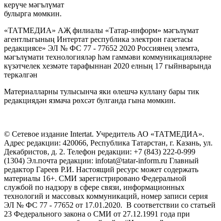
керүче мәгълүмат
булырга мөмкин.
«ТАТМЕДИА» АҖ филиалы «Татар-информ» мәгълүмат
агентлыгының Интертат республика электрон газетасы
редакциясе» ЭЛ № ФС 77 - 77652 2020 Россиянең элемтә,
мәгълүмати технологияләр һәм гаммәви коммуникацияләрне
күзәтчелек хезмәте тарафыннан 2020 елның 17 гыйнварында
теркәлгән
Материалларны тулысынча яки өлешчә куллану бары тик
редакциядән язмача рөхсәт булганда гына мөмкин.
© Сетевое издание Intertat. Учредитель АО «ТАТМЕДИА».
Адрес редакции: 420066, Республика Татарстан, г. Казань, ул.
Декабристов, д. 2. Телефон редакции: +7 (843) 222-0-999
(1304) Эл.почта редакции: infotat@tatar-inform.ru Главный
редактор Гареев Р.И. Настоящий ресурс может содержать
материалы 16+. СМИ зарегистрировано Федеральной
службой по надзору в сфере связи, информационных
технологий и массовых коммуникаций, номер записи серия
ЭЛ № ФС 77 - 77652 от 17.01.2020. В соответствии со статьей
23 Федерального закона о СМИ от 27.12.1991 года при