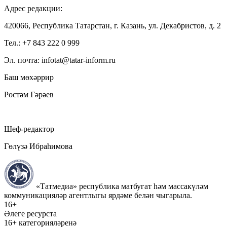
Адрес редакции:
420066, Республика Татарстан, г. Казань, ул. Декабристов, д. 2
Тел.: +7 843 222 0 999
Эл. почта: infotat@tatar-inform.ru
Баш мөхәррир
Рөстәм Гәрәев
Шеф-редактор
Гөлүзә Ибраһимова
«Татмедиа» республика матбугат һәм массакүләм
коммуникацияләр агентлыгы ярдәме белән чыгарыла.
16+
Әлеге ресурста
16+ категорияләренә