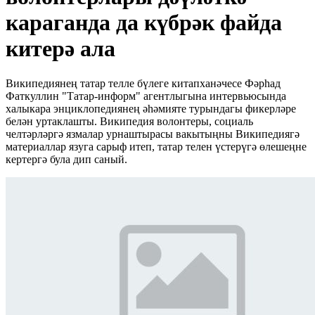
караганда да күбрәк файда
китерә ала
Википедиянең татар телле бүлеге китапханәчесе Фәрһад
Фаткуллин "Татар-информ" агентлыгына интервьюсында
халыкара энциклопедиянең әһәмияте турындагы фикерләре
белән уртаклашты. Википедия волонтеры, социаль
челтәрләргә язмалар урнаштырасы вакытыңны Википедиягә
материаллар язуга сарыф итеп, татар телен үстерүгә өлешеңне
кертергә була дип саный.