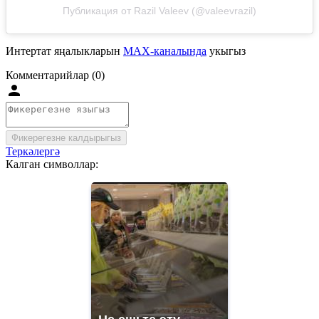
Публикация от Razil Valeev (@valeevrazil)
Интертат яңалыкларын
MAX-каналында
укыгыз
Комментарийлар (0)
Фикерегезне калдырыгыз
Теркәлергә
Калган символлар: