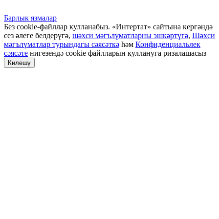
Барлык язмалар
Без cookie-файллар кулланабыз. «Интертат» сайтына кергәндә
сез әлеге белдерүгә,
шәхси мәгълүматларны эшкәртүгә
,
Шәхси
мәгълүматлар турындагы сәясәткә
һәм
Конфиденциальлек
сәясәте
нигезендә cookie файлларын куллануга ризалашасыз
Килешү