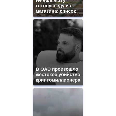
Не ешьте эту
готовую еду из
магазина: список
В ОАЭ произошло
жестокое убийство
криптомиллионера