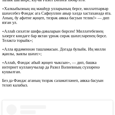
«Халкыбызның иң мәшһүр улларының берсе, милләтпәрвәр
шәхесебез Фәндәс ага Сафиуллин авыр хәлдә хастаханәдә ята.
Аның, бу афәтне җиңеп, тизрәк аякка басуын телик!» — дип
язган ул.
«Аллаһ сихәтле шифа-дәваларын бирсен! Милләтебезнең
хәзерге көндәге бар яктан үрнәк сирәк шәхесләренең берсе.
Теләктә торыйк»;
«Алла ярдәменнән ташламасын. Догада булыйк. Иң милли
җанлы, зыялы шәхес»;
«Аллаһ, Фәндәс абый җиңеп чыксын», — дип, башка
интернет кулланучылар да Разил Вәлиевның сүзләренә
кушылган.
Без дә Фәндәс аганың тизрәк сәламәтләнеп, аякка басуын
теләп калабыз.