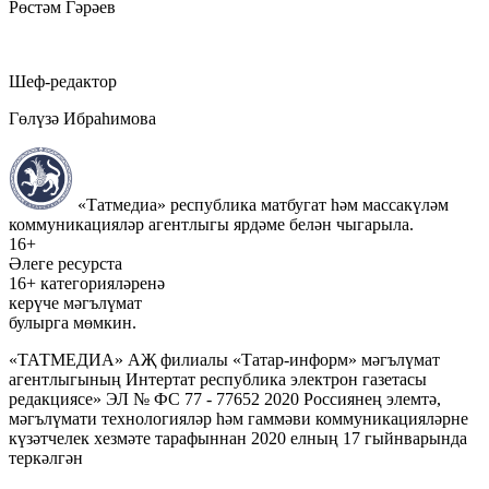
Рөстәм Гәрәев
Шеф-редактор
Гөлүзә Ибраһимова
«Татмедиа» республика матбугат һәм массакүләм
коммуникацияләр агентлыгы ярдәме белән чыгарыла.
16+
Әлеге ресурста
16+ категорияләренә
керүче мәгълүмат
булырга мөмкин.
«ТАТМЕДИА» АҖ филиалы «Татар-информ» мәгълүмат
агентлыгының Интертат республика электрон газетасы
редакциясе» ЭЛ № ФС 77 - 77652 2020 Россиянең элемтә,
мәгълүмати технологияләр һәм гаммәви коммуникацияләрне
күзәтчелек хезмәте тарафыннан 2020 елның 17 гыйнварында
теркәлгән