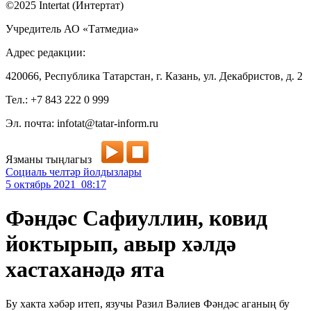
©2025 Intertat (Интертат)
Учредитель АО «Татмедиа»
Адрес редакции:
420066, Республика Татарстан, г. Казань, ул. Декабристов, д. 2
Тел.: +7 843 222 0 999
Эл. почта: infotat@tatar-inform.ru
Язманы тыңлагыз
Социаль челтәр йолдызлары
5 октябрь 2021 08:17
Фәндәс Сафиуллин, ковид
йоктырып, авыр хәлдә
хастаханәдә ята
Бу хакта хәбәр итеп, язучы Разил Вәлиев Фәндәс аганың бу