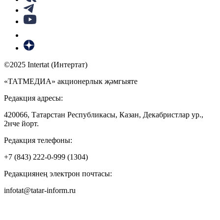
©2025 Intertat (Интертат)
«ТАТМЕДИА» акционерлык җәмгыяте
Редакция адресы:
420066, Татарстан Республикасы, Казан, Декабристлар ур.,
2нче йорт.
Редакция телефоны:
+7 (843) 222-0-999 (1304)
Редакциянең электрон почтасы:
infotat@tatar-inform.ru