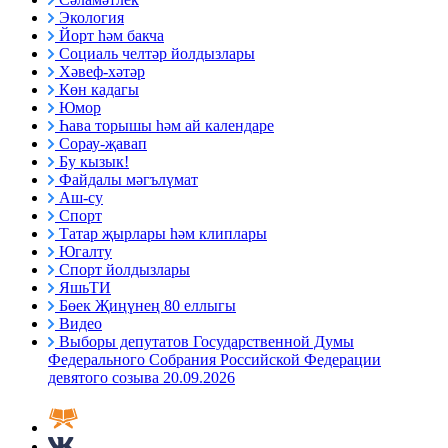
Экология
Йорт һәм бакча
Социаль челтәр йолдызлары
Хәвеф-хәтәр
Көн кадагы
Юмор
Һава торышы һәм ай календаре
Сорау-җавап
Бу кызык!
Файдалы мәгълүмат
Аш-су
Спорт
Татар җырлары һәм клиплары
Югалту
Спорт йолдызлары
ЯшьТИ
Бөек Җиңүнең 80 еллыгы
Видео
Выборы депутатов Государственной Думы
Федерального Собрания Российской Федерации
девятого созыва 20.09.2026