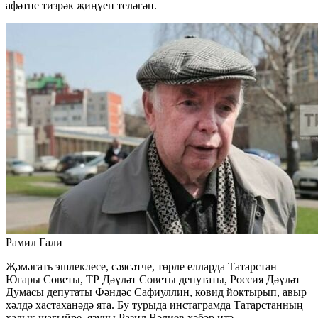
афәтне тизрәк җиңүен теләгән.
Рамил Гали
Җәмәгать эшлеклесе, сәясәтче, төрле елларда Татарстан
Югары Советы, ТР Дәүләт Советы депутаты, Россия Дәүләт
Думасы депутаты Фәндәс Сафиуллин, ковид йоктырып, авыр
хәлдә хастаханәдә ята. Бу турыда инстаграмда Татарстанның
халык шагыйре, язучы Разил Вәлиев хәбәр итә.