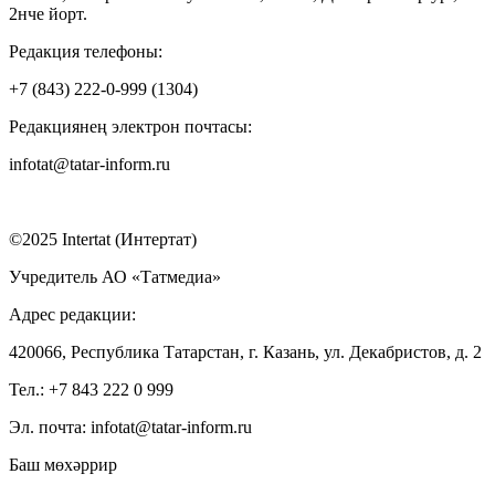
2нче йорт.
Редакция телефоны:
+7 (843) 222-0-999 (1304)
Редакциянең электрон почтасы:
infotat@tatar-inform.ru
©2025 Intertat (Интертат)
Учредитель АО «Татмедиа»
Адрес редакции:
420066, Республика Татарстан, г. Казань, ул. Декабристов, д. 2
Тел.: +7 843 222 0 999
Эл. почта: infotat@tatar-inform.ru
Баш мөхәррир