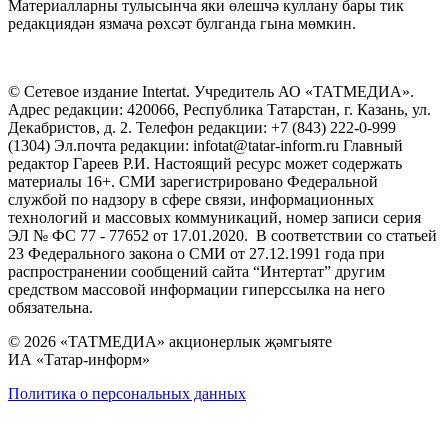
Материалларны тулысынча яки өлешчә куллану бары тик
редакциядән язмача рөхсәт булганда гына мөмкин.
© Сетевое издание Intertat. Учредитель АО «ТАТМЕДИА».
Адрес редакции: 420066, Республика Татарстан, г. Казань, ул.
Декабристов, д. 2. Телефон редакции: +7 (843) 222-0-999
(1304) Эл.почта редакции: infotat@tatar-inform.ru Главный
редактор Гареев Р.И. Настоящий ресурс может содержать
материалы 16+. СМИ зарегистрировано Федеральной
службой по надзору в сфере связи, информационных
технологий и массовых коммуникаций, номер записи серия
ЭЛ № ФС 77 - 77652 от 17.01.2020. В соответствии со статьей
23 Федерального закона о СМИ от 27.12.1991 года при
распространении сообщений сайта “Интертат” другим
средством массовой информации гиперссылка на него
обязательна.
© 2026 «ТАТМЕДИА» акционерлык җәмгыяте
ИА «Татар-информ»
Политика о персональных данных