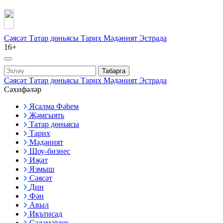
Сәясәт
Татар дөньясы
Тарих
Мәдәният
Эстрада
16+
Табарга
Сәясәт
Татар дөньясы
Тарих
Мәдәният
Эстрада
Сәхифәләр
Ясалма Фәһем
Җәмгыять
Татар дөньясы
Тарих
Мәдәният
Шоу-бизнес
Иҗат
Язмыш
Сәясәт
Дин
Фән
Авыл
Икътисад
Сәламәтлек