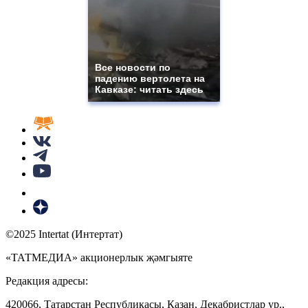
Все новости по
падению вертолета на
Кавказе: читать здесь
©2025 Intertat (Интертат)
«ТАТМЕДИА» акционерлык җәмгыяте
Редакция адресы:
420066, Татарстан Республикасы, Казан, Декабристлар ур.,