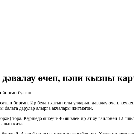
дәвалау өчен, нәни кызны кар
 йөргән булган.
 сатып биргән. Ир белән хатын олы улларын дәвалау өчен, кечке
олы балага дарулар алырга акчалары җитмәгән.
рәк) тора. Күршедә яшәүче 46 яшьлек ир-ат бу гаиләнең 12 яшь
 алып китә.
 башлый. Алар бу турыда полициягә хәбәр итә. Хәзер ир-атка к