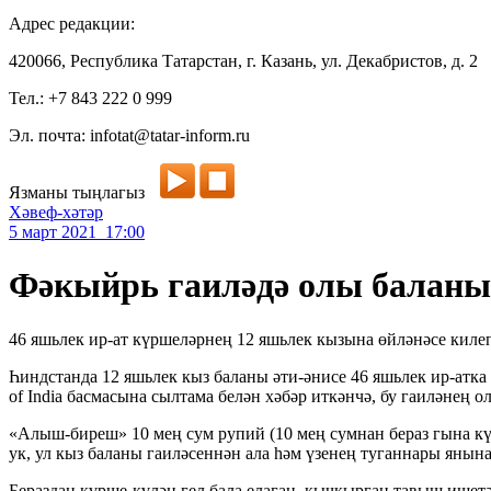
Адрес редакции:
420066, Республика Татарстан, г. Казань, ул. Декабристов, д. 2
Тел.: +7 843 222 0 999
Эл. почта: infotat@tatar-inform.ru
Язманы тыңлагыз
Хәвеф-хәтәр
5 март 2021 17:00
Фәкыйрь гаиләдә олы баланы 
46 яшьлек ир-ат күршеләрнең 12 яшьлек кызына өйләнәсе килеп
Һиндстанда 12 яшьлек кыз баланы әти-әнисе 46 яшьлек ир-атка
of India басмасына сылтама белән хәбәр иткәнчә, бу гаиләнең 
«Алыш-биреш» 10 мең сум рупий (10 мең сумнан бераз гына күб
ук, ул кыз баланы гаиләсеннән ала һәм үзенең туганнары янына
Бераздан күрше-күлән гел бала елаган, кычкырган тавыш ишетә