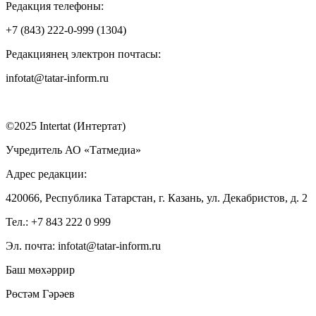
Редакция телефоны:
+7 (843) 222-0-999 (1304)
Редакциянең электрон почтасы:
infotat@tatar-inform.ru
©2025 Intertat (Интертат)
Учредитель АО «Татмедиа»
Адрес редакции:
420066, Республика Татарстан, г. Казань, ул. Декабристов, д. 2
Тел.: +7 843 222 0 999
Эл. почта: infotat@tatar-inform.ru
Баш мөхәррир
Рөстәм Гәрәев