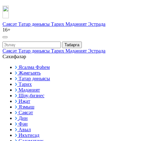
Сәясәт
Татар дөньясы
Тарих
Мәдәният
Эстрада
16+
Табарга
Сәясәт
Татар дөньясы
Тарих
Мәдәният
Эстрада
Сәхифәләр
Ясалма Фәһем
Җәмгыять
Татар дөньясы
Тарих
Мәдәният
Шоу-бизнес
Иҗат
Язмыш
Сәясәт
Дин
Фән
Авыл
Икътисад
Сәламәтлек