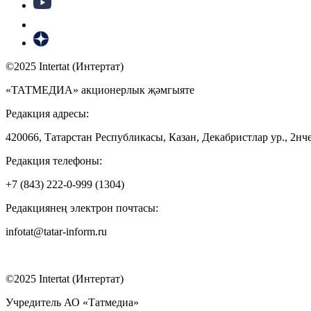
©2025 Intertat (Интертат)
«ТАТМЕДИА» акционерлык җәмгыяте
Редакция адресы:
420066, Татарстан Республикасы, Казан, Декабристлар ур., 2нче
Редакция телефоны:
+7 (843) 222-0-999 (1304)
Редакциянең электрон почтасы:
infotat@tatar-inform.ru
©2025 Intertat (Интертат)
Учредитель АО «Татмедиа»