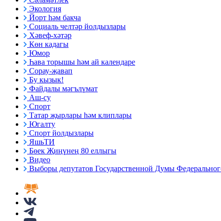
Экология
Йорт һәм бакча
Социаль челтәр йолдызлары
Хәвеф-хәтәр
Көн кадагы
Юмор
Һава торышы һәм ай календаре
Сорау-җавап
Бу кызык!
Файдалы мәгълүмат
Аш-су
Спорт
Татар җырлары һәм клиплары
Югалту
Спорт йолдызлары
ЯшьТИ
Бөек Җиңүнең 80 еллыгы
Видео
Выборы депутатов Государственной Думы Федерального