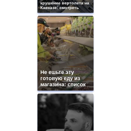
крушение вертолета на
Кавказе: смотреть
Не ешьте эту
готовую еду из
магазина: список