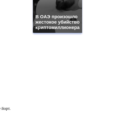
В ОАЭ произошло
жестокое убийство
криптомиллионера
 йорт.