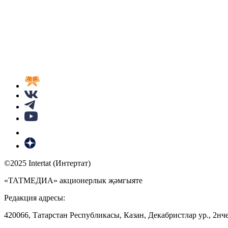
©2025 Intertat (Интертат)
«ТАТМЕДИА» акционерлык җәмгыяте
Редакция адресы:
420066, Татарстан Республикасы, Казан, Декабристлар ур., 2нче