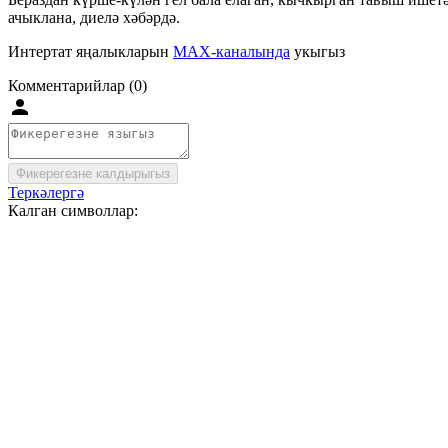
ачыклана, диелә хәбәрдә.
Интертат яңалыкларын
MAX-каналында
укыгыз
Комментарийлар (0)
Фикерегезне калдырыгыз
Теркәлергә
Калган символлар: