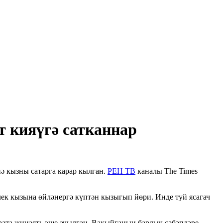
т кияүгә сатканнар
нә кызны сатарга карар кылган.
РЕН ТВ
каналы The Times
лек кызына өйләнергә күптән кызыгып йөри. Инде туй ясагач
арата җинаять эше ачылган. Вакыйганың барлык сәбәпләре