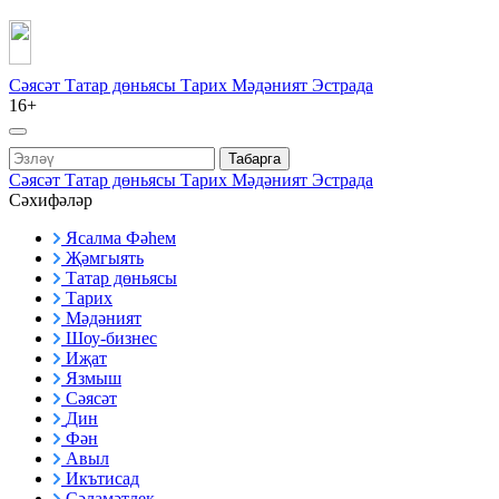
Сәясәт
Татар дөньясы
Тарих
Мәдәният
Эстрада
16+
Табарга
Сәясәт
Татар дөньясы
Тарих
Мәдәният
Эстрада
Сәхифәләр
Ясалма Фәһем
Җәмгыять
Татар дөньясы
Тарих
Мәдәният
Шоу-бизнес
Иҗат
Язмыш
Сәясәт
Дин
Фән
Авыл
Икътисад
Сәламәтлек