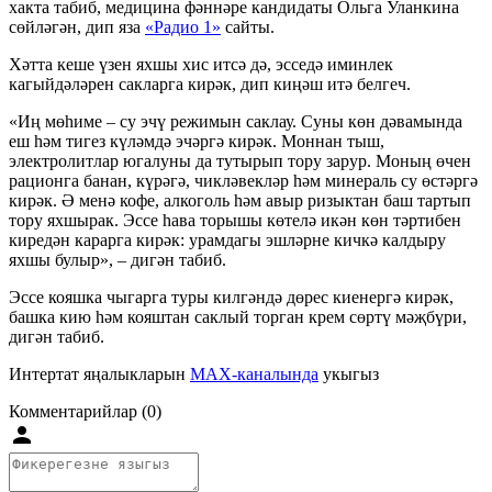
хакта табиб, медицина фәннәре кандидаты Ольга Уланкина
сөйләгән, дип яза
«Радио 1»
сайты.
Хәтта кеше үзен яхшы хис итсә дә, эсседә иминлек
кагыйдәләрен сакларга кирәк, дип киңәш итә белгеч.
«Иң мөһиме – су эчү режимын саклау. Суны көн дәвамында
еш һәм тигез күләмдә эчәргә кирәк. Моннан тыш,
электролитлар югалуны да тутырып тору зарур. Моның өчен
рационга банан, күрәгә, чикләвекләр һәм минераль су өстәргә
кирәк. Ә менә кофе, алкоголь һәм авыр ризыктан баш тартып
тору яхшырак. Эссе һава торышы көтелә икән көн тәртибен
киредән карарга кирәк: урамдагы эшләрне кичкә калдыру
яхшы булыр», – дигән табиб.
Эссе кояшка чыгарга туры килгәндә дөрес киенергә кирәк,
башка кию һәм кояштан саклый торган крем сөртү мәҗбүри,
дигән табиб.
Интертат яңалыкларын
MAX-каналында
укыгыз
Комментарийлар (0)