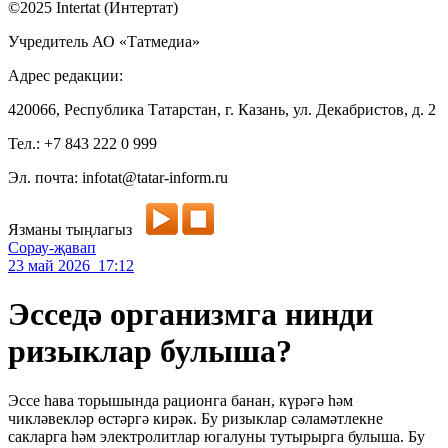
©2025 Intertat (Интертат)
Учредитель АО «Татмедиа»
Адрес редакции:
420066, Республика Татарстан, г. Казань, ул. Декабристов, д. 2
Тел.: +7 843 222 0 999
Эл. почта: infotat@tatar-inform.ru
Язманы тыңлагыз
Сорау-җавап
23 май 2026 17:12
Эсседә организмга нинди
ризыклар булыша?
Эссе һава торышында рационга банан, күрәгә һәм
чикләвекләр өстәргә кирәк. Бу ризыклар сәламәтлекне
сакларга һәм электролитлар югалуны тутырырга булыша. Бу