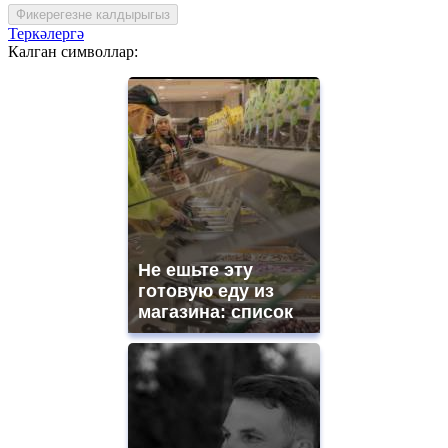
Фикерегезне калдырыгыз
Теркәлергә
Калган символлар:
Не ешьте эту
готовую еду из
магазина: список