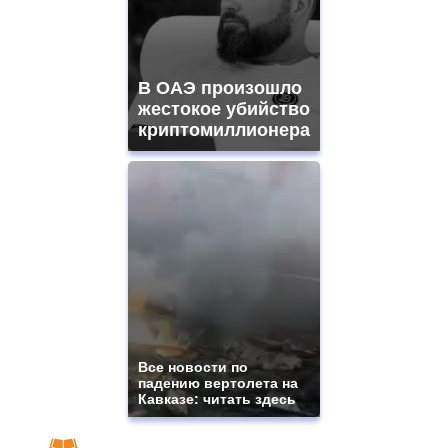
В ОАЭ произошло
жестокое убийство
криптомиллионера
Все новости по
падению вертолета на
Кавказе: читать здесь