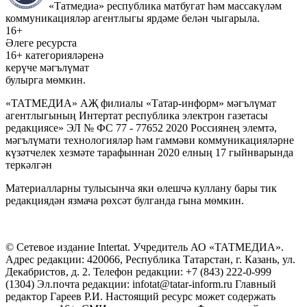
«Татмедиа» республика матбугат һәм массакүләм
коммуникацияләр агентлыгы ярдәме белән чыгарыла.
16+
Әлеге ресурста
16+ категорияләренә
керүче мәгълүмат
булырга мөмкин.
«ТАТМЕДИА» АҖ филиалы «Татар-информ» мәгълүмат
агентлыгының Интертат республика электрон газетасы
редакциясе» ЭЛ № ФС 77 - 77652 2020 Россиянең элемтә,
мәгълүмати технологияләр һәм гаммәви коммуникацияләрне
күзәтчелек хезмәте тарафыннан 2020 елның 17 гыйнварында
теркәлгән
Материалларны тулысынча яки өлешчә куллану бары тик
редакциядән язмача рөхсәт булганда гына мөмкин.
© Сетевое издание Intertat. Учредитель АО «ТАТМЕДИА».
Адрес редакции: 420066, Республика Татарстан, г. Казань, ул.
Декабристов, д. 2. Телефон редакции: +7 (843) 222-0-999
(1304) Эл.почта редакции: infotat@tatar-inform.ru Главный
редактор Гареев Р.И. Настоящий ресурс может содержать