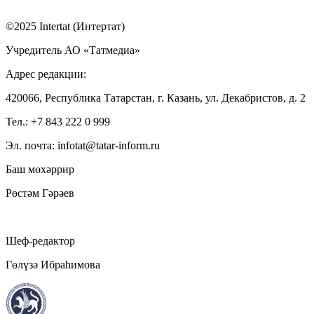
©2025 Intertat (Интертат)
Учредитель АО «Татмедиа»
Адрес редакции:
420066, Республика Татарстан, г. Казань, ул. Декабристов, д. 2
Тел.: +7 843 222 0 999
Эл. почта: infotat@tatar-inform.ru
Баш мөхәррир
Рөстәм Гәрәев
Шеф-редактор
Гөлүзә Ибраһимова