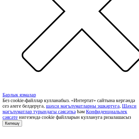
Барлык язмалар
Без cookie-файллар кулланабыз. «Интертат» сайтына кергәндә
сез әлеге белдерүгә,
шәхси мәгълүматларны эшкәртүгә
,
Шәхси
мәгълүматлар турындагы сәясәткә
һәм
Конфиденциальлек
сәясәте
нигезендә cookie файлларын куллануга ризалашасыз
Килешү