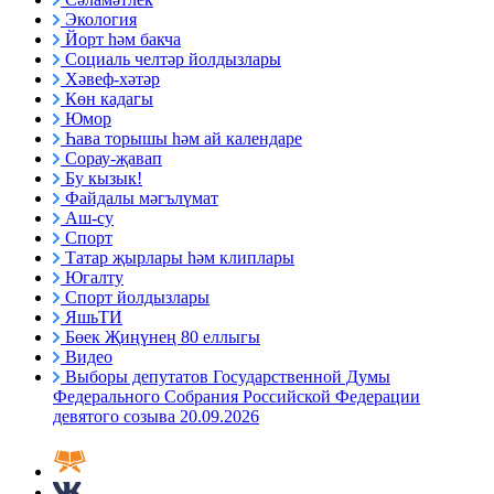
Экология
Йорт һәм бакча
Социаль челтәр йолдызлары
Хәвеф-хәтәр
Көн кадагы
Юмор
Һава торышы һәм ай календаре
Сорау-җавап
Бу кызык!
Файдалы мәгълүмат
Аш-су
Спорт
Татар җырлары һәм клиплары
Югалту
Спорт йолдызлары
ЯшьТИ
Бөек Җиңүнең 80 еллыгы
Видео
Выборы депутатов Государственной Думы
Федерального Собрания Российской Федерации
девятого созыва 20.09.2026