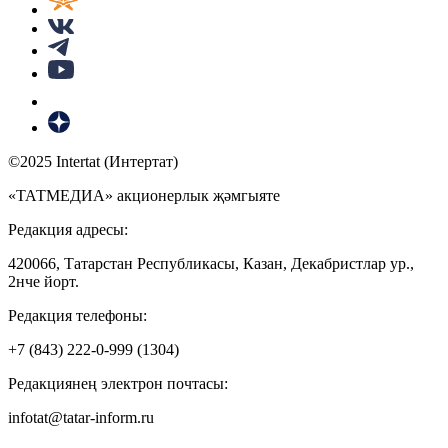
©2025 Intertat (Интертат)
«ТАТМЕДИА» акционерлык җәмгыяте
Редакция адресы:
420066, Татарстан Республикасы, Казан, Декабристлар ур.,
2нче йорт.
Редакция телефоны:
+7 (843) 222-0-999 (1304)
Редакциянең электрон почтасы:
infotat@tatar-inform.ru