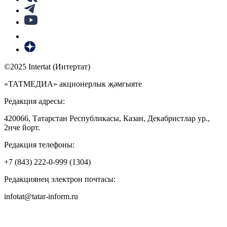
©2025 Intertat (Интертат)
«ТАТМЕДИА» акционерлык җәмгыяте
Редакция адресы:
420066, Татарстан Республикасы, Казан, Декабристлар ур.,
2нче йорт.
Редакция телефоны:
+7 (843) 222-0-999 (1304)
Редакциянең электрон почтасы:
infotat@tatar-inform.ru