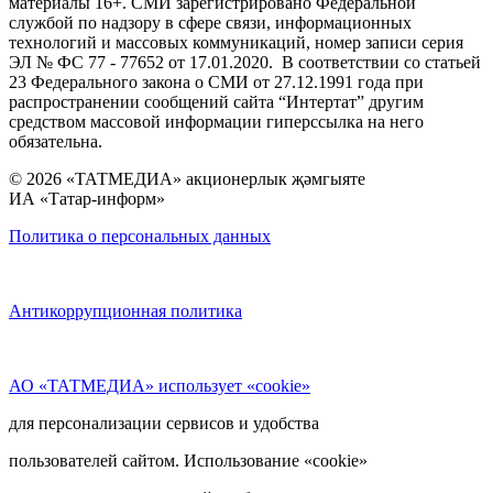
материалы 16+. СМИ зарегистрировано Федеральной
службой по надзору в сфере связи, информационных
технологий и массовых коммуникаций, номер записи серия
ЭЛ № ФС 77 - 77652 от 17.01.2020. В соответствии со статьей
23 Федерального закона о СМИ от 27.12.1991 года при
распространении сообщений сайта “Интертат” другим
средством массовой информации гиперссылка на него
обязательна.
© 2026 «ТАТМЕДИА» акционерлык җәмгыяте
ИА «Татар-информ»
Политика о персональных данных
Антикоррупционная политика
АО «ТАТМЕДИА» использует «cookie»
для персонализации сервисов и удобства
пользователей сайтом. Использование «cookie»