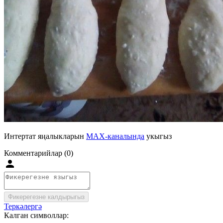
Интертат яңалыкларын
MAX-каналында
укыгыз
Комментарийлар (0)
Фикерегезне калдырыгыз
Теркәлергә
Калган символлар: