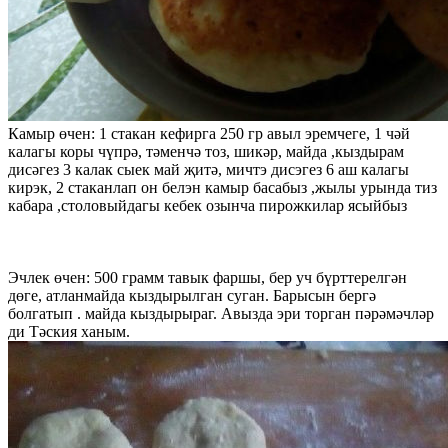
Камыр өчен: 1 стакан кефирга 250 гр авыл эремчеге, 1 чәй
калагы коры чүпрә, тәменчә тоз, шикәр, майда ,кыздырам
дисәгез 3 калак сыек май җитә, мичтэ дисэгез 6 аш калагы
кирэк, 2 стаканлап он белэн камыр басабыз ,жылы урында тиз
кабара ,столовыйдагы кебек озынча пирожкилар ясыйбыз
Эчлек өчен: 500 грамм тавык фаршы, бер уч бүрттерелгән
дөге, атланмайда кыздырылган суган. Барысын бергә
болгатып . майда кыздырыраг. Авызда эри торган пәрәмәчләр
ди Тәския ханым.