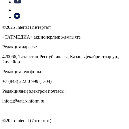
©2025 Intertat (Интертат)
«ТАТМЕДИА» акционерлык җәмгыяте
Редакция адресы:
420066, Татарстан Республикасы, Казан, Декабристлар ур.,
2нче йорт.
Редакция телефоны:
+7 (843) 222-0-999 (1304)
Редакциянең электрон почтасы:
infotat@tatar-inform.ru
©2025 Intertat (Интертат)