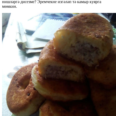
нишләргә дисезме? Эремчекне изгәләп тә камыр куярга
мөмкин.