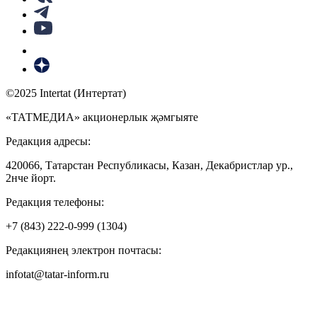
©2025 Intertat (Интертат)
«ТАТМЕДИА» акционерлык җәмгыяте
Редакция адресы:
420066, Татарстан Республикасы, Казан, Декабристлар ур.,
2нче йорт.
Редакция телефоны:
+7 (843) 222-0-999 (1304)
Редакциянең электрон почтасы:
infotat@tatar-inform.ru