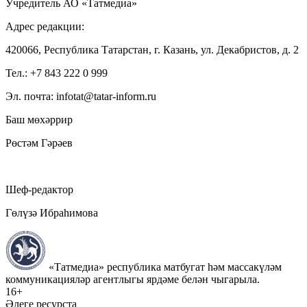
Учредитель АО «Татмедиа»
Адрес редакции:
420066, Республика Татарстан, г. Казань, ул. Декабристов, д. 2
Тел.: +7 843 222 0 999
Эл. почта: infotat@tatar-inform.ru
Баш мөхәррир
Рөстәм Гәрәев
Шеф-редактор
Гөлүзә Ибраһимова
«Татмедиа» республика матбугат һәм массакүләм
коммуникацияләр агентлыгы ярдәме белән чыгарыла.
16+
Әлеге ресурста