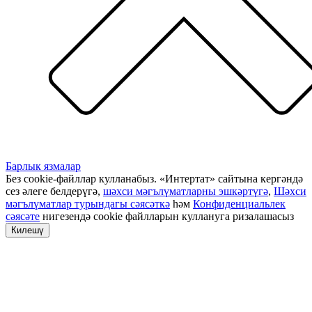
Барлык язмалар
Без cookie-файллар кулланабыз. «Интертат» сайтына кергәндә
сез әлеге белдерүгә,
шәхси мәгълүматларны эшкәртүгә
,
Шәхси
мәгълүматлар турындагы сәясәткә
һәм
Конфиденциальлек
сәясәте
нигезендә cookie файлларын куллануга ризалашасыз
Килешү