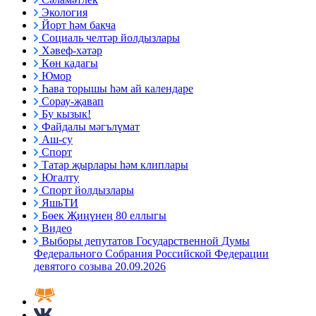
Экология
Йорт һәм бакча
Социаль челтәр йолдызлары
Хәвеф-хәтәр
Көн кадагы
Юмор
Һава торышы һәм ай календаре
Сорау-җавап
Бу кызык!
Файдалы мәгълүмат
Аш-су
Спорт
Татар җырлары һәм клиплары
Югалту
Спорт йолдызлары
ЯшьТИ
Бөек Җиңүнең 80 еллыгы
Видео
Выборы депутатов Государственной Думы
Федерального Собрания Российской Федерации
девятого созыва 20.09.2026