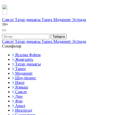
Сәясәт
Татар дөньясы
Тарих
Мәдәният
Эстрада
16+
Табарга
Сәясәт
Татар дөньясы
Тарих
Мәдәният
Эстрада
Сәхифәләр
Ясалма Фәһем
Җәмгыять
Татар дөньясы
Тарих
Мәдәният
Шоу-бизнес
Иҗат
Язмыш
Сәясәт
Дин
Фән
Авыл
Икътисад
Сәламәтлек