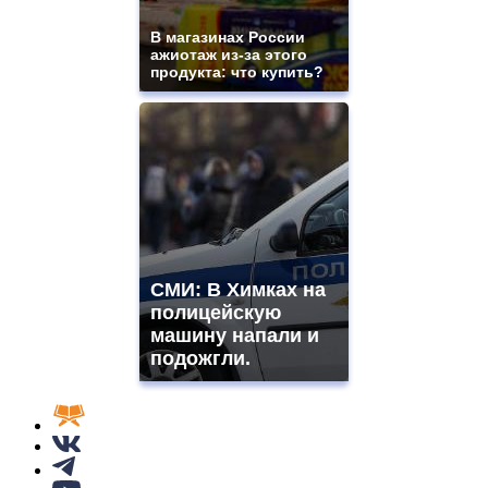
В магазинах России
ажиотаж из-за этого
продукта: что купить?
СМИ: В Химках на
полицейскую
машину напали и
подожгли.