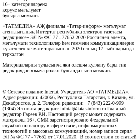
16+ категорияләренә
керүче мәгълүмат
булырга мөмкин.
«ТАТМЕДИА» АҖ филиалы «Татар-информ» мәгълүмат
агентлыгының Интертат республика электрон газетасы
редакциясе» ЭЛ № ФС 77 - 77652 2020 Россиянең элемтә,
мәгълүмати технологияләр һәм гаммәви коммуникацияләрне
күзәтчелек хезмәте тарафыннан 2020 елның 17 гыйнварында
теркәлгән
Материалларны тулысынча яки өлешчә куллану бары тик
редакциядән язмача рөхсәт булганда гына мөмкин.
© Сетевое издание Intertat. Учредитель АО «ТАТМЕДИА».
Адрес редакции: 420066, Республика Татарстан, г. Казань, ул.
Декабристов, д. 2. Телефон редакции: +7 (843) 222-0-999
(1304) Эл.почта редакции: infotat@tatar-inform.ru Главный
редактор Гареев Р.И. Настоящий ресурс может содержать
материалы 16+. СМИ зарегистрировано Федеральной
службой по надзору в сфере связи, информационных
технологий и массовых коммуникаций, номер записи серия
ЭЛ № ФС 77 - 77652 от 17.01.2020. В соответствии со статьей