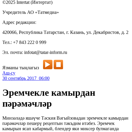
©2025 Intertat (Интертат)
Учредитель АО «Татмедиа»
Адрес редакции:
420066, Республика Татарстан, г. Казань, ул. Декабристов, д. 2
Тел.: +7 843 222 0 999
Эл. почта: infotat@tatar-inform.ru
Язманы тыңлагыз
Аш-су
30 сентябрь 2017 06:00
Эремчекле камырдан
пәрәмәчләр
Минзәләдә яшәүче Тәския Вәгыйзовадан эремчекле камырдан
пәрәмәчләр пешерү рецептын тәкъдим итәбез. Эремчек
камырын ясап кабармый, блендер яки миксер булмаганда