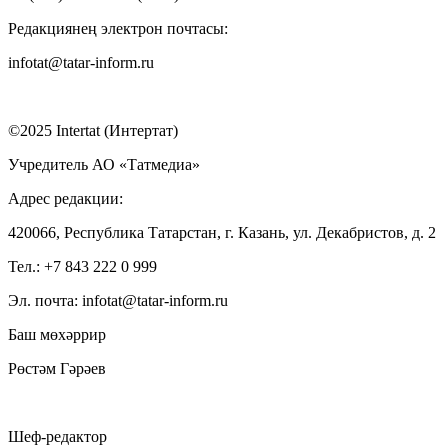
Редакциянең электрон почтасы:
infotat@tatar-inform.ru
©2025 Intertat (Интертат)
Учредитель АО «Татмедиа»
Адрес редакции:
420066, Республика Татарстан, г. Казань, ул. Декабристов, д. 2
Тел.: +7 843 222 0 999
Эл. почта: infotat@tatar-inform.ru
Баш мөхәррир
Рөстәм Гәрәев
Шеф-редактор