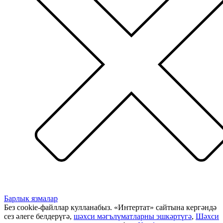
Барлык язмалар
Без cookie-файллар кулланабыз. «Интертат» сайтына кергәндә
сез әлеге белдерүгә,
шәхси мәгълүматларны эшкәртүгә
,
Шәхси