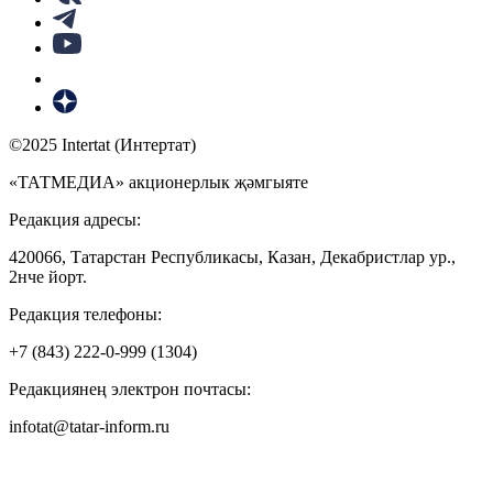
©2025 Intertat (Интертат)
«ТАТМЕДИА» акционерлык җәмгыяте
Редакция адресы:
420066, Татарстан Республикасы, Казан, Декабристлар ур.,
2нче йорт.
Редакция телефоны:
+7 (843) 222-0-999 (1304)
Редакциянең электрон почтасы:
infotat@tatar-inform.ru