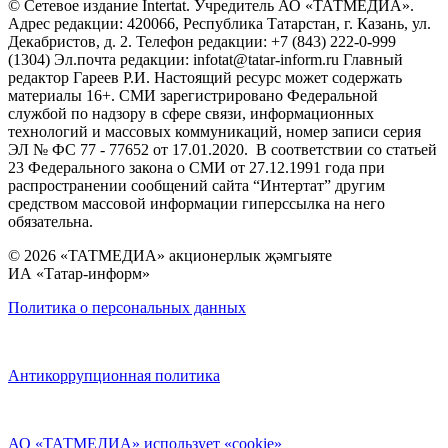
© Сетевое издание Intertat. Учредитель АО «ТАТМЕДИА».
Адрес редакции: 420066, Республика Татарстан, г. Казань, ул.
Декабристов, д. 2. Телефон редакции: +7 (843) 222-0-999
(1304) Эл.почта редакции: infotat@tatar-inform.ru Главный
редактор Гареев Р.И. Настоящий ресурс может содержать
материалы 16+. СМИ зарегистрировано Федеральной
службой по надзору в сфере связи, информационных
технологий и массовых коммуникаций, номер записи серия
ЭЛ № ФС 77 - 77652 от 17.01.2020. В соответствии со статьей
23 Федерального закона о СМИ от 27.12.1991 года при
распространении сообщений сайта “Интертат” другим
средством массовой информации гиперссылка на него
обязательна.
© 2026 «ТАТМЕДИА» акционерлык җәмгыяте
ИА «Татар-информ»
Политика о персональных данных
Антикоррупционная политика
АО «ТАТМЕДИА» использует «cookie»