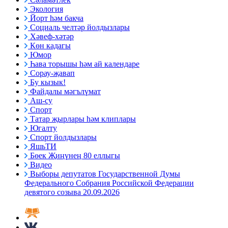
Экология
Йорт һәм бакча
Социаль челтәр йолдызлары
Хәвеф-хәтәр
Көн кадагы
Юмор
Һава торышы һәм ай календаре
Сорау-җавап
Бу кызык!
Файдалы мәгълүмат
Аш-су
Спорт
Татар җырлары һәм клиплары
Югалту
Спорт йолдызлары
ЯшьТИ
Бөек Җиңүнең 80 еллыгы
Видео
Выборы депутатов Государственной Думы
Федерального Собрания Российской Федерации
девятого созыва 20.09.2026