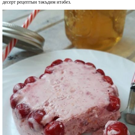
десерт рецептын тәкъдим итәбез.