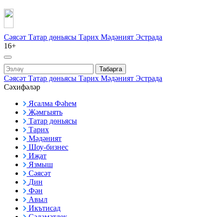
Сәясәт
Татар дөньясы
Тарих
Мәдәният
Эстрада
16+
Табарга
Сәясәт
Татар дөньясы
Тарих
Мәдәният
Эстрада
Сәхифәләр
Ясалма Фәһем
Җәмгыять
Татар дөньясы
Тарих
Мәдәният
Шоу-бизнес
Иҗат
Язмыш
Сәясәт
Дин
Фән
Авыл
Икътисад
Сәламәтлек