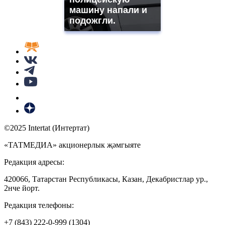
машину напали и
подожгли.
©2025 Intertat (Интертат)
«ТАТМЕДИА» акционерлык җәмгыяте
Редакция адресы:
420066, Татарстан Республикасы, Казан, Декабристлар ур.,
2нче йорт.
Редакция телефоны:
+7 (843) 222-0-999 (1304)