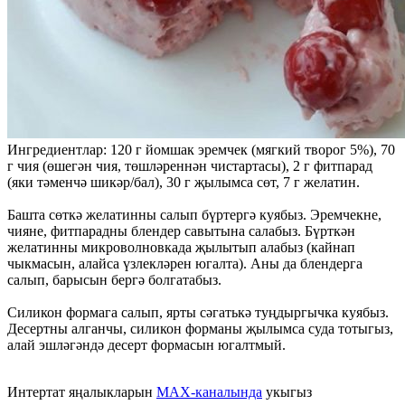
Ингредиентлар: 120 г йомшак эремчек (мягкий творог 5%), 70
г чия (өшегән чия, төшләреннән чистартасы), 2 г фитпарад
(яки тәменчә шикәр/бал), 30 г җылымса сөт, 7 г желатин.
Башта сөткә желатинны салып бүртергә куябыз. Эремчекне,
чияне, фитпарадны блендер савытына салабыз. Бүрткән
желатинны микроволновкада җылытып алабыз (кайнап
чыкмасын, алайса үзлекләрен югалта). Аны да блендерга
салып, барысын бергә болгатабыз.
Силикон формага салып, ярты сәгатькә туңдыргычка куябыз.
Десертны алганчы, силикон форманы җылымса суда тотыгыз,
алай эшләгәндә десерт формасын югалтмый.
Интертат яңалыкларын
MAX-каналында
укыгыз