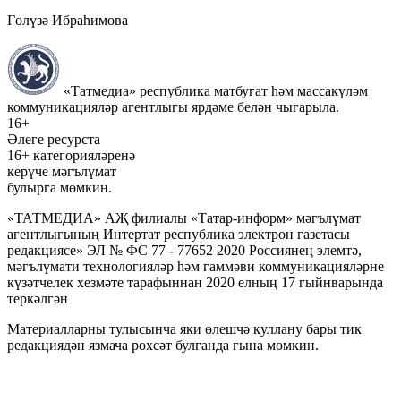
Гөлүзә Ибраһимова
«Татмедиа» республика матбугат һәм массакүләм
коммуникацияләр агентлыгы ярдәме белән чыгарыла.
16+
Әлеге ресурста
16+ категорияләренә
керүче мәгълүмат
булырга мөмкин.
«ТАТМЕДИА» АҖ филиалы «Татар-информ» мәгълүмат
агентлыгының Интертат республика электрон газетасы
редакциясе» ЭЛ № ФС 77 - 77652 2020 Россиянең элемтә,
мәгълүмати технологияләр һәм гаммәви коммуникацияләрне
күзәтчелек хезмәте тарафыннан 2020 елның 17 гыйнварында
теркәлгән
Материалларны тулысынча яки өлешчә куллану бары тик
редакциядән язмача рөхсәт булганда гына мөмкин.