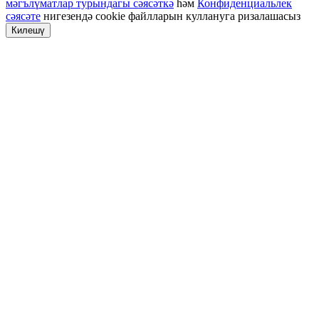
мәгълүматлар турындагы сәясәткә
һәм
Конфиденциальлек
сәясәте
нигезендә cookie файлларын куллануга ризалашасыз
Килешү