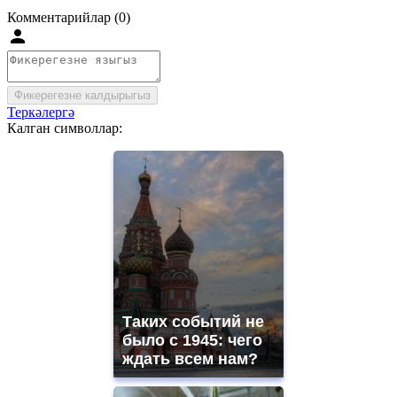
Комментарийлар (0)
Фикерегезне калдырыгыз
Теркәлергә
Калган символлар:
Таких событий не
было с 1945: чего
ждать всем нам?