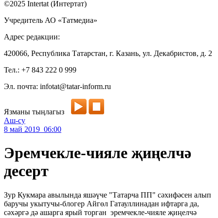
©2025 Intertat (Интертат)
Учредитель АО «Татмедиа»
Адрес редакции:
420066, Республика Татарстан, г. Казань, ул. Декабристов, д. 2
Тел.: +7 843 222 0 999
Эл. почта: infotat@tatar-inform.ru
Язманы тыңлагыз
Аш-су
8 май 2019 06:00
Эремчекле-чияле җиңелчә
десерт
Зур Кукмара авылында яшәүче "Татарча ПП" сәхифәсен алып
баручы укытучы-блогер Айгөл Гатауллинадан ифтарга да,
сәхәргә дә ашарга ярый торган эремчекле-чияле җиңелчә