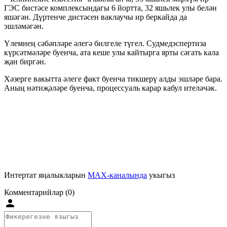
ГЭС бистәсе комплексындагы 6 йортта, 32 яшьлек улы белән
яшәгән. Дүртенче дистәсен ваклаучы ир беркайда да
эшләмәгән.
Үлемнең сәбәпләре әлегә билгеле түгел. Судмедэспертиза
күрсәтмәләре буенча, ата кеше улы кайтырга ярты сәгать кала
җан биргән.
Хәзерге вакытта әлеге факт буенча тикшерү алды эшләре бара.
Аның нәтиҗәләре буенча, процессуаль карар кабул ителәчәк.
Интертат яңалыкларын
MAX-каналында
укыгыз
Комментарийлар (0)