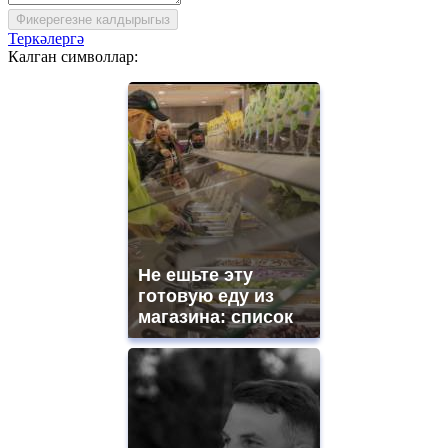
Фикерегезне калдырыгыз
Теркәлергә
Калган символлар:
Не ешьте эту
готовую еду из
магазина: список