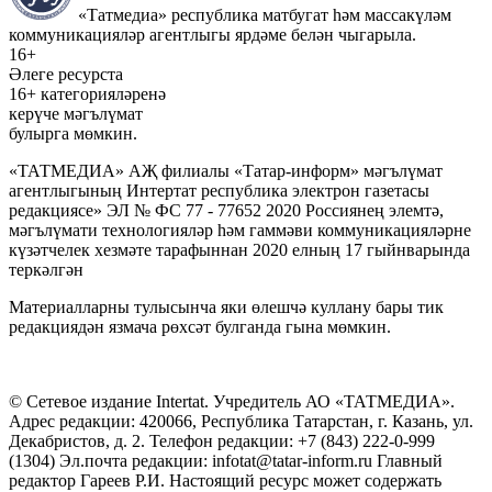
«Татмедиа» республика матбугат һәм массакүләм
коммуникацияләр агентлыгы ярдәме белән чыгарыла.
16+
Әлеге ресурста
16+ категорияләренә
керүче мәгълүмат
булырга мөмкин.
«ТАТМЕДИА» АҖ филиалы «Татар-информ» мәгълүмат
агентлыгының Интертат республика электрон газетасы
редакциясе» ЭЛ № ФС 77 - 77652 2020 Россиянең элемтә,
мәгълүмати технологияләр һәм гаммәви коммуникацияләрне
күзәтчелек хезмәте тарафыннан 2020 елның 17 гыйнварында
теркәлгән
Материалларны тулысынча яки өлешчә куллану бары тик
редакциядән язмача рөхсәт булганда гына мөмкин.
© Сетевое издание Intertat. Учредитель АО «ТАТМЕДИА».
Адрес редакции: 420066, Республика Татарстан, г. Казань, ул.
Декабристов, д. 2. Телефон редакции: +7 (843) 222-0-999
(1304) Эл.почта редакции: infotat@tatar-inform.ru Главный
редактор Гареев Р.И. Настоящий ресурс может содержать