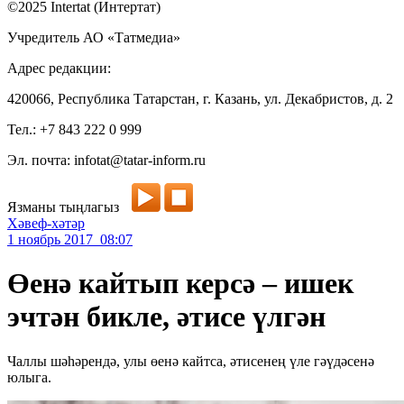
©2025 Intertat (Интертат)
Учредитель АО «Татмедиа»
Адрес редакции:
420066, Республика Татарстан, г. Казань, ул. Декабристов, д. 2
Тел.: +7 843 222 0 999
Эл. почта: infotat@tatar-inform.ru
Язманы тыңлагыз
Хәвеф-хәтәр
1 ноябрь 2017 08:07
Өенә кайтып керсә – ишек
эчтән бикле, әтисе үлгән
Чаллы шәһәрендә, улы өенә кайтса, әтисенең үле гәүдәсенә
юлыга.