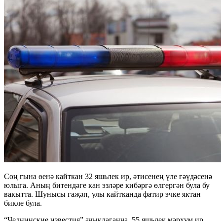
Соң гына өенә кайткан 32 яшьлек ир, әтисенең үле гәүдәсенә
юлыга. Аның битендәге кан эзләре кибәргә өлгергән була бу
вакытта. Шунысы гаҗәп, улы кайтканда фатир эчке яктан
бикле була.
“Челнинские известия” ачыклаганча, 55 яшьлек мәрхүм ир