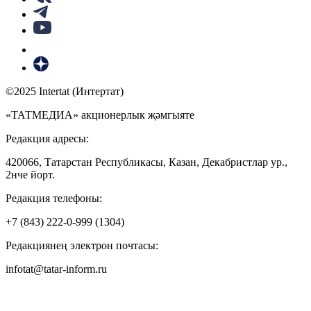
©2025 Intertat (Интертат)
«ТАТМЕДИА» акционерлык җәмгыяте
Редакция адресы:
420066, Татарстан Республикасы, Казан, Декабристлар ур.,
2нче йорт.
Редакция телефоны:
+7 (843) 222-0-999 (1304)
Редакциянең электрон почтасы:
infotat@tatar-inform.ru