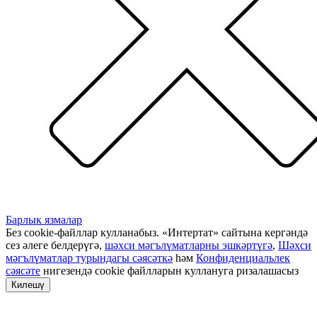
Барлык язмалар
Без cookie-файллар кулланабыз. «Интертат» сайтына кергәндә
сез әлеге белдерүгә,
шәхси мәгълүматларны эшкәртүгә
,
Шәхси
мәгълүматлар турындагы сәясәткә
һәм
Конфиденциальлек
сәясәте
нигезендә cookie файлларын куллануга ризалашасыз
Килешү