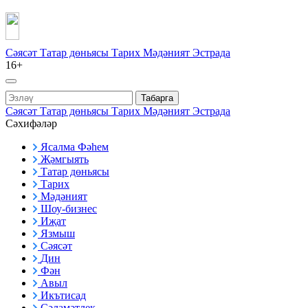
Сәясәт
Татар дөньясы
Тарих
Мәдәният
Эстрада
16+
Табарга
Сәясәт
Татар дөньясы
Тарих
Мәдәният
Эстрада
Сәхифәләр
Ясалма Фәһем
Җәмгыять
Татар дөньясы
Тарих
Мәдәният
Шоу-бизнес
Иҗат
Язмыш
Сәясәт
Дин
Фән
Авыл
Икътисад
Сәламәтлек