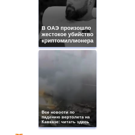
В ОАЭ произошло
жестокое убийство
криптомиллионера
Все новости по
падению вертолета на
Кавказе: читать здесь