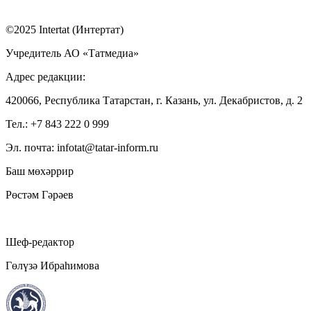
©2025 Intertat (Интертат)
Учредитель АО «Татмедиа»
Адрес редакции:
420066, Республика Татарстан, г. Казань, ул. Декабристов, д. 2
Тел.: +7 843 222 0 999
Эл. почта: infotat@tatar-inform.ru
Баш мөхәррир
Рөстәм Гәрәев
Шеф-редактор
Гөлүзә Ибраһимова