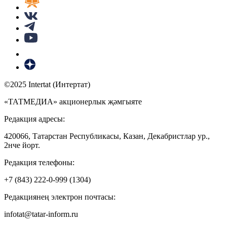
©2025 Intertat (Интертат)
«ТАТМЕДИА» акционерлык җәмгыяте
Редакция адресы:
420066, Татарстан Республикасы, Казан, Декабристлар ур.,
2нче йорт.
Редакция телефоны:
+7 (843) 222-0-999 (1304)
Редакциянең электрон почтасы:
infotat@tatar-inform.ru