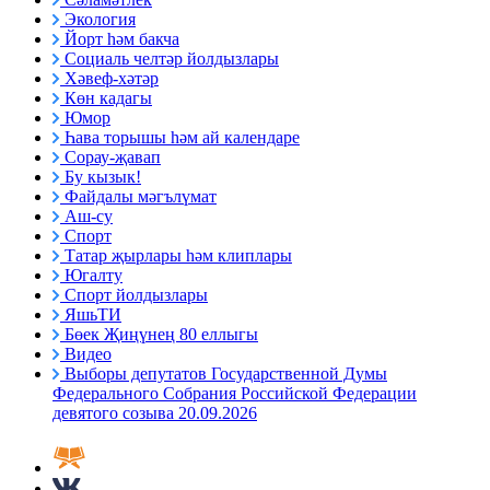
Экология
Йорт һәм бакча
Социаль челтәр йолдызлары
Хәвеф-хәтәр
Көн кадагы
Юмор
Һава торышы һәм ай календаре
Сорау-җавап
Бу кызык!
Файдалы мәгълүмат
Аш-су
Спорт
Татар җырлары һәм клиплары
Югалту
Спорт йолдызлары
ЯшьТИ
Бөек Җиңүнең 80 еллыгы
Видео
Выборы депутатов Государственной Думы
Федерального Собрания Российской Федерации
девятого созыва 20.09.2026