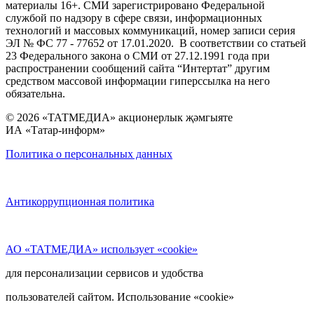
материалы 16+. СМИ зарегистрировано Федеральной
службой по надзору в сфере связи, информационных
технологий и массовых коммуникаций, номер записи серия
ЭЛ № ФС 77 - 77652 от 17.01.2020. В соответствии со статьей
23 Федерального закона о СМИ от 27.12.1991 года при
распространении сообщений сайта “Интертат” другим
средством массовой информации гиперссылка на него
обязательна.
© 2026 «ТАТМЕДИА» акционерлык җәмгыяте
ИА «Татар-информ»
Политика о персональных данных
Антикоррупционная политика
АО «ТАТМЕДИА» использует «cookie»
для персонализации сервисов и удобства
пользователей сайтом. Использование «cookie»