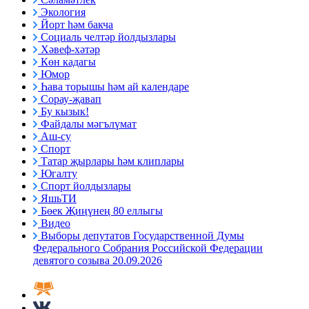
Экология
Йорт һәм бакча
Социаль челтәр йолдызлары
Хәвеф-хәтәр
Көн кадагы
Юмор
Һава торышы һәм ай календаре
Сорау-җавап
Бу кызык!
Файдалы мәгълүмат
Аш-су
Спорт
Татар җырлары һәм клиплары
Югалту
Спорт йолдызлары
ЯшьТИ
Бөек Җиңүнең 80 еллыгы
Видео
Выборы депутатов Государственной Думы
Федерального Собрания Российской Федерации
девятого созыва 20.09.2026