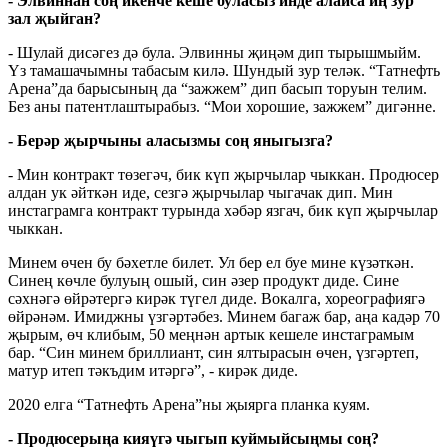
- Элвиннан соң икенче кеше буласыз инде алайса иң зур
зал җыйган?
- Шулай дисәгез дә була. Элвинны җиңәм дип тырышмыйм.
Үз тамашачымны табасым килә. Шундый зур теләк. “Татнефть
Арена”да барысының да “зажжем” дип басып торуын телим.
Без аны патентлаштырабыз. “Мои хорошие, зажжем” дигәнне.
- Берәр җырчыны аласызмы соң яныгызга?
- Мин контракт төзегәч, бик күп җырчылар чыккан. Продюсер
алдан ук әйткән иде, сезгә җырчылар чыгачак дип. Мин
инстаграмга контракт турында хәбәр язгач, бик күп җырчылар
чыккан.
Минем өчен бу бәхетле билет. Ул бер ел буе мине күзәткән.
Синең көчле булуың ошый, син әзер продукт диде. Сине
сәхнәгә өйрәтергә кирәк түгел диде. Вокалга, хореографиягә
өйрәнәм. Имиджны үзгәртәбез. Минем багаж бар, аңа кадәр 70
җырым, өч клибым, 50 меңнән артык кешеле инстаграмым
бар. “Син минем бриллиант, син ялтырасын өчен, үзгәртеп,
матур итеп тәкъдим итәргә”, - кирәк диде.
2020 елга “Татнефть Арена”ны җыярга планка куям.
- Продюсерыңа кияүгә чыгып куймыйсыңмы соң?