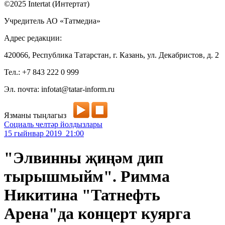
©2025 Intertat (Интертат)
Учредитель АО «Татмедиа»
Адрес редакции:
420066, Республика Татарстан, г. Казань, ул. Декабристов, д. 2
Тел.: +7 843 222 0 999
Эл. почта: infotat@tatar-inform.ru
Язманы тыңлагыз
Социаль челтәр йолдызлары
15 гыйнвар 2019 21:00
"Элвинны җиңәм дип
тырышмыйм". Римма
Никитина "Татнефть
Арена"да концерт куярга