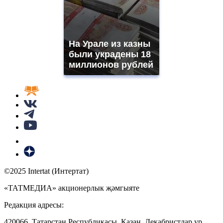
На Урале из казны
были украдены 18
миллионов рублей
©2025 Intertat (Интертат)
«ТАТМЕДИА» акционерлык җәмгыяте
Редакция адресы:
420066, Татарстан Республикасы, Казан, Декабристлар ур.,