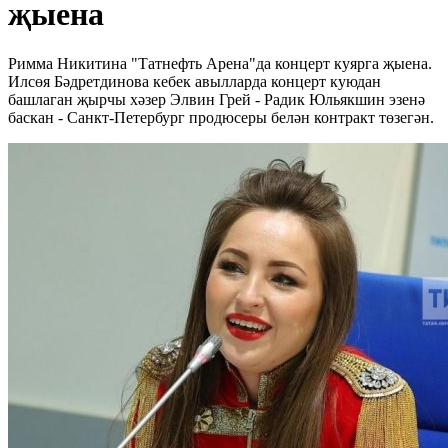
җыена
Римма Никитина "Татнефть Арена"да концерт куярга җыена.
Илсөя Бәдретдинова кебек авылларда концерт куюдан
башлаган җырчы хәзер Элвин Грей - Радик Юльякшин эзенә
баскан - Санкт-Петербург продюсеры белән контракт төзегән.