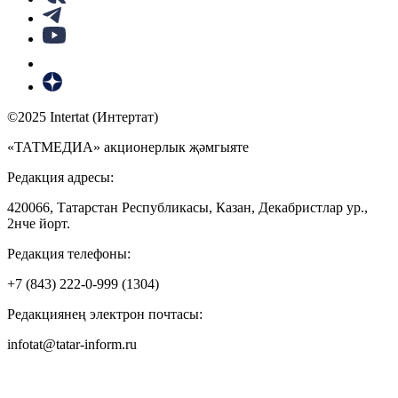
©2025 Intertat (Интертат)
«ТАТМЕДИА» акционерлык җәмгыяте
Редакция адресы:
420066, Татарстан Республикасы, Казан, Декабристлар ур.,
2нче йорт.
Редакция телефоны:
+7 (843) 222-0-999 (1304)
Редакциянең электрон почтасы:
infotat@tatar-inform.ru