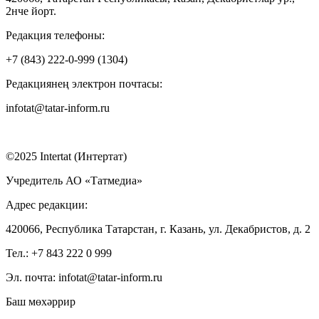
2нче йорт.
Редакция телефоны:
+7 (843) 222-0-999 (1304)
Редакциянең электрон почтасы:
infotat@tatar-inform.ru
©2025 Intertat (Интертат)
Учредитель АО «Татмедиа»
Адрес редакции:
420066, Республика Татарстан, г. Казань, ул. Декабристов, д. 2
Тел.: +7 843 222 0 999
Эл. почта: infotat@tatar-inform.ru
Баш мөхәррир