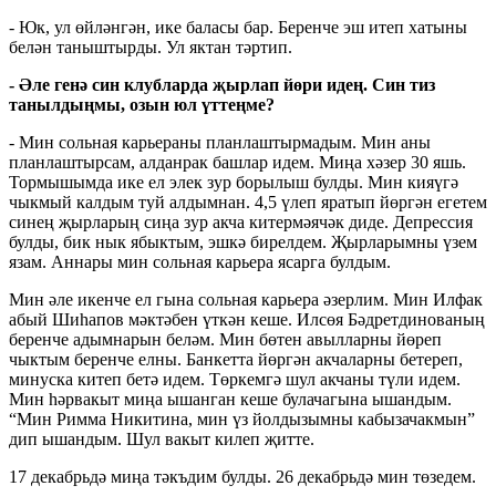
- Юк, ул өйләнгән, ике баласы бар. Беренче эш итеп хатыны
белән таныштырды. Ул яктан тәртип.
- Әле генә син клубларда җырлап йөри идең. Син тиз
танылдыңмы, озын юл үттеңме?
- Мин сольная карьераны планлаштырмадым. Мин аны
планлаштырсам, алданрак башлар идем. Миңа хәзер 30 яшь.
Тормышымда ике ел элек зур борылыш булды. Мин кияүгә
чыкмый калдым туй алдымнан. 4,5 үлеп яратып йөргән егетем
синең җырларың сиңа зур акча китермәячәк диде. Депрессия
булды, бик нык ябыктым, эшкә бирелдем. Җырларымны үзем
язам. Аннары мин сольная карьера ясарга булдым.
Мин әле икенче ел гына сольная карьера әзерлим. Мин Илфак
абый Шиһапов мәктәбен үткән кеше. Илсөя Бәдретдинованың
беренче адымнарын беләм. Мин бөтен авылларны йөреп
чыктым беренче елны. Банкетта йөргән акчаларны бетереп,
минуска китеп бетә идем. Төркемгә шул акчаны түли идем.
Мин һәрвакыт миңа ышанган кеше булачагына ышандым.
“Мин Римма Никитина, мин үз йолдызымны кабызачакмын”
дип ышандым. Шул вакыт килеп җитте.
17 декабрьдә миңа тәкъдим булды. 26 декабрьдә мин төзедем.