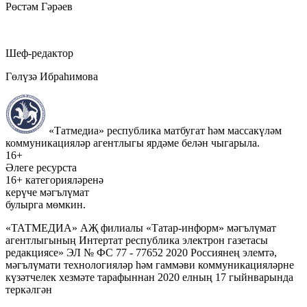
Рөстәм Гәрәев
Шеф-редактор
Гөлүзә Ибраһимова
«Татмедиа» республика матбугат һәм массакүләм
коммуникацияләр агентлыгы ярдәме белән чыгарыла.
16+
Әлеге ресурста
16+ категорияләренә
керүче мәгълүмат
булырга мөмкин.
«ТАТМЕДИА» АҖ филиалы «Татар-информ» мәгълүмат
агентлыгының Интертат республика электрон газетасы
редакциясе» ЭЛ № ФС 77 - 77652 2020 Россиянең элемтә,
мәгълүмати технологияләр һәм гаммәви коммуникацияләрне
күзәтчелек хезмәте тарафыннан 2020 елның 17 гыйнварында
теркәлгән