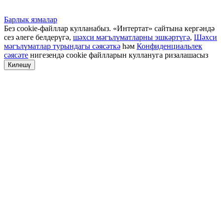
Барлык язмалар
Без cookie-файллар кулланабыз. «Интертат» сайтына кергәндә
сез әлеге белдерүгә,
шәхси мәгълүматларны эшкәртүгә
,
Шәхси
мәгълүматлар турындагы сәясәткә
һәм
Конфиденциальлек
сәясәте
нигезендә cookie файлларын куллануга ризалашасыз
Килешү