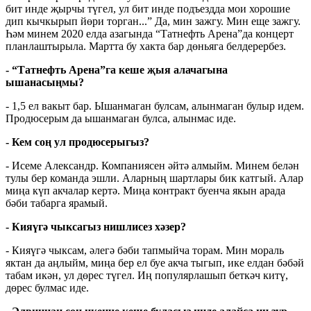
бит инде җырчы түгел, ул бит инде подъездда мои хорошие
дип кычкырып йөри торган...” Да, мин зажгу. Мин еще зажгу.
Һәм минем 2020 елда азагында “Татнефть Арена”да концерт
планлаштырыла. Мартта бу хакта бар дөньяга белдерербез.
- “Татнефть Арена”га кеше җыя алачагына
ышанасыңмы?
- 1,5 ел вакыт бар. Ышанмаган булсам, алынмаган булыр идем.
Продюсерым да ышанмаган булса, алынмас иде.
- Кем соң ул продюсерыгыз?
- Исеме Александр. Компаниясен әйтә алмыйм. Минем белән
тулы бер команда эшли. Аларның шартлары бик катгый. Алар
миңа күп акчалар кертә. Миңа контракт буенча якын арада
бәби табарга ярамый.
- Кияүгә чыксагыз нишлисез хәзер?
- Кияүгә чыксам, әлегә бәби тапмыйча торам. Мин мораль
яктан да аңлыйм, миңа бер ел буе акча тыгып, ике елдан бәбәй
табам икән, ул дөрес түгел. Иң популярлашып беткәч китү,
дөрес булмас иде.