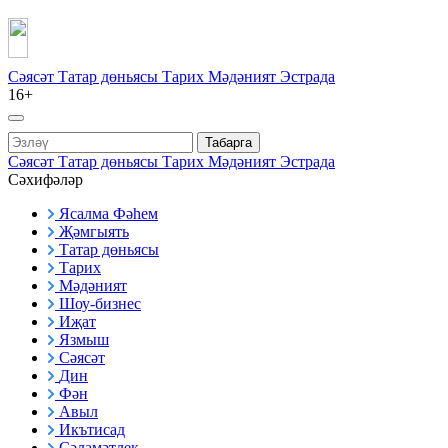
Сәясәт
Татар дөньясы
Тарих
Мәдәният
Эстрада
16+
Табарга
Сәясәт
Татар дөньясы
Тарих
Мәдәният
Эстрада
Сәхифәләр
Ясалма Фәһем
Җәмгыять
Татар дөньясы
Тарих
Мәдәният
Шоу-бизнес
Иҗат
Язмыш
Сәясәт
Дин
Фән
Авыл
Икътисад
Сәламәтлек