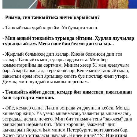
- Римма, син тәнкыйтькә ничек карыйсың?
- Тәнкыйтькә уңай карыйм. Ул булырга тиеш.
- Мин андый тәнкыйть турында әйтмим. Хурлап язучылар
турында әйтәм. Менә сине бии белми дип язалар...
- Җырлый белмисең дип язалар. Киенә белмисең дип гел
язалар. Тәнкыйть миңа үсәргә ярдәм итә. Мин бер
комментарийны да сөртмим. Минем хәзер 51 мең язылучым
бар. Алар барысы да тере кешеләр. Кеше мине тәнкыйтьләп,
вакытын әрәм итеп яртышар сәгать буе постлар язып утыра.
Димәк, мин шундый кызыклы персонаж.
- Тәнкыйть әйбәт дисең, кемдер бит кимсенеп, иҗатыннан
баш тартырга мөмкин.
- Әйе, кемдер сына. Ләкин эстрада ул джунгли кебек. Монда
көчлеләр җиңә. Үз-үзеңә ышанмасаң, талантыңа ышанмасаң,
эстрадада делать нечего. Мин бит тикмәгә генә “зажжем” дип
кычкырып йөрмим бит. “Мои хорошие, зажжем!” дип
кычкырып йөрдем һәм минем Петербургта контрактым бар.
Хәзер татар эстрадасы шаулый. Ничек инде? “Ул Никитина