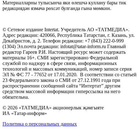
Материалларны тулысынча яки өлешчә куллану бары тик
редакциядән язмача рөхсәт булганда гына мөмкин.
© Сетевое издание Intertat. Учредитель АО «ТАТМЕДИА».
Адрес редакции: 420066, Республика Татарстан, г. Казань, ул.
Декабристов, д. 2. Телефон редакции: +7 (843) 222-0-999
(1304) Эл.почта редакции: infotat@tatar-inform.ru Главный
редактор Гареев Р.И. Настоящий ресурс может содержать
материалы 16+. СМИ зарегистрировано Федеральной
службой по надзору в сфере связи, информационных
технологий и массовых коммуникаций, номер записи серия
ЭЛ № ФС 77 - 77652 от 17.01.2020. В соответствии со статьей
23 Федерального закона о СМИ от 27.12.1991 года при
распространении сообщений сайта “Интертат” другим
средством массовой информации гиперссылка на него
обязательна.
© 2026 «ТАТМЕДИА» акционерлык җәмгыяте
ИА «Татар-информ»
Политика о персональных данных