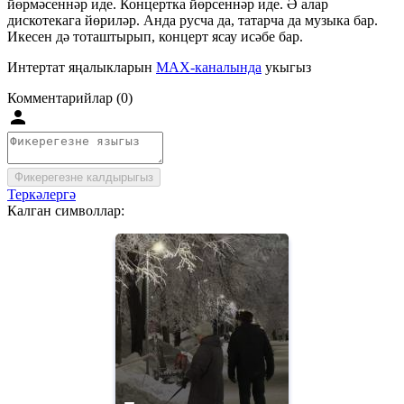
йөрмәсеннәр иде. Концертка йөрсеннәр иде. Ә алар
дискотекага йөриләр. Анда русча да, татарча да музыка бар.
Икесен дә тоташтырып, концерт ясау исәбе бар.
Интертат яңалыкларын
MAX-каналында
укыгыз
Комментарийлар (0)
Фикерегезне калдырыгыз
Теркәлергә
Калган символлар: