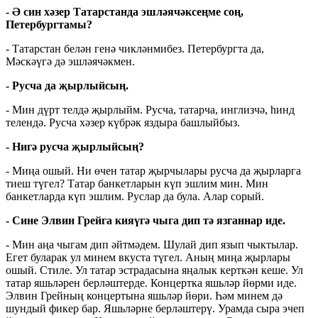
- Ә син хәзер Татарстанда эшләячәксеңме соң,
Петербургтамы?
- Татарстан белән генә чикләнмибез. Петербургта да,
Мәскәүгә дә эшләячәкмен.
- Русча да җырлыйсың.
- Мин дүрт телдә җырлыйм. Русча, татарча, инглизчә, һинд
телендә. Русча хәзер күбрәк яздыра башлыйбыз.
- Нигә русча җырлыйсың?
- Миңа ошый. Ни өчен татар җырчылары русча да җырларга
тиеш түгел? Татар банкетларын күп эшлим мин. Мин
банкетларда күп эшлим. Руслар да була. Алар сорый.
- Сине Элвин Грейга кияүгә чыга дип тә язганнар иде.
- Мин аңа чыгам дип әйтмәдем. Шулай дип язып чыктылар.
Егет буларак ул минем вкуста түгел. Аның миңа җырлары
ошый. Стиле. Ул татар эстрадасына яңалык керткән кеше. Ул
татар яшьләрен берләштерде. Концертка яшьләр йөрми иде.
Элвин Грейның концертына яшьләр йөри. Һәм минем дә
шундый фикер бар. Яшьләрне берләштерү. Урамда сыра эчеп