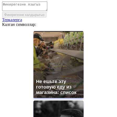
Фикерегезне калдырыгыз
Теркәлергә
Калган символлар:
Не ешьте эту
готовую еду из
магазина: список