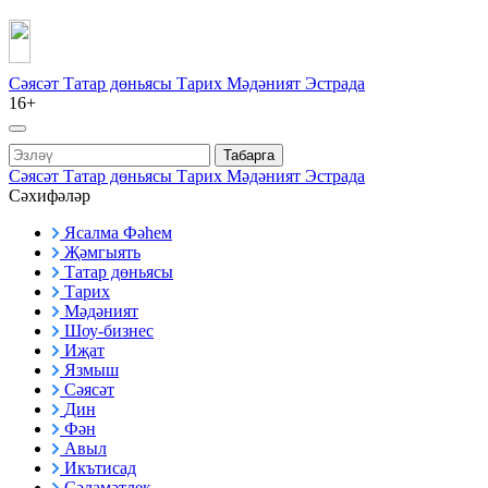
Сәясәт
Татар дөньясы
Тарих
Мәдәният
Эстрада
16+
Табарга
Сәясәт
Татар дөньясы
Тарих
Мәдәният
Эстрада
Сәхифәләр
Ясалма Фәһем
Җәмгыять
Татар дөньясы
Тарих
Мәдәният
Шоу-бизнес
Иҗат
Язмыш
Сәясәт
Дин
Фән
Авыл
Икътисад
Сәламәтлек