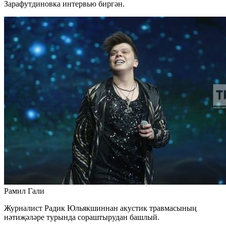
Зарафутдиновка интервью биргән.
Рамил Гали
Журналист Радик Юльякшиннан акустик травмасының
нәтиҗәләре турында сораштырудан башлый.