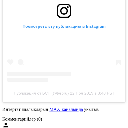
Посмотреть эту публикацию в Instagram
Публикация от БСТ (@tvrbru)
22 Ноя 2019 в 3:48 PST
Интертат яңалыкларын
MAX-каналында
укыгыз
Комментарийлар (0)