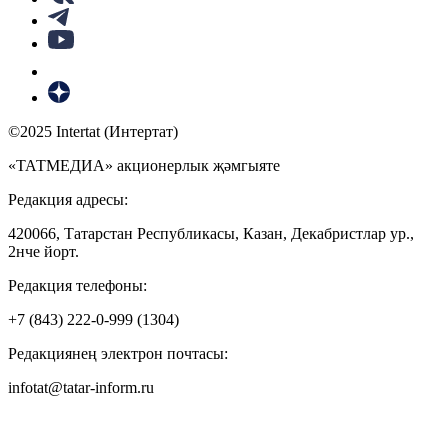
©2025 Intertat (Интертат)
«ТАТМЕДИА» акционерлык җәмгыяте
Редакция адресы:
420066, Татарстан Республикасы, Казан, Декабристлар ур.,
2нче йорт.
Редакция телефоны:
+7 (843) 222-0-999 (1304)
Редакциянең электрон почтасы:
infotat@tatar-inform.ru