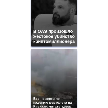
В ОАЭ произошло
жестокое убийство
криптомиллионера
Все новости по
падению вертолета на
Кавказе: читать здесь