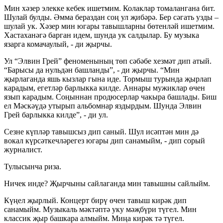
Мин хәзер элекке кебек ишетмим. Колаклар томалангана бит.
Шулай булды. Әмма бераздан соң ул җибәрә. Бер сәгать узды –
шулай ук. Хәзер мин югары тавышларны бөтенләй ишетмим.
Хастаханәгә барган идем, шунда ук салдылар. Бу музыка
язарга комачаулый, - ди җырчы.
Ул “Элвин Грей” феноменының төп сәбәбе хезмәт дип атый.
“Барысы да нульдән башланды”, - ди җырчы. “Мин
җырлаганда яшь кызлар гына иде. Тормыш турында җырлап
карадым, егетләр барлыкка килде. Аннары мужиклар өчен
язып карадым. Соңыннан продюсерлар чакыра башлады. Биш
ел Мәскәүдә утырып альбомнар яздырдым. Шунда Элвин
Грей барлыкка килде”, - ди ул.
Сезне күпләр тавышсыз дип саный. Шул исәптән мин дә
вокал күрсәткечләрегез югары дип санамыйм, - дип сорый
журналист.
Тулысынча риза.
Ничек инде? Җырчыны сайлаганда мин тавышны сайлыйм.
Күңел җырлый. Концерт бирү өчен тавыш кирәк дип
санамыйм. Музыкаль мәктәптә уку мәҗбүри түгел. Мин
классик җыр башкара алмыйм. Миңа кирәк тә түгел.