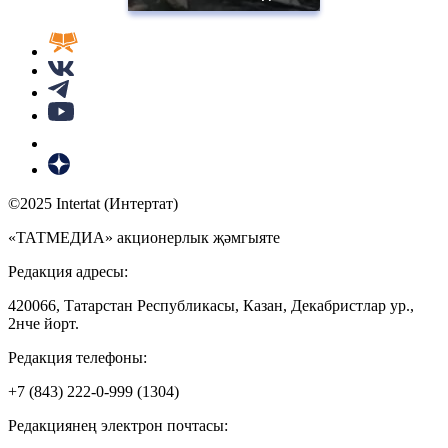
©2025 Intertat (Интертат)
«ТАТМЕДИА» акционерлык җәмгыяте
Редакция адресы:
420066, Татарстан Республикасы, Казан, Декабристлар ур.,
2нче йорт.
Редакция телефоны:
+7 (843) 222-0-999 (1304)
Редакциянең электрон почтасы: