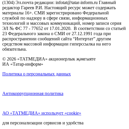
(1304) Эл.почта редакции: infotat@tatar-inform.ru Главный
редактор Гареев Р.И. Настоящий ресурс может содержать
материалы 16+. СМИ зарегистрировано Федеральной
службой по надзору в сфере связи, информационных
технологий и массовых коммуникаций, номер записи серия
ЭЛ № ФС 77 - 77652 от 17.01.2020. В соответствии со статьей
23 Федерального закона о СМИ от 27.12.1991 года при
распространении сообщений сайта “Интертат” другим
средством массовой информации гиперссылка на него
обязательна.
© 2026 «ТАТМЕДИА» акционерлык җәмгыяте
ИА «Татар-информ»
Политика о персональных данных
Антикоррупционная политика
АО «ТАТМЕДИА» использует «cookie»
для персонализации сервисов и удобства