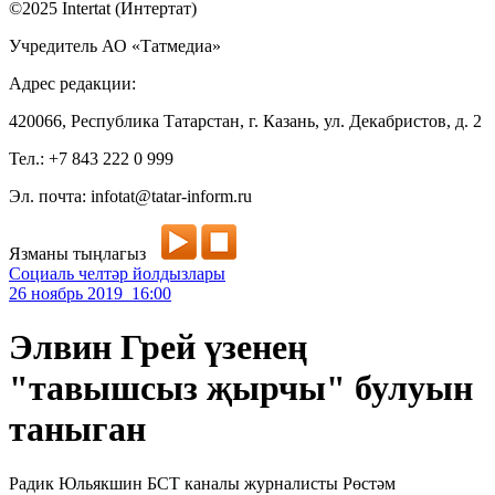
©2025 Intertat (Интертат)
Учредитель АО «Татмедиа»
Адрес редакции:
420066, Республика Татарстан, г. Казань, ул. Декабристов, д. 2
Тел.: +7 843 222 0 999
Эл. почта: infotat@tatar-inform.ru
Язманы тыңлагыз
Социаль челтәр йолдызлары
26 ноябрь 2019 16:00
Элвин Грей үзенең
"тавышсыз җырчы" булуын
таныган
Радик Юльякшин БСТ каналы журналисты Рөстәм