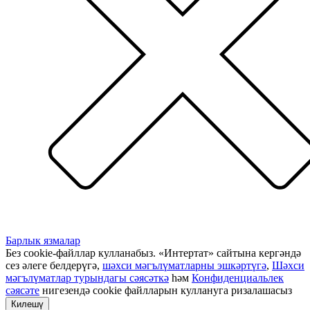
Барлык язмалар
Без cookie-файллар кулланабыз. «Интертат» сайтына кергәндә
сез әлеге белдерүгә,
шәхси мәгълүматларны эшкәртүгә
,
Шәхси
мәгълүматлар турындагы сәясәткә
һәм
Конфиденциальлек
сәясәте
нигезендә cookie файлларын куллануга ризалашасыз
Килешү