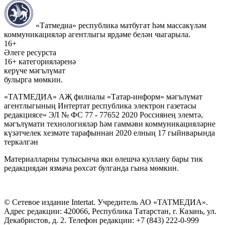
«Татмедиа» республика матбугат һәм массакүләм
коммуникацияләр агентлыгы ярдәме белән чыгарыла.
16+
Әлеге ресурста
16+ категорияләренә
керүче мәгълүмат
булырга мөмкин.
«ТАТМЕДИА» АҖ филиалы «Татар-информ» мәгълүмат
агентлыгының Интертат республика электрон газетасы
редакциясе» ЭЛ № ФС 77 - 77652 2020 Россиянең элемтә,
мәгълүмати технологияләр һәм гаммәви коммуникацияләрне
күзәтчелек хезмәте тарафыннан 2020 елның 17 гыйнварында
теркәлгән
Материалларны тулысынча яки өлешчә куллану бары тик
редакциядән язмача рөхсәт булганда гына мөмкин.
© Сетевое издание Intertat. Учредитель АО «ТАТМЕДИА».
Адрес редакции: 420066, Республика Татарстан, г. Казань, ул.
Декабристов, д. 2. Телефон редакции: +7 (843) 222-0-999