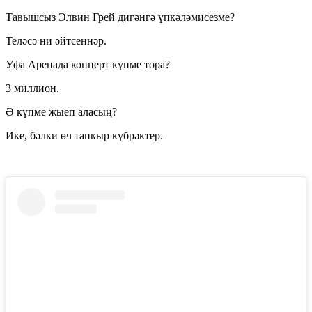
Тавышсыз Элвин Грей дигәнгә үпкәләмисезме?
Теләсә ни әйтсеннәр.
Уфа Аренада концерт күпме тора?
3 миллион.
Ә күпме җыеп аласың?
Ике, бәлки өч тапкыр күбрәктер.