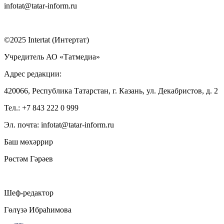
infotat@tatar-inform.ru
©2025 Intertat (Интертат)
Учредитель АО «Татмедиа»
Адрес редакции:
420066, Республика Татарстан, г. Казань, ул. Декабристов, д. 2
Тел.: +7 843 222 0 999
Эл. почта: infotat@tatar-inform.ru
Баш мөхәррир
Рөстәм Гәрәев
Шеф-редактор
Гөлүзә Ибраһимова