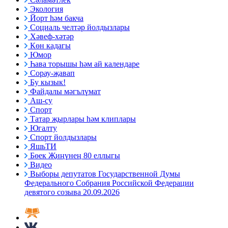
Экология
Йорт һәм бакча
Социаль челтәр йолдызлары
Хәвеф-хәтәр
Көн кадагы
Юмор
Һава торышы һәм ай календаре
Сорау-җавап
Бу кызык!
Файдалы мәгълүмат
Аш-су
Спорт
Татар җырлары һәм клиплары
Югалту
Спорт йолдызлары
ЯшьТИ
Бөек Җиңүнең 80 еллыгы
Видео
Выборы депутатов Государственной Думы
Федерального Собрания Российской Федерации
девятого созыва 20.09.2026