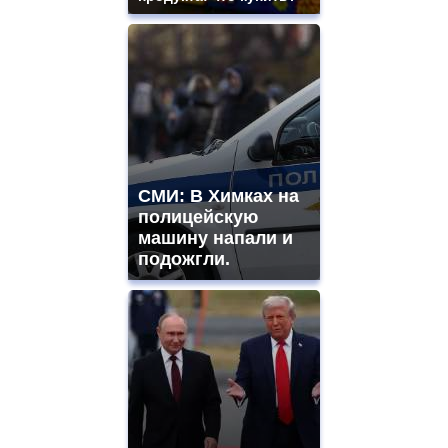
СМИ: В Химках на
полицейскую
машину напали и
подожгли.