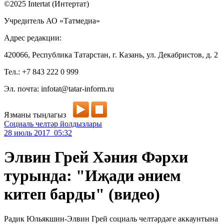
©2025 Intertat (Интертат)
Учредитель АО «Татмедиа»
Адрес редакции:
420066, Республика Татарстан, г. Казань, ул. Декабристов, д. 2
Тел.: +7 843 222 0 999
Эл. почта: infotat@tatar-inform.ru
Язманы тыңлагыз
Социаль челтәр йолдызлары
28 июль 2017 05:32
Элвин Грей Хәния Фәрхи
турында: "Иҗади әнием
китеп барды" (видео)
Радик Юльякшин-Элвин Грей социаль челтәрдәге аккаунтына