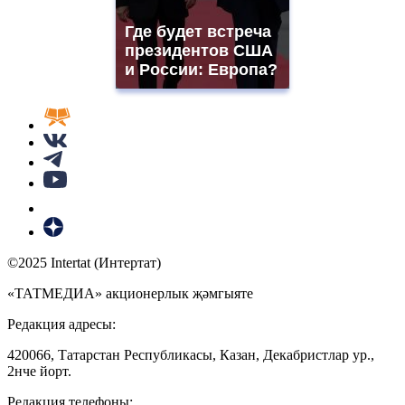
Где будет встреча
президентов США
и России: Европа?
©2025 Intertat (Интертат)
«ТАТМЕДИА» акционерлык җәмгыяте
Редакция адресы:
420066, Татарстан Республикасы, Казан, Декабристлар ур.,
2нче йорт.
Редакция телефоны: