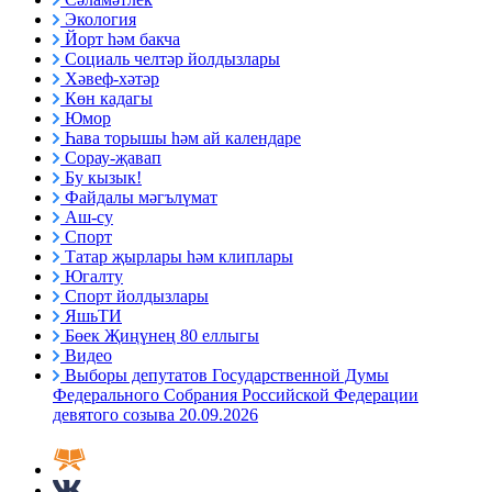
Экология
Йорт һәм бакча
Социаль челтәр йолдызлары
Хәвеф-хәтәр
Көн кадагы
Юмор
Һава торышы һәм ай календаре
Сорау-җавап
Бу кызык!
Файдалы мәгълүмат
Аш-су
Спорт
Татар җырлары һәм клиплары
Югалту
Спорт йолдызлары
ЯшьТИ
Бөек Җиңүнең 80 еллыгы
Видео
Выборы депутатов Государственной Думы
Федерального Собрания Российской Федерации
девятого созыва 20.09.2026