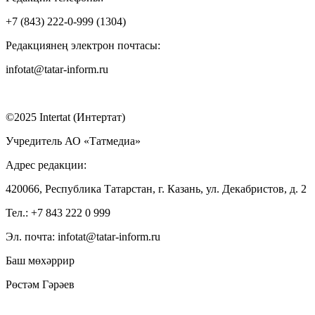
+7 (843) 222-0-999 (1304)
Редакциянең электрон почтасы:
infotat@tatar-inform.ru
©2025 Intertat (Интертат)
Учредитель АО «Татмедиа»
Адрес редакции:
420066, Республика Татарстан, г. Казань, ул. Декабристов, д. 2
Тел.: +7 843 222 0 999
Эл. почта: infotat@tatar-inform.ru
Баш мөхәррир
Рөстәм Гәрәев