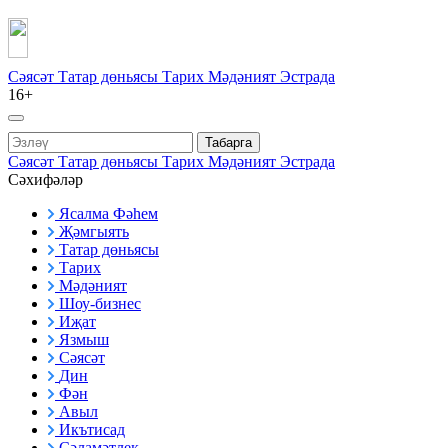
Сәясәт
Татар дөньясы
Тарих
Мәдәният
Эстрада
16+
Табарга
Сәясәт
Татар дөньясы
Тарих
Мәдәният
Эстрада
Сәхифәләр
Ясалма Фәһем
Җәмгыять
Татар дөньясы
Тарих
Мәдәният
Шоу-бизнес
Иҗат
Язмыш
Сәясәт
Дин
Фән
Авыл
Икътисад
Сәламәтлек