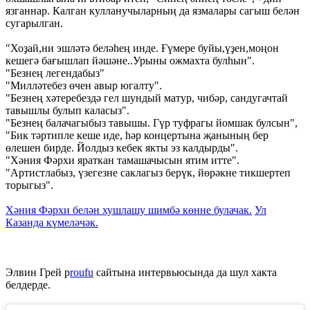
язганнар. Калган кулланучыларның да язмалары сагыш белән
сугарылган.
"Хоҙай,ни эшләтә беләһең инде. Ғүмере буйы,үҙен,моңон
кешегә бағышлап йәшәне..Урыны ожмахта булһын".
"Безнең легендабыз"
"Милләтебез өчен авыр югалту".
"Безнең хәтеребездә гел шундый матур, чибәр, сандугачтай
тавышлы булып каласыз".
"Безнең балачагыбыз тавышы. Гүр туфрагы йомшак булсын",
"Бик тәртипле кеше иде, һәр концертына җанының бер
өлешен бирде. Йолдыз кебек якты эз калдырды".
"Хәния Фәрхи яраткан тамашачысын ятим итте".
"Артистлабыз, үзегезне саклагыз берүк, йөрәкне тикшертеп
торыгыз".
Хәния Фәрхи белән хушлашу шимбә көнне булачак.
Ул
Казанда күмеләчәк.
Элвин Грей p
roufu
сайтына интервьюсында да шул хакта
белдерде.