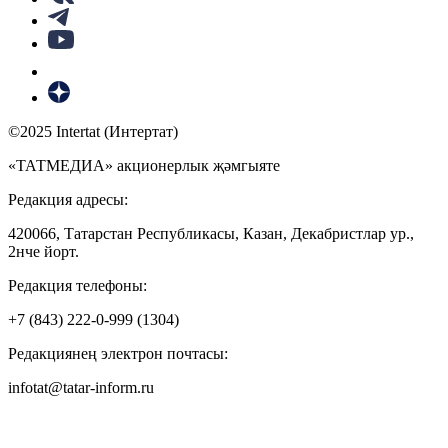
©2025 Intertat (Интертат)
«ТАТМЕДИА» акционерлык җәмгыяте
Редакция адресы:
420066, Татарстан Республикасы, Казан, Декабристлар ур.,
2нче йорт.
Редакция телефоны:
+7 (843) 222-0-999 (1304)
Редакциянең электрон почтасы:
infotat@tatar-inform.ru