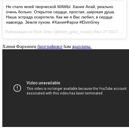
Не стало моей творческой МАМЫ. Хания Апай, реально
очень больно. Открытое сердце, простая, широкая душа.
Наша эстрада осиротела. Как же я Вас любил, в сердце
навсегда. Земля пухом. #ХанияФархи #ElvinGrey
Публикация от Elvin Grey (@elvin_grey_music)
Июл 27 2017 в 8:40 PDT
Хәния Фәрхинең
биографиясе
һәм
җырлары.