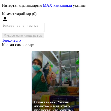
Интертат яңалыкларын
MAX-каналында
укыгыз
Комментарийлар (0)
Фикерегезне калдырыгыз
Теркәлергә
Калган символлар:
В магазинах России
ажиотаж из-за этого
продукта: что купить?