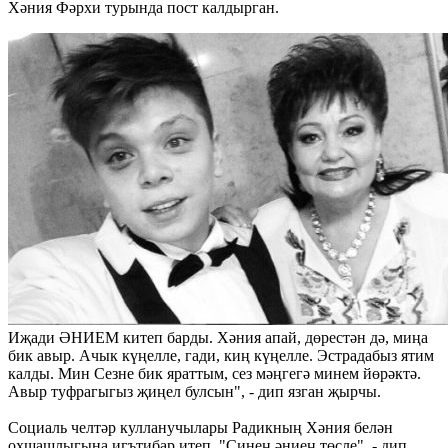
Хәния Фәрхи турында пост калдырган.
Иҗади ӘНИЕМ китеп барды. Хәния апай, дөрестән дә, миңа
бик авыр. Ачык күңелле, гади, киң күңелле. Эстрадабыз ятим
калды. Мин Сезне бик яраттым, сез мәңгегә минем йөрәктә.
Авыр туфрагыгыз җиңел булсын", - дип язган җырчы.
Социаль челтәр кулланучылары Радикның Хәния белән
охшашлыгына игътибар итеп, "Синең әниең төсле", - дип