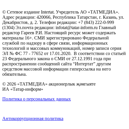
© Сетевое издание Intertat. Учредитель АО «ТАТМЕДИА».
Адрес редакции: 420066, Республика Татарстан, г. Казань, ул.
Декабристов, д. 2. Телефон редакции: +7 (843) 222-0-999
(1304) Эл.почта редакции: infotat@tatar-inform.ru Главный
редактор Гареев Р.И. Настоящий ресурс может содержать
материалы 16+. СМИ зарегистрировано Федеральной
службой по надзору в сфере связи, информационных
технологий и массовых коммуникаций, номер записи серия
ЭЛ № ФС 77 - 77652 от 17.01.2020. В соответствии со статьей
23 Федерального закона о СМИ от 27.12.1991 года при
распространении сообщений сайта “Интертат” другим
средством массовой информации гиперссылка на него
обязательна.
© 2026 «ТАТМЕДИА» акционерлык җәмгыяте
ИА «Татар-информ»
Политика о персональных данных
Антикоррупционная политика