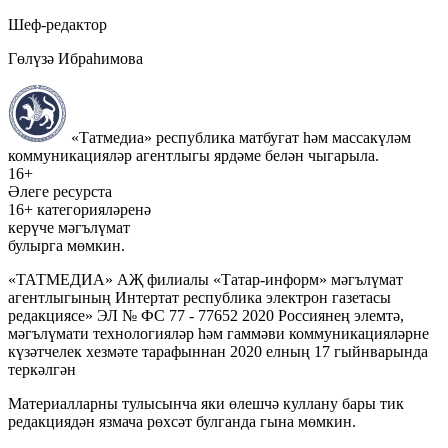
Шеф-редактор
Гөлүзә Ибраһимова
«Татмедиа» республика матбугат һәм массакүләм
коммуникацияләр агентлыгы ярдәме белән чыгарыла.
16+
Әлеге ресурста
16+ категорияләренә
керүче мәгълүмат
булырга мөмкин.
«ТАТМЕДИА» АҖ филиалы «Татар-информ» мәгълүмат
агентлыгының Интертат республика электрон газетасы
редакциясе» ЭЛ № ФС 77 - 77652 2020 Россиянең элемтә,
мәгълүмати технологияләр һәм гаммәви коммуникацияләрне
күзәтчелек хезмәте тарафыннан 2020 елның 17 гыйнварында
теркәлгән
Материалларны тулысынча яки өлешчә куллану бары тик
редакциядән язмача рөхсәт булганда гына мөмкин.