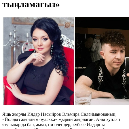
тыңламагыз»
Яшь җырчы Илдар Насыйров Эльмира Сөләйманованың
«Йолдыз җыйдым бүләккә» җырын җырлаган. Аны хуплап
язучылар да бар, әмма, ни өчендер, күбесе Илдарны