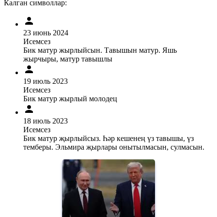
Калган символлар:
23 июнь 2024
Исемсез
Бик матур жырлыйсын. Тавышын матур. Яшь
жырчыры, матур тавышлы
19 июль 2023
Исемсез
Бик матур жырлый молодец
18 июль 2023
Исемсез
Бик матур җырлыйсыз. Һәр кешенең үз тавышы, үз
темберы. Эльмира җырлары онытылмасын, сулмасын.