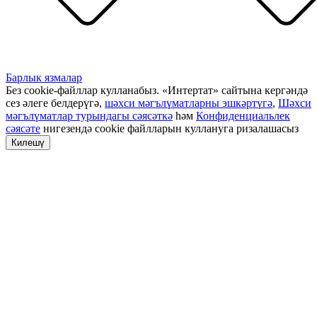
Барлык язмалар
Без cookie-файллар кулланабыз. «Интертат» сайтына кергәндә
сез әлеге белдерүгә,
шәхси мәгълүматларны эшкәртүгә
,
Шәхси
мәгълүматлар турындагы сәясәткә
һәм
Конфиденциальлек
сәясәте
нигезендә cookie файлларын куллануга ризалашасыз
Килешү