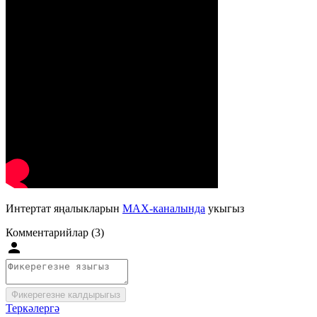
Интертат яңалыкларын
MAX-каналында
укыгыз
Комментарийлар (3)
Фикерегезне калдырыгыз
Теркәлергә