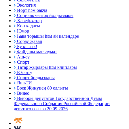
Экология
Йорт һәм бакча
Социаль челтәр йолдызлары
Хәвеф-хәтәр
Көн кадагы
Юмор
Һава торышы һәм ай календаре
Сорау-җавап
Бу кызык!
Файдалы мәгълүмат
Аш-су
Спорт
Татар җырлары һәм клиплары
Югалту
Спорт йолдызлары
ЯшьТИ
Бөек Җиңүнең 80 еллыгы
Видео
Выборы депутатов Государственной Думы
Федерального Собрания Российской Федерации
девятого созыва 20.09.2026