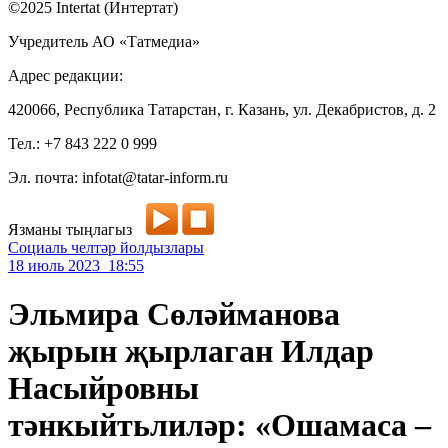
©2025 Intertat (Интертат)
Учредитель АО «Татмедиа»
Адрес редакции:
420066, Республика Татарстан, г. Казань, ул. Декабристов, д. 2
Тел.: +7 843 222 0 999
Эл. почта: infotat@tatar-inform.ru
Язманы тыңлагыз
Социаль челтәр йолдызлары
18 июль 2023 18:55
Эльмира Сөләйманова
җырын җырлаган Илдар
Насыйровны
тәнкыйтьлиләр: «Ошамаса –