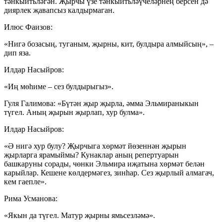
тәнкыйтьләгән. Җырчы үзе тәнкыйтьләүчеләрнең берсен дә
диярлек җавапсыз калдырмаган.
Илюс Фаизов:
«Нигә бозасың, туганым, җырны, кит, булдыра алмыйсың», –
дип яза.
Илдар Насыйров:
«Иң мөһиме – сез булдырыгыз».
Гуля Галимова: «Бүтән җыр җырла, әмма Эльмираныкын
түгел. Аның җырын җырлап, хур булма».
Илдар Насыйров:
«Ә нигә хур булу? Җырчыга хөрмәт йөзеннән җырын
җырларга ярамыймы? Кунаклар аның репертуарын
башкаруны сорады, чөнки Эльмира иҗатына хөрмәт белән
карыйлар. Кешене көлдермәгез, зинһар. Сез җырлый алмагач,
кем гаепле».
Рима Усманова:
«Якын да түгел. Матур җырны ямьсезләмә».