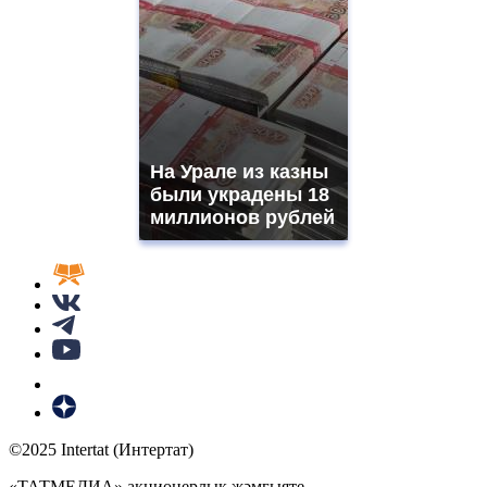
На Урале из казны
были украдены 18
миллионов рублей
©2025 Intertat (Интертат)
«ТАТМЕДИА» акционерлык җәмгыяте