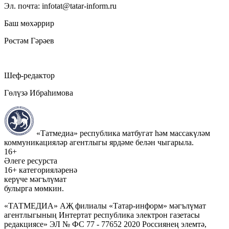
Эл. почта: infotat@tatar-inform.ru
Баш мөхәррир
Рөстәм Гәрәев
Шеф-редактор
Гөлүзә Ибраһимова
«Татмедиа» республика матбугат һәм массакүләм
коммуникацияләр агентлыгы ярдәме белән чыгарыла.
16+
Әлеге ресурста
16+ категорияләренә
керүче мәгълүмат
булырга мөмкин.
«ТАТМЕДИА» АҖ филиалы «Татар-информ» мәгълүмат
агентлыгының Интертат республика электрон газетасы
редакциясе» ЭЛ № ФС 77 - 77652 2020 Россиянең элемтә,