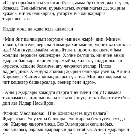
«Гафу сорыйм каты язылган булса, әмма бу сезнең җыр түгел,
бозасыз. Тәнкыйтьтән курыкмагыз, ачуланмагыз да, җырны
хуҗасы ничек башкарган, үзгәртмичә башкарырга
тырышыгыз».
Илдар моңа да җавапсыз калмаган:
«Мин бит кычкырып йөрмим «минем җыр!» дип. Минем
тавыш, билгеле, аерыла Эльмира ханымнан, ул бит хатын-кыз
иде! Мин курыкмыйм тәнкыйтьтән, просто шаккатам һәм
жәллим йөрәксез кешеләрне. Хәлне белмичә, ни өчен аның
җырын башкара икәнен сорамыйча, халык үз наданлыгын
күрсәтә, кешене белмичә, агу чәчрәтеп яталар. Илсөя
Бәдретдинов Хәмдүнә апаның җырын башкара үзенчә, Алинә
Кәримова Хәния апаның җырын үзенчә. Мин җырларымны
чит кешеләр башкарсалар, сөенер генә идем».
«Аның җырлары комодта ятарга тиешмени соң? Ошамаса –
тыңламагыз, нишләп вакытыгызны шуңа игътибар итәсез?» –
дип яза Илдар Насыйров.
Фәнидә Мөслимова: «Ник бәйләндегез шул балага?
Җырласын. Ул үзенчә башкара. Эльмира кебек түгел, сүз дә
юк. Җырлар яшәргә тиеш. Без Эльмираны сагынабыз,
юксынабыз, барлык җырларын да яратабыз. Аның җырларын