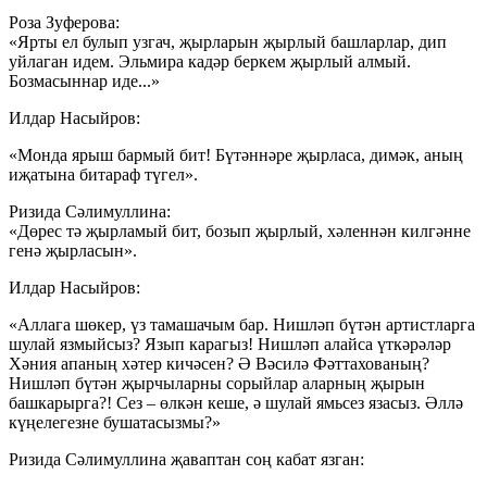
Роза Зуферова:
«Ярты ел булып узгач, җырларын җырлый башларлар, дип
уйлаган идем. Эльмира кадәр беркем җырлый алмый.
Бозмасыннар иде...»
Илдар Насыйров:
«Монда ярыш бармый бит! Бүтәннәре җырласа, димәк, аның
иҗатына битараф түгел».
Ризида Сәлимуллина:
«Дөрес тә җырламый бит, бозып җырлый, хәленнән килгәнне
генә җырласын».
Илдар Насыйров:
«Аллага шөкер, үз тамашачым бар. Нишләп бүтән артистларга
шулай язмыйсыз? Язып карагыз! Нишләп алайса үткәрәләр
Хәния апаның хәтер кичәсен? Ә Вәсилә Фәттахованың?
Нишләп бүтән җырчыларны сорыйлар аларның җырын
башкарырга?! Сез – өлкән кеше, ә шулай ямьсез язасыз. Әллә
күңелегезне бушатасызмы?»
Ризида Сәлимуллина җаваптан соң кабат язган: