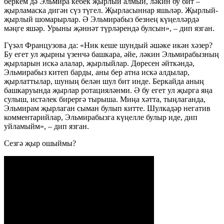
беркем дә Эльмира кебек җырлый алмый, ләкин бу бит –
җырламаска дигән сүз түгел. Җырласыннар яшьләр. Җырлый-
җырлый шомарырлар. Ә Эльмирабыз безнең күңелләрдә
мәңге яшәр. Урыны җәннәт түрләрендә булсын», – дип язган.
Гүзәл Французова да: «Ник кеше шундый әшәке икән хәзер?
Бу егет ул җырны үзенчә башкара, әйе, ләкин Эльмирабызның
җырларын искә алалар, җырлыйлар. Дөресен әйткәндә,
Эльмирабыз китеп барды, аны бер атна искә алдылар,
җырлаттылар, шуның белән шул бит инде. Беркайда аның
башкаруында җырлар ротацияләнми. Ә бу егет ул җырга яңа
сулыш, истәлек бирергә тырыша. Миңа хәтта, тыңлаганда,
Эльмирам җырлаган сыман булып китте. Шулкадәр негатив
комментарийлар, Эльмирабызга күңелле булыр иде, дип
уйламыйм», – дип язган.
Сезгә җыр ошыймы?