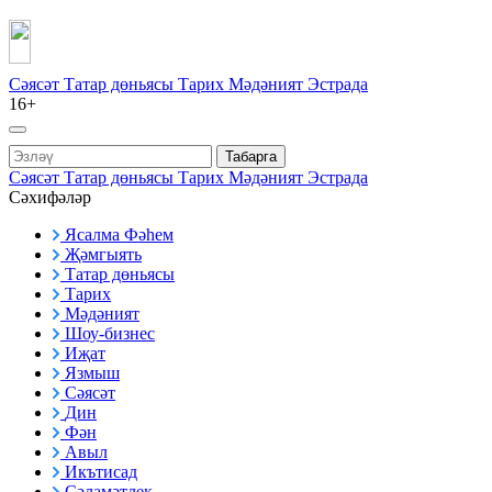
Сәясәт
Татар дөньясы
Тарих
Мәдәният
Эстрада
16+
Табарга
Сәясәт
Татар дөньясы
Тарих
Мәдәният
Эстрада
Сәхифәләр
Ясалма Фәһем
Җәмгыять
Татар дөньясы
Тарих
Мәдәният
Шоу-бизнес
Иҗат
Язмыш
Сәясәт
Дин
Фән
Авыл
Икътисад
Сәламәтлек