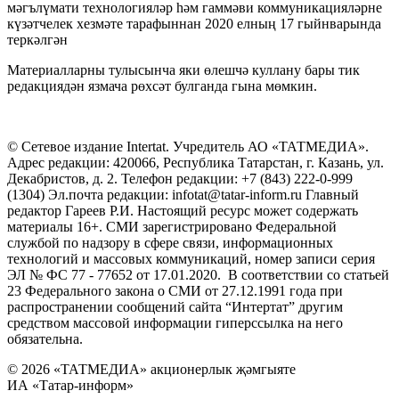
мәгълүмати технологияләр һәм гаммәви коммуникацияләрне
күзәтчелек хезмәте тарафыннан 2020 елның 17 гыйнварында
теркәлгән
Материалларны тулысынча яки өлешчә куллану бары тик
редакциядән язмача рөхсәт булганда гына мөмкин.
© Сетевое издание Intertat. Учредитель АО «ТАТМЕДИА».
Адрес редакции: 420066, Республика Татарстан, г. Казань, ул.
Декабристов, д. 2. Телефон редакции: +7 (843) 222-0-999
(1304) Эл.почта редакции: infotat@tatar-inform.ru Главный
редактор Гареев Р.И. Настоящий ресурс может содержать
материалы 16+. СМИ зарегистрировано Федеральной
службой по надзору в сфере связи, информационных
технологий и массовых коммуникаций, номер записи серия
ЭЛ № ФС 77 - 77652 от 17.01.2020. В соответствии со статьей
23 Федерального закона о СМИ от 27.12.1991 года при
распространении сообщений сайта “Интертат” другим
средством массовой информации гиперссылка на него
обязательна.
© 2026 «ТАТМЕДИА» акционерлык җәмгыяте
ИА «Татар-информ»