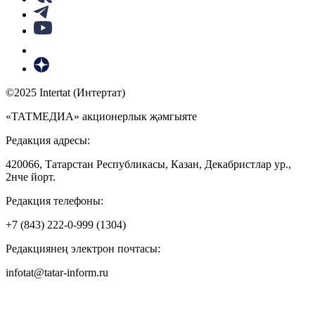
©2025 Intertat (Интертат)
«ТАТМЕДИА» акционерлык җәмгыяте
Редакция адресы:
420066, Татарстан Республикасы, Казан, Декабристлар ур.,
2нче йорт.
Редакция телефоны:
+7 (843) 222-0-999 (1304)
Редакциянең электрон почтасы:
infotat@tatar-inform.ru