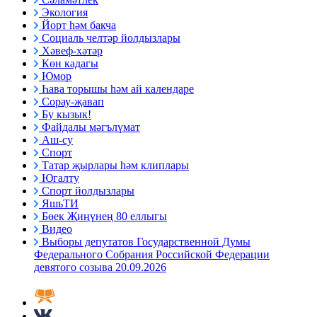
Экология
Йорт һәм бакча
Социаль челтәр йолдызлары
Хәвеф-хәтәр
Көн кадагы
Юмор
Һава торышы һәм ай календаре
Сорау-җавап
Бу кызык!
Файдалы мәгълүмат
Аш-су
Спорт
Татар җырлары һәм клиплары
Югалту
Спорт йолдызлары
ЯшьТИ
Бөек Җиңүнең 80 еллыгы
Видео
Выборы депутатов Государственной Думы
Федерального Собрания Российской Федерации
девятого созыва 20.09.2026