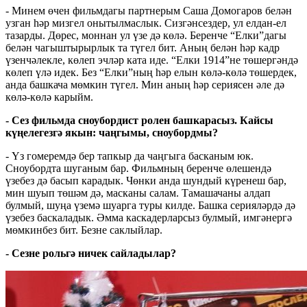
- Минем өчен фильмдагы партнерым Саша Домогаров белән
узган һәр мизгел онытылмаслык. Сизгәнсездер, ул елдан-ел
тазарды. Дөрес, моннан ул үзе дә көлә. Беренче “Елки”дагы
белән чагыштырырлык та түгел бит. Аның белән һәр кадр
үзенчәлекле, көлеп эчләр ката иде. “Елки 1914”не төшергәндә
көлеп үлә идек. Без “Елки”ның һәр елын көлә-көлә төшердек,
анда башкача мөмкин түгел. Мин аның һәр сериясен әле дә
көлә-көлә карыйм.
- Сез фильмда сноубордист ролен башкарасыз. Кайсы
күңелегезгә якын: чаңгымы, сноубордмы?
- Үз гомеремдә бер тапкыр да чаңгыга басканым юк.
Сноубордта шуганым бар. Фильмның беренче өлешендә
үзебез дә басып карадык. Чөнки анда шундый күренеш бар,
мин шуып төшәм дә, масканы салам. Тамашачаны алдап
булмый, шуңа үземә шуарга туры килде. Башка серияләрдә дә
үзебез баскаладык. Әмма каскадерларсыз булмый, имгәнергә
мөмкинбез бит. Безне саклыйлар.
- Сезне рольгә ничек сайладылар?