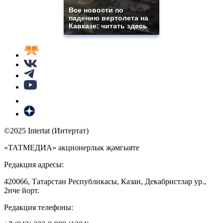
Все новости по
падению вертолета на
Кавказе: читать здесь
©2025 Intertat (Интертат)
«ТАТМЕДИА» акционерлык җәмгыяте
Редакция адресы:
420066, Татарстан Республикасы, Казан, Декабристлар ур.,
2нче йорт.
Редакция телефоны: