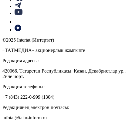
©2025 Intertat (Интертат)
«ТАТМЕДИА» акционерлык җәмгыяте
Редакция адресы:
420066, Татарстан Республикасы, Казан, Декабристлар ур.,
2нче йорт.
Редакция телефоны:
+7 (843) 222-0-999 (1304)
Редакциянең электрон почтасы:
infotat@tatar-inform.ru