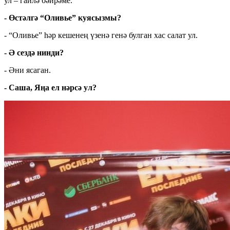
ул – гаилә бәйрәме.
- Өстәлгә “Оливье” куясызмы?
- “Оливье” һәр кешенең үзенә генә булган хас салат ул.
- Ә сездә нинди?
- Әни ясаган.
- Саша, Яңа ел нәрсә ул?