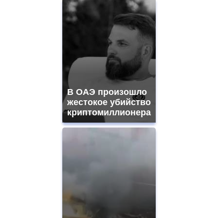
В ОАЭ произошло
жестокое убийство
криптомиллионера