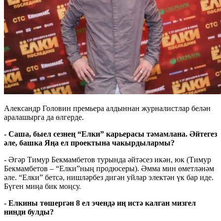
Александр Головин премьера алдыннан журналистлар белән
аралашырга да өлгерде.
- Саша, быел сезнең “Елки” карьерасы тәмамлана. Әйтегез
әле, башка Яңа ел проектына чакырдылармы?
- Әгәр Тимур Бекмамбетов турында әйтәсез икән, юк (Тимур
Бекмамбетов – “Елки”ның продюсеры). Әмма мин өметләнәм
әле. “Елки” бетсә, нишләрбез дигән уйлар электән үк бар иде.
Бүген миңа бик моңсу.
- Елкины төшергән 8 ел эчендә иң истә калган мизгел
нинди булды?