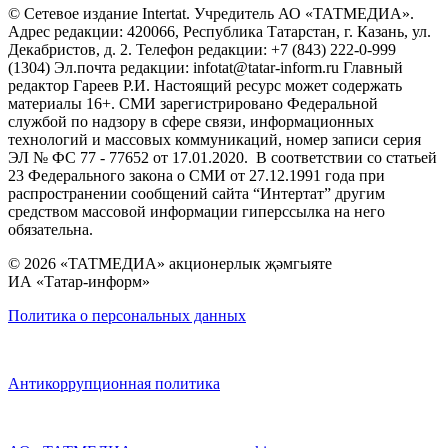
© Сетевое издание Intertat. Учредитель АО «ТАТМЕДИА».
Адрес редакции: 420066, Республика Татарстан, г. Казань, ул.
Декабристов, д. 2. Телефон редакции: +7 (843) 222-0-999
(1304) Эл.почта редакции: infotat@tatar-inform.ru Главный
редактор Гареев Р.И. Настоящий ресурс может содержать
материалы 16+. СМИ зарегистрировано Федеральной
службой по надзору в сфере связи, информационных
технологий и массовых коммуникаций, номер записи серия
ЭЛ № ФС 77 - 77652 от 17.01.2020. В соответствии со статьей
23 Федерального закона о СМИ от 27.12.1991 года при
распространении сообщений сайта “Интертат” другим
средством массовой информации гиперссылка на него
обязательна.
© 2026 «ТАТМЕДИА» акционерлык җәмгыяте
ИА «Татар-информ»
Политика о персональных данных
Антикоррупционная политика