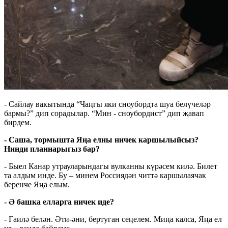
- Сайлау вакытында “Чаңгы яки сноубордта шуа белүчеләр
бармы?” дип сорадылар. “Мин - сноубордист” дип җавап
бирдем.
- Саша, тормышта Яңа елны ничек каршылыйсыз?
Нинди планнарыгыз бар?
- Быел Канар утрауларындагы вулканны күрәсем килә. Билет
та алдым инде. Бу – минем Россиядән читтә каршылаячак
беренче Яңа елым.
- Ә башка елларга ничек иде?
- Гаилә белән. Әти-әни, бертуган сеңелем. Миңа калса, Яңа ел