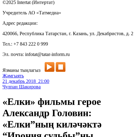
©2025 Intertat (Интертат)
Учредитель АО «Татмедиа»
Адрес редакции:
420066, Республика Татарстан, г. Казань, ул. Декабристов, д. 2
Тел.: +7 843 222 0 999
Эл. почта: infotat@tatar-inform.ru
Язманы тыңлагыз
Җәмгыять
21 декабрь 2018 21:00
Чулпан Шакирова
«Елки» фильмы герое
Александр Головин:
«Елки”ның киләчәктә
“Ирония судьбы”ны