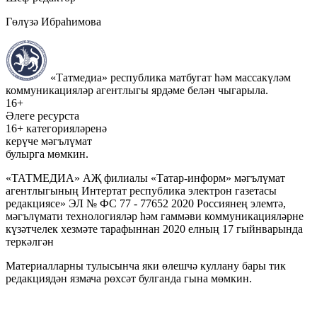
Гөлүзә Ибраһимова
«Татмедиа» республика матбугат һәм массакүләм
коммуникацияләр агентлыгы ярдәме белән чыгарыла.
16+
Әлеге ресурста
16+ категорияләренә
керүче мәгълүмат
булырга мөмкин.
«ТАТМЕДИА» АҖ филиалы «Татар-информ» мәгълүмат
агентлыгының Интертат республика электрон газетасы
редакциясе» ЭЛ № ФС 77 - 77652 2020 Россиянең элемтә,
мәгълүмати технологияләр һәм гаммәви коммуникацияләрне
күзәтчелек хезмәте тарафыннан 2020 елның 17 гыйнварында
теркәлгән
Материалларны тулысынча яки өлешчә куллану бары тик
редакциядән язмача рөхсәт булганда гына мөмкин.