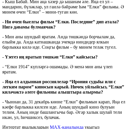
- Кыш Бабай. Мин аңа хәзер дә ышанам әле. Яңа ел ул –
мандарин, бүләкләр, ул гаилә бәйрәме һәм “Елки” фильмы. Ә
минем өчен “Елки” – мини-туган көн.
- Ни өчен быелгы фильм “Елки. Последние” дип атала?
Нигә дәвамы булмаячак?
- Мин аны шундый яратам. Анда төшкәндә борчылам да,
елыйм да. Анда катнашканда эчемдә ниндидер ялкын
барлыкка килә иде. Соңгы фильм – бу минем теләк түгел.
- Үзегез иң яратып төшкән “Елки” кайсысы?
- “Елки 1914” күпләргә ошамады. Ә менә мин аны үлеп
яратам.
- Яңа ел алдыннан россиялеләр “Ирония судьбы или с
легким паром” киносын карый. Ничек уйлыйсыз, “Елки”
киләчәктә әлеге фильмны алыштыра алырмы?
- Чыннан да, 31 декабрь көнне “Елки” фильмын карап, Яңа ел
кәефе барлыкка килсен иде. Аның шундый кино булуын
телим. Аның инде башлангычы бар. Әгәр халык шулай тели
икән, ул, һичшиксез, булачак.
Интертат яңалыкларын
MAX-каналында
укыгыз