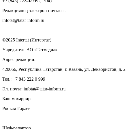
+7 (843) 222-0-999 (1304)
Редакциянең электрон почтасы:
infotat@tatar-inform.ru
©2025 Intertat (Интертат)
Учредитель АО «Татмедиа»
Адрес редакции:
420066, Республика Татарстан, г. Казань, ул. Декабристов, д. 2
Тел.: +7 843 222 0 999
Эл. почта: infotat@tatar-inform.ru
Баш мөхәррир
Рөстәм Гәрәев
Шеф-редактор