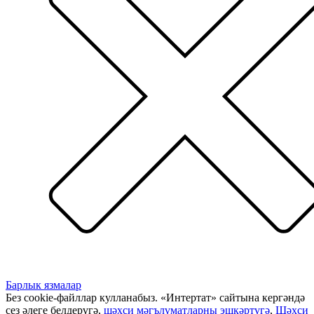
Барлык язмалар
Без cookie-файллар кулланабыз. «Интертат» сайтына кергәндә
сез әлеге белдерүгә,
шәхси мәгълүматларны эшкәртүгә
,
Шәхси