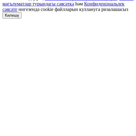
мәгълүматлар турындагы сәясәткә
һәм
Конфиденциальлек
сәясәте
нигезендә cookie файлларын куллануга ризалашасыз
Килешү