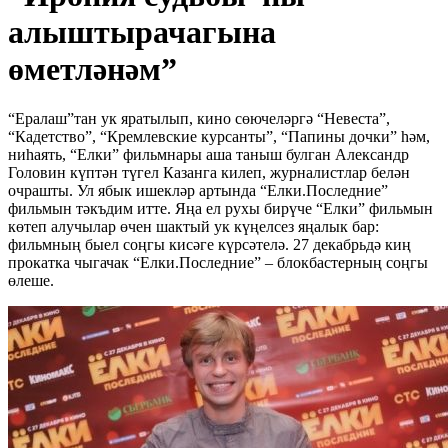
алыштырачагына
өметләнәм”
“Ералаш”тан ук яратылып, кино сөючеләргә “Невеста”,
“Кадетство”, “Кремлевские курсанты”, “Папины дочки” һәм,
ниһаять, “Елки” фильмнары аша таныш булган Александр
Головин күптән түгел Казанга килеп, журналистлар белән
очрашты. Ул ябык ишекләр артында “Елки.Последние”
фильмын тәкъдим итте. Яңа ел рухы бирүче “Елки” фильмын
көтеп алучылар өчен шактый ук күңелсез яңалык бар:
фильмның быел соңгы кисәге күрсәтелә. 27 декабрьдә киң
прокатка чыгачак “Елки.Последние” – блокбастерның соңгы
өлеше.