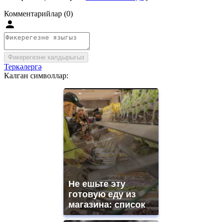
Комментарийлар (0)
Фикерегезне калдырыгыз
Теркәлергә
Калган символлар:
Не ешьте эту
готовую еду из
магазина: список