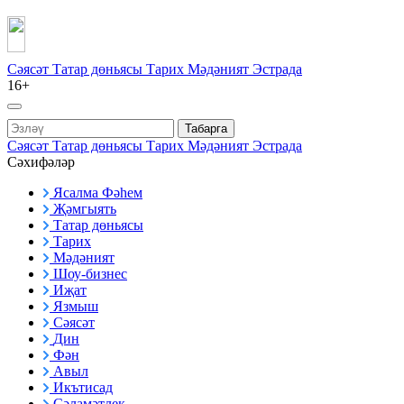
Сәясәт
Татар дөньясы
Тарих
Мәдәният
Эстрада
16+
Табарга
Сәясәт
Татар дөньясы
Тарих
Мәдәният
Эстрада
Сәхифәләр
Ясалма Фәһем
Җәмгыять
Татар дөньясы
Тарих
Мәдәният
Шоу-бизнес
Иҗат
Язмыш
Сәясәт
Дин
Фән
Авыл
Икътисад
Сәламәтлек