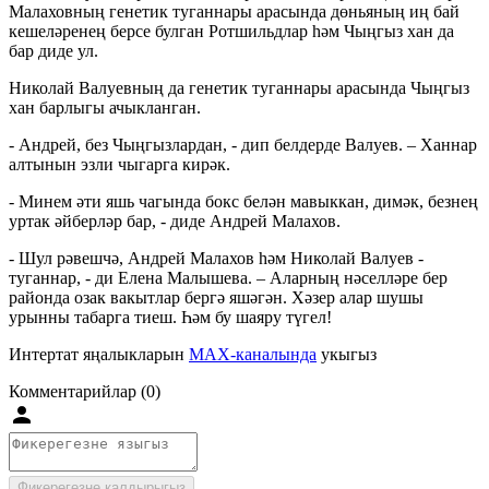
Малаховның генетик туганнары арасында дөньяның иң бай
кешеләренең берсе булган Ротшильдлар һәм Чыңгыз хан да
бар диде ул.
Николай Валуевның да генетик туганнары арасында Чыңгыз
хан барлыгы ачыкланган.
- Андрей, без Чыңгызлардан, - дип белдерде Валуев. – Ханнар
алтынын эзли чыгарга кирәк.
- Минем әти яшь чагында бокс белән мавыккан, димәк, безнең
уртак әйберләр бар, - диде Андрей Малахов.
- Шул рәвешчә, Андрей Малахов һәм Николай Валуев -
туганнар, - ди Елена Малышева. – Аларның нәселләре бер
районда озак вакытлар бергә яшәгән. Хәзер алар шушы
урынны табарга тиеш. Һәм бу шаяру түгел!
Интертат яңалыкларын
MAX-каналында
укыгыз
Комментарийлар (0)
Фикерегезне калдырыгыз