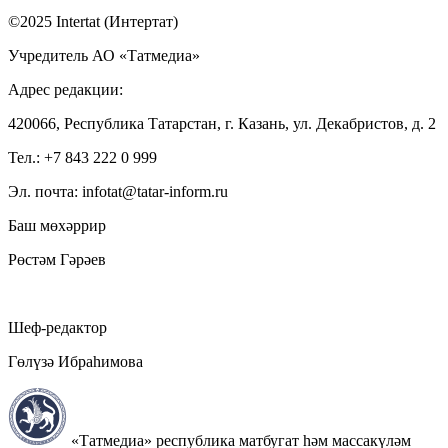
©2025 Intertat (Интертат)
Учредитель АО «Татмедиа»
Адрес редакции:
420066, Республика Татарстан, г. Казань, ул. Декабристов, д. 2
Тел.: +7 843 222 0 999
Эл. почта: infotat@tatar-inform.ru
Баш мөхәррир
Рөстәм Гәрәев
Шеф-редактор
Гөлүзә Ибраһимова
«Татмедиа» республика матбугат һәм массакүләм