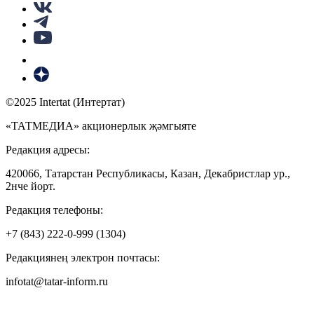
©2025 Intertat (Интертат)
«ТАТМЕДИА» акционерлык җәмгыяте
Редакция адресы:
420066, Татарстан Республикасы, Казан, Декабристлар ур.,
2нче йорт.
Редакция телефоны:
+7 (843) 222-0-999 (1304)
Редакциянең электрон почтасы:
infotat@tatar-inform.ru