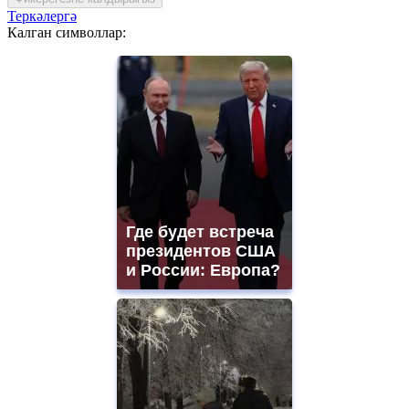
Теркәлергә
Калган символлар:
Где будет встреча
президентов США
и России: Европа?