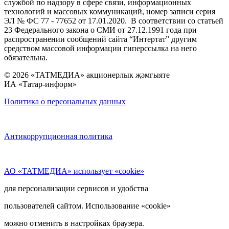
службой по надзору в сфере связи, информационных
технологий и массовых коммуникаций, номер записи серия
ЭЛ № ФС 77 - 77652 от 17.01.2020. В соответствии со статьей
23 Федерального закона о СМИ от 27.12.1991 года при
распространении сообщений сайта “Интертат” другим
средством массовой информации гиперссылка на него
обязательна.
© 2026 «ТАТМЕДИА» акционерлык җәмгыяте
ИА «Татар-информ»
Политика о персональных данных
Антикоррупционная политика
АО «ТАТМЕДИА» использует «cookie»
для персонализации сервисов и удобства
пользователей сайтом. Использование «cookie»
можно отменить в настройках браузера.