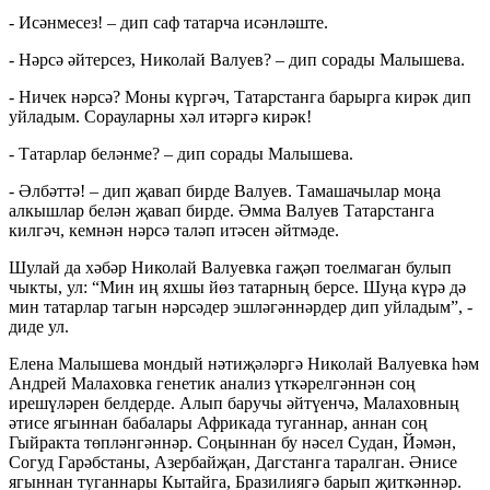
- Исәнмесез! – дип саф татарча исәнләште.
- Нәрсә әйтерсез, Николай Валуев? – дип сорады Малышева.
- Ничек нәрсә? Моны күргәч, Татарстанга барырга кирәк дип
уйладым. Сорауларны хәл итәргә кирәк!
- Татарлар беләнме? – дип сорады Малышева.
- Әлбәттә! – дип җавап бирде Валуев. Тамашачылар моңа
алкышлар белән җавап бирде. Әмма Валуев Татарстанга
килгәч, кемнән нәрсә таләп итәсен әйтмәде.
Шулай да хәбәр Николай Валуевка гаҗәп тоелмаган булып
чыкты, ул: “Мин иң яхшы йөз татарның берсе. Шуңа күрә дә
мин татарлар тагын нәрсәдер эшләгәннәрдер дип уйладым”, -
диде ул.
Елена Малышева мондый нәтиҗәләргә Николай Валуевка һәм
Андрей Малаховка генетик анализ үткәрелгәннән соң
ирешүләрен белдерде. Алып баручы әйтүенчә, Малаховның
әтисе ягыннан бабалары Африкада туганнар, аннан соң
Гыйракта төпләнгәннәр. Соңыннан бу нәсел Судан, Йәмән,
Согуд Гарәбстаны, Азербайҗан, Дагстанга таралган. Әнисе
ягыннан туганнары Кытайга, Бразилиягә барып җиткәннәр.