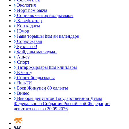
Экология
Йорт һәм бакча
Социаль челтәр йолдызлары
Хәвеф-хәтәр
Көн кадагы
Юмор
Һава торышы һәм ай календаре
Сорау-җавап
Бу кызык!
Файдалы мәгълүмат
Аш-су
Спорт
Татар җырлары һәм клиплары
Югалту
Спорт йолдызлары
ЯшьТИ
Бөек Җиңүнең 80 еллыгы
Видео
Выборы депутатов Государственной Думы
Федерального Собрания Российской Федерации
девятого созыва 20.09.2026