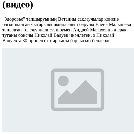
(видео)
“Здоровье” тапшыруының Ватанны саклаучылар көненә
багышланган чыгарылышында алып баручы Елена Малышева
танылган тележурналист, шоумен Андрей Малаховның ерак
туганы боксчы Николай Валуев икәнлеген, ә Николай
Валуевта 30 процент татар каны барлыгын белдерде.