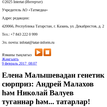
©2025 Intertat (Интертат)
Учредитель АО «Татмедиа»
Адрес редакции:
420066, Республика Татарстан, г. Казань, ул. Декабристов, д. 2
Тел.: +7 843 222 0 999
Эл. почта: infotat@tatar-inform.ru
Язманы тыңлагыз
Җәмгыять
9 февраль 2017 08:07
Елена Малышевадан генетик
сюрприз: Андрей Малахов
һәм Николай Валуев
туганнар һәм... татарлар!