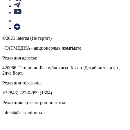
©2025 Intertat (Интертат)
«ТАТМЕДИА» акционерлык җәмгыяте
Редакция адресы:
420066, Татарстан Республикасы, Казан, Декабристлар ур.,
2нче йорт.
Редакция телефоны:
+7 (843) 222-0-999 (1304)
Редакциянең электрон почтасы:
infotat@tatar-inform.ru