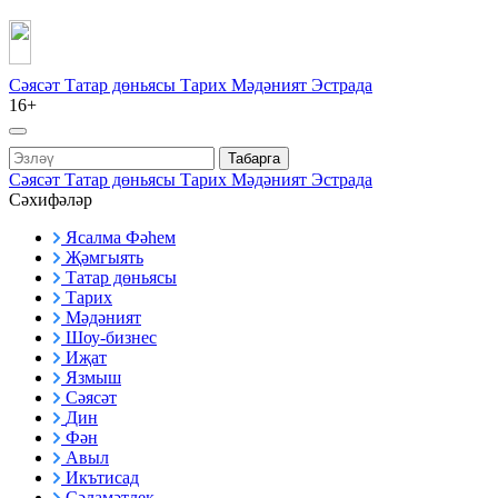
Сәясәт
Татар дөньясы
Тарих
Мәдәният
Эстрада
16+
Табарга
Сәясәт
Татар дөньясы
Тарих
Мәдәният
Эстрада
Сәхифәләр
Ясалма Фәһем
Җәмгыять
Татар дөньясы
Тарих
Мәдәният
Шоу-бизнес
Иҗат
Язмыш
Сәясәт
Дин
Фән
Авыл
Икътисад
Сәламәтлек