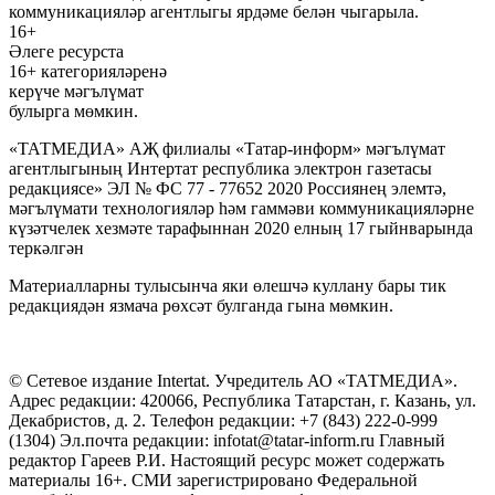
коммуникацияләр агентлыгы ярдәме белән чыгарыла.
16+
Әлеге ресурста
16+ категорияләренә
керүче мәгълүмат
булырга мөмкин.
«ТАТМЕДИА» АҖ филиалы «Татар-информ» мәгълүмат
агентлыгының Интертат республика электрон газетасы
редакциясе» ЭЛ № ФС 77 - 77652 2020 Россиянең элемтә,
мәгълүмати технологияләр һәм гаммәви коммуникацияләрне
күзәтчелек хезмәте тарафыннан 2020 елның 17 гыйнварында
теркәлгән
Материалларны тулысынча яки өлешчә куллану бары тик
редакциядән язмача рөхсәт булганда гына мөмкин.
© Сетевое издание Intertat. Учредитель АО «ТАТМЕДИА».
Адрес редакции: 420066, Республика Татарстан, г. Казань, ул.
Декабристов, д. 2. Телефон редакции: +7 (843) 222-0-999
(1304) Эл.почта редакции: infotat@tatar-inform.ru Главный
редактор Гареев Р.И. Настоящий ресурс может содержать
материалы 16+. СМИ зарегистрировано Федеральной