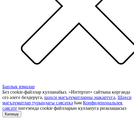
Барлык язмалар
Без cookie-файллар кулланабыз. «Интертат» сайтына кергәндә
сез әлеге белдерүгә,
шәхси мәгълүматларны эшкәртүгә
,
Шәхси
мәгълүматлар турындагы сәясәткә
һәм
Конфиденциальлек
сәясәте
нигезендә cookie файлларын куллануга ризалашасыз
Килешү