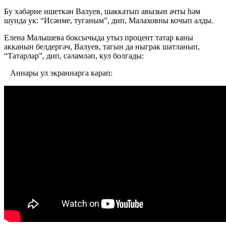
Бу хәбәрне ишеткән Валуев, шаккатып авызын ачты һәм
шунда ук: “Исәнме, туганым”, дип, Малаховны кочып алды.
Елена Малышева боксычыда утыз процент татар каны
акканын белдергәч, Валуев, тагын да ныграк шатланып,
“Татарлар”, дип, сәламләп, кул болгады:
Аннары ул экраннарга карап: