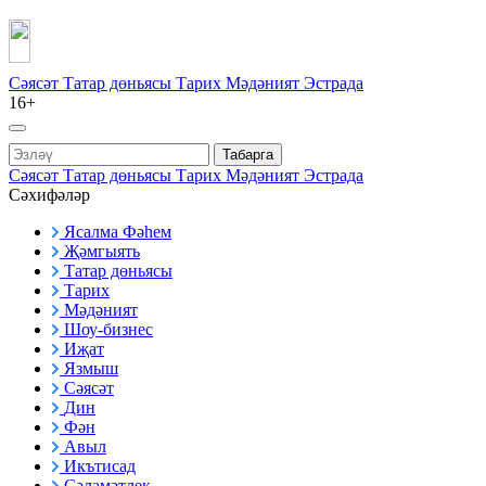
Сәясәт
Татар дөньясы
Тарих
Мәдәният
Эстрада
16+
Табарга
Сәясәт
Татар дөньясы
Тарих
Мәдәният
Эстрада
Сәхифәләр
Ясалма Фәһем
Җәмгыять
Татар дөньясы
Тарих
Мәдәният
Шоу-бизнес
Иҗат
Язмыш
Сәясәт
Дин
Фән
Авыл
Икътисад
Сәламәтлек