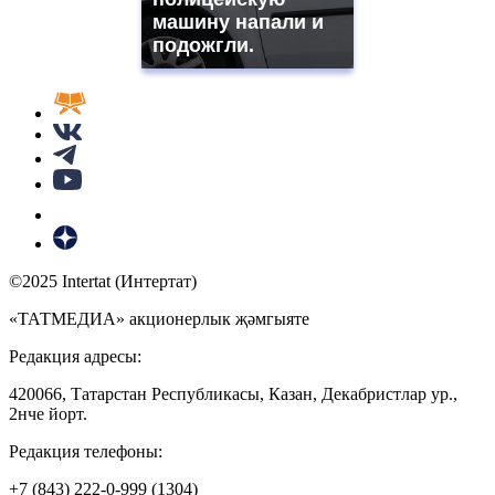
машину напали и
подожгли.
©2025 Intertat (Интертат)
«ТАТМЕДИА» акционерлык җәмгыяте
Редакция адресы:
420066, Татарстан Республикасы, Казан, Декабристлар ур.,
2нче йорт.
Редакция телефоны:
+7 (843) 222-0-999 (1304)