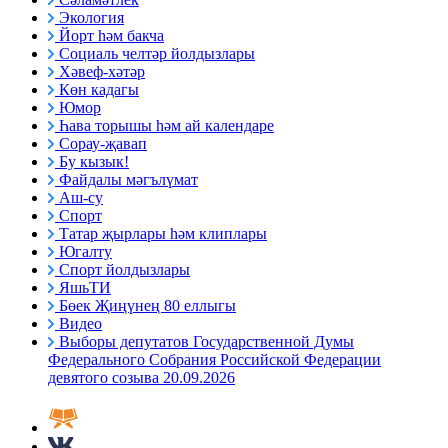
Экология
Йорт һәм бакча
Социаль челтәр йолдызлары
Хәвеф-хәтәр
Көн кадагы
Юмор
Һава торышы һәм ай календаре
Сорау-җавап
Бу кызык!
Файдалы мәгълүмат
Аш-су
Спорт
Татар җырлары һәм клиплары
Югалту
Спорт йолдызлары
ЯшьТИ
Бөек Җиңүнең 80 еллыгы
Видео
Выборы депутатов Государственной Думы
Федерального Собрания Российской Федерации
девятого созыва 20.09.2026