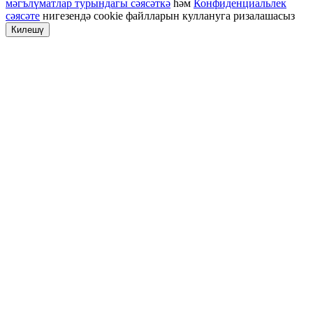
мәгълүматлар турындагы сәясәткә
һәм
Конфиденциальлек
сәясәте
нигезендә cookie файлларын куллануга ризалашасыз
Килешү