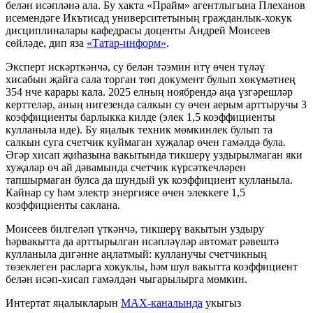
белән исәпләнә ала. Бу хакта «Прайм» агентлыгына Плеханов
исемендәге Икътисад университетының гражданлык-хокук
дисциплиналары кафедрасы доценты Андрей Моисеев
сөйләде, дип яза
«Татар-информ»
.
Эксперт искәрткәнчә, су белән тәэмин итү өчен түләү
хисабын җайга сала торган төп документ булып хөкүмәтнең
354 нче карары кала. 2025 елның ноябрендә аңа үзгәрешләр
керттеләр, аның нигезендә салкын су өчен аерым арттыручы 3
коэффициенты барлыкка килде (элек 1,5 коэффициенты
кулланыла иде). Бу яңалык техник мөмкинлек булып та
салкын суга счетчик куймаган хуҗалар өчен гамәлдә була.
Әгәр хисап җиһазына вакытында тикшерү уздырылмаган яки
хуҗалар өч ай дәвамында счетчик күрсәткечләрен
тапшырмаган булса да шундый ук коэффициент кулланыла.
Кайнар су һәм электр энергиясе өчен элеккеге 1,5
коэффициенты саклана.
Моисеев билгеләп үткәнчә, тикшерү вакытын уздыру
һәрвакытта да арттырылган исәпләүләр автомат рәвештә
кулланыла дигәнне аңлатмый: кулланучы счетчикның
төзеклеген расларга хокуклы, һәм шул вакытта коэффициент
белән исәп-хисап гамәлдән чыгарылырга мөмкин.
Интертат яңалыкларын
MAX-каналында
укыгыз