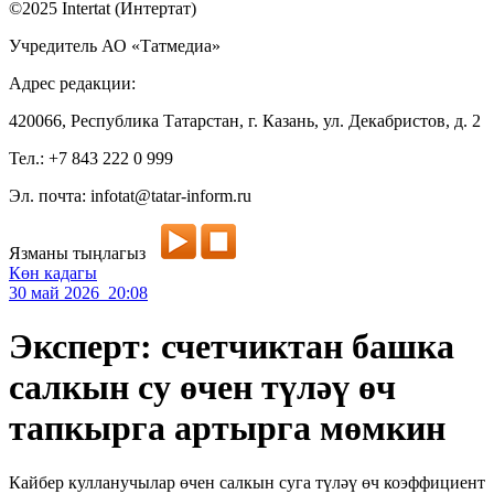
©2025 Intertat (Интертат)
Учредитель АО «Татмедиа»
Адрес редакции:
420066, Республика Татарстан, г. Казань, ул. Декабристов, д. 2
Тел.: +7 843 222 0 999
Эл. почта: infotat@tatar-inform.ru
Язманы тыңлагыз
Көн кадагы
30 май 2026 20:08
Эксперт: счетчиктан башка
салкын су өчен түләү өч
тапкырга артырга мөмкин
Кайбер кулланучылар өчен салкын суга түләү өч коэффициент