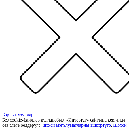
Барлык язмалар
Без cookie-файллар кулланабыз. «Интертат» сайтына кергәндә
сез әлеге белдерүгә,
шәхси мәгълүматларны эшкәртүгә
,
Шәхси