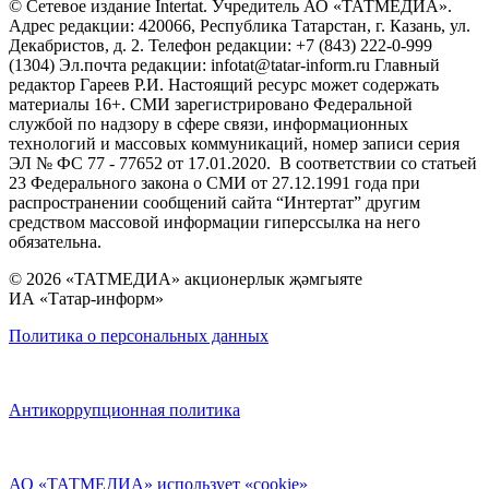
© Сетевое издание Intertat. Учредитель АО «ТАТМЕДИА».
Адрес редакции: 420066, Республика Татарстан, г. Казань, ул.
Декабристов, д. 2. Телефон редакции: +7 (843) 222-0-999
(1304) Эл.почта редакции: infotat@tatar-inform.ru Главный
редактор Гареев Р.И. Настоящий ресурс может содержать
материалы 16+. СМИ зарегистрировано Федеральной
службой по надзору в сфере связи, информационных
технологий и массовых коммуникаций, номер записи серия
ЭЛ № ФС 77 - 77652 от 17.01.2020. В соответствии со статьей
23 Федерального закона о СМИ от 27.12.1991 года при
распространении сообщений сайта “Интертат” другим
средством массовой информации гиперссылка на него
обязательна.
© 2026 «ТАТМЕДИА» акционерлык җәмгыяте
ИА «Татар-информ»
Политика о персональных данных
Антикоррупционная политика
АО «ТАТМЕДИА» использует «cookie»