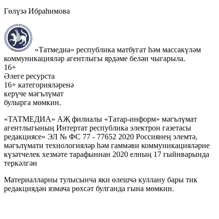
Гөлүзә Ибраһимова
«Татмедиа» республика матбугат һәм массакүләм
коммуникацияләр агентлыгы ярдәме белән чыгарыла.
16+
Әлеге ресурста
16+ категорияләренә
керүче мәгълүмат
булырга мөмкин.
«ТАТМЕДИА» АҖ филиалы «Татар-информ» мәгълүмат
агентлыгының Интертат республика электрон газетасы
редакциясе» ЭЛ № ФС 77 - 77652 2020 Россиянең элемтә,
мәгълүмати технологияләр һәм гаммәви коммуникацияләрне
күзәтчелек хезмәте тарафыннан 2020 елның 17 гыйнварында
теркәлгән
Материалларны тулысынча яки өлешчә куллану бары тик
редакциядән язмача рөхсәт булганда гына мөмкин.