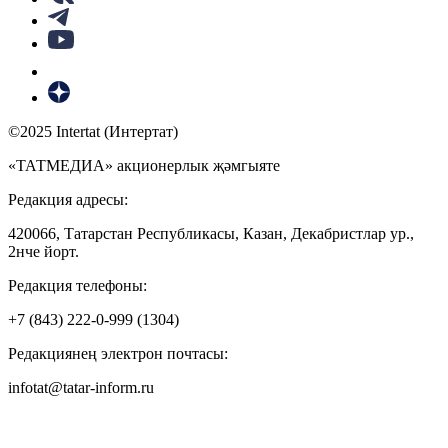
©2025 Intertat (Интертат)
«ТАТМЕДИА» акционерлык җәмгыяте
Редакция адресы:
420066, Татарстан Республикасы, Казан, Декабристлар ур.,
2нче йорт.
Редакция телефоны:
+7 (843) 222-0-999 (1304)
Редакциянең электрон почтасы:
infotat@tatar-inform.ru