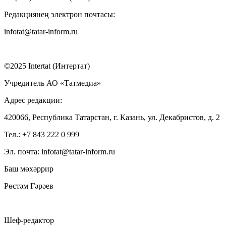
Редакциянең электрон почтасы:
infotat@tatar-inform.ru
©2025 Intertat (Интертат)
Учредитель АО «Татмедиа»
Адрес редакции:
420066, Республика Татарстан, г. Казань, ул. Декабристов, д. 2
Тел.: +7 843 222 0 999
Эл. почта: infotat@tatar-inform.ru
Баш мөхәррир
Рөстәм Гәрәев
Шеф-редактор