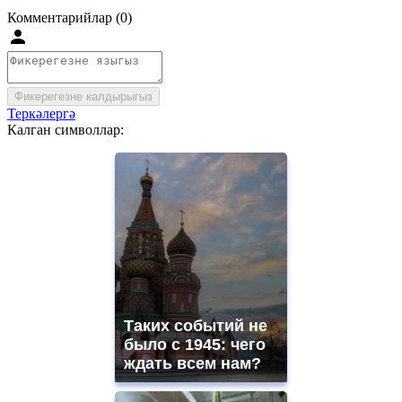
Комментарийлар (0)
Фикерегезне калдырыгыз
Теркәлергә
Калган символлар:
Таких событий не
было с 1945: чего
ждать всем нам?