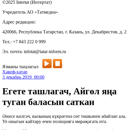
©2025 Intertat (Интертат)
Учредитель АО «Татмедиа»
Адрес редакции:
420066, Республика Татарстан, г. Казань, ул. Декабристов, д. 2
Тел.: +7 843 222 0 999
Эл. почта: infotat@tatar-inform.ru
Язманы тыңлагыз
Хәвеф-хәтәр
3 декабрь 2019 00:00
Егете ташлагач, Айгөл яңа
туган баласын саткан
Әнисе килгәч, кызының күкрәгенә сөт төшкәнен абайлап ала.
Ул оныгын кайтару өчен полициягә мөрәҗәгать итә.