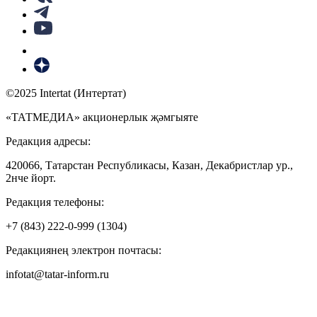
©2025 Intertat (Интертат)
«ТАТМЕДИА» акционерлык җәмгыяте
Редакция адресы:
420066, Татарстан Республикасы, Казан, Декабристлар ур.,
2нче йорт.
Редакция телефоны:
+7 (843) 222-0-999 (1304)
Редакциянең электрон почтасы:
infotat@tatar-inform.ru