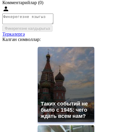
Комментарийлар (0)
Фикерегезне калдырыгыз
Теркәлергә
Калган символлар:
Таких событий не
было с 1945: чего
ждать всем нам?