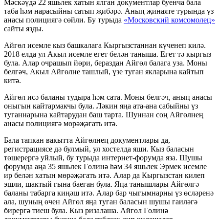
Мәскәүдә 22 яшьлек хатын ялган документлар буенча бала
таба һәм нарасыйны сатып җибәрә. Аның җинаяте турында үз
анасы полициягә сөйли. Бу турыда
«Московский комсомолец»
сайты язды.
Айгөл исемле кыз башкалага Кыргызстаннан күченеп килә.
2018 елда ул Акыл исемле егет белән таныша. Егет тә кыргыз
була. Алар очрашып йөри, бераздан Айгөл балага уза. Моны
белгәч, Акыл Айгөлне ташлый, үзе туган якларына кайтып
китә.
Айгөл исә баланы тудыра һәм сата. Моны белгәч, аның анасы
оныгын кайтармакчы була. Ләкин яңа ата-ана сабыйны үз
туганнарына кайтарудан баш тарта. Шуннан соң Айгөлнең
анасы полициягә мөрәҗәгать итә.
Бала тапкан вакытта Айгөлнең документлары да,
регистрациясе дә булмый, ул хостелда яши. Кыз баласын
төшерергә уйлый, бу турыда интернет-форумда яза. Шушы
форумда аңа 35 яшьлек Гөлинә һәм 34 яшьлек Эрмек исемле
ир белән хатын мөрәҗәгать итә. Алар да Кыргызстан килеп
эшли, шактый гына баеган була. Яңа танышлары Айгөлгә
баланы табарга киңәш итә. Алар бар чыгымнарны үз өсләренә
ала, шуның өчен Айгөл яңа туган баласын шушы гаиләгә
бирергә тиеш була. Кыз ризалаша. Айгөл Гөлинә