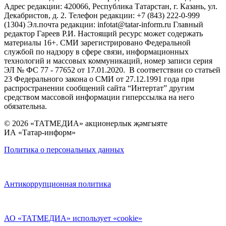
Адрес редакции: 420066, Республика Татарстан, г. Казань, ул.
Декабристов, д. 2. Телефон редакции: +7 (843) 222-0-999
(1304) Эл.почта редакции: infotat@tatar-inform.ru Главный
редактор Гареев Р.И. Настоящий ресурс может содержать
материалы 16+. СМИ зарегистрировано Федеральной
службой по надзору в сфере связи, информационных
технологий и массовых коммуникаций, номер записи серия
ЭЛ № ФС 77 - 77652 от 17.01.2020. В соответствии со статьей
23 Федерального закона о СМИ от 27.12.1991 года при
распространении сообщений сайта “Интертат” другим
средством массовой информации гиперссылка на него
обязательна.
© 2026 «ТАТМЕДИА» акционерлык җәмгыяте
ИА «Татар-информ»
Политика о персональных данных
Антикоррупционная политика
АО «ТАТМЕДИА» использует «cookie»