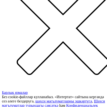
Барлык язмалар
Без cookie-файллар кулланабыз. «Интертат» сайтына кергәндә
сез әлеге белдерүгә,
шәхси мәгълүматларны эшкәртүгә
,
Шәхси
мәгълүматлар турындагы сәясәткә
һәм
Конфиденциальлек