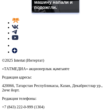
машину напали и
подожгли.
©2025 Intertat (Интертат)
«ТАТМЕДИА» акционерлык җәмгыяте
Редакция адресы:
420066, Татарстан Республикасы, Казан, Декабристлар ур.,
2нче йорт.
Редакция телефоны:
+7 (843) 222-0-999 (1304)