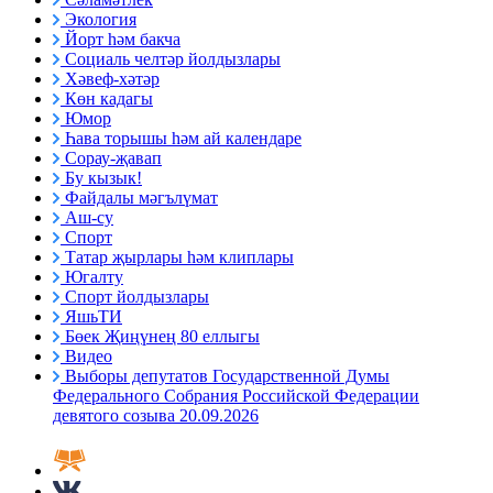
Экология
Йорт һәм бакча
Социаль челтәр йолдызлары
Хәвеф-хәтәр
Көн кадагы
Юмор
Һава торышы һәм ай календаре
Сорау-җавап
Бу кызык!
Файдалы мәгълүмат
Аш-су
Спорт
Татар җырлары һәм клиплары
Югалту
Спорт йолдызлары
ЯшьТИ
Бөек Җиңүнең 80 еллыгы
Видео
Выборы депутатов Государственной Думы
Федерального Собрания Российской Федерации
девятого созыва 20.09.2026