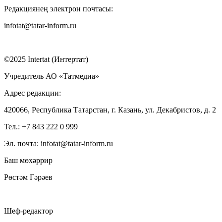
Редакциянең электрон почтасы:
infotat@tatar-inform.ru
©2025 Intertat (Интертат)
Учредитель АО «Татмедиа»
Адрес редакции:
420066, Республика Татарстан, г. Казань, ул. Декабристов, д. 2
Тел.: +7 843 222 0 999
Эл. почта: infotat@tatar-inform.ru
Баш мөхәррир
Рөстәм Гәрәев
Шеф-редактор