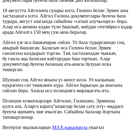
документлары буенча бала табачак дип килешәләр.
18 августта Айгөлнең сулары китә, Гөлинә белән Эрмек аны
хастаханәгә илтә. Айгөл Гөлинә документлары буенча бала
тудыра, август азагында сабыйны «сатып алучыларга» бирә.
Алар исә акчаны алдан түли башлый, майдан сентябрьгә кадәр
арада Айгөлгә 150 мең сум акча бирәләр.
Айгөл үзе исә башкачарак сөйли. Ул бала тудырганнан соң,
авырый башлаган. Баласын исә Гөлинә белән Эрмек
гаиләсенә калдырып торган. Тик хастаханәдән чыккач,
бу гаилә аңа баласын кайтарудан баш тарткан. Алар
документлар буенча баланың ата-анасы булуын искә
төшергән.
Шуннан соң Айгөл янына үз әнисе килә. Ул кызының
күкрәгенә сөт төшкәнен күрә. Айгөл барысын да анасына
сөйләп бирә. Анасы исә полициягә мөрәҗәгать итә.
Полиция хезмәткәрләре Айгөлне, Гөлинәне, Эрмекны
кулга ала. Аларга карата"кешеләр белән сату итү» маддәсе
буенча җинаять эше ачылган. Сабыйны балалар йортына
тапшырганнар.
Интертат яңалыкларын
MAX-каналында
укыгыз