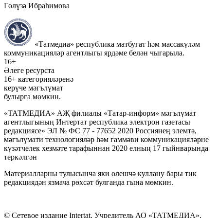
Гөлүзә Ибраһимова
«Татмедиа» республика матбугат һәм массакүләм
коммуникацияләр агентлыгы ярдәме белән чыгарыла.
16+
Әлеге ресурста
16+ категорияләренә
керүче мәгълүмат
булырга мөмкин.
«ТАТМЕДИА» АҖ филиалы «Татар-информ» мәгълүмат
агентлыгының Интертат республика электрон газетасы
редакциясе» ЭЛ № ФС 77 - 77652 2020 Россиянең элемтә,
мәгълүмати технологияләр һәм гаммәви коммуникацияләрне
күзәтчелек хезмәте тарафыннан 2020 елның 17 гыйнварында
теркәлгән
Материалларны тулысынча яки өлешчә куллану бары тик
редакциядән язмача рөхсәт булганда гына мөмкин.
© Сетевое издание Intertat. Учредитель АО «ТАТМЕДИА».