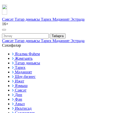
Сәясәт
Татар дөньясы
Тарих
Мәдәният
Эстрада
16+
Табарга
Сәясәт
Татар дөньясы
Тарих
Мәдәният
Эстрада
Сәхифәләр
Ясалма Фәһем
Җәмгыять
Татар дөньясы
Тарих
Мәдәният
Шоу-бизнес
Иҗат
Язмыш
Сәясәт
Дин
Фән
Авыл
Икътисад
Сәламәтлек