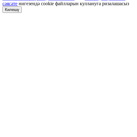
сәясәте
нигезендә cookie файлларын куллануга ризалашасыз
Килешү