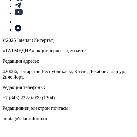
©2025 Intertat (Интертат)
«ТАТМЕДИА» акционерлык җәмгыяте
Редакция адресы:
420066, Татарстан Республикасы, Казан, Декабристлар ур.,
2нче йорт.
Редакция телефоны:
+7 (843) 222-0-999 (1304)
Редакциянең электрон почтасы:
infotat@tatar-inform.ru