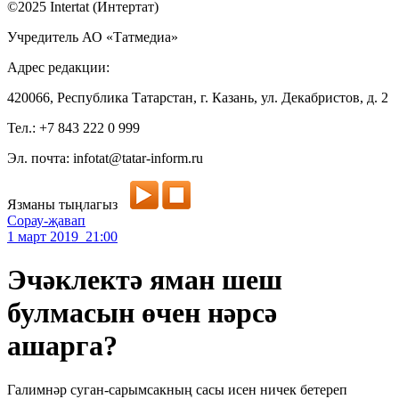
©2025 Intertat (Интертат)
Учредитель АО «Татмедиа»
Адрес редакции:
420066, Республика Татарстан, г. Казань, ул. Декабристов, д. 2
Тел.: +7 843 222 0 999
Эл. почта: infotat@tatar-inform.ru
Язманы тыңлагыз
Сорау-җавап
1 март 2019 21:00
Эчәклектә яман шеш
булмасын өчен нәрсә
ашарга?
Галимнәр суган-сарымсакның сасы исен ничек бетереп