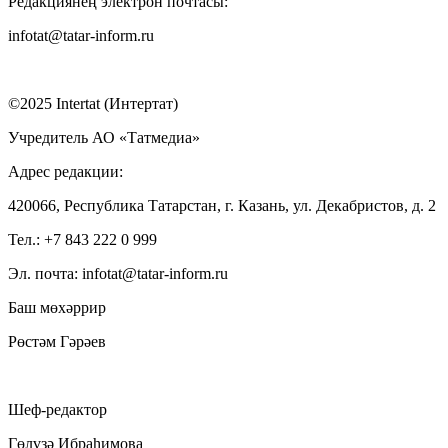
Редакциянең электрон почтасы:
infotat@tatar-inform.ru
©2025 Intertat (Интертат)
Учредитель АО «Татмедиа»
Адрес редакции:
420066, Республика Татарстан, г. Казань, ул. Декабристов, д. 2
Тел.: +7 843 222 0 999
Эл. почта: infotat@tatar-inform.ru
Баш мөхәррир
Рөстәм Гәрәев
Шеф-редактор
Гөлүзә Ибраһимова