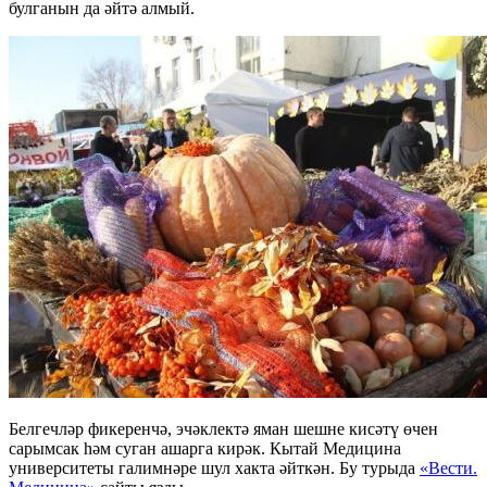
булганын да әйтә алмый.
Белгечләр фикеренчә, эчәклектә яман шешне кисәтү өчен
сарымсак һәм суган ашарга кирәк. Кытай Медицина
университеты галимнәре шул хакта әйткән. Бу турыда
«Вести.