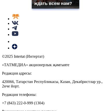
ждать всем нам?
©2025 Intertat (Интертат)
«ТАТМЕДИА» акционерлык җәмгыяте
Редакция адресы:
420066, Татарстан Республикасы, Казан, Декабристлар ур.,
2нче йорт.
Редакция телефоны:
+7 (843) 222-0-999 (1304)