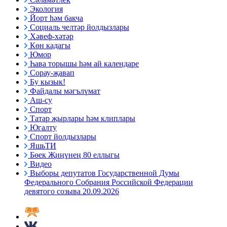
Экология
Йорт һәм бакча
Социаль челтәр йолдызлары
Хәвеф-хәтәр
Көн кадагы
Юмор
Һава торышы һәм ай календаре
Сорау-җавап
Бу кызык!
Файдалы мәгълүмат
Аш-су
Спорт
Татар җырлары һәм клиплары
Югалту
Спорт йолдызлары
ЯшьТИ
Бөек Җиңүнең 80 еллыгы
Видео
Выборы депутатов Государственной Думы
Федерального Собрания Российской Федерации
девятого созыва 20.09.2026