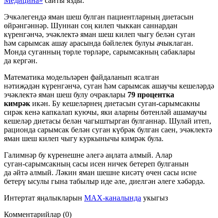
Медицина»
сайты язды.
Эчкәлегендә яман шеш булган пациентларның диетасын
өйрәнгәннәр. Шуннан соң килеп чыккан саннардан
күренгәнчә, эчәклектә яман шеш килеп чыгу белән суган
һәм сарымсак ашау арасында бәйлелек булуы ачыклаган.
Монда суганның төрле төрләре, сарымсакның сабаклары
да кергән.
Математика модельләрен файдаланып ясалган
нәтиҗәдән күренгәнчә, суган һәм сарымсак ашаучы кешеләрдә
эчәклектә яман шеш булу очраклары
79 процентка
кимрәк
икән. Бу кешеләрнең диетасын
суган-сарымсакны
сирәк кенә капкалап куючы, яки аларны бөтенләй ашамаучы
кешеләр диетасы белән чагыштырган булганнар. Шулай итеп,
рационда сарымсак белән суган күбрәк булган саен, эчәклектә
яман шеш килеп чыгу куркынычы кимрәк була.
Галимнәр бу күренешне әлегә аңлата алмый. Алар
суган-сарымсакны
ң сасы исен ничек бетереп булганын
да әйтә алмый. Ләкин яман шешне кисәтү өчен сасы исне
бетерү ысулы гына табылыр иде әле, диелгән әлеге хәбәрдә.
Интертат яңалыкларын
MAX-каналында
укыгыз
Комментарийлар (0)