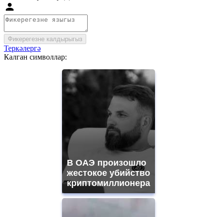
Фикерегезне калдырыгыз
Теркәлергә
Калган символлар:
В ОАЭ произошло
жестокое убийство
криптомиллионера