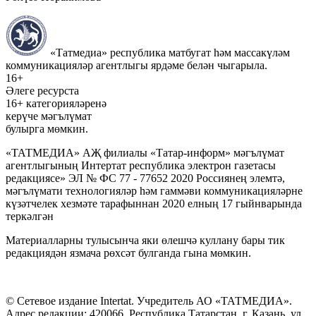
«Татмедиа» республика матбугат һәм массакүләм
коммуникацияләр агентлыгы ярдәме белән чыгарыла.
16+
Әлеге ресурста
16+ категорияләренә
керүче мәгълүмат
булырга мөмкин.
«ТАТМЕДИА» АҖ филиалы «Татар-информ» мәгълүмат
агентлыгының Интертат республика электрон газетасы
редакциясе» ЭЛ № ФС 77 - 77652 2020 Россиянең элемтә,
мәгълүмати технологияләр һәм гаммәви коммуникацияләрне
күзәтчелек хезмәте тарафыннан 2020 елның 17 гыйнварында
теркәлгән
Материалларны тулысынча яки өлешчә куллану бары тик
редакциядән язмача рөхсәт булганда гына мөмкин.
© Сетевое издание Intertat. Учредитель АО «ТАТМЕДИА».
Адрес редакции: 420066, Республика Татарстан, г. Казань, ул.