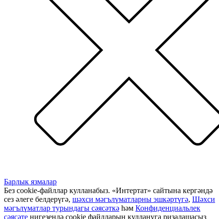
Барлык язмалар
Без cookie-файллар кулланабыз. «Интертат» сайтына кергәндә
сез әлеге белдерүгә,
шәхси мәгълүматларны эшкәртүгә
,
Шәхси
мәгълүматлар турындагы сәясәткә
һәм
Конфиденциальлек
сәясәте
нигезендә cookie файлларын куллануга ризалашасыз