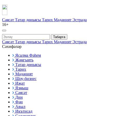
Сәясәт
Татар дөньясы
Тарих
Мәдәният
Эстрада
16+
Табарга
Сәясәт
Татар дөньясы
Тарих
Мәдәният
Эстрада
Сәхифәләр
Ясалма Фәһем
Җәмгыять
Татар дөньясы
Тарих
Мәдәният
Шоу-бизнес
Иҗат
Язмыш
Сәясәт
Дин
Фән
Авыл
Икътисад
Сәламәтлек