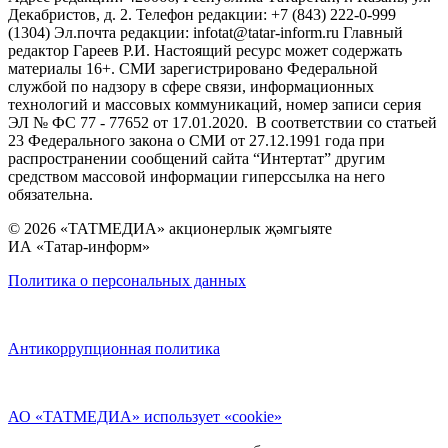
Декабристов, д. 2. Телефон редакции: +7 (843) 222-0-999
(1304) Эл.почта редакции: infotat@tatar-inform.ru Главный
редактор Гареев Р.И. Настоящий ресурс может содержать
материалы 16+. СМИ зарегистрировано Федеральной
службой по надзору в сфере связи, информационных
технологий и массовых коммуникаций, номер записи серия
ЭЛ № ФС 77 - 77652 от 17.01.2020. В соответствии со статьей
23 Федерального закона о СМИ от 27.12.1991 года при
распространении сообщений сайта “Интертат” другим
средством массовой информации гиперссылка на него
обязательна.
© 2026 «ТАТМЕДИА» акционерлык җәмгыяте
ИА «Татар-информ»
Политика о персональных данных
Антикоррупционная политика
АО «ТАТМЕДИА» использует «cookie»