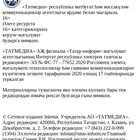
«Татмедиа» республика матбугат һәм массакүләм
коммуникацияләр агентлыгы ярдәме белән чыгарыла.
16+
Әлеге ресурста
16+ категорияләренә
керүче мәгълүмат
булырга мөмкин.
«ТАТМЕДИА» АҖ филиалы «Татар-информ» мәгълүмат
агентлыгының Интертат республика электрон газетасы
редакциясе» ЭЛ № ФС 77 - 77652 2020 Россиянең элемтә,
мәгълүмати технологияләр һәм гаммәви коммуникацияләрне
күзәтчелек хезмәте тарафыннан 2020 елның 17 гыйнварында
теркәлгән
Материалларны тулысынча яки өлешчә куллану бары тик
редакциядән язмача рөхсәт булганда гына мөмкин.
© Сетевое издание Intertat. Учредитель АО «ТАТМЕДИА».
Адрес редакции: 420066, Республика Татарстан, г. Казань, ул.
Декабристов, д. 2. Телефон редакции: +7 (843) 222-0-999
(1304) Эл.почта редакции: infotat@tatar-inform.ru Главный
редактор Гареев Р.И. Настоящий ресурс может содержать