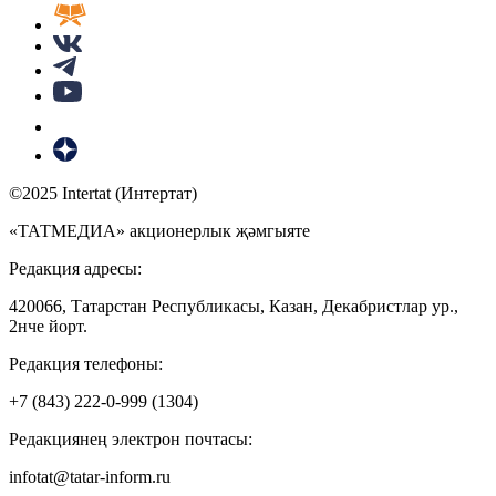
©2025 Intertat (Интертат)
«ТАТМЕДИА» акционерлык җәмгыяте
Редакция адресы:
420066, Татарстан Республикасы, Казан, Декабристлар ур.,
2нче йорт.
Редакция телефоны:
+7 (843) 222-0-999 (1304)
Редакциянең электрон почтасы:
infotat@tatar-inform.ru