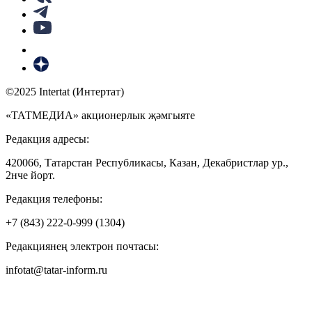
©2025 Intertat (Интертат)
«ТАТМЕДИА» акционерлык җәмгыяте
Редакция адресы:
420066, Татарстан Республикасы, Казан, Декабристлар ур.,
2нче йорт.
Редакция телефоны:
+7 (843) 222-0-999 (1304)
Редакциянең электрон почтасы:
infotat@tatar-inform.ru