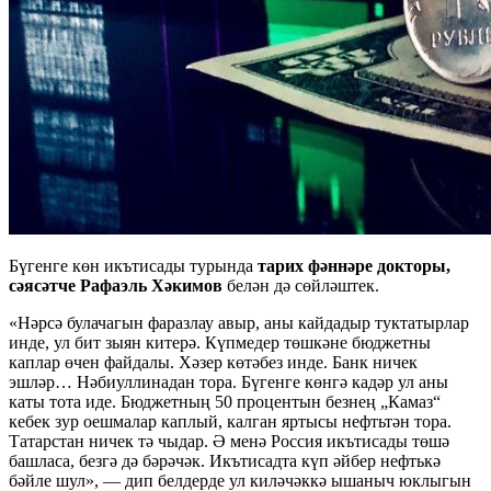
Бүгенге көн икътисады турында
тарих фәннәре докторы,
сәясәтче Рафаэль Хәкимов
белән дә сөйләштек.
«Нәрсә булачагын фаразлау авыр, аны кайдадыр туктатырлар
инде, ул бит зыян китерә. Күпмедер төшкәне бюджетны
каплар өчен файдалы. Хәзер көтәбез инде. Банк ничек
эшләр… Нәбиуллинадан тора. Бүгенге көнгә кадәр ул аны
каты тота иде. Бюджетның 50 процентын безнең „Камаз“
кебек зур оешмалар каплый, калган яртысы нефтьтән тора.
Татарстан ничек тә чыдар. Ә менә Россия икътисады төшә
башласа, безгә дә бәрәчәк. Икътисадта күп әйбер нефтькә
бәйле шул», — дип белдерде ул киләчәккә ышаныч юклыгын