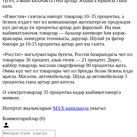
түгел, ә якын киләчәктә генә артыр. Яхшыга юрыйсы гына
кала.
«Известия» газетасы импорт товарлар 10–35 процентка, ә
безнең илдәге чит ил компанияләре җитештергән продукция
күп дигәндә ун процентка артыр дип фаразлый. Иң нык
кыйммәтләнәчәк товарлар — балалар киемнәре һәм кирәк-
яраклары, көнкүреш техникасы, дарулар. Шулай ук фатир
бәяләре дә 10-15 процентка артыр дип яза газета.
«Росстат» мәгълүматлары буенча, Россия базарындагы чит ил
товарлары 36 процент, азык-төлек — 21 процент. Дөрес,
кайбер товарлар, мәсәлән смартфоннар 90 процентка җитә.
Әмма күп чит ил товарлары чит ил бренды белән безнең илдә
җыела. Мәсәлән, автомобильләр. Шуңа да автомобильләр 5
процентка гына артыр дип көтелә.
Ә электротоварлар 35 процентка кадәр кыйммәтләнергә
мөмкин.
Интертат яңалыкларын
MAX-каналында
укыгыз
Комментарийлар (0)