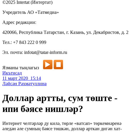
©2025 Intertat (Интертат)
Учредитель АО «Татмедиа»
Адрес редакции:
420066, Республика Татарстан, г. Казань, ул. Декабристов, д. 2
Тел.: +7 843 222 0 999
Эл. почта: infotat@tatar-inform.ru
Язманы тыңлагыз
Икътисад
11 март 2020 15:14
Ләйсән Рәхмәтуллина
Доллар артты, сум төште -
ипи бәясе нишләр?
Интернет челтәрләр ду килә, төрле «ватсап» төркемнәренә
әледән әле сумның бәясе төшкән, доллар арткан дигән хат-