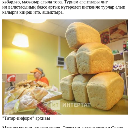
хәбәрләр, мәзәкләр агыла тора. Туризм агентлары чит
ил валютасының бәясе артык күтәрелеп киткәнче турлар алып
калырга киңәш итә, ашыктыра.
"Татар-информ" архивы
Мәгълүмат күп, хисләр төрле. Әлегә иң аңлашылганы: Согуд