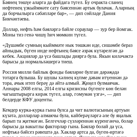
Бәянең төшүе аларга да файдага түгел. Бу очракта сланец
нефтенең үзкыйммәте сату бәясеннән артык булачак. Аларның
да борчылырга сәбәпләре бар», — дип сөйләде Дания
Бикчәнтәева.
Доллар, нефть һәм бәяләргә бәйле сораулар — зур бер йомгак.
Моны тиз генә чишү һич мөмкин түгел.
«Дүшәмбе сумның кыйммәте нык төшкән иде, сишәмбе бераз
айныдык, бүген инде нефтьнең бәясе әзрәк күтәрелгән дә
кебек. Акцияләр дә үсә башлады дияргә була. Якын киләчәктә
барысы да нормальләшергә тиеш.
Россия милли байлык фонды бәяләрне булган дәрәҗәдә
тотарга булыша. Бу шушы хәлнең күпме дәвам итүеннән дә
тора, ачык итеп берәү дә әйтә алмый. Җиңел булмаячак.
Аннары 2008 елгы, 2014 елгы кризисны бүгенге көн белән
чагыштырырга кирәк түгел, алар, гомумән үзгә», — дип
белдерде КФУ доценты.
Кемдер курка-курка гына булса да чит валютасының артуын
күзәтә, долларлар алмакчы була, кайберәүләргә әле бу яңалык
барып та җитмәгән. Белгечләр сүзләреннән күренгәнчә, болар
барысы да вакытлы факторлар гына. Бәяләр болай да үсә,
нефтькә бәйсез рәвештә дә. Хаклар артса да, бүген-иртәгә