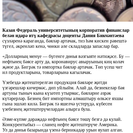
Казан Федераль университетының корпоратив финанслар
белән идарә итү кафедрасы доценты Дания Бикчәнтәева
сүзләренә караганда, бәяләр артачак, тиз һәм кискен рәвештә
түгел, әкренләп кенә, чөнки әле складларда запаслар бар.
«Долларның менүе — бүгенге дөнья вәзгыяте нәтиҗәсе. Бу —
нефтьнең бәясе арту да, коронавирус авыруының киң колач
җәюе дә. Бигрәк тә импортка бәяләр артачак. Төп үсеш чит
ил продуктларына, товарларына кагылачак.
Үзебездә җитештерелгән продукция бәяләре җитди
үзгәрешләр кичермәс, дип уйлыйм. Алай да, безнекеләр бәя
артуны тыныч кына күзәтеп утырмас, бәяләрне әзрәк
күтәрерләр. Безнең бит импортны алмаштыру өлкәсе яхшы
гына эшләп килә. Бигрәк тә яшелчә үстерүдә, күбесен
үзебезнең җитештерүчеләрдән алырга була.
Әзме-күпме дәрәҗәдә нефтьнең бәясе төшү безгә дә кулай.
Конкурентыбыз — сланец нефте җитештерүче Америка.
Ул да дөнья базарында үзенә берникадәр урын яулап алган.