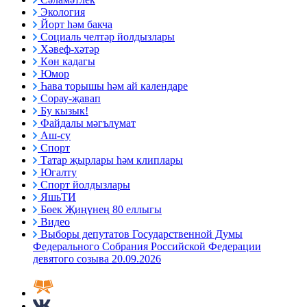
Экология
Йорт һәм бакча
Социаль челтәр йолдызлары
Хәвеф-хәтәр
Көн кадагы
Юмор
Һава торышы һәм ай календаре
Сорау-җавап
Бу кызык!
Файдалы мәгълүмат
Аш-су
Спорт
Татар җырлары һәм клиплары
Югалту
Спорт йолдызлары
ЯшьТИ
Бөек Җиңүнең 80 еллыгы
Видео
Выборы депутатов Государственной Думы
Федерального Собрания Российской Федерации
девятого созыва 20.09.2026