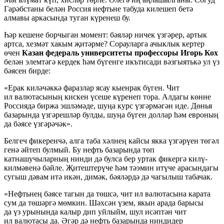
Гарәбстаны белән Россия нефтьне табуда килешеп бетә
алмавы аркасында туган күренеш бу.
Һәр кешене борчыган момент: бәяләр ничек үзгәрер, артык
артса, хезмәт хакым җитәрме? Сорауларга ачыклык кертер
өчен
Казан федераль университеты профессоры Игорь Кох
белән элемтәгә кердек һәм бүгенге икътисади вәзгыятькә ул үз
бәясен бирде:
«Ерак киләчәккә фаразлар ясау кыенрак бүген. Чит
ил валютасының кискен үсеше күренеп тора. Алдагы көнне
Россиядә биржа эшләмәде, шуңа курс үзгәрмәгән иде. Дөнья
базарында үзгәрешләр булды, шуңа бүген доллар һәм евроның
да бәясе үзгәрәчәк».
Белгеч фикеренчә, алга таба хәлнең кайсы якка үзгәрүен төгәл
генә әйтеп булмый. Бу нефть базарында төп
катнашучыларның нинди дә булса бер уртак фикергә килү-
килмәвенә бәйле. Җитештерүче һәм тәэмин итүче арасындагы
сугыш дәвам итә икән, димәк, бәяләрдә дә чагылыш табачак.
«Нефтьнең бәясе тагын да төшсә, чит ил валютасына карата
сум да төшәргә мөмкин. Шәхсән үзем, якын арада барысы
да үз урынында калыр дип уйлыйм, шул исәптән чит
ил валютасы да. Әгәр дә нефть базарында ниндидер