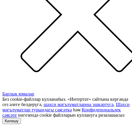
Барлык язмалар
Без cookie-файллар кулланабыз. «Интертат» сайтына кергәндә
сез әлеге белдерүгә,
шәхси мәгълүматларны эшкәртүгә
,
Шәхси
мәгълүматлар турындагы сәясәткә
һәм
Конфиденциальлек
сәясәте
нигезендә cookie файлларын куллануга ризалашасыз
Килешү