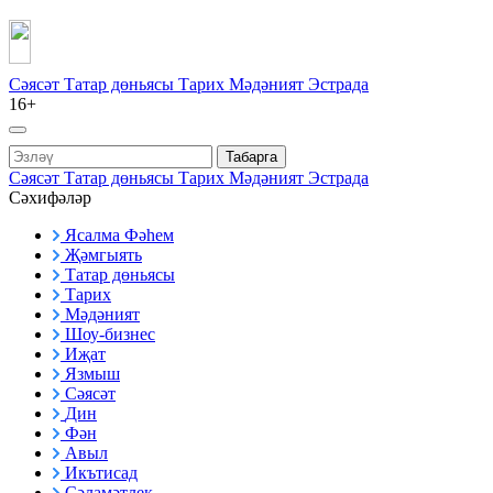
Сәясәт
Татар дөньясы
Тарих
Мәдәният
Эстрада
16+
Табарга
Сәясәт
Татар дөньясы
Тарих
Мәдәният
Эстрада
Сәхифәләр
Ясалма Фәһем
Җәмгыять
Татар дөньясы
Тарих
Мәдәният
Шоу-бизнес
Иҗат
Язмыш
Сәясәт
Дин
Фән
Авыл
Икътисад
Сәламәтлек