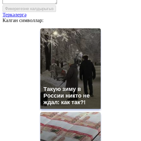
Фикерегезне калдырыгыз
Теркәлергә
Калган символлар:
Такую зиму в
России никто не
ждал: как так?!