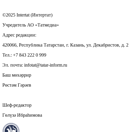
©2025 Intertat (Интертат)
Учредитель АО «Татмедиа»
Адрес редакции:
420066, Республика Татарстан, г. Казань, ул. Декабристов, д. 2
Тел.: +7 843 222 0 999
Эл. почта: infotat@tatar-inform.ru
Баш мөхәррир
Рөстәм Гәрәев
Шеф-редактор
Гөлүзә Ибраһимова