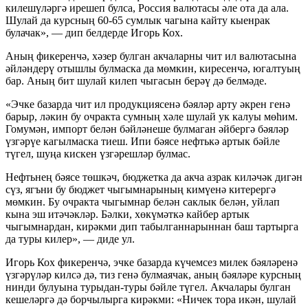
килешүләргә ирешеп булса, Россия валютасы әле ота да ала.
Шулай да курсның 60-65 сумлык чагына кайту кыенрак
булачак», — дип белдерде Игорь Кох.
Аның фикеренчә, хәзер булган акчаларны чит ил валютасына
әйләндерү отышлы булмаска да мөмкин, киресенчә, югалтуың
бар. Аның бит шулай килеп чыгасын берәү дә белмәде.
«Эчке базарда чит ил продукциясенә бәяләр арту әкрен генә
барыр, ләкин бу очракта сумның хәле шулай ук калуы мөһим.
Гомумән, импорт белән бәйләнеше булмаган әйбергә бәяләр
үзгәрүе кагылмаска тиеш. Ипи бәясе нефтькә артык бәйле
түгел, шуңа кискен үзгәрешләр булмас.
Нефтьнең бәясе төшкәч, бюджетка да акча азрак киләчәк дигән
сүз, ягъни бу бюджет чыгымнарының кимүенә китерергә
мөмкин. Бу очракта чыгымнар белән саклык белән, уйлап
кына эш итәчәкләр. Бәлки, хөкүмәткә кайбер артык
чыгымнардан, кирәкми дип табылганнарыннан баш тартырга
да туры килер», — диде ул.
Игорь Кох фикеренчә, эчке базарда күчемсез милек бәяләренә
үзгәрүләр килсә дә, тиз генә булмаячак, аның бәяләре курсның
нинди булуына турыдан-туры бәйле түгел. Акчалары булган
кешеләргә дә борчылырга кирәкми: «Ничек тора икән, шулай