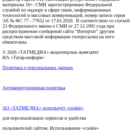
материалы 16+. СМИ зарегистрировано Федеральной
службой по надзору в сфере связи, информационных
технологий и массовых коммуникаций, номер записи серия
ЭЛ № ФС 77 - 77652 от 17.01.2020. В соответствии со статьей
23 Федерального закона о СМИ от 27.12.1991 года при
распространении сообщений сайта “Интертат” другим
средством массовой информации гиперссылка на него
обязательна.
© 2026 «ТАТМЕДИА» акционерлык җәмгыяте
ИА «Татар-информ»
Политика о персональных данных
Антикоррупционная политика
АО «ТАТМЕДИА» использует «cookie»
для персонализации сервисов и удобства
пользователей сайтом. Использование «cookie»