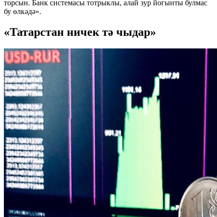
торсын. Банк системасы тотрыклы, алай зур йогынты булмас
бу өлкәдә».
«Татарстан ничек тә чыдар»