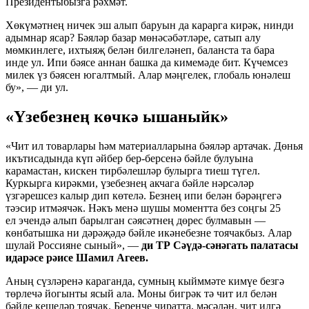
Президентыбызга рәхмәт.
Хөкүмәтнең ничек эш алып баруын да карарга кирәк, нинди
адымнар ясар? Бәяләр базар мөнәсәбәтләре, сатып алу
мөмкинлеге, ихтыяҗ белән билгеләнеп, баланста та бара
инде ул. Ипи бәясе аннан башка да кимемәде бит. Күчемсез
милек үз бәясен югалтмый. Алар мәңгелек, глобаль юнәлеш
бу», — ди ул.
«Үзебезнең көчкә ышаныйк»
«Чит ил товарлары һәм материалларына бәяләр артачак. Дөнья
икътисадында күп әйбер бер-берсенә бәйле булуына
карамастан, кискен тирбәлешләр булырга тиеш түгел.
Куркырга кирәкми, үзебезнең акчага бәйле нәрсәләр
үзгәрешсез калыр дип көтелә. Безнең ипи белән бәрәңгегә
тәэсир итмәячәк. Нәкъ менә шушы моментта без соңгы 25
ел эчендә алып барылган сәясәтнең дөрес булмавын —
көнбатышка ни дәрәҗәдә бәйле икәнебезне тоячакбыз. Алар
шулай Россияне сыный», —
ди ТР Сәүдә-сәнәгать палатасы
идарәсе рәисе Шамил Агеев.
Аның сүзләренә караганда, сумның кыйммәте кимүе безгә
төрлечә йогынты ясый ала. Моны бигрәк тә чит ил белән
бәйле кешеләр тоячак. Беренче чиратта, мәсәлән, чит илгә