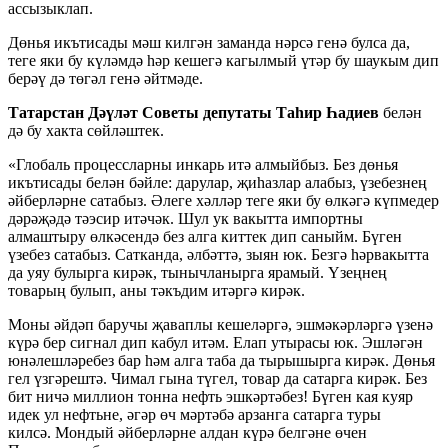
ассызыклап.
Дөнья икътисады мәш килгән заманда нәрсә генә булса да,
теге яки бу күләмдә һәр кешегә кагылмый үтәр бу шаукым дип
берәү дә төгәл генә әйтмәде.
Татарстан Дәүләт Советы депутаты Таһир Һадиев
белән
дә бу хакта сөйләштек.
«Глобаль процессларны инкарь итә алмыйбыз. Без дөнья
икътисады белән бәйле: дарулар, җиһазлар алабыз, үзебезнең
әйберләрне сатабыз. Әлеге хәлләр теге яки бу өлкәгә күпмедер
дәрәҗәдә тәэсир итәчәк. Шул ук вакытта импортны
алмаштыру өлкәсендә без алга киттек дип саныйм. Бүген
үзебез сатабыз. Сатканда, әлбәттә, зыян юк. Безгә һәрвакытта
да уяу булырга кирәк, тынычланырга ярамый. Үзеңнең
товарың булып, аны тәкъдим итәргә кирәк.
Моны әйдәп баручы җаваплы кешеләргә, эшмәкәрләргә үзенә
күрә бер сигнал дип кабул итәм. Елап утырасы юк. Эшләгән
юнәлешләребез бар һәм алга таба да тырышырга кирәк. Дөнья
гел үзгәрештә. Чимал гына түгел, товар да сатарга кирәк. Без
бит ничә миллион тонна нефть эшкәртәбез! Бүген кая куяр
идек ул нефтьне, әгәр өч мәртәбә арзанга сатарга туры
килсә. Мондый әйберләрне алдан күрә белгәне өчен