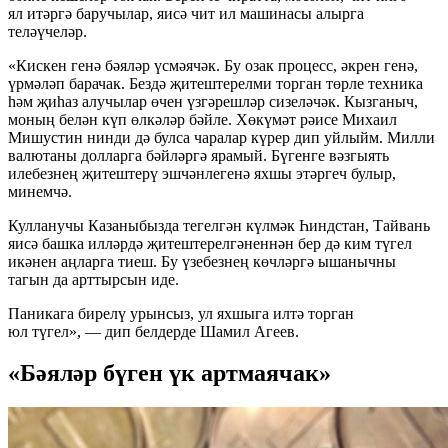
ял итәргә баручылар, яисә чит ил машинасы алырга
теләүчеләр.
«Кискен генә бәяләр үсмәячәк. Бу озак процесс, әкрен генә,
үрмәләп барачак. Бездә җитештерелми торган төрле техника
һәм җиһаз алучылар өчен үзгәрешләр сизеләчәк. Кызганыч,
моның белән күп өлкәләр бәйле. Хөкүмәт рәисе Михаил
Мишустин нинди дә булса чаралар күрер дип уйлыйм. Милли
валютаны долларга бәйләргә ярамый. Бүгенге вәзгыять
илебезнең җитештерү эшчәнлегенә яхшы этәргеч булыр,
минемчә.
Кулланучы Казаныбызда тегелгән күлмәк Һиндстан, Тайвань
яисә башка илләрдә җитештерелгәненнән бер дә ким түгел
икәнен аңларга тиеш. Бу үзебезнең көчләргә ышанычны
тагын да арттырсын иде.
Паникага бирелү урынсыз, ул яхшыга илтә торган
юл түгел», — дип белдерде Шамил Агеев.
«Бәяләр бүген үк артмаячак»