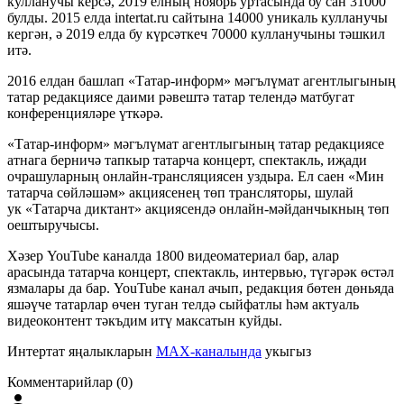
кулланучы керсә, 2019 елның ноябрь уртасында бу сан 31000
булды. 2015 елда intertat.ru сайтына 14000 уникаль кулланучы
кергән, ә 2019 елда бу күрсәткеч 70000 кулланучыны тәшкил
итә.
2016 елдан башлап «Татар-информ» мәгълүмат агентлыгының
татар редакциясе даими рәвештә татар телендә матбугат
конференцияләре үткәрә.
«Татар-информ» мәгълүмат агентлыгының татар редакциясе
атнага берничә тапкыр татарча концерт, спектакль, иҗади
очрашуларның онлайн-трансляциясен уздыра. Ел саен «Мин
татарча сөйләшәм» акциясенең төп трансляторы, шулай
ук «Татарча диктант» акциясендә онлайн-мәйданчыкның төп
оештыручысы.
Хәзер YouTube каналда 1800 видеоматериал бар, алар
арасында татарча концерт, спектакль, интервью, түгәрәк өстәл
язмалары да бар. YouTube канал ачып, редакция бөтен дөньяда
яшәүче татарлар өчен туган телдә сыйфатлы һәм актуаль
видеоконтент тәкъдим итү максатын куйды.
Интертат яңалыкларын
MAX-каналында
укыгыз
Комментарийлар (0)