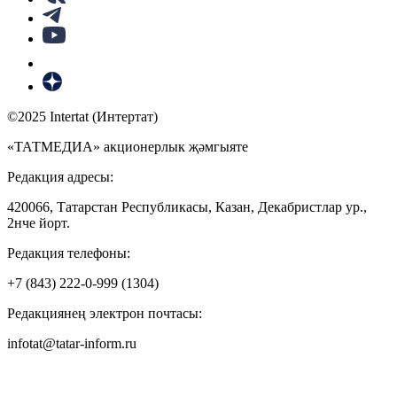
©2025 Intertat (Интертат)
«ТАТМЕДИА» акционерлык җәмгыяте
Редакция адресы:
420066, Татарстан Республикасы, Казан, Декабристлар ур.,
2нче йорт.
Редакция телефоны:
+7 (843) 222-0-999 (1304)
Редакциянең электрон почтасы:
infotat@tatar-inform.ru