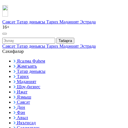
Сәясәт
Татар дөньясы
Тарих
Мәдәният
Эстрада
16+
Табарга
Сәясәт
Татар дөньясы
Тарих
Мәдәният
Эстрада
Сәхифәләр
Ясалма Фәһем
Җәмгыять
Татар дөньясы
Тарих
Мәдәният
Шоу-бизнес
Иҗат
Язмыш
Сәясәт
Дин
Фән
Авыл
Икътисад
Сәламәтлек