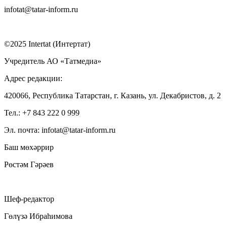
infotat@tatar-inform.ru
©2025 Intertat (Интертат)
Учредитель АО «Татмедиа»
Адрес редакции:
420066, Республика Татарстан, г. Казань, ул. Декабристов, д. 2
Тел.: +7 843 222 0 999
Эл. почта: infotat@tatar-inform.ru
Баш мөхәррир
Рөстәм Гәрәев
Шеф-редактор
Гөлүзә Ибраһимова