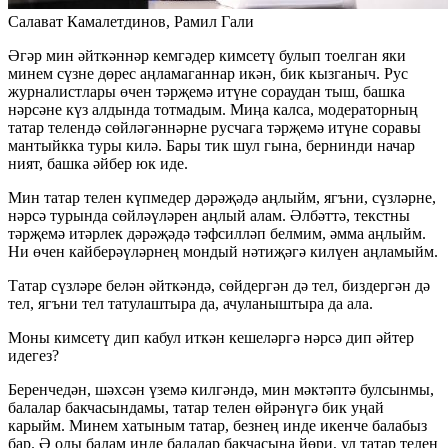
Салават Камалетдинов, Рамил Гали
Әгәр мин әйткәннәр кемгәдер кимсетү булып тоелган яки
минем сүзне дөрес аңламаганнар икән, бик кызганыч. Рус
журналистлары өчен тәрҗемә итүне сораудан тыш, башка
нәрсәне күз алдында тотмадым. Миңа калса, модераторның
татар телендә сөйләгәннәрне русчага тәрҗемә итүне соравы
мантыйкка туры килә. Бары тик шул гына, бернинди начар
ният, башка әйбер юк иде.
Мин татар телен күпмедер дәрәҗәдә аңлыйм, ягъни, сүзләрне,
нәрсә турында сөйләүләрен аңлый алам. Әлбәттә, текстны
тәрҗемә итәрлек дәрәҗәдә тәфсилләп белмим, әмма аңлыйм.
Ни өчен кайберәүләрнең мондый нәтиҗәгә килүен аңламыйм.
Татар сүзләре белән әйткәндә, сөйдергән дә тел, биздергән дә
тел, ягъни тел татулаштыра да, ачуланыштыра да ала.
Моны кимсетү дип кабул иткән кешеләргә нәрсә дип әйтер
идегез?
Беренчедән, шәхсән үземә килгәндә, мин мәктәптә булсынмы,
балалар бакчасындамы, татар телен өйрәнүгә бик уңай
карыйм. Минем хатыным татар, безнең инде икенче балабыз
бар. Ә олы балам инде балалар бакчасына йөри, ул татар телен