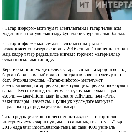
«Татар-информ» мәгълүмат агентлыгында татар телен һәм
мәдәниятен популярлаштыру буенча бик зур эш алып барыла.
«Татар-информ» мәгълүмат агентлыгының татар
редакциясенең хәзерге составы 2016 елның 1 июненнән эшли.
Аңа кадәр татар редакциясе нигездә тәрҗемә материаллар
белән шөгыльләнгән иде.
Беренче көннән үк җитәкчелек тарафыннан татар дөньясында
барган барлык вакыйгаларны оператив рәвештә яктыртып
бару бурычы куелды. «Татар-информ» мәгълүмат
агентлыгының татар редакциясе тулы цикл редакциясе булып
санала. Бүгенге көндә ул өч массакүләм мәгълүмат чарасы
әзерли — tatar-inform.tatar, intertat.ru сайтлары һәм «Атна
вакыйгалары» газетасы. Шушы ук күләмдәге матбугат
чараларын рус редакциясе дә чыгара.
Татар редакциясе эшчәнлегенең нәтиҗәсе — татар телле
интернет-ресурсларны укучылар санының тиз артуы. Әгәр
2015 елда tatar-inform.tatarсайтына ай саен 4000 уникаль