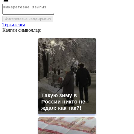
Фикерегезне калдырыгыз
Теркәлергә
Калган символлар:
Такую зиму в
России никто не
ждал: как так?!