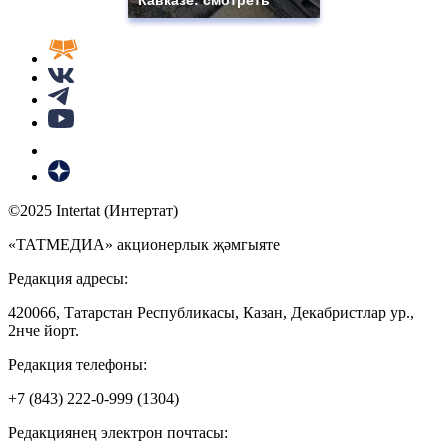
©2025 Intertat (Интертат)
«ТАТМЕДИА» акционерлык җәмгыяте
Редакция адресы:
420066, Татарстан Республикасы, Казан, Декабристлар ур.,
2нче йорт.
Редакция телефоны:
+7 (843) 222-0-999 (1304)
Редакциянең электрон почтасы: