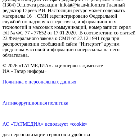
(1304) Эл.почта редакции: infotat@tatar-inform.ru Главный
редактор Гареев Р.И. Настоящий ресурс может содержать
материалы 16+. СМИ зарегистрировано Федеральной
службой по надзору в сфере связи, информационных
технологий и массовых коммуникаций, номер записи серия
ЭЛ № ФС 77 - 77652 от 17.01.2020. В соответствии со статьей
23 Федерального закона о СМИ от 27.12.1991 года при
распространении сообщений сайта “Интертат” другим
средством массовой информации гиперссылка на него
обязательна.
© 2026 «ТАТМЕДИА» акционерлык җәмгыяте
ИА «Татар-информ»
Политика о персональных данных
Антикоррупционная политика
АО «ТАТМЕДИА» использует «cookie»
для персонализации сервисов и удобства