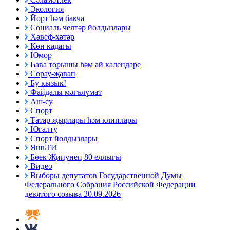
Экология
Йорт һәм бакча
Социаль челтәр йолдызлары
Хәвеф-хәтәр
Көн кадагы
Юмор
Һава торышы һәм ай календаре
Сорау-җавап
Бу кызык!
Файдалы мәгълүмат
Аш-су
Спорт
Татар җырлары һәм клиплары
Югалту
Спорт йолдызлары
ЯшьТИ
Бөек Җиңүнең 80 еллыгы
Видео
Выборы депутатов Государственной Думы
Федерального Собрания Российской Федерации
девятого созыва 20.09.2026