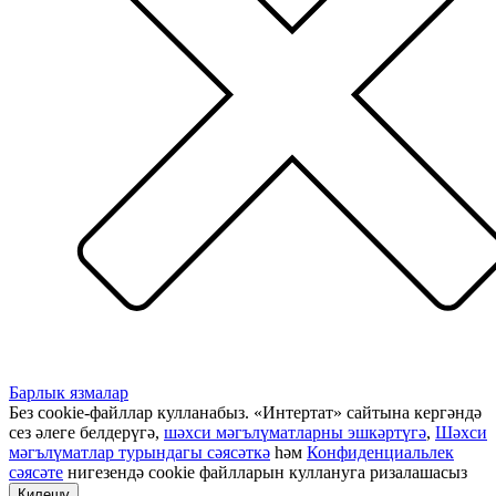
Барлык язмалар
Без cookie-файллар кулланабыз. «Интертат» сайтына кергәндә
сез әлеге белдерүгә,
шәхси мәгълүматларны эшкәртүгә
,
Шәхси
мәгълүматлар турындагы сәясәткә
һәм
Конфиденциальлек
сәясәте
нигезендә cookie файлларын куллануга ризалашасыз
Килешү