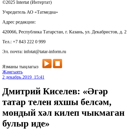
©2025 Intertat (Интертат)
Учредитель АО «Татмедиа»
Адрес редакции:
420066, Республика Татарстан, г. Казань, ул. Декабристов, д. 2
Тел.: +7 843 222 0 999
Эл. почта: infotat@tatar-inform.ru
Язманы тыңлагыз
Җәмгыять
2 декабрь 2019 15:41
Дмитрий Киселев: «Әгәр
татар телен яхшы белсәм,
мондый хәл килеп чыкмаган
булыр иде»