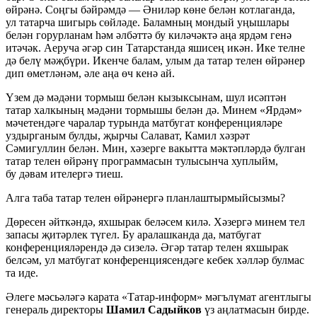
өйрәнә. Соңгы бәйрәмдә — Әниләр көне белән котлаганда,
ул татарча шигырь сөйләде. Баламның мондый уңышлары
белән горурланам һәм әлбәттә бу киләчәктә аңа ярдәм генә
итәчәк. Аеруча әгәр син Татарстанда яшисең икән. Ике телне
дә белү мәҗбүри. Икенче балам, улым да татар телен өйрәнер
дип өметләнәм, әле аңа өч кенә ай.
Үзем дә мәдәни тормыш белән кызыксынам, шул исәптән
татар халкының мәдәни тормышы белән дә. Минем «Ярдәм»
мәчетендәге чаралар турында матбугат конференцияләре
уздырганым булды, җырчы Салават, Камил хәзрәт
Сәмигуллин белән. Мин, хәзерге вакытта мәктәпләрдә булган
татар телен өйрәнү программасын тулысынча хуплыйм,
бу дәвам ителергә тиеш.
Алга таба татар телен өйрәнергә планлаштырмыйсызмы?
Дөресен әйткәндә, яхшырак беләсем килә. Хәзергә минем тел
запасы җитәрлек түгел. Бу аралашканда да, матбугат
конференцияләрендә дә сизелә. Әгәр татар телен яхшырак
белсәм, ул матбугат конференциясендәге кебек хәлләр булмас
та иде.
Әлеге мәсьәләгә карата «Татар-информ» мәгълүмат агентлыгы
генераль директоры
Шамил Садыйков
үз аңлатмасын бирде.