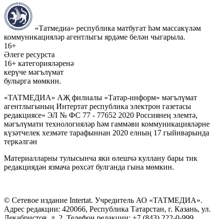
«Татмедиа» республика матбугат һәм массакүләм
коммуникацияләр агентлыгы ярдәме белән чыгарыла.
16+
Әлеге ресурста
16+ категорияләренә
керүче мәгълүмат
булырга мөмкин.
«ТАТМЕДИА» АҖ филиалы «Татар-информ» мәгълүмат
агентлыгының Интертат республика электрон газетасы
редакциясе» ЭЛ № ФС 77 - 77652 2020 Россиянең элемтә,
мәгълүмати технологияләр һәм гаммәви коммуникацияләрне
күзәтчелек хезмәте тарафыннан 2020 елның 17 гыйнварында
теркәлгән
Материалларны тулысынча яки өлешчә куллану бары тик
редакциядән язмача рөхсәт булганда гына мөмкин.
© Сетевое издание Intertat. Учредитель АО «ТАТМЕДИА».
Адрес редакции: 420066, Республика Татарстан, г. Казань, ул.
Декабристов, д. 2. Телефон редакции: +7 (843) 222-0-999