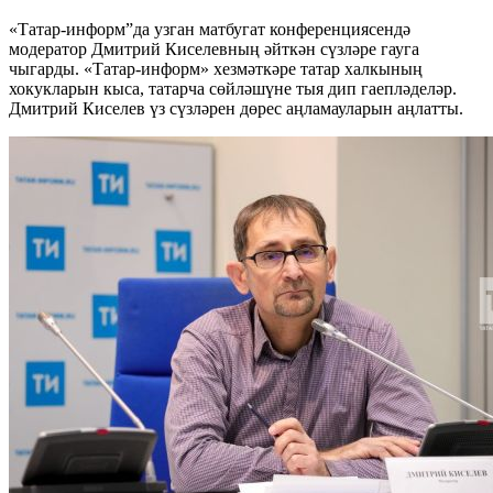
«Татар-информ”да узган матбугат конференциясендә
модератор Дмитрий Киселевның әйткән сүзләре гауга
чыгарды. «Татар-информ» хезмәткәре татар халкының
хокукларын кыса, татарча сөйләшүне тыя дип гаепләделәр.
Дмитрий Киселев үз сүзләрен дөрес аңламауларын аңлатты.