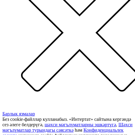
Барлык язмалар
Без cookie-файллар кулланабыз. «Интертат» сайтына кергәндә
сез әлеге белдерүгә,
шәхси мәгълүматларны эшкәртүгә
,
Шәхси
мәгълүматлар турындагы сәясәткә
һәм
Конфиденциальлек