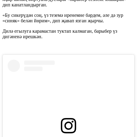
дип канатландырган.
«Бу сикерүдән соң, үз теземә иренемне бәрдем, әле дә зур
«синяк» белән йөрим», дип җавап язган җырчы.
Дилә егылуга карамастан туктап калмаган, барыбер үз
дигәненә ирешкән.