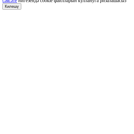
сәясәте
нигезендә cookie файлларын куллануга ризалашасыз
Килешү