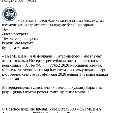
Гөлүзә Ибраһимова
«Татмедиа» республика матбугат һәм массакүләм
коммуникацияләр агентлыгы ярдәме белән чыгарыла.
16+
Әлеге ресурста
16+ категорияләренә
керүче мәгълүмат
булырга мөмкин.
«ТАТМЕДИА» АҖ филиалы «Татар-информ» мәгълүмат
агентлыгының Интертат республика электрон газетасы
редакциясе» ЭЛ № ФС 77 - 77652 2020 Россиянең элемтә,
мәгълүмати технологияләр һәм гаммәви коммуникацияләрне
күзәтчелек хезмәте тарафыннан 2020 елның 17 гыйнварында
теркәлгән
Материалларны тулысынча яки өлешчә куллану бары тик
редакциядән язмача рөхсәт булганда гына мөмкин.
© Сетевое издание Intertat. Учредитель АО «ТАТМЕДИА».