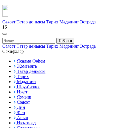
Сәясәт
Татар дөньясы
Тарих
Мәдәният
Эстрада
16+
Табарга
Сәясәт
Татар дөньясы
Тарих
Мәдәният
Эстрада
Сәхифәләр
Ясалма Фәһем
Җәмгыять
Татар дөньясы
Тарих
Мәдәният
Шоу-бизнес
Иҗат
Язмыш
Сәясәт
Дин
Фән
Авыл
Икътисад
Сәламәтлек