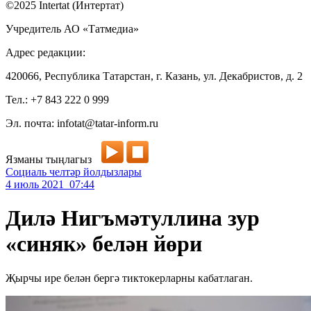
©2025 Intertat (Интертат)
Учредитель АО «Татмедиа»
Адрес редакции:
420066, Республика Татарстан, г. Казань, ул. Декабристов, д. 2
Тел.: +7 843 222 0 999
Эл. почта: infotat@tatar-inform.ru
Язманы тыңлагыз
Социаль челтәр йолдызлары
4 июль 2021 07:44
Дилә Нигъмәтуллина зур
«синяк» белән йөри
Җырчы ире белән бергә тиктокерларны кабатлаган.