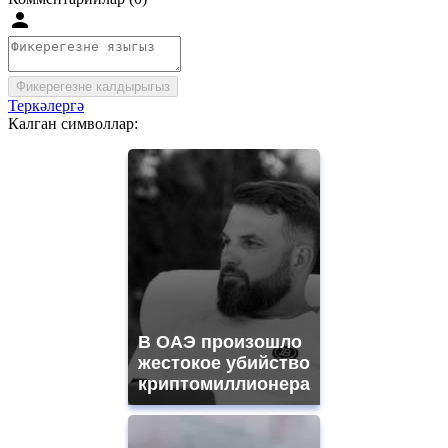
Фикерегезне калдырыгыз
Теркәлергә
Калган символлар:
В ОАЭ произошло
жестокое убийство
криптомиллионера