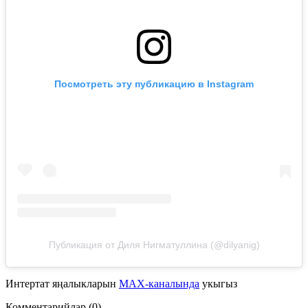
Посмотреть эту публикацию в Instagram
Публикация от Диля Нигматуллина (@dilyanig)
Интертат яңалыкларын
MAX-каналында
укыгыз
Комментарийлар (0)