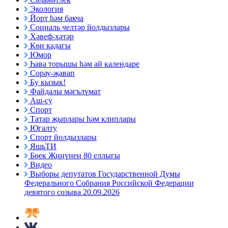
Экология
Йорт һәм бакча
Социаль челтәр йолдызлары
Хәвеф-хәтәр
Көн кадагы
Юмор
Һава торышы һәм ай календаре
Сорау-җавап
Бу кызык!
Файдалы мәгълүмат
Аш-су
Спорт
Татар җырлары һәм клиплары
Югалту
Спорт йолдызлары
ЯшьТИ
Бөек Җиңүнең 80 еллыгы
Видео
Выборы депутатов Государственной Думы
Федерального Собрания Российской Федерации
девятого созыва 20.09.2026