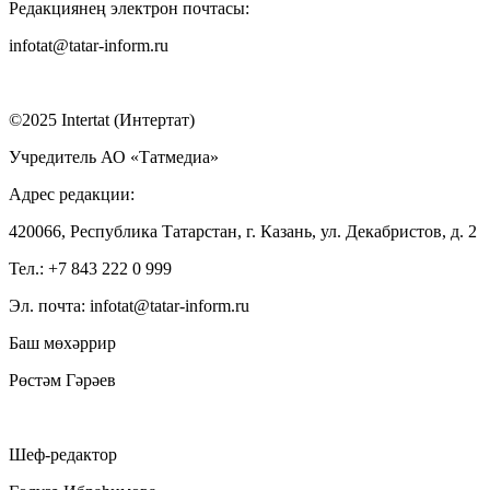
Редакциянең электрон почтасы:
infotat@tatar-inform.ru
©2025 Intertat (Интертат)
Учредитель АО «Татмедиа»
Адрес редакции:
420066, Республика Татарстан, г. Казань, ул. Декабристов, д. 2
Тел.: +7 843 222 0 999
Эл. почта: infotat@tatar-inform.ru
Баш мөхәррир
Рөстәм Гәрәев
Шеф-редактор