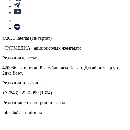
©2025 Intertat (Интертат)
«ТАТМЕДИА» акционерлык җәмгыяте
Редакция адресы:
420066, Татарстан Республикасы, Казан, Декабристлар ур.,
2нче йорт.
Редакция телефоны:
+7 (843) 222-0-999 (1304)
Редакциянең электрон почтасы:
infotat@tatar-inform.ru