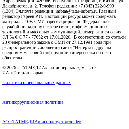
Адрес редакции: 420066, Республика Татарстан, г. Казань, ул.
Декабристов, д. 2. Телефон редакции: +7 (843) 222-0-999
(1304) Эл.почта редакции: infotat@tatar-inform.ru Главный
редактор Гареев Р.И. Настоящий ресурс может содержать
материалы 16+. СМИ зарегистрировано Федеральной
службой по надзору в сфере связи, информационных
технологий и массовых коммуникаций, номер записи серия
ЭЛ № ФС 77 - 77652 от 17.01.2020. В соответствии со статьей
23 Федерального закона о СМИ от 27.12.1991 года при
распространении сообщений сайта “Интертат” другим
средством массовой информации гиперссылка на него
обязательна.
© 2026 «ТАТМЕДИА» акционерлык җәмгыяте
ИА «Татар-информ»
Политика о персональных данных
Антикоррупционная политика
АО «ТАТМЕДИА» использует «cookie»