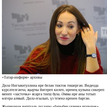
«Татар-информ» архивы
Дилә Нигъмәтуллина ире белән тикток төшергән. Видеода
күрсәтелгәнчә, җырчы йөгереп килеп, иренең кулына сикереп
менеп «ласточка» ясарга тиеш була. Әмма ире аны тотып
өлгерә алмый. Дилә егылып, үз тезенә иренен бәргән.
Җырчының виртуаль дуслары «барыбер сезнеке яхшырак»