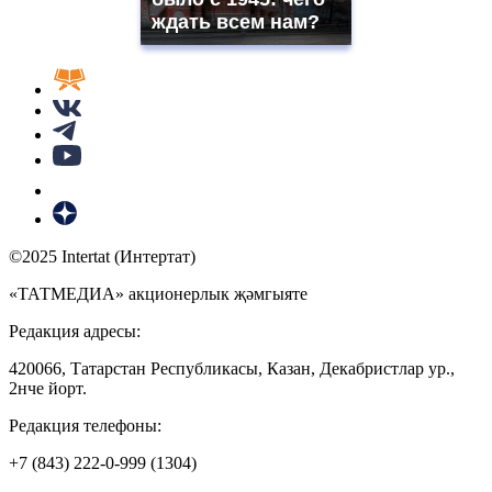
ждать всем нам?
©2025 Intertat (Интертат)
«ТАТМЕДИА» акционерлык җәмгыяте
Редакция адресы:
420066, Татарстан Республикасы, Казан, Декабристлар ур.,
2нче йорт.
Редакция телефоны:
+7 (843) 222-0-999 (1304)