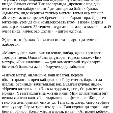
килде. Рәхмәт сезгә! Тик араларында „иренеңне шундый
ямьсез итеп кабарткансың“ дигәннәре дә байтак булды.
Җәмәгать, инде берничә тапкыр әйттем, тагын бер тапкыр
әйтеп үтәм: өске иренем брекет өчен кабарып тора. Дөресен
әйткәндә, үзем дә бик комплексовать итәм. Тизрәк аларны
алып, рәхәтләнеп 32 тешемне күрсәтеп елмаерга хыялланам. Ә
әлегә инде, ничек бар шулай», - дигән җырчы.
Җырчының бу җавабы калган инстачыларны да «уятып»
җибәргән.
«Минем уйлавымча, бик килешле, чибәр, җырчы узгәреп
торырга тиеш. Олыгайсам да үзгәреп торасы килә», «Бик
матур», «Бик килешле», — дип комментарий язучыларга
бөтенләй башкача җавап бирүчеләр дә табылган.
«Ничек матур, аңламыйм, каш ясалган, керфек
ябыштырылган, ирен кабарган», «Гафу итегез, барысы да
ясалма, бернинди табигыйлык юк. Буялган курчак инде»,
«Иренең коточкыч», «Элек матуррак идегез, бигрәк ямьсез
монда», Үз матурлыгыңа җитми инде. Мин дә яратмыйм бит
шушы ясалган каш, ябыштырылган керфекләрне. Җиңелчә
генә бизәнеп булмый микән ул. Таптылар хәзер, сыер керфеге
ясап куялар. Бер матурлыгы да юк. Таш курчак ди торган иде
безнең әбиләр. Болар җанлы курчак инде», «Ат ирене кебек»,