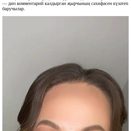
— дип комментарий калдырган җырчының сәхифәсен күзәтеп
баручылар.