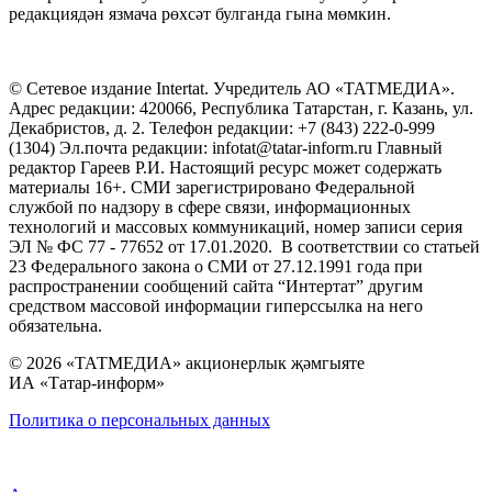
редакциядән язмача рөхсәт булганда гына мөмкин.
© Сетевое издание Intertat. Учредитель АО «ТАТМЕДИА».
Адрес редакции: 420066, Республика Татарстан, г. Казань, ул.
Декабристов, д. 2. Телефон редакции: +7 (843) 222-0-999
(1304) Эл.почта редакции: infotat@tatar-inform.ru Главный
редактор Гареев Р.И. Настоящий ресурс может содержать
материалы 16+. СМИ зарегистрировано Федеральной
службой по надзору в сфере связи, информационных
технологий и массовых коммуникаций, номер записи серия
ЭЛ № ФС 77 - 77652 от 17.01.2020. В соответствии со статьей
23 Федерального закона о СМИ от 27.12.1991 года при
распространении сообщений сайта “Интертат” другим
средством массовой информации гиперссылка на него
обязательна.
© 2026 «ТАТМЕДИА» акционерлык җәмгыяте
ИА «Татар-информ»
Политика о персональных данных