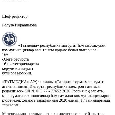
Шеф-редактор
Гөлүзә Ибраһимова
«Татмедиа» республика матбугат һәм массакүләм
коммуникацияләр агентлыгы ярдәме белән чыгарыла.
16+
Әлеге ресурста
16+ категорияләренә
керүче мәгълүмат
булырга мөмкин.
«ТАТМЕДИА» АҖ филиалы «Татар-информ» мәгълүмат
агентлыгының Интертат республика электрон газетасы
редакциясе» ЭЛ № ФС 77 - 77652 2020 Россиянең элемтә,
мәгълүмати технологияләр һәм гаммәви коммуникацияләрне
күзәтчелек хезмәте тарафыннан 2020 елның 17 гыйнварында
теркәлгән
Материалларны тулысынча яки өлешчә куллану бары тик