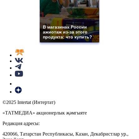
В магазинах России
ажиотаж из-за этого
продукта: что купить?
©2025 Intertat (Интертат)
«ТАТМЕДИА» акционерлык җәмгыяте
Редакция адресы:
420066, Татарстан Республикасы, Казан, Декабристлар ур.,