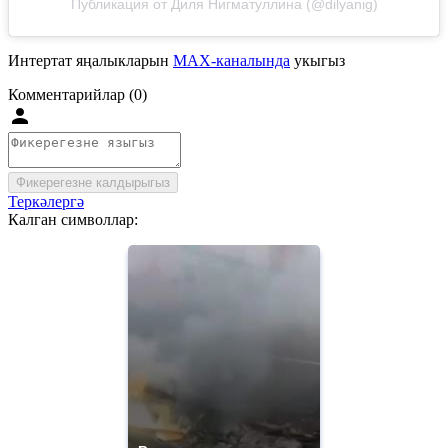
Публикация от Диля Нигматуллина (@dilyanig)
Интертат яңалыкларын
MAX-каналында
укыгыз
Комментарийлар (0)
Фикерегезне калдырыгыз
Теркәлергә
Калган символлар: