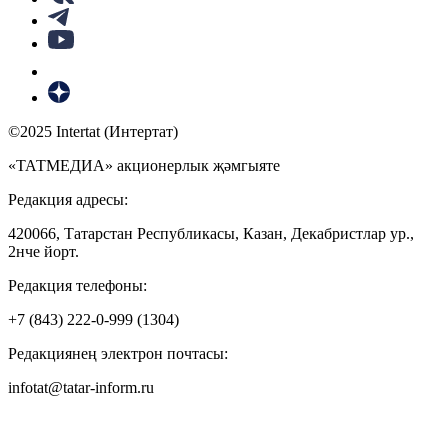
©2025 Intertat (Интертат)
«ТАТМЕДИА» акционерлык җәмгыяте
Редакция адресы:
420066, Татарстан Республикасы, Казан, Декабристлар ур.,
2нче йорт.
Редакция телефоны:
+7 (843) 222-0-999 (1304)
Редакциянең электрон почтасы:
infotat@tatar-inform.ru