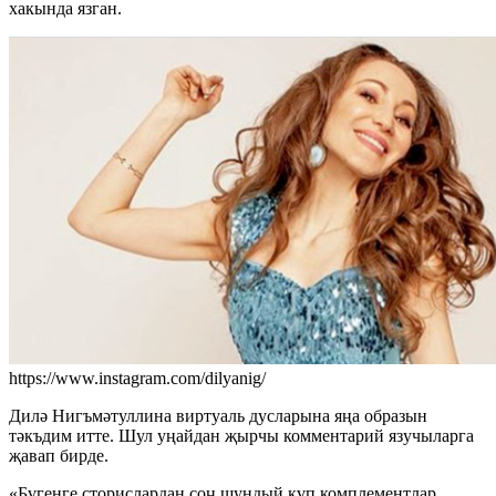
хакында язган.
https://www.instagram.com/dilyanig/
Дилә Нигъмәтуллина виртуаль дусларына яңа образын
тәкъдим итте. Шул уңайдан җырчы комментарий язучыларга
җавап бирде.
«Бүгенге сторислардан соң шундый күп комплементлар