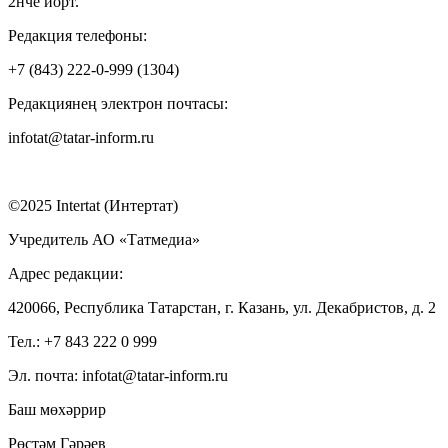
2нче йорт.
Редакция телефоны:
+7 (843) 222-0-999 (1304)
Редакциянең электрон почтасы:
infotat@tatar-inform.ru
©2025 Intertat (Интертат)
Учредитель АО «Татмедиа»
Адрес редакции:
420066, Республика Татарстан, г. Казань, ул. Декабристов, д. 2
Тел.: +7 843 222 0 999
Эл. почта: infotat@tatar-inform.ru
Баш мөхәррир
Рөстәм Гәрәев