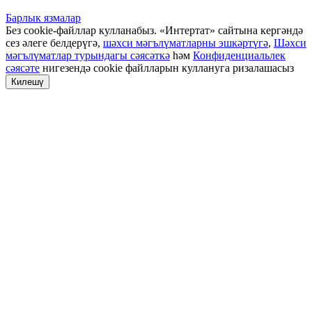
Барлык язмалар
Без cookie-файллар кулланабыз. «Интертат» сайтына кергәндә
сез әлеге белдерүгә,
шәхси мәгълүматларны эшкәртүгә
,
Шәхси
мәгълүматлар турындагы сәясәткә
һәм
Конфиденциальлек
сәясәте
нигезендә cookie файлларын куллануга ризалашасыз
Килешү