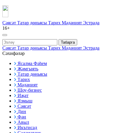
Сәясәт
Татар дөньясы
Тарих
Мәдәният
Эстрада
16+
Табарга
Сәясәт
Татар дөньясы
Тарих
Мәдәният
Эстрада
Сәхифәләр
Ясалма Фәһем
Җәмгыять
Татар дөньясы
Тарих
Мәдәният
Шоу-бизнес
Иҗат
Язмыш
Сәясәт
Дин
Фән
Авыл
Икътисад
Сәламәтлек