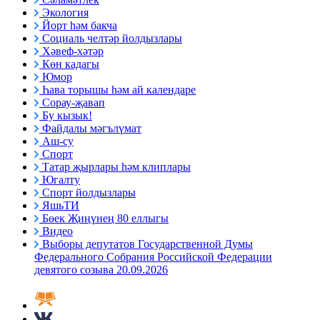
Экология
Йорт һәм бакча
Социаль челтәр йолдызлары
Хәвеф-хәтәр
Көн кадагы
Юмор
Һава торышы һәм ай календаре
Сорау-җавап
Бу кызык!
Файдалы мәгълүмат
Аш-су
Спорт
Татар җырлары һәм клиплары
Югалту
Спорт йолдызлары
ЯшьТИ
Бөек Җиңүнең 80 еллыгы
Видео
Выборы депутатов Государственной Думы
Федерального Собрания Российской Федерации
девятого созыва 20.09.2026