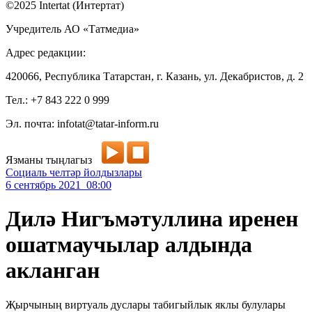
©2025 Intertat (Интертат)
Учредитель АО «Татмедиа»
Адрес редакции:
420066, Республика Татарстан, г. Казань, ул. Декабристов, д. 2
Тел.: +7 843 222 0 999
Эл. почта: infotat@tatar-inform.ru
Язманы тыңлагыз
Социаль челтәр йолдызлары
6 сентябрь 2021 08:00
Дилә Нигъмәтуллина иренен
ошатмаучылар алдында
акланган
Җырчының виртуаль дуслары табигыйлык яклы булулары