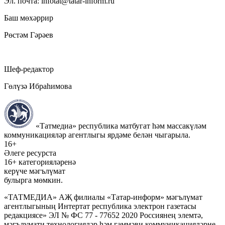
Эл. почта: infotat@tatar-inform.ru
Баш мөхәррир
Рөстәм Гәрәев
Шеф-редактор
Гөлүзә Ибраһимова
«Татмедиа» республика матбугат һәм массакүләм
коммуникацияләр агентлыгы ярдәме белән чыгарыла.
16+
Әлеге ресурста
16+ категорияләренә
керүче мәгълүмат
булырга мөмкин.
«ТАТМЕДИА» АҖ филиалы «Татар-информ» мәгълүмат
агентлыгының Интертат республика электрон газетасы
редакциясе» ЭЛ № ФС 77 - 77652 2020 Россиянең элемтә,
мәгълүмати технологияләр һәм гаммәви коммуникацияләрне