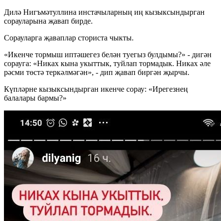
Дилә Нигъмәтуллина инстачыларның иң кызыксындырган
сорауларына җавап бирде.
Сорауларга җаваплар сториста чыкты.
«Икенче тормыш иптәшегез белән туегыз булдымы?» - дигән
сорауга: «Никах кына укыттык, туйлап тормадык. Никах әле
рәсми төстә теркәлмәгән», - дип җавап биргән җырчы.
Күпләрне кызыксындырган икенче сорау: «Ирегезнең
балалары бармы?»