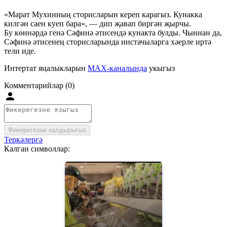
«Марат Мухинның сторисларын кереп карагыз. Кунакка
килгән саен куеп бара», — дип җавап биргән җырчы.
Бу көннәрдә генә Сәфинә әтисендә кунакта булды. Чыннан да,
Сәфинә әтисенең сторисларында инстачыларга хәерле иртә
тели иде.
Интертат яңалыкларын
MAX-каналында
укыгыз
Комментарийлар (0)
Фикерегезне калдырыгыз
Теркәлергә
Калган символлар: