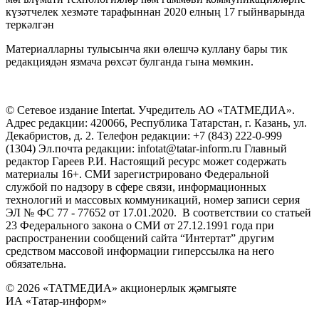
күзәтчелек хезмәте тарафыннан 2020 елның 17 гыйнварында
теркәлгән
Материалларны тулысынча яки өлешчә куллану бары тик
редакциядән язмача рөхсәт булганда гына мөмкин.
© Сетевое издание Intertat. Учредитель АО «ТАТМЕДИА».
Адрес редакции: 420066, Республика Татарстан, г. Казань, ул.
Декабристов, д. 2. Телефон редакции: +7 (843) 222-0-999
(1304) Эл.почта редакции: infotat@tatar-inform.ru Главный
редактор Гареев Р.И. Настоящий ресурс может содержать
материалы 16+. СМИ зарегистрировано Федеральной
службой по надзору в сфере связи, информационных
технологий и массовых коммуникаций, номер записи серия
ЭЛ № ФС 77 - 77652 от 17.01.2020. В соответствии со статьей
23 Федерального закона о СМИ от 27.12.1991 года при
распространении сообщений сайта “Интертат” другим
средством массовой информации гиперссылка на него
обязательна.
© 2026 «ТАТМЕДИА» акционерлык җәмгыяте
ИА «Татар-информ»