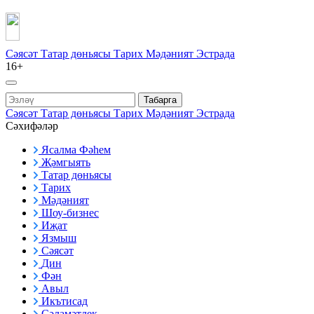
Сәясәт
Татар дөньясы
Тарих
Мәдәният
Эстрада
16+
Табарга
Сәясәт
Татар дөньясы
Тарих
Мәдәният
Эстрада
Сәхифәләр
Ясалма Фәһем
Җәмгыять
Татар дөньясы
Тарих
Мәдәният
Шоу-бизнес
Иҗат
Язмыш
Сәясәт
Дин
Фән
Авыл
Икътисад
Сәламәтлек