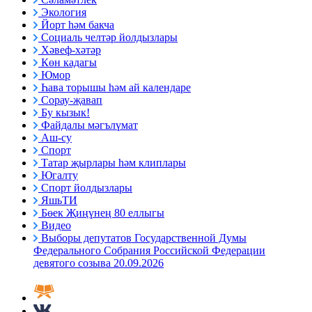
Экология
Йорт һәм бакча
Социаль челтәр йолдызлары
Хәвеф-хәтәр
Көн кадагы
Юмор
Һава торышы һәм ай календаре
Сорау-җавап
Бу кызык!
Файдалы мәгълүмат
Аш-су
Спорт
Татар җырлары һәм клиплары
Югалту
Спорт йолдызлары
ЯшьТИ
Бөек Җиңүнең 80 еллыгы
Видео
Выборы депутатов Государственной Думы
Федерального Собрания Российской Федерации
девятого созыва 20.09.2026