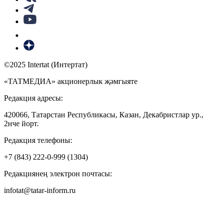
©2025 Intertat (Интертат)
«ТАТМЕДИА» акционерлык җәмгыяте
Редакция адресы:
420066, Татарстан Республикасы, Казан, Декабристлар ур.,
2нче йорт.
Редакция телефоны:
+7 (843) 222-0-999 (1304)
Редакциянең электрон почтасы:
infotat@tatar-inform.ru