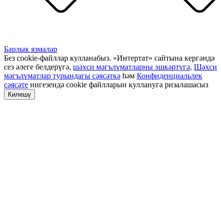
Барлык язмалар
Без cookie-файллар кулланабыз. «Интертат» сайтына кергәндә
сез әлеге белдерүгә,
шәхси мәгълүматларны эшкәртүгә
,
Шәхси
мәгълүматлар турындагы сәясәткә
һәм
Конфиденциальлек
сәясәте
нигезендә cookie файлларын куллануга ризалашасыз
Килешү