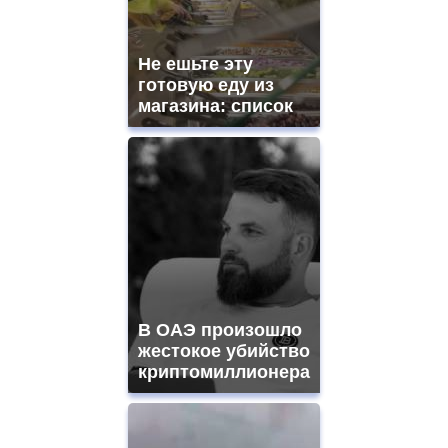
Не ешьте эту
готовую еду из
магазина: список
В ОАЭ произошло
жестокое убийство
криптомиллионера