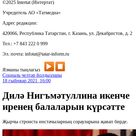
©2025 Intertat (Интертат)
Учредитель АО «Татмедиа»
Адрес редакции:
420066, Республика Татарстан, г. Казань, ул. Декабристов, д. 2
Тел.: +7 843 222 0 999
Эл. почта: infotat@tatar-inform.ru
Язманы тыңлагыз
Социаль челтәр йолдызлары
18 гыйнвар 2021 16:00
Дилә Нигъмәтуллина икенче
иренең балаларын күрсәтте
Җырчы строиста инстачыларның сорауларына җавап бирде.