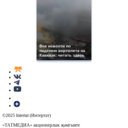
Все новости по
падению вертолета на
Кавказе: читать здесь
©2025 Intertat (Интертат)
«ТАТМЕДИА» акционерлык җәмгыяте