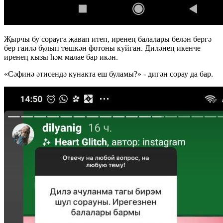
Җырчы бу сорауга җавап итеп, иренең балалары белән бергә
бер гаилә булып төшкән фотоны куйган. Диләнең икенче
иренең кызы һәм малае бар икән.
«Сәфинә әтисендә кунакта еш буламы?» - дигән сорау да бар.