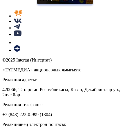
©2025 Intertat (Интертат)
«ТАТМЕДИА» акционерлык җәмгыяте
Редакция адресы:
420066, Татарстан Республикасы, Казан, Декабристлар ур.,
2нче йорт.
Редакция телефоны:
+7 (843) 222-0-999 (1304)
Редакциянең электрон почтасы: