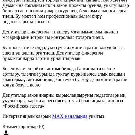
Думасына тәкъдим иткән закон проекты буенча, укытучылар
биш ел саен психиатрларга күренеп, белешмә алып килергә
тиеш. Бу мәктәп һәм профессиональ белем бирү
педагогларына кагыла.
Депутатлар фикеренчә, тикшерү узганмы-юкмы икәнен
мәгариф министрлыгы контрольдә тотарга тиеш.
Бу проект нигезендә, укытучы административ хокук бозса,
эшеннән алынырга тиеш. Депутатлар фикеренчә,
бу мәктәпләрдә тәртип урнаштырачак.
Белешмә өчен: әйтик автомобильдә барганда тизлекне
арттыру, тыелган урында туктау, куркынычсызлык каешын
эләктермәү, автомобильдә аптечка булмау да административ
хокук бозуга керә.
Депутатлар законннарны кырысландыруны педагогларның
укучыларга карата агрессиясе артуы белән аңлата, дип яза
«Российская газета».
Интертат яңалыкларын
MAX-каналында
укыгыз
Комментарийлар (0)