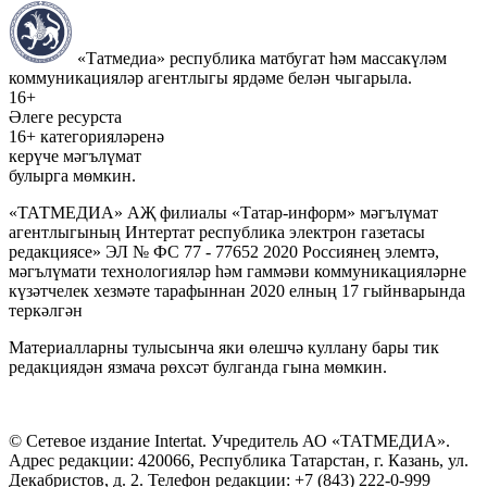
«Татмедиа» республика матбугат һәм массакүләм
коммуникацияләр агентлыгы ярдәме белән чыгарыла.
16+
Әлеге ресурста
16+ категорияләренә
керүче мәгълүмат
булырга мөмкин.
«ТАТМЕДИА» АҖ филиалы «Татар-информ» мәгълүмат
агентлыгының Интертат республика электрон газетасы
редакциясе» ЭЛ № ФС 77 - 77652 2020 Россиянең элемтә,
мәгълүмати технологияләр һәм гаммәви коммуникацияләрне
күзәтчелек хезмәте тарафыннан 2020 елның 17 гыйнварында
теркәлгән
Материалларны тулысынча яки өлешчә куллану бары тик
редакциядән язмача рөхсәт булганда гына мөмкин.
© Сетевое издание Intertat. Учредитель АО «ТАТМЕДИА».
Адрес редакции: 420066, Республика Татарстан, г. Казань, ул.
Декабристов, д. 2. Телефон редакции: +7 (843) 222-0-999