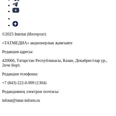
©2025 Intertat (Интертат)
«ТАТМЕДИА» акционерлык җәмгыяте
Редакция адресы:
420066, Татарстан Республикасы, Казан, Декабристлар ур.,
2нче йорт.
Редакция телефоны:
+7 (843) 222-0-999 (1304)
Редакциянең электрон почтасы:
infotat@tatar-inform.ru