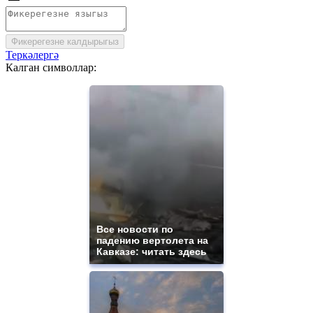
Фикерегезне калдырыгыз
Теркәлергә
Калган символлар:
Все новости по
падению вертолета на
Кавказе: читать здесь