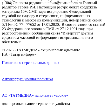
(1304) Эл.почта редакции: infotat@tatar-inform.ru Главный
редактор Гареев Р.И. Настоящий ресурс может содержать
материалы 16+. СМИ зарегистрировано Федеральной
службой по надзору в сфере связи, информационных
технологий и массовых коммуникаций, номер записи серия
ЭЛ № ФС 77 - 77652 от 17.01.2020. В соответствии со статьей
23 Федерального закона о СМИ от 27.12.1991 года при
распространении сообщений сайта “Интертат” другим
средством массовой информации гиперссылка на него
обязательна.
© 2026 «ТАТМЕДИА» акционерлык җәмгыяте
ИА «Татар-информ»
Политика о персональных данных
Антикоррупционная политика
АО «ТАТМЕДИА» использует «cookie»
для персонализации сервисов и удобства