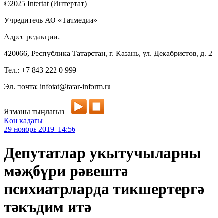
©2025 Intertat (Интертат)
Учредитель АО «Татмедиа»
Адрес редакции:
420066, Республика Татарстан, г. Казань, ул. Декабристов, д. 2
Тел.: +7 843 222 0 999
Эл. почта: infotat@tatar-inform.ru
Язманы тыңлагыз
Көн кадагы
29 ноябрь 2019 14:56
Депутатлар укытучыларны
мәҗбүри рәвештә
психиатрларда тикшертергә
тәкъдим итә