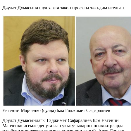
Дәүләт Думасына шул хакта закон проекты тәкъдим ителгән.
Евгений Марченко (сулда) һәм Гаджимет Сафаралиев
Дәүләт Думасындагы Гаджимет Сафаралиев һәм Евгений
Марченко исемле депутатлар укытучыларны психиатрларда
мәҗбүри тикшертеп торырга кирәк дип саный. Алар Дәүләт