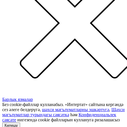
Барлык язмалар
Без cookie-файллар кулланабыз. «Интертат» сайтына кергәндә
сез әлеге белдерүгә,
шәхси мәгълүматларны эшкәртүгә
,
Шәхси
мәгълүматлар турындагы сәясәткә
һәм
Конфиденциальлек
сәясәте
нигезендә cookie файлларын куллануга ризалашасыз
Килешү