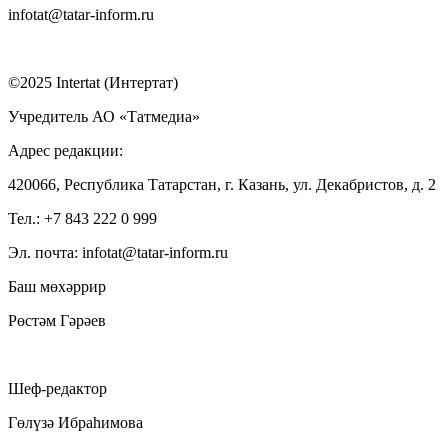
infotat@tatar-inform.ru
©2025 Intertat (Интертат)
Учредитель АО «Татмедиа»
Адрес редакции:
420066, Республика Татарстан, г. Казань, ул. Декабристов, д. 2
Тел.: +7 843 222 0 999
Эл. почта: infotat@tatar-inform.ru
Баш мөхәррир
Рөстәм Гәрәев
Шеф-редактор
Гөлүзә Ибраһимова