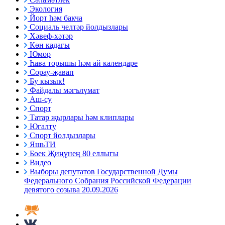
Экология
Йорт һәм бакча
Социаль челтәр йолдызлары
Хәвеф-хәтәр
Көн кадагы
Юмор
Һава торышы һәм ай календаре
Сорау-җавап
Бу кызык!
Файдалы мәгълүмат
Аш-су
Спорт
Татар җырлары һәм клиплары
Югалту
Спорт йолдызлары
ЯшьТИ
Бөек Җиңүнең 80 еллыгы
Видео
Выборы депутатов Государственной Думы
Федерального Собрания Российской Федерации
девятого созыва 20.09.2026