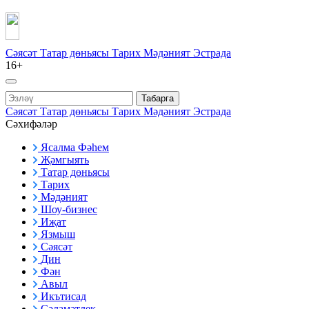
Сәясәт
Татар дөньясы
Тарих
Мәдәният
Эстрада
16+
Табарга
Сәясәт
Татар дөньясы
Тарих
Мәдәният
Эстрада
Сәхифәләр
Ясалма Фәһем
Җәмгыять
Татар дөньясы
Тарих
Мәдәният
Шоу-бизнес
Иҗат
Язмыш
Сәясәт
Дин
Фән
Авыл
Икътисад
Сәламәтлек