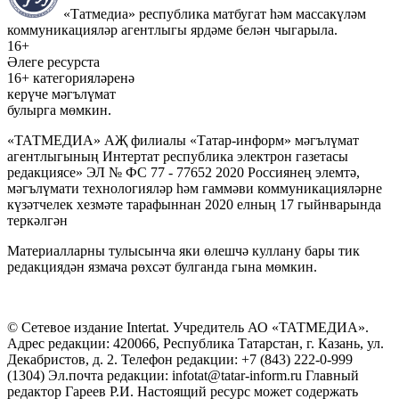
«Татмедиа» республика матбугат һәм массакүләм
коммуникацияләр агентлыгы ярдәме белән чыгарыла.
16+
Әлеге ресурста
16+ категорияләренә
керүче мәгълүмат
булырга мөмкин.
«ТАТМЕДИА» АҖ филиалы «Татар-информ» мәгълүмат
агентлыгының Интертат республика электрон газетасы
редакциясе» ЭЛ № ФС 77 - 77652 2020 Россиянең элемтә,
мәгълүмати технологияләр һәм гаммәви коммуникацияләрне
күзәтчелек хезмәте тарафыннан 2020 елның 17 гыйнварында
теркәлгән
Материалларны тулысынча яки өлешчә куллану бары тик
редакциядән язмача рөхсәт булганда гына мөмкин.
© Сетевое издание Intertat. Учредитель АО «ТАТМЕДИА».
Адрес редакции: 420066, Республика Татарстан, г. Казань, ул.
Декабристов, д. 2. Телефон редакции: +7 (843) 222-0-999
(1304) Эл.почта редакции: infotat@tatar-inform.ru Главный
редактор Гареев Р.И. Настоящий ресурс может содержать