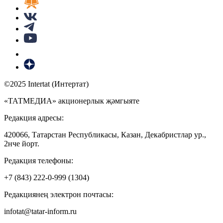
©2025 Intertat (Интертат)
«ТАТМЕДИА» акционерлык җәмгыяте
Редакция адресы:
420066, Татарстан Республикасы, Казан, Декабристлар ур.,
2нче йорт.
Редакция телефоны:
+7 (843) 222-0-999 (1304)
Редакциянең электрон почтасы:
infotat@tatar-inform.ru