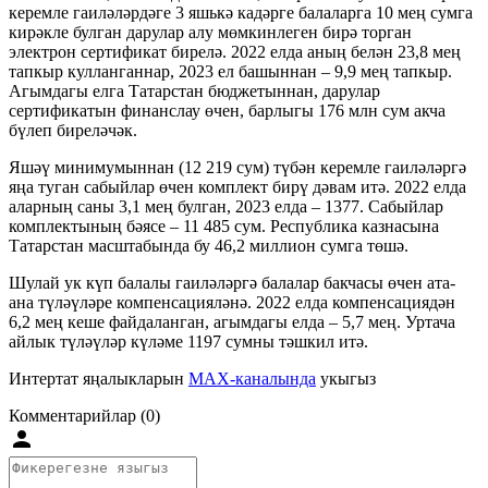
керемле гаиләләрдәге 3 яшькә кадәрге балаларга 10 мең сумга
кирәкле булган дарулар алу мөмкинлеген бирә торган
электрон сертификат бирелә. 2022 елда аның белән 23,8 мең
тапкыр кулланганнар, 2023 ел башыннан – 9,9 мең тапкыр.
Агымдагы елга Татарстан бюджетыннан, дарулар
сертификатын финанслау өчен, барлыгы 176 млн сум акча
бүлеп биреләчәк.
Яшәү минимумыннан (12 219 сум) түбән керемле гаиләләргә
яңа туган сабыйлар өчен комплект бирү дәвам итә. 2022 елда
аларның саны 3,1 мең булган, 2023 елда – 1377. Сабыйлар
комплектының бәясе – 11 485 сум. Республика казнасына
Татарстан масштабында бу 46,2 миллион сумга төшә.
Шулай ук күп балалы гаиләләргә балалар бакчасы өчен ата-
ана түләүләре компенсацияләнә. 2022 елда компенсациядән
6,2 мең кеше файдаланган, агымдагы елда – 5,7 мең. Уртача
айлык түләүләр күләме 1197 сумны тәшкил итә.
Интертат яңалыкларын
MAX-каналында
укыгыз
Комментарийлар (0)