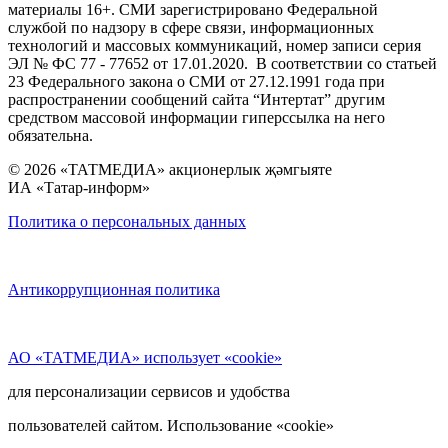
материалы 16+. СМИ зарегистрировано Федеральной
службой по надзору в сфере связи, информационных
технологий и массовых коммуникаций, номер записи серия
ЭЛ № ФС 77 - 77652 от 17.01.2020. В соответствии со статьей
23 Федерального закона о СМИ от 27.12.1991 года при
распространении сообщений сайта “Интертат” другим
средством массовой информации гиперссылка на него
обязательна.
© 2026 «ТАТМЕДИА» акционерлык җәмгыяте
ИА «Татар-информ»
Политика о персональных данных
Антикоррупционная политика
АО «ТАТМЕДИА» использует «cookie»
для персонализации сервисов и удобства
пользователей сайтом. Использование «cookie»