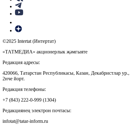
©2025 Intertat (Интертат)
«ТАТМЕДИА» акционерлык җәмгыяте
Редакция адресы:
420066, Татарстан Республикасы, Казан, Декабристлар ур.,
2нче йорт.
Редакция телефоны:
+7 (843) 222-0-999 (1304)
Редакциянең электрон почтасы:
infotat@tatar-inform.ru