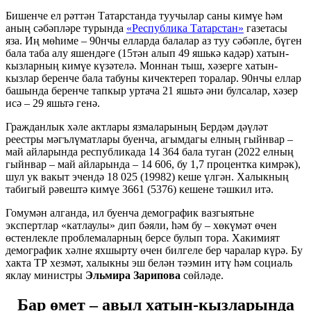
Бишенче ел рәттән Татарстанда туучылар саны кимүе һәм
аның сәбәпләре турында
«Республика Татарстан»
газетасы
яза. Иң мөһиме – 90нчы елларда балалар аз туу сәбәпле, бүген
бала таба алу яшендәге (15тән алып 49 яшькә кадәр) хатын-
кызларның кимүе күзәтелә. Моннан тыш, хәзерге хатын-
кызлар беренче бала табуны кичектереп торалар. 90нчы еллар
башында беренче тапкыр уртача 21 яшьтә әни булсалар, хәзер
исә – 29 яшьтә генә.
Гражданлык хәле актлары язмаларының Бердәм дәүләт
реестры мәгълүматлары буенча, агымдагы елның гыйнвар –
май айларында республикада 14 364 бала туган (2022 елның
гыйнвар – май айларында – 14 606, бу 1,7 процентка кимрәк),
шул ук вакыт эчендә 18 025 (19982) кеше үлгән. Халыкның
табигый рәвештә кимүе 3661 (5376) кешене тәшкил итә.
Гомумән алганда, ил буенча демографик вазгыятьне
экспертлар «катлаулы» дип бәяли, һәм бу – хөкүмәт өчен
өстенлекле проблемаларның берсе булып тора. Хакимият
демографик хәлне яхшырту өчен билгеле бер чаралар күрә. Бу
хакта ТР хезмәт, халыкны эш белән тәэмин итү һәм социаль
яклау министры
Эльмира Зарипова
сөйләде.
Бар өмет – авыл хатын-кызларында