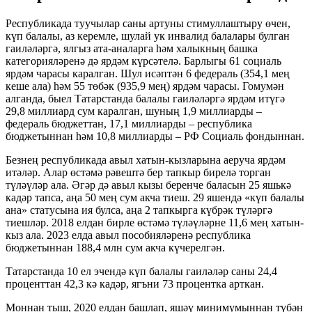
Республикада туучылар саны артуны стимуллаштыру өчен,
күп балалы, аз керемле, шулай ук инвалид балалары булган
гаиләләргә, ялгыз ата-аналарга һәм халыкның башка
категорияләренә дә ярдәм күрсәтелә. Барлыгы 61 социаль
ярдәм чарасы каралган. Шул исәптән 6 федераль (354,1 мең
кеше ала) һәм 55 төбәк (935,9 мең) ярдәм чарасы. Гомумән
алганда, быел Татарстанда балалы гаиләләргә ярдәм итүгә
29,8 миллиард сум каралган, шуның 1,9 миллиарды –
федераль бюджеттан, 17,1 миллиарды – республика
бюджетыннан һәм 10,8 миллиарды – РФ Социаль фондыннан.
Безнең республикада авыл хатын-кызларына аеруча ярдәм
итәләр. Алар өстәмә рәвештә бер тапкыр бирелә торган
түләүләр ала. Әгәр дә авыл кызы беренче баласын 25 яшькә
кадәр тапса, аңа 50 мең сум акча тиеш. 29 яшендә «күп балалы
ана» статусына ия булса, аңа 2 тапкырга күбрәк түләргә
тиешләр. 2018 елдан бирле өстәмә түләүләрне 11,6 мең хатын-
кыз ала. 2023 елда авыл пособияләренә республика
бюджетыннан 188,4 млн сум акча күчерелгән.
Татарстанда 10 ел эчендә күп балалы гаиләләр саны 24,4
проценттан 42,3 кә кадәр, ягъни 73 процентка арткан.
Моннан тыш, 2020 елдан башлап, яшәү минимумыннан түбән