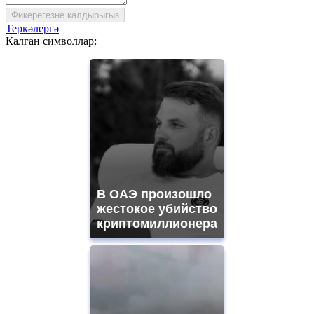
Фикерегезне калдырыгыз
Теркәлергә
Калган символлар:
В ОАЭ произошло
жестокое убийство
криптомиллионера