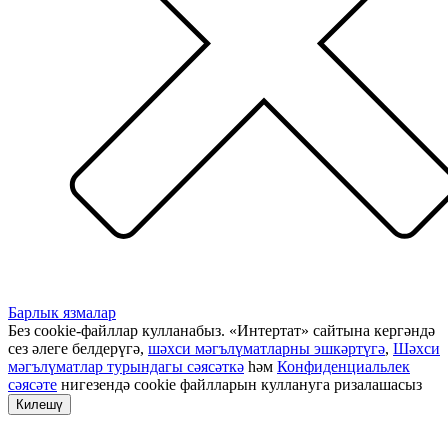
Барлык язмалар
Без cookie-файллар кулланабыз. «Интертат» сайтына кергәндә
сез әлеге белдерүгә,
шәхси мәгълүматларны эшкәртүгә
,
Шәхси
мәгълүматлар турындагы сәясәткә
һәм
Конфиденциальлек
сәясәте
нигезендә cookie файлларын куллануга ризалашасыз
Килешү