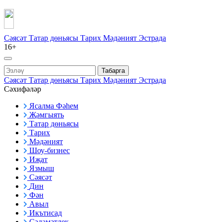
Сәясәт
Татар дөньясы
Тарих
Мәдәният
Эстрада
16+
Табарга
Сәясәт
Татар дөньясы
Тарих
Мәдәният
Эстрада
Сәхифәләр
Ясалма Фәһем
Җәмгыять
Татар дөньясы
Тарих
Мәдәният
Шоу-бизнес
Иҗат
Язмыш
Сәясәт
Дин
Фән
Авыл
Икътисад
Сәламәтлек