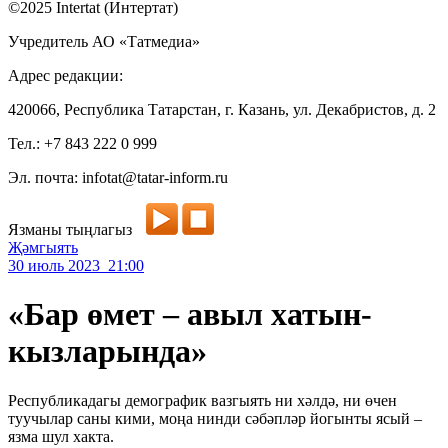
©2025 Intertat (Интертат)
Учредитель АО «Татмедиа»
Адрес редакции:
420066, Республика Татарстан, г. Казань, ул. Декабристов, д. 2
Тел.: +7 843 222 0 999
Эл. почта: infotat@tatar-inform.ru
Язманы тыңлагыз
Җәмгыять
30 июль 2023 21:00
«Бар өмет – авыл хатын-
кызларында»
Республикадагы демографик вазгыять ни хәлдә, ни өчен
туучылар саны кими, моңа нинди сәбәпләр йогынты ясый –
язма шул хакта.