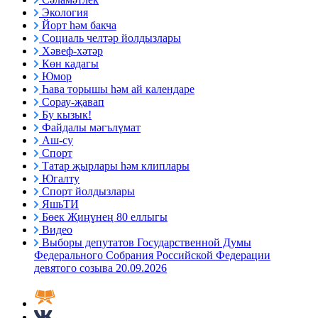
Экология
Йорт һәм бакча
Социаль челтәр йолдызлары
Хәвеф-хәтәр
Көн кадагы
Юмор
Һава торышы һәм ай календаре
Сорау-җавап
Бу кызык!
Файдалы мәгълүмат
Аш-су
Спорт
Татар җырлары һәм клиплары
Югалту
Спорт йолдызлары
ЯшьТИ
Бөек Җиңүнең 80 еллыгы
Видео
Выборы депутатов Государственной Думы
Федерального Собрания Российской Федерации
девятого созыва 20.09.2026