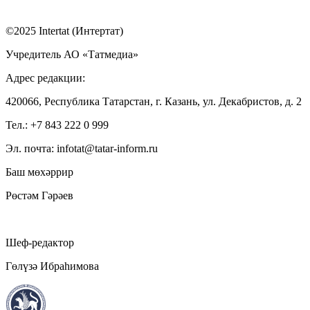
©2025 Intertat (Интертат)
Учредитель АО «Татмедиа»
Адрес редакции:
420066, Республика Татарстан, г. Казань, ул. Декабристов, д. 2
Тел.: +7 843 222 0 999
Эл. почта: infotat@tatar-inform.ru
Баш мөхәррир
Рөстәм Гәрәев
Шеф-редактор
Гөлүзә Ибраһимова