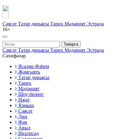
Сәясәт
Татар дөньясы
Тарих
Мәдәният
Эстрада
16+
Табарга
Сәясәт
Татар дөньясы
Тарих
Мәдәният
Эстрада
Сәхифәләр
Ясалма Фәһем
Җәмгыять
Татар дөньясы
Тарих
Мәдәният
Шоу-бизнес
Иҗат
Язмыш
Сәясәт
Дин
Фән
Авыл
Икътисад
Сәламәтлек