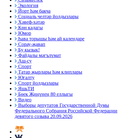
Экология
Йорт һәм бакча
Социаль челтәр йолдызлары
Хәвеф-хәтәр
Көн кадагы
Юмор
Һава торышы һәм ай календаре
Сорау-җавап
Бу кызык!
Файдалы мәгълүмат
Аш-су
Спорт
Татар җырлары һәм клиплары
Югалту
Спорт йолдызлары
ЯшьТИ
Бөек Җиңүнең 80 еллыгы
Видео
Выборы депутатов Государственной Думы
Федерального Собрания Российской Федерации
девятого созыва 20.09.2026