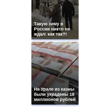
Такую зиму в
России никто не
ждал: как так?!
На Урале из казны
были украдены 18
миллионов рублей