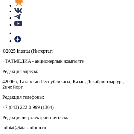
©2025 Intertat (Интертат)
«ТАТМЕДИА» акционерлык җәмгыяте
Редакция адресы:
420066, Татарстан Республикасы, Казан, Декабристлар ур.,
2нче йорт.
Редакция телефоны:
+7 (843) 222-0-999 (1304)
Редакциянең электрон почтасы:
infotat@tatar-inform.ru