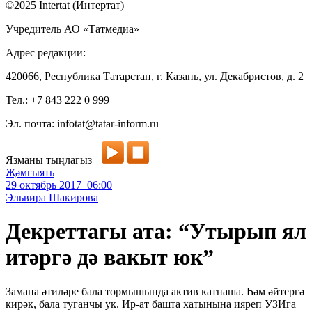
©2025 Intertat (Интертат)
Учредитель АО «Татмедиа»
Адрес редакции:
420066, Республика Татарстан, г. Казань, ул. Декабристов, д. 2
Тел.: +7 843 222 0 999
Эл. почта: infotat@tatar-inform.ru
Язманы тыңлагыз
Җәмгыять
29 октябрь 2017 06:00
Эльвира Шакирова
Декреттагы ата: “Утырып ял
итәргә дә вакыт юк”
Замана әтиләре бала тормышында актив катнаша. Һәм әйтергә
кирәк, бала туганчы ук. Ир-ат башта хатынына ияреп УЗИга