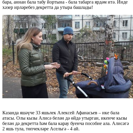
бара, аннан бала табу йортына - бала табарга ярдәм итә. Инде
хәзер ирләребез декретта да утыра башлады!
Казанда яшәүче 33 яшьлек Алексей Афанасьев – ике бала
атасы. Олы кызы Алисә белән дә өйдә утырган, икенче кызы
белән дә декретта һәм бала карау буенча пособие ала. Алисәгә
2 яшь тула, төпчекләре Асельгә - 4 ай.