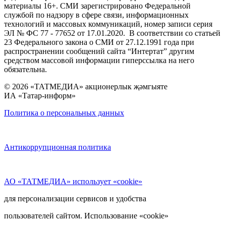
материалы 16+. СМИ зарегистрировано Федеральной
службой по надзору в сфере связи, информационных
технологий и массовых коммуникаций, номер записи серия
ЭЛ № ФС 77 - 77652 от 17.01.2020. В соответствии со статьей
23 Федерального закона о СМИ от 27.12.1991 года при
распространении сообщений сайта “Интертат” другим
средством массовой информации гиперссылка на него
обязательна.
© 2026 «ТАТМЕДИА» акционерлык җәмгыяте
ИА «Татар-информ»
Политика о персональных данных
Антикоррупционная политика
АО «ТАТМЕДИА» использует «cookie»
для персонализации сервисов и удобства
пользователей сайтом. Использование «cookie»