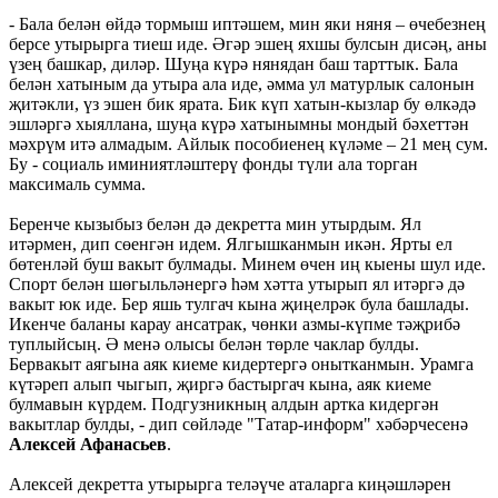
- Бала белән өйдә тормыш иптәшем, мин яки няня – өчебезнең
берсе утырырга тиеш иде. Әгәр эшең яхшы булсын дисәң, аны
үзең башкар, диләр. Шуңа күрә нянядан баш тарттык. Бала
белән хатыным да утыра ала иде, әмма ул матурлык салонын
җитәкли, үз эшен бик ярата. Бик күп хатын-кызлар бу өлкәдә
эшләргә хыяллана, шуңа күрә хатынымны мондый бәхеттән
мәхрүм итә алмадым. Айлык пособиенең күләме – 21 мең сум.
Бу - социаль иминиятләштерү фонды түли ала торган
максималь сумма.
Беренче кызыбыз белән дә декретта мин утырдым. Ял
итәрмен, дип сөенгән идем. Ялгышканмын икән. Ярты ел
бөтенләй буш вакыт булмады. Минем өчен иң кыены шул иде.
Спорт белән шөгыльләнергә һәм хәтта утырып ял итәргә дә
вакыт юк иде. Бер яшь тулгач кына җиңелрәк була башлады.
Икенче баланы карау ансатрак, чөнки азмы-күпме тәҗрибә
туплыйсың. Ә менә олысы белән төрле чаклар булды.
Бервакыт аягына аяк киеме кидертергә онытканмын. Урамга
күтәреп алып чыгып, җиргә бастыргач кына, аяк киеме
булмавын күрдем. Подгузникның алдын артка кидергән
вакытлар булды, - дип сөйләде "Татар-информ" хәбәрчесенә
Алексей Афанасьев
.
Алексей декретта утырырга теләүче аталарга киңәшләрен