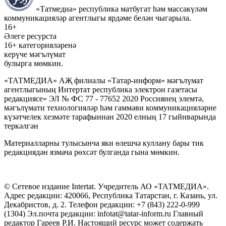
«Татмедиа» республика матбугат һәм массакүләм
коммуникацияләр агентлыгы ярдәме белән чыгарыла.
16+
Әлеге ресурста
16+ категорияләренә
керүче мәгълүмат
булырга мөмкин.
«ТАТМЕДИА» АҖ филиалы «Татар-информ» мәгълүмат
агентлыгының Интертат республика электрон газетасы
редакциясе» ЭЛ № ФС 77 - 77652 2020 Россиянең элемтә,
мәгълүмати технологияләр һәм гаммәви коммуникацияләрне
күзәтчелек хезмәте тарафыннан 2020 елның 17 гыйнварында
теркәлгән
Материалларны тулысынча яки өлешчә куллану бары тик
редакциядән язмача рөхсәт булганда гына мөмкин.
© Сетевое издание Intertat. Учредитель АО «ТАТМЕДИА».
Адрес редакции: 420066, Республика Татарстан, г. Казань, ул.
Декабристов, д. 2. Телефон редакции: +7 (843) 222-0-999
(1304) Эл.почта редакции: infotat@tatar-inform.ru Главный
редактор Гареев Р.И. Настоящий ресурс может содержать