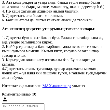
3. Ата кеше декретта утырганда, башка төрле юллар белән
акча эшли ала (тәрҗемә эше, мәкалә язу, шәхси дәресләр һ.б.)
4. Ир кеше хатынын яхшырак аңлый башлый.
5. Декреттагы ата балага көнләшми.
6. Баланы атасы да, эштән кайткан анасы да тәрбияли.
Ата кешенең декретта утыруының тискәре яклары:
1. Декретта буш вакыт бик аз була. Балага игътибар гына аз,
аңа үзеңне багышларга кирәк.
2. Кайбер ир-атларга бала тәрбияләгәндә психологик яктан
кыен булырга мөмкин. Кызып китү, ярсулар балага начар
тәэсир итәчәк.
3. Карьерадан колак кагу ихтималы бар. Бу аналарга да
кагыла.
4.Декреттагы атаны туганнар, дуслар аңламаска мөмкин,
чөнки ата – ул няня яки пешекче түгел, ә гаиләне туендыручы,
акча табучы.
Интертат яңалыкларын
MAX-каналында
укыгыз
Комментарийлар (0)