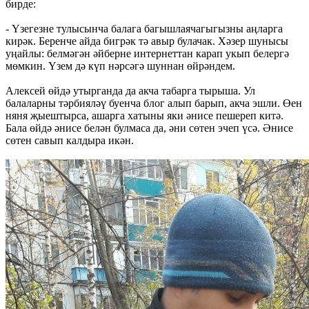
бирде:
- Үзегезне тулысынча балага багышлаячагыгызны аңларга
кирәк. Беренче айда бигрәк тә авыр булачак. Хәзер шунысы
уңайлы: белмәгән әйберне интернеттан карап укып белергә
мөмкин. Үзем дә күп нәрсәгә шуннан өйрәндем.
Алексей өйдә утырганда да акча табарга тырыша. Ул
балаларны тәрбияләү буенча блог алып барып, акча эшли. Өен
няня җыештырса, ашарга хатыны яки әнисе пешереп китә.
Бала өйдә әнисе белән булмаса да, әни сөтен эчеп үсә. Әнисе
сөтен савып калдыра икән.