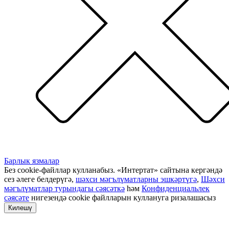
Барлык язмалар
Без cookie-файллар кулланабыз. «Интертат» сайтына кергәндә
сез әлеге белдерүгә,
шәхси мәгълүматларны эшкәртүгә
,
Шәхси
мәгълүматлар турындагы сәясәткә
һәм
Конфиденциальлек
сәясәте
нигезендә cookie файлларын куллануга ризалашасыз
Килешү