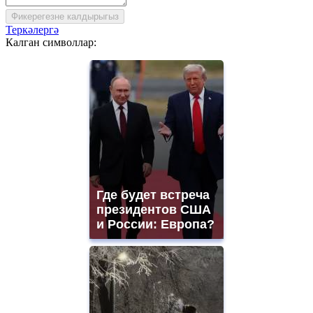
Фикерегезне калдырыгыз
Теркәлергә
Калган символлар:
Где будет встреча
президентов США
и России: Европа?