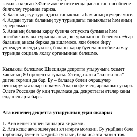
гамәлгә кергән 335нче әмере нигезендә расланган пособиене
билгеләү турында гариза.
3. Баланың туу турындагы таныклыгы һәм аның күчерелмәсе.
4. Алдан туган баланың туу турындагы таныклыгы һәм аның
күчерелмәсе.
5. Ананың баланы карау буенча отпускта булмавы һәм
пособие алмавы турында аның эш урыныннан белешмә. Әгәр
баланың анасы беркая да эшләмәсә, яки белем бирү
учрежденисендә укыса, баланы карау буенча пособие алмау
турында социаль яклау органыннан белешмә.
Кызыклы белешмә: Швециядә декретта утыручыга хезмәт
хакының 80 проценты түләнә. Ул илдә хәтта “латте-папа”
дигән термин да бар. Бу – балалар белән очрашулар
оештыручы аталар төркеме. Алар кофе эчеп, аралашып утыра.
Әлегә Россиядә бу киң таралмаса да, декреттагы аталар саны
елдан ел арта бара.
Ата кешенең декретта утыруының уңай яклары:
1. Ана кешегә эшен ташларга кирәкми.
2. Ата кеше акча эшләүдән ял итәргә мөмкин. Бу уңайдан бала
тәрбияләү буенча тәҗрибә туплый, бала исә ата назын тоя.