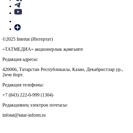
©2025 Intertat (Интертат)
«ТАТМЕДИА» акционерлык җәмгыяте
Редакция адресы:
420066, Татарстан Республикасы, Казан, Декабристлар ур.,
2нче йорт.
Редакция телефоны:
+7 (843) 222-0-999 (1304)
Редакциянең электрон почтасы:
infotat@tatar-inform.ru