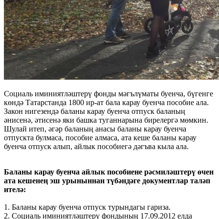
Социаль иминиятләштерү фонды мәгълүматы буенча, бүгенге
көндә Татарстанда 1800 ир-ат бала карау буенча пособие ала.
Закон нигезендә баланы карау буенча отпуск баланың
әнисенә, әтисенә яки башка туганнарына бирелергә мөмкин.
Шулай итеп, әгәр баланың анасы баланы карау буенча
отпускта булмаса, пособие алмаса, ата кеше баланы карау
буенча отпуск алып, айлык пособиегә дәгъва кыла ала.
Баланы карау буенча айлык пособиене рәсмиләштерү өчен
ата кешенең эш урыныннан түбәндәге документлар таләп
ителә:
1. Баланы карау буенча отпуск турындагы гариза.
2. Социаль иминиятләштерү фондының 17.09.2012 елда