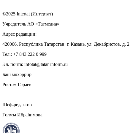
©2025 Intertat (Интертат)
Учредитель АО «Татмедиа»
Адрес редакции:
420066, Республика Татарстан, г. Казань, ул. Декабристов, д. 2
Тел.: +7 843 222 0 999
Эл. почта: infotat@tatar-inform.ru
Баш мөхәррир
Рөстәм Гәрәев
Шеф-редактор
Гөлүзә Ибраһимова