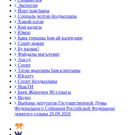
Экология
Йорт һәм бакча
Социаль челтәр йолдызлары
Хәвеф-хәтәр
Көн кадагы
Юмор
Һава торышы һәм ай календаре
Сорау-җавап
Бу кызык!
Файдалы мәгълүмат
Аш-су
Спорт
Татар җырлары һәм клиплары
Югалту
Спорт йолдызлары
ЯшьТИ
Бөек Җиңүнең 80 еллыгы
Видео
Выборы депутатов Государственной Думы
Федерального Собрания Российской Федерации
девятого созыва 20.09.2026