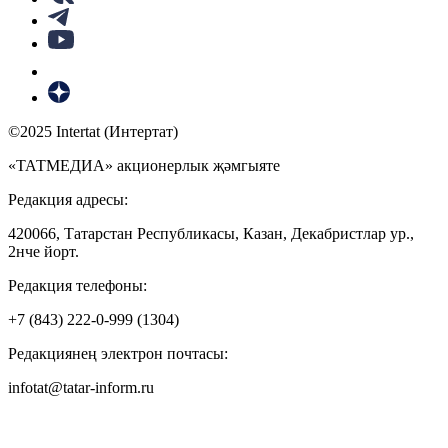
©2025 Intertat (Интертат)
«ТАТМЕДИА» акционерлык җәмгыяте
Редакция адресы:
420066, Татарстан Республикасы, Казан, Декабристлар ур.,
2нче йорт.
Редакция телефоны:
+7 (843) 222-0-999 (1304)
Редакциянең электрон почтасы:
infotat@tatar-inform.ru