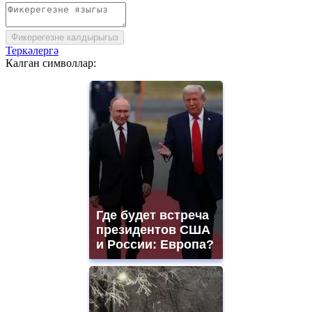
Фикерегезне калдырыгыз
Теркәлергә
Калган символлар:
Где будет встреча
президентов США
и России: Европа?