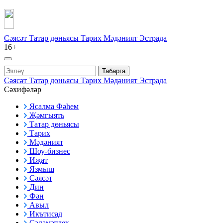
Сәясәт
Татар дөньясы
Тарих
Мәдәният
Эстрада
16+
Табарга
Сәясәт
Татар дөньясы
Тарих
Мәдәният
Эстрада
Сәхифәләр
Ясалма Фәһем
Җәмгыять
Татар дөньясы
Тарих
Мәдәният
Шоу-бизнес
Иҗат
Язмыш
Сәясәт
Дин
Фән
Авыл
Икътисад
Сәламәтлек