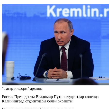
"Татар-информ" архивы
Россия Президенты Владимир Путин студентлар көнендә
Калининград студентлары белән очрашты.