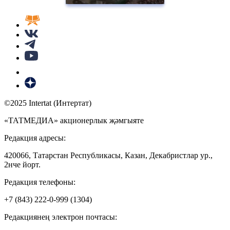
©2025 Intertat (Интертат)
«ТАТМЕДИА» акционерлык җәмгыяте
Редакция адресы:
420066, Татарстан Республикасы, Казан, Декабристлар ур.,
2нче йорт.
Редакция телефоны:
+7 (843) 222-0-999 (1304)
Редакциянең электрон почтасы: