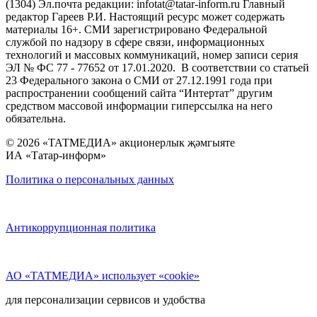
(1304) Эл.почта редакции: infotat@tatar-inform.ru Главный
редактор Гареев Р.И. Настоящий ресурс может содержать
материалы 16+. СМИ зарегистрировано Федеральной
службой по надзору в сфере связи, информационных
технологий и массовых коммуникаций, номер записи серия
ЭЛ № ФС 77 - 77652 от 17.01.2020. В соответствии со статьей
23 Федерального закона о СМИ от 27.12.1991 года при
распространении сообщений сайта “Интертат” другим
средством массовой информации гиперссылка на него
обязательна.
© 2026 «ТАТМЕДИА» акционерлык җәмгыяте
ИА «Татар-информ»
Политика о персональных данных
Антикоррупционная политика
АО «ТАТМЕДИА» использует «cookie»
для персонализации сервисов и удобства