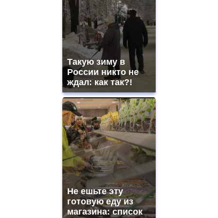
Такую зиму в
России никто не
ждал: как так?!
Не ешьте эту
готовую еду из
магазина: список