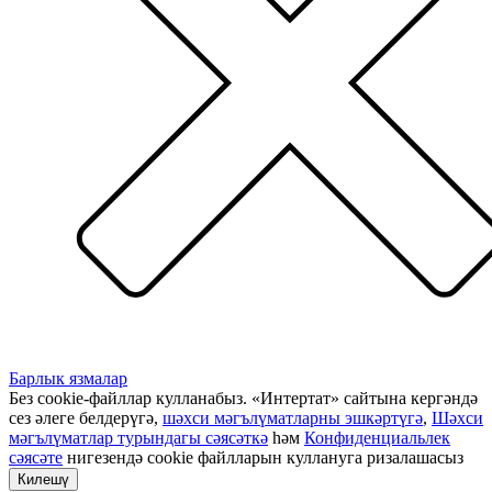
Барлык язмалар
Без cookie-файллар кулланабыз. «Интертат» сайтына кергәндә
сез әлеге белдерүгә,
шәхси мәгълүматларны эшкәртүгә
,
Шәхси
мәгълүматлар турындагы сәясәткә
һәм
Конфиденциальлек
сәясәте
нигезендә cookie файлларын куллануга ризалашасыз
Килешү