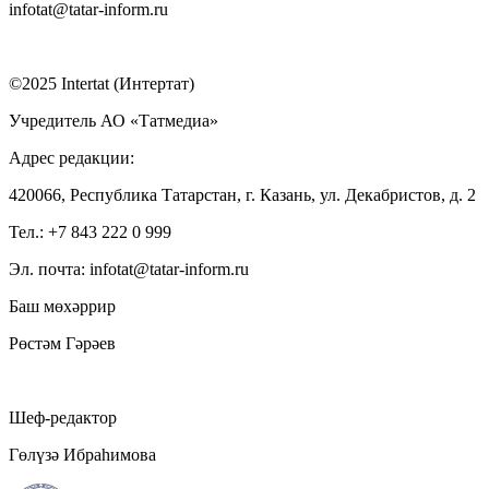
infotat@tatar-inform.ru
©2025 Intertat (Интертат)
Учредитель АО «Татмедиа»
Адрес редакции:
420066, Республика Татарстан, г. Казань, ул. Декабристов, д. 2
Тел.: +7 843 222 0 999
Эл. почта: infotat@tatar-inform.ru
Баш мөхәррир
Рөстәм Гәрәев
Шеф-редактор
Гөлүзә Ибраһимова