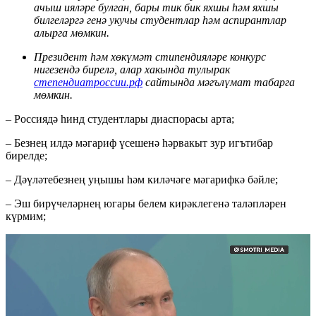
ачыш ияләре булган, бары тик бик яхшы һәм яхшы
билгеләргә генә укучы студентлар һәм аспирантлар
алырга мөмкин.
Президент һәм хөкүмәт стипендияләре конкурс
нигезендә бирелә, алар хакында тулырак
степендиатроссии.рф
сайтында мәгълүмат табарга
мөмкин.
– Россиядә һинд студентлары диаспорасы арта;
– Безнең илдә мәгариф үсешенә һәрвакыт зур игътибар
бирелде;
– Дәүләтебезнең уңышы һәм киләчәге мәгарифкә бәйле;
– Эш бирүчеләрнең югары белем кирәклегенә таләпләрен
күрмим;