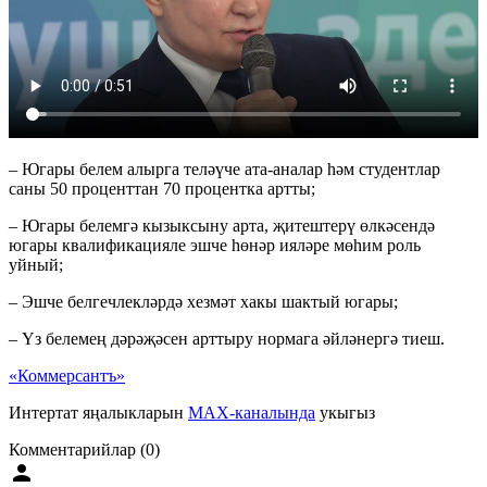
– Югары белем алырга теләүче ата-аналар һәм студентлар
саны 50 проценттан 70 процентка артты;
– Югары белемгә кызыксыну арта, җитештерү өлкәсендә
югары квалификацияле эшче һөнәр ияләре мөһим роль
уйный;
– Эшче белгечлекләрдә хезмәт хакы шактый югары;
– Үз белемең дәрәҗәсен арттыру нормага әйләнергә тиеш.
«Коммерсантъ»
Интертат яңалыкларын
MAX-каналында
укыгыз
Комментарийлар (0)