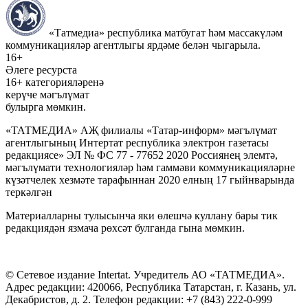
«Татмедиа» республика матбугат һәм массакүләм
коммуникацияләр агентлыгы ярдәме белән чыгарыла.
16+
Әлеге ресурста
16+ категорияләренә
керүче мәгълүмат
булырга мөмкин.
«ТАТМЕДИА» АҖ филиалы «Татар-информ» мәгълүмат
агентлыгының Интертат республика электрон газетасы
редакциясе» ЭЛ № ФС 77 - 77652 2020 Россиянең элемтә,
мәгълүмати технологияләр һәм гаммәви коммуникацияләрне
күзәтчелек хезмәте тарафыннан 2020 елның 17 гыйнварында
теркәлгән
Материалларны тулысынча яки өлешчә куллану бары тик
редакциядән язмача рөхсәт булганда гына мөмкин.
© Сетевое издание Intertat. Учредитель АО «ТАТМЕДИА».
Адрес редакции: 420066, Республика Татарстан, г. Казань, ул.
Декабристов, д. 2. Телефон редакции: +7 (843) 222-0-999