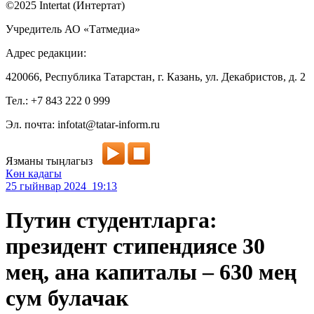
©2025 Intertat (Интертат)
Учредитель АО «Татмедиа»
Адрес редакции:
420066, Республика Татарстан, г. Казань, ул. Декабристов, д. 2
Тел.: +7 843 222 0 999
Эл. почта: infotat@tatar-inform.ru
Язманы тыңлагыз
Көн кадагы
25 гыйнвар 2024 19:13
Путин студентларга:
президент стипендиясе 30
мең, ана капиталы – 630 мең
сум булачак