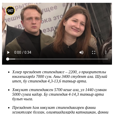
Хәзер президент стипендиясе – 2200, ә приоритетлы
юнәлешләрдә 7000 сум. Аны 3400 студент ала. Шулай
итеп, бу стипендия 4,3-13,6 тапкыр арта.
Хөкүмәт стипендиясен 5700 кеше ала, ул 1440 сумнан
5000 сумга кадәр. Бу стипендия 4-14,3 тапкыр арта
булып чыга.
Президент һәм хөкүмәт стипендияләрен фәнни
хезмәтләре булган, олимпиадаларда катнашкан, фәнни