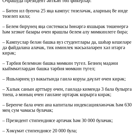
Очрашуда президент әйткән төп фикерләр:
– Бөтен ил буенча 25 яңа кампус төзеләчәк, аларның 8е инде
төзелеп килә;
– Белем бирүнең яңа системасы һөнәргә яхшырак төшенергә
һәм хезмәт базары өчен ярашлы белем алу мөмкинлеге бирә;
– Кампуслар белән башка вуз студентлары да, шәһәр кешеләре
дә файдалана алачак, тик иминлек мәсьәләләрен хәл итәргә
кирәк;
– Тәрбия белемнән башка мөмкин түгел. Безнең мәдәни
кыйммәтләрдән башка тәрбия мөмкин түгел;
– Яшьләрнең үз вакытында гаилә коруы дәүләт өчен кирәк;
– Халык санын арттыру өчен, гаиләдә кимендә 3 бала булырга
тиеш, ә моның өчен гаиләне иртәрәк корырга кирәк;
– Беренче бала өчен ана капиталы индексацияләнәчәк һәм 630
мең сум чамасы булачак;
– Президент стипендиясе артачак һәм 30 000 булачак;
– Хөкүмәт стипендиясе 20 000 була;