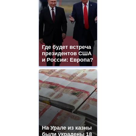
Где будет встреча
президентов США
и России: Европа?
На Урале из казны
были украдены 18