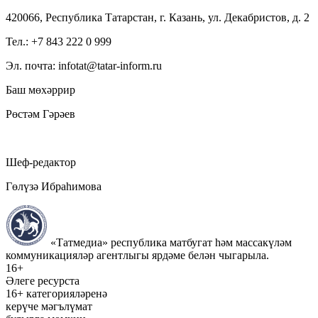
420066, Республика Татарстан, г. Казань, ул. Декабристов, д. 2
Тел.: +7 843 222 0 999
Эл. почта: infotat@tatar-inform.ru
Баш мөхәррир
Рөстәм Гәрәев
Шеф-редактор
Гөлүзә Ибраһимова
«Татмедиа» республика матбугат һәм массакүләм
коммуникацияләр агентлыгы ярдәме белән чыгарыла.
16+
Әлеге ресурста
16+ категорияләренә
керүче мәгълүмат