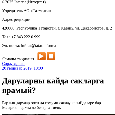
©2025 Intertat (Интертат)
Учредитель АО «Татмедиа»
Адрес редакции:
420066, Республика Татарстан, г. Казань, ул. Декабристов, д. 2
Тел.: +7 843 222 0 999
Эл. почта: infotat@tatar-inform.ru
Язманы тыңлагыз
Сорау-җавап
20 гыйнвар 2019 10:00
Даруларны кайда сакларга
ярамый?
Барлык дарулар өчен дә гомуми саклау кагыйдәләре бар.
Боларны һәркем дә белергә тиеш.