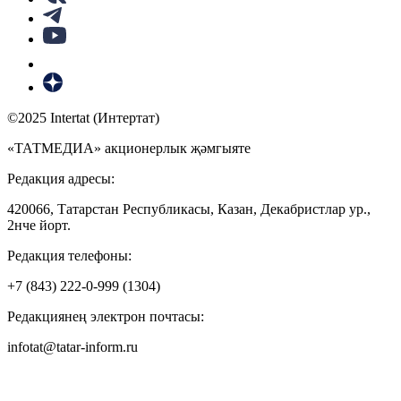
©2025 Intertat (Интертат)
«ТАТМЕДИА» акционерлык җәмгыяте
Редакция адресы:
420066, Татарстан Республикасы, Казан, Декабристлар ур.,
2нче йорт.
Редакция телефоны:
+7 (843) 222-0-999 (1304)
Редакциянең электрон почтасы:
infotat@tatar-inform.ru