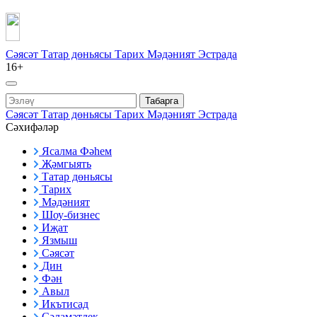
Сәясәт
Татар дөньясы
Тарих
Мәдәният
Эстрада
16+
Табарга
Сәясәт
Татар дөньясы
Тарих
Мәдәният
Эстрада
Сәхифәләр
Ясалма Фәһем
Җәмгыять
Татар дөньясы
Тарих
Мәдәният
Шоу-бизнес
Иҗат
Язмыш
Сәясәт
Дин
Фән
Авыл
Икътисад
Сәламәтлек