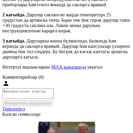
приборлары һәм плитә янында да сакларга ярамый
2 кагыйдә.
Дарулар сакланган җирдә температура 25
градустан да артмаска тиеш. Бары тик бик сирәк дарулар гына
+30 градуста саклана ала. Ләкин моны даруның
инструкциясеннән карарга кирәк.
3 кагыйдә.
Даруларны ванна бүлмәсендә, балконда һәм
веранда да сакларга ярамый. Дарулар һәм капсулалар үзләренә
дымны бик тиз сеңдерә. Бу бигрәк дә кәгазь каптагы арзанлы
даруларга кагыла.
Интертат яңалыкларын
MAX-каналында
укыгыз
Комментарийлар (0)
Фикерегезне калдырыгыз
Теркәлергә
Калган символлар: