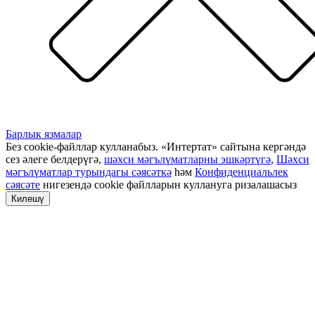
Барлык язмалар
Без cookie-файллар кулланабыз. «Интертат» сайтына кергәндә
сез әлеге белдерүгә,
шәхси мәгълүматларны эшкәртүгә
,
Шәхси
мәгълүматлар турындагы сәясәткә
һәм
Конфиденциальлек
сәясәте
нигезендә cookie файлларын куллануга ризалашасыз
Килешү