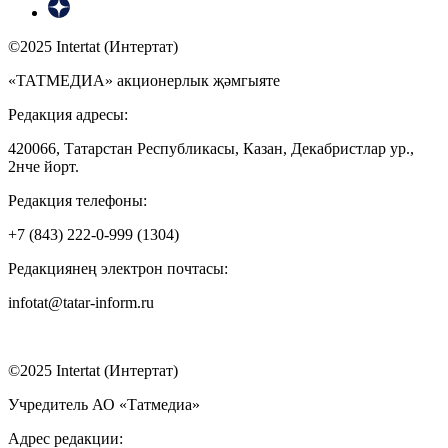
©2025 Intertat (Интертат)
«ТАТМЕДИА» акционерлык җәмгыяте
Редакция адресы:
420066, Татарстан Республикасы, Казан, Декабристлар ур.,
2нче йорт.
Редакция телефоны:
+7 (843) 222-0-999 (1304)
Редакциянең электрон почтасы:
infotat@tatar-inform.ru
©2025 Intertat (Интертат)
Учредитель АО «Татмедиа»
Адрес редакции: