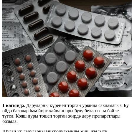
1 кагыйдә
. Даруларны күренеп торган урында сакламагыз. Бу
өйдә балалар һәм йорт хайваннары булу белән генә бәйле
түгел. Кояш нуры төшеп торган җирдә дару препаратлары
бозыла.
Шулай ук даруларны микродулкынлы мич, җылыту