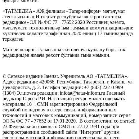
булырга мөмкин.
«ТАТМЕДИА» АҖ филиалы «Татар-информ» мәгълүмат
агентлыгының Интертат республика электрон газетасы
редакциясе» ЭЛ № ФС 77 - 77652 2020 Россиянең элемтә,
мәгълүмати технологияләр һәм гаммәви коммуникацияләрне
күзәтчелек хезмәте тарафыннан 2020 елның 17 гыйнварында
теркәлгән
Материалларны тулысынча яки өлешчә куллану бары тик
редакциядән язмача рөхсәт булганда гына мөмкин.
© Сетевое издание Intertat. Учредитель АО «ТАТМЕДИА».
Адрес редакции: 420066, Республика Татарстан, г. Казань, ул.
Декабристов, д. 2. Телефон редакции: +7 (843) 222-0-999
(1304) Эл.почта редакции: infotat@tatar-inform.ru Главный
редактор Гареев Р.И. Настоящий ресурс может содержать
материалы 16+. СМИ зарегистрировано Федеральной
службой по надзору в сфере связи, информационных
технологий и массовых коммуникаций, номер записи серия
ЭЛ № ФС 77 - 77652 от 17.01.2020. В соответствии со статьей
23 Федерального закона о СМИ от 27.12.1991 года при
распространении сообщений сайта “Интертат” другим
средством массовой информации гиперссылка на него