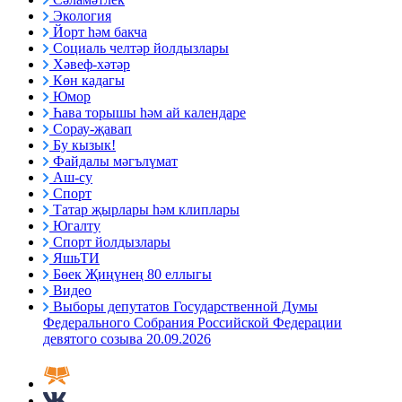
Экология
Йорт һәм бакча
Социаль челтәр йолдызлары
Хәвеф-хәтәр
Көн кадагы
Юмор
Һава торышы һәм ай календаре
Сорау-җавап
Бу кызык!
Файдалы мәгълүмат
Аш-су
Спорт
Татар җырлары һәм клиплары
Югалту
Спорт йолдызлары
ЯшьТИ
Бөек Җиңүнең 80 еллыгы
Видео
Выборы депутатов Государственной Думы
Федерального Собрания Российской Федерации
девятого созыва 20.09.2026