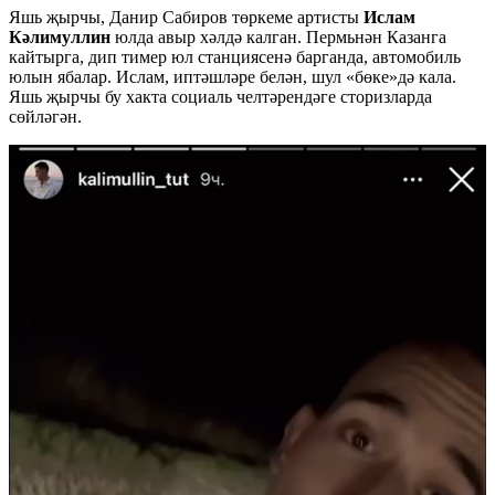
Яшь җырчы, Данир Сабиров төркеме артисты
Ислам
Кәлимуллин
юлда авыр хәлдә калган. Пермьнән Казанга
кайтырга, дип тимер юл станциясенә барганда, автомобиль
юлын ябалар. Ислам, иптәшләре белән, шул «бөке»дә кала.
Яшь җырчы бу хакта социаль челтәрендәге сторизларда
сөйләгән.