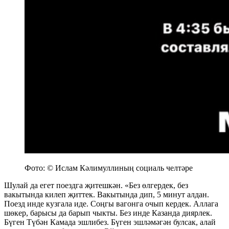
Фото: © Ислам Кәлимуллиның социаль челтәре
Шулай да егет поездга җитешкән. «Без өлгердек, без
вакытында килеп җиттек. Вакытында дип, 5 минут алдан.
Поезд инде кузгала иде. Соңгы вагонга очып кердек. Аллага
шөкер, барысы да барып чыкты. Без инде Казанда диярлек.
Бүген Түбән Камада эшлибез. Бүген эшләмәгән булсак, алай