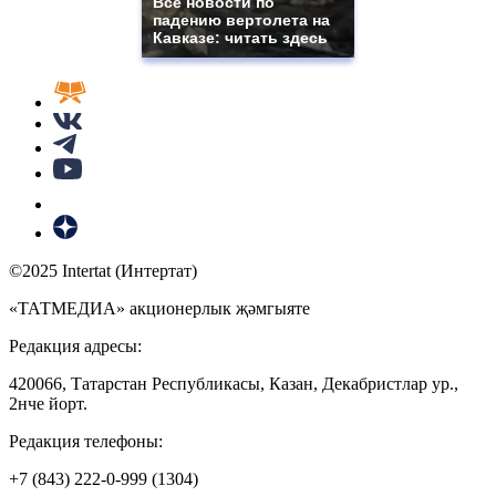
Все новости по
падению вертолета на
Кавказе: читать здесь
©2025 Intertat (Интертат)
«ТАТМЕДИА» акционерлык җәмгыяте
Редакция адресы:
420066, Татарстан Республикасы, Казан, Декабристлар ур.,
2нче йорт.
Редакция телефоны:
+7 (843) 222-0-999 (1304)