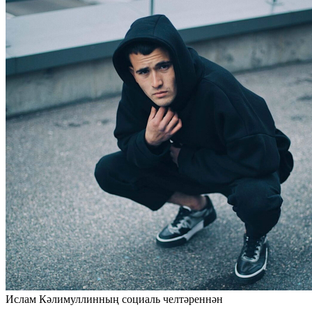
Ислам Кәлимуллинның социаль челтәреннән