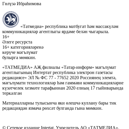
Гөлүзә Ибраһимова
«Татмедиа» республика матбугат һәм массакүләм
коммуникацияләр агентлыгы ярдәме белән чыгарыла.
16+
Әлеге ресурста
16+ категорияләренә
керүче мәгълүмат
булырга мөмкин.
«ТАТМЕДИА» АҖ филиалы «Татар-информ» мәгълүмат
агентлыгының Интертат республика электрон газетасы
редакциясе» ЭЛ № ФС 77 - 77652 2020 Россиянең элемтә,
мәгълүмати технологияләр һәм гаммәви коммуникацияләрне
күзәтчелек хезмәте тарафыннан 2020 елның 17 гыйнварында
теркәлгән
Материалларны тулысынча яки өлешчә куллану бары тик
редакциядән язмача рөхсәт булганда гына мөмкин.
© Сетевое издание Intertat. Учредитель АО «ТАТМЕДИА».