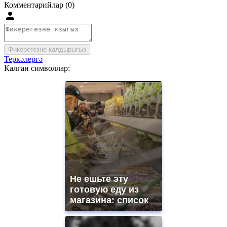
Комментарийлар (0)
Фикерегезне калдырыгыз
Теркәлергә
Калган символлар:
Не ешьте эту
готовую еду из
магазина: список