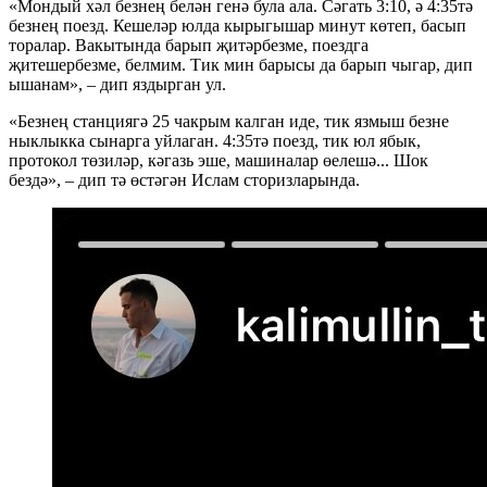
«Мондый хәл безнең белән генә була ала. Сәгать 3:10, ә 4:35тә
безнең поезд. Кешеләр юлда кырыгышар минут көтеп, басып
торалар. Вакытында барып җитәрбезме, поездга
җитешербезме, белмим. Тик мин барысы да барып чыгар, дип
ышанам», – дип яздырган ул.
«Безнең станциягә 25 чакрым калган иде, тик язмыш безне
ныклыкка сынарга уйлаган. 4:35тә поезд, тик юл ябык,
протокол төзиләр, кәгазь эше, машиналар өелешә... Шок
бездә», – дип тә өстәгән Ислам сторизларында.