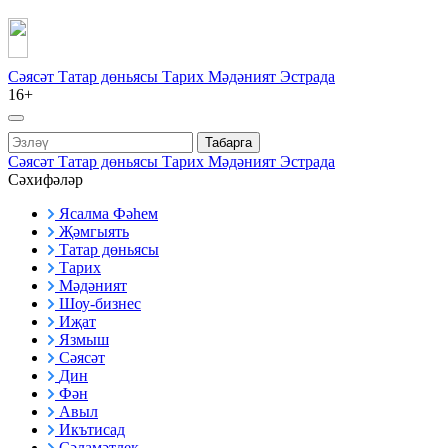
Сәясәт
Татар дөньясы
Тарих
Мәдәният
Эстрада
16+
Табарга
Сәясәт
Татар дөньясы
Тарих
Мәдәният
Эстрада
Сәхифәләр
Ясалма Фәһем
Җәмгыять
Татар дөньясы
Тарих
Мәдәният
Шоу-бизнес
Иҗат
Язмыш
Сәясәт
Дин
Фән
Авыл
Икътисад
Сәламәтлек