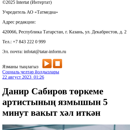
©2025 Intertat (Интертат)
Учредитель АО «Татмедиа»
Адрес редакции:
420066, Республика Татарстан, г. Казань, ул. Декабристов, д. 2
Тел.: +7 843 222 0 999
Эл. почта: infotat@tatar-inform.ru
Язманы тыңлагыз
Социаль челтәр йолдызлары
22 август 2023 01:26
Данир Сабиров төркеме
артистының язмышын 5
минут вакыт хәл иткән