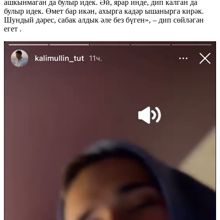
ашкынмаган да булыр идек. Әй, ярар инде, дип калган да
булыр идек. Өмет бар икән, ахырга кадәр ышанырга кирәк.
Шундый дәрес, сабак алдык әле без бүген», – дип сөйләгән
егет .