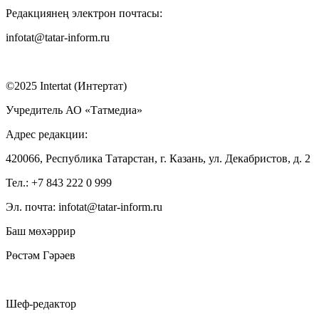
Редакциянең электрон почтасы:
infotat@tatar-inform.ru
©2025 Intertat (Интертат)
Учредитель АО «Татмедиа»
Адрес редакции:
420066, Республика Татарстан, г. Казань, ул. Декабристов, д. 2
Тел.: +7 843 222 0 999
Эл. почта: infotat@tatar-inform.ru
Баш мөхәррир
Рөстәм Гәрәев
Шеф-редактор