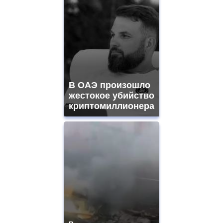
В ОАЭ произошло
жестокое убийство
криптомиллионера