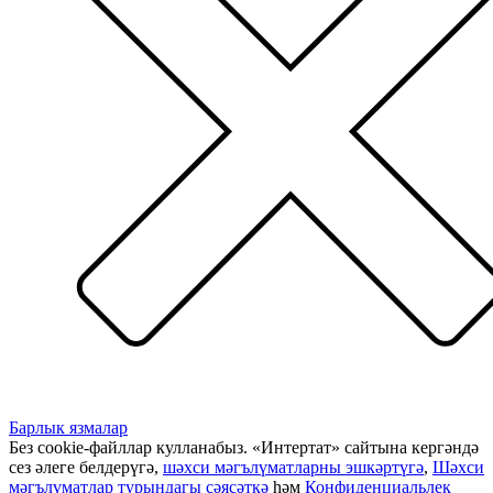
Барлык язмалар
Без cookie-файллар кулланабыз. «Интертат» сайтына кергәндә
сез әлеге белдерүгә,
шәхси мәгълүматларны эшкәртүгә
,
Шәхси
мәгълүматлар турындагы сәясәткә
һәм
Конфиденциальлек