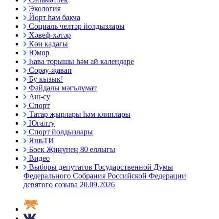
Экология
Йорт һәм бакча
Социаль челтәр йолдызлары
Хәвеф-хәтәр
Көн кадагы
Юмор
Һава торышы һәм ай календаре
Сорау-җавап
Бу кызык!
Файдалы мәгълүмат
Аш-су
Спорт
Татар җырлары һәм клиплары
Югалту
Спорт йолдызлары
ЯшьТИ
Бөек Җиңүнең 80 еллыгы
Видео
Выборы депутатов Государственной Думы
Федерального Собрания Российской Федерации
девятого созыва 20.09.2026