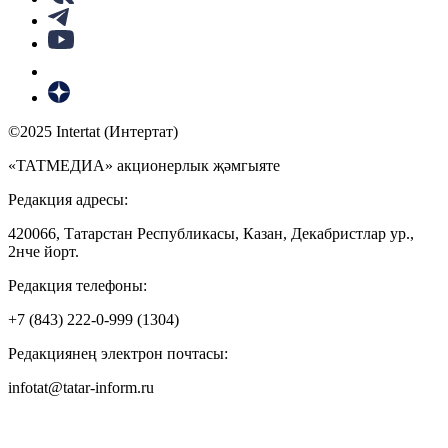
©2025 Intertat (Интертат)
«ТАТМЕДИА» акционерлык җәмгыяте
Редакция адресы:
420066, Татарстан Республикасы, Казан, Декабристлар ур.,
2нче йорт.
Редакция телефоны:
+7 (843) 222-0-999 (1304)
Редакциянең электрон почтасы:
infotat@tatar-inform.ru