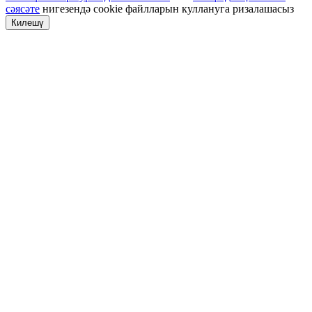
сәясәте
нигезендә cookie файлларын куллануга ризалашасыз
Килешү