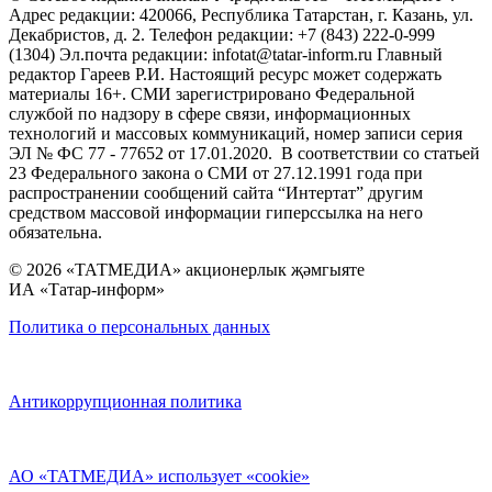
Адрес редакции: 420066, Республика Татарстан, г. Казань, ул.
Декабристов, д. 2. Телефон редакции: +7 (843) 222-0-999
(1304) Эл.почта редакции: infotat@tatar-inform.ru Главный
редактор Гареев Р.И. Настоящий ресурс может содержать
материалы 16+. СМИ зарегистрировано Федеральной
службой по надзору в сфере связи, информационных
технологий и массовых коммуникаций, номер записи серия
ЭЛ № ФС 77 - 77652 от 17.01.2020. В соответствии со статьей
23 Федерального закона о СМИ от 27.12.1991 года при
распространении сообщений сайта “Интертат” другим
средством массовой информации гиперссылка на него
обязательна.
© 2026 «ТАТМЕДИА» акционерлык җәмгыяте
ИА «Татар-информ»
Политика о персональных данных
Антикоррупционная политика
АО «ТАТМЕДИА» использует «cookie»