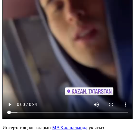
Интертат яңалыкларын
MAX-каналында
укыгыз