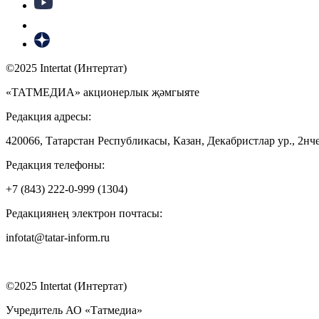
©2025 Intertat (Интертат)
«ТАТМЕДИА» акционерлык җәмгыяте
Редакция адресы:
420066, Татарстан Республикасы, Казан, Декабристлар ур., 2нче
Редакция телефоны:
+7 (843) 222-0-999 (1304)
Редакциянең электрон почтасы:
infotat@tatar-inform.ru
©2025 Intertat (Интертат)
Учредитель АО «Татмедиа»