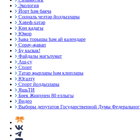
Экология
Йорт һәм бакча
Социаль челтәр йолдызлары
Хәвеф-хәтәр
Көн кадагы
Юмор
Һава торышы һәм ай календаре
Сорау-җавап
Бу кызык!
Файдалы мәгълүмат
Аш-су
Спорт
Татар җырлары һәм клиплары
Югалту
Спорт йолдызлары
ЯшьТИ
Бөек Җиңүнең 80 еллыгы
Видео
Выборы депутатов Государственной Думы Федерального