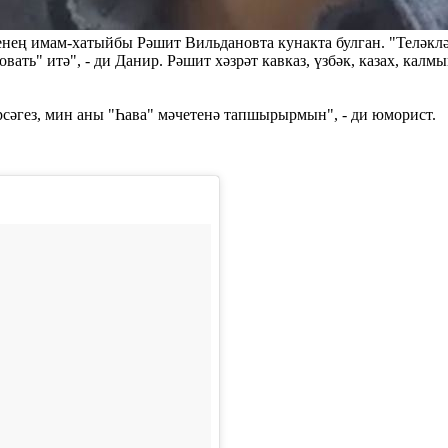
ң имам-хатыйбы Рәшит Вильдановта кунакта булган. "Теләкләр 
ть" итә", - ди Данир. Рәшит хәзрәт кавказ, үзбәк, казах, кал
рсәгез, мин аны "Һава" мәчетенә тапшырырмын", - ди юморист.