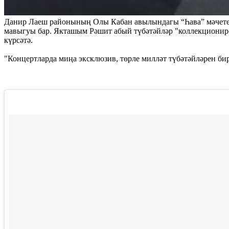
Данир Лаеш районының Олы Кабан авылындагы “Һава” мәчетене
мавыгуы бар. Якташым Рәшит абый түбәтәйләр "коллекционирова
күрсәтә.
"Концертларда миңа эксклюзив, төрле милләт түбәтәйләрен би