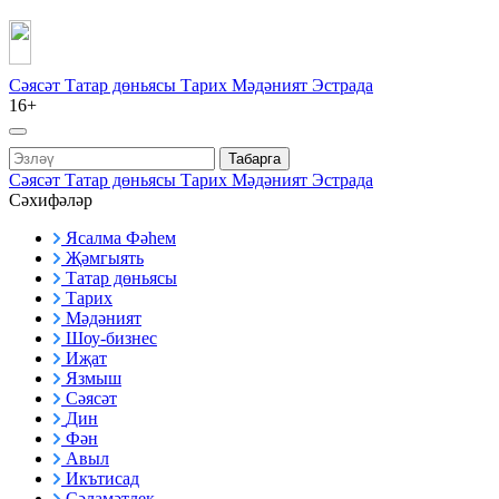
Сәясәт
Татар дөньясы
Тарих
Мәдәният
Эстрада
16+
Табарга
Сәясәт
Татар дөньясы
Тарих
Мәдәният
Эстрада
Сәхифәләр
Ясалма Фәһем
Җәмгыять
Татар дөньясы
Тарих
Мәдәният
Шоу-бизнес
Иҗат
Язмыш
Сәясәт
Дин
Фән
Авыл
Икътисад
Сәламәтлек