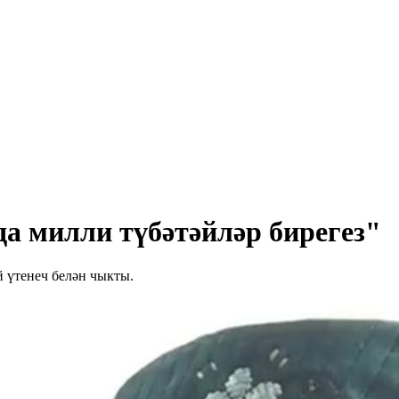
а милли түбәтәйләр бирегез"
үтенеч белән чыкты.