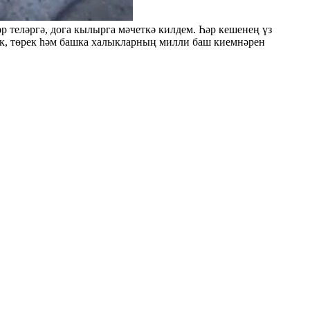
теләргә, дога кылырга мәчеткә килдем. Һәр кешенең үз
мык, төрек һәм башка халыкларның милли баш киемнәрен