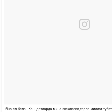
Яна ел белэн.Концертларда мина эксклюзив,торле миллэт тубэ