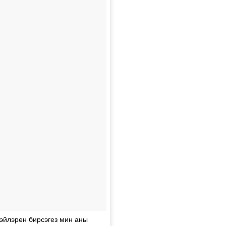
тэйлэрен бирсэгез мин аны