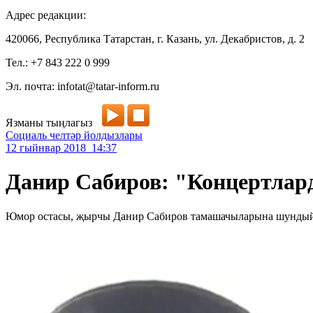
Адрес редакции:
420066, Республика Татарстан, г. Казань, ул. Декабристов, д. 2
Тел.: +7 843 222 0 999
Эл. почта: infotat@tatar-inform.ru
Язманы тыңлагыз
Социаль челтәр йолдызлары
12 гыйнвар 2018 14:37
Данир Сабиров: "Концертлард
Юмор остасы, җырчы Данир Сабиров тамашачыларына шундый 