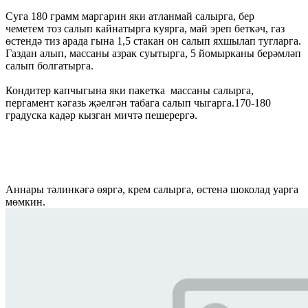
Суга 180 грамм маргарин яки атланмай салырга, бер
чеметем тоз салып кайнатырга куярга, май эреп беткәч, газ
өстендә тиз арада гына 1,5 стакан он салып яхшылап тугларга.
Газдан алып, массаны азрак суытырга, 5 йомырканы берәмләп
салып болгатырга.
Кондитер капчыгына яки пакетка массаны салырга,
пергамент кәгазь җәелгән табага салып чыгарга.170-180
градуска кадәр кызган мичтә пешерергә.
Аннары тәлинкәгә өяргә, крем салырга, өстенә шоколад уарга
мөмкин.