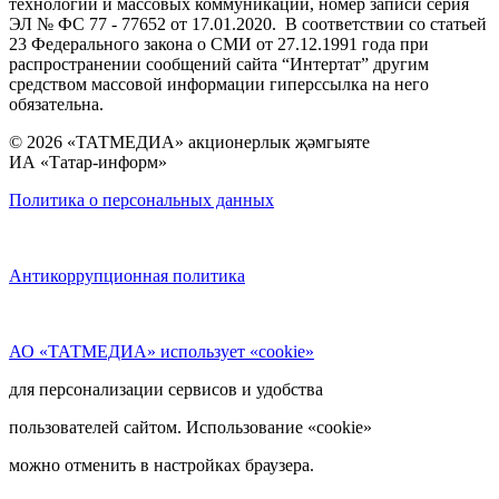
технологий и массовых коммуникаций, номер записи серия
ЭЛ № ФС 77 - 77652 от 17.01.2020. В соответствии со статьей
23 Федерального закона о СМИ от 27.12.1991 года при
распространении сообщений сайта “Интертат” другим
средством массовой информации гиперссылка на него
обязательна.
© 2026 «ТАТМЕДИА» акционерлык җәмгыяте
ИА «Татар-информ»
Политика о персональных данных
Антикоррупционная политика
АО «ТАТМЕДИА» использует «cookie»
для персонализации сервисов и удобства
пользователей сайтом. Использование «cookie»
можно отменить в настройках браузера.