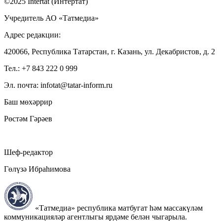
©2025 Intertat (Интертат)
Учредитель АО «Татмедиа»
Адрес редакции:
420066, Республика Татарстан, г. Казань, ул. Декабристов, д. 2
Тел.: +7 843 222 0 999
Эл. почта: infotat@tatar-inform.ru
Баш мөхәррир
Рөстәм Гәрәев
Шеф-редактор
Гөлүзә Ибраһимова
«Татмедиа» республика матбугат һәм массакүләм
коммуникацияләр агентлыгы ярдәме белән чыгарыла.