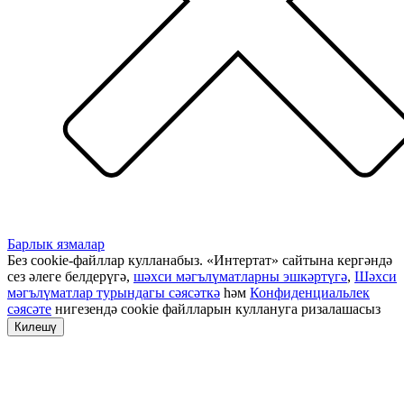
Барлык язмалар
Без cookie-файллар кулланабыз. «Интертат» сайтына кергәндә
сез әлеге белдерүгә,
шәхси мәгълүматларны эшкәртүгә
,
Шәхси
мәгълүматлар турындагы сәясәткә
һәм
Конфиденциальлек
сәясәте
нигезендә cookie файлларын куллануга ризалашасыз
Килешү