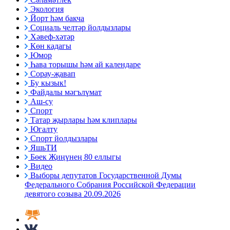
Экология
Йорт һәм бакча
Социаль челтәр йолдызлары
Хәвеф-хәтәр
Көн кадагы
Юмор
Һава торышы һәм ай календаре
Сорау-җавап
Бу кызык!
Файдалы мәгълүмат
Аш-су
Спорт
Татар җырлары һәм клиплары
Югалту
Спорт йолдызлары
ЯшьТИ
Бөек Җиңүнең 80 еллыгы
Видео
Выборы депутатов Государственной Думы
Федерального Собрания Российской Федерации
девятого созыва 20.09.2026