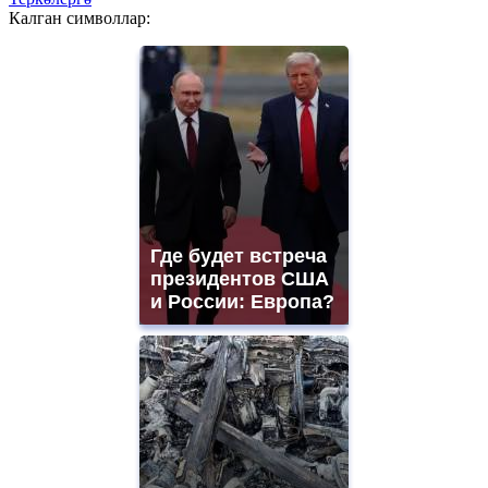
Калган символлар:
Где будет встреча
президентов США
и России: Европа?