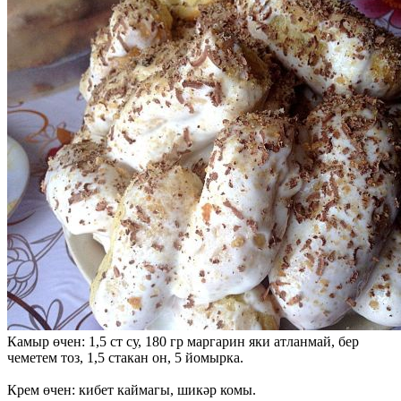
Камыр өчен: 1,5 ст су, 180 гр маргарин яки атланмай, бер
чеметем тоз, 1,5 стакан он, 5 йомырка.
Крем өчен: кибет каймагы, шикәр комы.