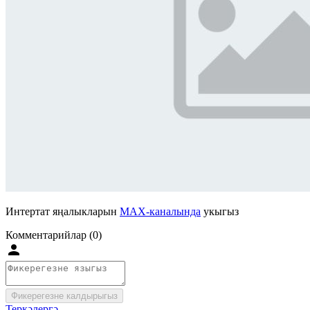
Интертат яңалыкларын
MAX-каналында
укыгыз
Комментарийлар (0)
Фикерегезне калдырыгыз
Теркәлергә