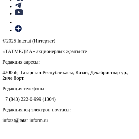
©2025 Intertat (Интертат)
«ТАТМЕДИА» акционерлык җәмгыяте
Редакция адресы:
420066, Татарстан Республикасы, Казан, Декабристлар ур.,
2нче йорт.
Редакция телефоны:
+7 (843) 222-0-999 (1304)
Редакциянең электрон почтасы:
infotat@tatar-inform.ru