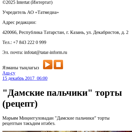
©2025 Intertat (Интертат)
Учредитель АО «Татмедиа»
Адрес редакции:
420066, Республика Татарстан, г. Казань, ул. Декабристов, д. 2
Тел.: +7 843 222 0 999
Эл. почта: infotat@tatar-inform.ru
Язманы тыңлагыз
Аш-су
15 декабрь 2017 06:00
"Дамские пальчики" торты
(рецепт)
Мәрьям Миңнегуловадан "Дамские пальчики" торты
рецептын тәкъдим итәбез.