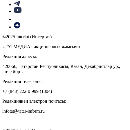
©2025 Intertat (Интертат)
«ТАТМЕДИА» акционерлык җәмгыяте
Редакция адресы:
420066, Татарстан Республикасы, Казан, Декабристлар ур.,
2нче йорт.
Редакция телефоны:
+7 (843) 222-0-999 (1304)
Редакциянең электрон почтасы:
infotat@tatar-inform.ru