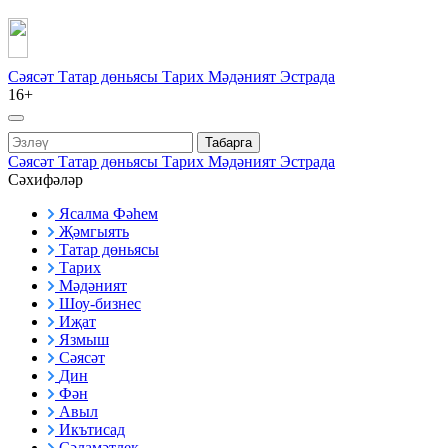
Сәясәт
Татар дөньясы
Тарих
Мәдәният
Эстрада
16+
Табарга
Сәясәт
Татар дөньясы
Тарих
Мәдәният
Эстрада
Сәхифәләр
Ясалма Фәһем
Җәмгыять
Татар дөньясы
Тарих
Мәдәният
Шоу-бизнес
Иҗат
Язмыш
Сәясәт
Дин
Фән
Авыл
Икътисад
Сәламәтлек