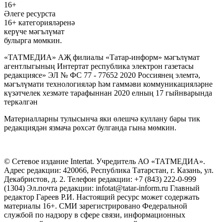
16+
Әлеге ресурста
16+ категорияләренә
керүче мәгълүмат
булырга мөмкин.
«ТАТМЕДИА» АҖ филиалы «Татар-информ» мәгълүмат
агентлыгының Интертат республика электрон газетасы
редакциясе» ЭЛ № ФС 77 - 77652 2020 Россиянең элемтә,
мәгълүмати технологияләр һәм гаммәви коммуникацияләрне
күзәтчелек хезмәте тарафыннан 2020 елның 17 гыйнварында
теркәлгән
Материалларны тулысынча яки өлешчә куллану бары тик
редакциядән язмача рөхсәт булганда гына мөмкин.
© Сетевое издание Intertat. Учредитель АО «ТАТМЕДИА».
Адрес редакции: 420066, Республика Татарстан, г. Казань, ул.
Декабристов, д. 2. Телефон редакции: +7 (843) 222-0-999
(1304) Эл.почта редакции: infotat@tatar-inform.ru Главный
редактор Гареев Р.И. Настоящий ресурс может содержать
материалы 16+. СМИ зарегистрировано Федеральной
службой по надзору в сфере связи, информационных