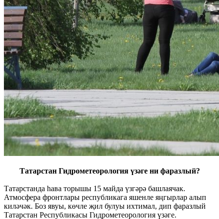
Татарстан Гидрометеорология үзәге ни фаразлый?
Татарстанда һава торышы 15 майда үзгәрә башлаячак.
Атмосфера фронтлары республикага яшенле яңгырлар алып
киләчәк. Боз явуы, көчле җил булуы ихтимал, дип фаразлый
Татарстан Республикасы Гидрометеорология үзәге.