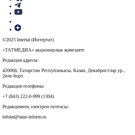
©2025 Intertat (Интертат)
«ТАТМЕДИА» акционерлык җәмгыяте
Редакция адресы:
420066, Татарстан Республикасы, Казан, Декабристлар ур.,
2нче йорт.
Редакция телефоны:
+7 (843) 222-0-999 (1304)
Редакциянең электрон почтасы:
infotat@tatar-inform.ru