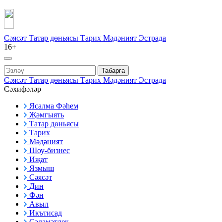
Сәясәт
Татар дөньясы
Тарих
Мәдәният
Эстрада
16+
Табарга
Сәясәт
Татар дөньясы
Тарих
Мәдәният
Эстрада
Сәхифәләр
Ясалма Фәһем
Җәмгыять
Татар дөньясы
Тарих
Мәдәният
Шоу-бизнес
Иҗат
Язмыш
Сәясәт
Дин
Фән
Авыл
Икътисад
Сәламәтлек