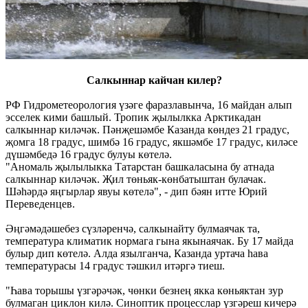
Салкыннар кайчан килер?
РФ Гидрометеорология үзәге фаразлавынча, 16 майдан алып
эсселек кими башлый. Тропик җылылкка Арктикадан
салкыннар киләчәк. Пәнҗешәмбе Казанда көндез 21 градус,
җомга 18 градус, шимбә 16 градус, якшәмбе 17 градус, киләсе
дүшәмбедә 16 градус булуы көтелә.
"Аномаль җылылыкка Татарстан башкаласына бу атнада
салкыннар киләчәк. Җил төньяк-көнбатыштан булачак.
Шәһәрдә яңгырлар явуы көтелә", - дип бәян итте Юрий
Переведенцев.
Әңгәмәдәшебез сүзләренчә, салкынайту булмаячак та,
температура климатик нормага гына якынаячак. Бу 17 майда
булыр дип көтелә. Алда язылганча, Казанда уртача һава
температурасы 14 градус тәшкил итәргә тиеш.
"Һава торышы үзгәрәчәк, чөнки безнең якка көньяктан зур
булмаган циклон килә. Синоптик процесслар үзгәреш кичерә