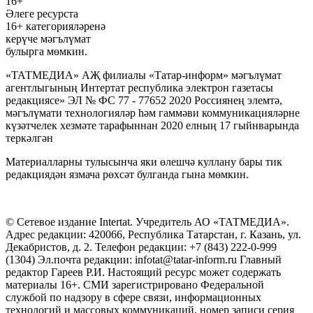
16+
Әлеге ресурста
16+ категорияләренә
керүче мәгълүмат
булырга мөмкин.
«ТАТМЕДИА» АҖ филиалы «Татар-информ» мәгълүмат
агентлыгының Интертат республика электрон газетасы
редакциясе» ЭЛ № ФС 77 - 77652 2020 Россиянең элемтә,
мәгълүмати технологияләр һәм гаммәви коммуникацияләрне
күзәтчелек хезмәте тарафыннан 2020 елның 17 гыйнварында
теркәлгән
Материалларны тулысынча яки өлешчә куллану бары тик
редакциядән язмача рөхсәт булганда гына мөмкин.
© Сетевое издание Intertat. Учредитель АО «ТАТМЕДИА».
Адрес редакции: 420066, Республика Татарстан, г. Казань, ул.
Декабристов, д. 2. Телефон редакции: +7 (843) 222-0-999
(1304) Эл.почта редакции: infotat@tatar-inform.ru Главный
редактор Гареев Р.И. Настоящий ресурс может содержать
материалы 16+. СМИ зарегистрировано Федеральной
службой по надзору в сфере связи, информационных
технологий и массовых коммуникаций, номер записи серия