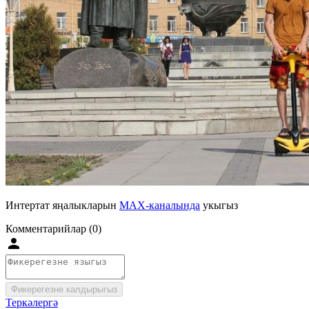
Интертат яңалыкларын
MAX-каналында
укыгыз
Комментарийлар (0)
Фикерегезне калдырыгыз
Теркәлергә