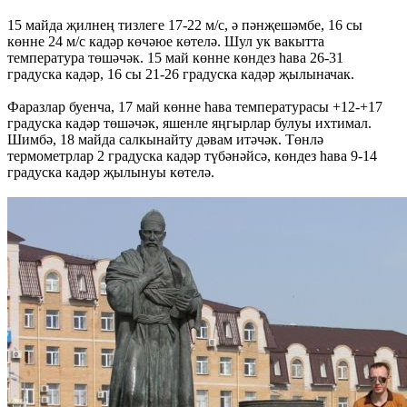
15 майда җилнең тизлеге 17-22 м/с, ә пәнҗешәмбе, 16 сы
көнне 24 м/с кадәр көчәюе көтелә. Шул ук вакытта
температура төшәчәк. 15 май көнне көндез һава 26-31
градуска кадәр, 16 сы 21-26 градуска кадәр җылыначак.
Фаразлар буенча, 17 май көнне һава температурасы +12-+17
градуска кадәр төшәчәк, яшенле яңгырлар булуы ихтимал.
Шимбә, 18 майда салкынайту дәвам итәчәк. Төнлә
термометрлар 2 градуска кадәр түбәнәйсә, көндез һава 9-14
градуска кадәр җылынуы көтелә.