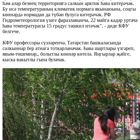
һәм алар безнең территориягә салкын арктик һава китерәчәк.
Бу исә температураның климатик нормага якынаюына, соңгы
көннәрдә нормадан да түбән булуга китерәчәк. РФ
Гидрометеорология үзәге фаразлавынча, 22 майга кадәр уртача
һава температурасы 15 градус тәшкил итәчәк", - диде КФУ
белгече.
КФУ профессоры сүзләренчә, Татарстан башкаласында
салкыннар бер атнага тоткарланачак. Һава шартлары үзгәреп,
явым-төшемнәр,, болытлы көннәр көтелә. Яңгырлар җәйге,
кыска вакытлы гына булачак.