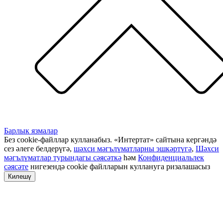
Барлык язмалар
Без cookie-файллар кулланабыз. «Интертат» сайтына кергәндә
сез әлеге белдерүгә,
шәхси мәгълүматларны эшкәртүгә
,
Шәхси
мәгълүматлар турындагы сәясәткә
һәм
Конфиденциальлек
сәясәте
нигезендә cookie файлларын куллануга ризалашасыз
Килешү