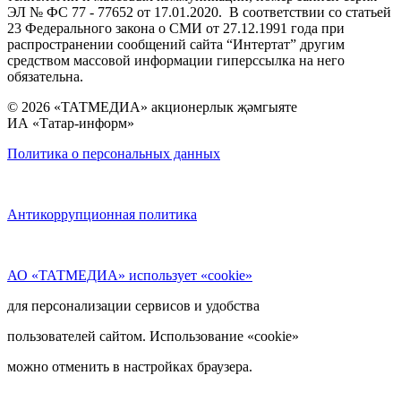
ЭЛ № ФС 77 - 77652 от 17.01.2020. В соответствии со статьей
23 Федерального закона о СМИ от 27.12.1991 года при
распространении сообщений сайта “Интертат” другим
средством массовой информации гиперссылка на него
обязательна.
© 2026 «ТАТМЕДИА» акционерлык җәмгыяте
ИА «Татар-информ»
Политика о персональных данных
Антикоррупционная политика
АО «ТАТМЕДИА» использует «cookie»
для персонализации сервисов и удобства
пользователей сайтом. Использование «cookie»
можно отменить в настройках браузера.