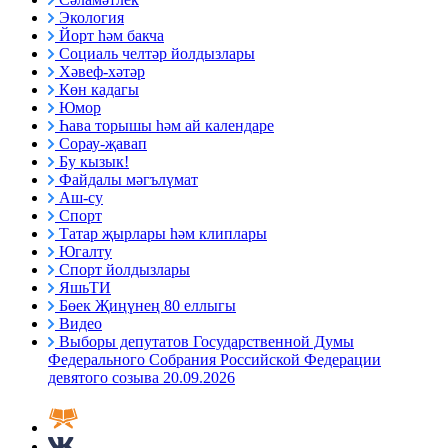
Экология
Йорт һәм бакча
Социаль челтәр йолдызлары
Хәвеф-хәтәр
Көн кадагы
Юмор
Һава торышы һәм ай календаре
Сорау-җавап
Бу кызык!
Файдалы мәгълүмат
Аш-су
Спорт
Татар җырлары һәм клиплары
Югалту
Спорт йолдызлары
ЯшьТИ
Бөек Җиңүнең 80 еллыгы
Видео
Выборы депутатов Государственной Думы
Федерального Собрания Российской Федерации
девятого созыва 20.09.2026