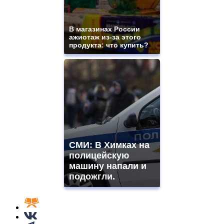
В магазинах России
ажиотаж из-за этого
продукта: что купить?
СМИ: В Химках на
полицейскую
машину напали и
подожгли.