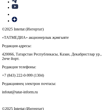
©2025 Intertat (Интертат)
«ТАТМЕДИА» акционерлык җәмгыяте
Редакция адресы:
420066, Татарстан Республикасы, Казан, Декабристлар ур.,
2нче йорт.
Редакция телефоны:
+7 (843) 222-0-999 (1304)
Редакциянең электрон почтасы:
infotat@tatar-inform.ru
©2025 Intertat (Интертат)