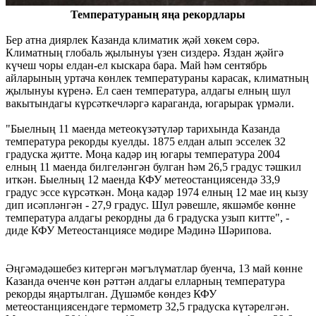
Температураның яңа рекордлары
Бер атна диярлек Казанда климатик җәй хөкем сөрә.
Климатның глобаль җылынуы үзен сиздерә. Яздан җәйгә
күчеш чоры елдан-ел кыскара бара. Май һәм сентябрь
айларының уртача көнлек температураны карасак, климатның
җылынуы күренә. Ел саен температура, алдагы елның шул
вакытындагы күрсәткечләргә караганда, югарырак үрмәли.
"Быелның 11 маенда метеокүзәтүләр тарихында Казанда
температура рекорды куелды. 1875 елдан алып эсселек 32
градуска җитте. Моңа кадәр иң югары температура 2004
елның 11 маенда билгеләнгән булган һәм 26,5 градус тәшкил
иткән. Быелның 12 маенда КФУ метеостанциясендә 33,9
градус эссе күрсәткән. Моңа кадәр 1974 елның 12 мае иң кызу
дип исәпләнгән - 27,9 градус. Шул рәвешле, якшәмбе көнне
температура алдагы рекордны да 6 градуска узып китте", -
диде КФУ Метеостанциясе мөдире Мәдинә Шәрипова.
Әңгәмәдәшебез китергән мәгълүматлар буенча, 13 май көнне
Казанда өченче көн рәттән алдагы елларның температура
рекорды яңартылган. Дүшәмбе көндез КФУ
метеостанциясендәге термометр 32,5 градуска күтәрелгән.