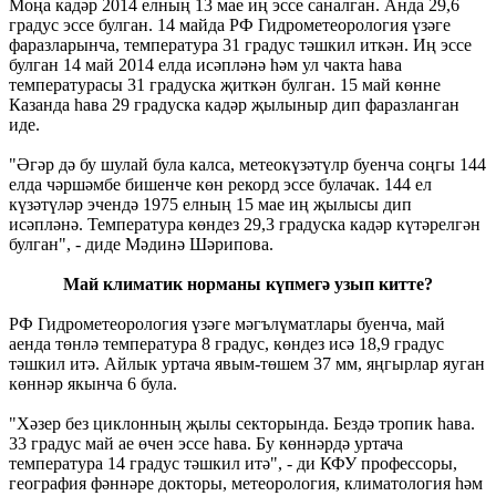
Моңа кадәр 2014 елның 13 мае иң эссе саналган. Анда 29,6
градус эссе булган. 14 майда РФ Гидрометеорология үзәге
фаразларынча, температура 31 градус тәшкил иткән. Иң эссе
булган 14 май 2014 елда исәпләнә һәм ул чакта һава
температурасы 31 градуска җиткән булган. 15 май көнне
Казанда һава 29 градуска кадәр җылыныр дип фаразланган
иде.
"Әгәр дә бу шулай була калса, метеокүзәтүлр буенча соңгы 144
елда чәршәмбе бишенче көн рекорд эссе булачак. 144 ел
күзәтүләр эчендә 1975 елның 15 мае иң җылысы дип
исәпләнә. Температура көндез 29,3 градуска кадәр күтәрелгән
булган", - диде Мәдинә Шәрипова.
Май климатик норманы күпмегә узып китте?
РФ Гидрометеорология үзәге мәгълүматлары буенча, май
аенда төнлә температура 8 градус, көндез исә 18,9 градус
тәшкил итә. Айлык уртача явым-төшем 37 мм, яңгырлар яуган
көннәр якынча 6 була.
"Хәзер без циклонның җылы секторында. Бездә тропик һава.
33 градус май ае өчен эссе һава. Бу көннәрдә уртача
температура 14 градус тәшкил итә", - ди КФУ профессоры,
география фәннәре докторы, метеорология, климатология һәм