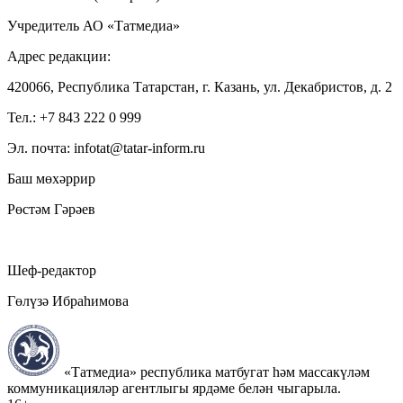
Учредитель АО «Татмедиа»
Адрес редакции:
420066, Республика Татарстан, г. Казань, ул. Декабристов, д. 2
Тел.: +7 843 222 0 999
Эл. почта: infotat@tatar-inform.ru
Баш мөхәррир
Рөстәм Гәрәев
Шеф-редактор
Гөлүзә Ибраһимова
«Татмедиа» республика матбугат һәм массакүләм
коммуникацияләр агентлыгы ярдәме белән чыгарыла.