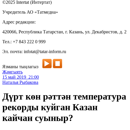
©2025 Intertat (Интертат)
Учредитель АО «Татмедиа»
Адрес редакции:
420066, Республика Татарстан, г. Казань, ул. Декабристов, д. 2
Тел.: +7 843 222 0 999
Эл. почта: infotat@tatar-inform.ru
Язманы тыңлагыз
Җәмгыять
15 май 2019 21:00
Наталья Рыбакова
Дүрт көн рәттән температура
рекорды куйган Казан
кайчан суыныр?