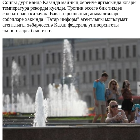
Соңгы дүрт көндә Казанда майның беренче яртысында югары
температура рекорды куелды. Тропик эссегә бик тиздән
салкын һава киләчәк. Һава тырышының анамалияләре
сәбәпләре хакында "Татар-информ" агентлыгы мәгълүмат
агентлыгы хәбәрчесенә Казан федераль университеты
экспертлары бәян итте.