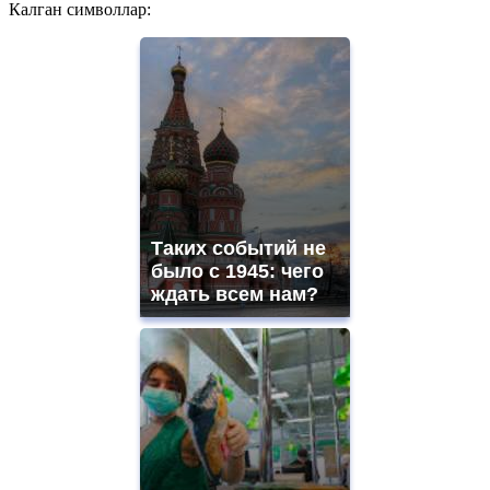
Калган символлар:
Таких событий не
было с 1945: чего
ждать всем нам?