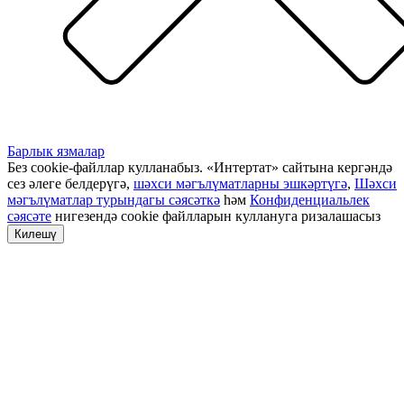
Барлык язмалар
Без cookie-файллар кулланабыз. «Интертат» сайтына кергәндә
сез әлеге белдерүгә,
шәхси мәгълүматларны эшкәртүгә
,
Шәхси
мәгълүматлар турындагы сәясәткә
һәм
Конфиденциальлек
сәясәте
нигезендә cookie файлларын куллануга ризалашасыз
Килешү