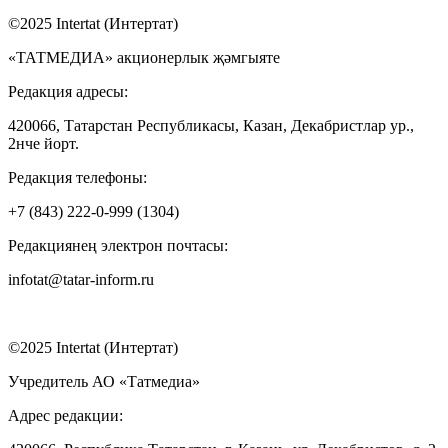
©2025 Intertat (Интертат)
«ТАТМЕДИА» акционерлык җәмгыяте
Редакция адресы:
420066, Татарстан Республикасы, Казан, Декабристлар ур.,
2нче йорт.
Редакция телефоны:
+7 (843) 222-0-999 (1304)
Редакциянең электрон почтасы:
infotat@tatar-inform.ru
©2025 Intertat (Интертат)
Учредитель АО «Татмедиа»
Адрес редакции: