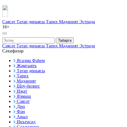
Сәясәт
Татар дөньясы
Тарих
Мәдәният
Эстрада
16+
Табарга
Сәясәт
Татар дөньясы
Тарих
Мәдәният
Эстрада
Сәхифәләр
Ясалма Фәһем
Җәмгыять
Татар дөньясы
Тарих
Мәдәният
Шоу-бизнес
Иҗат
Язмыш
Сәясәт
Дин
Фән
Авыл
Икътисад
Сәламәтлек