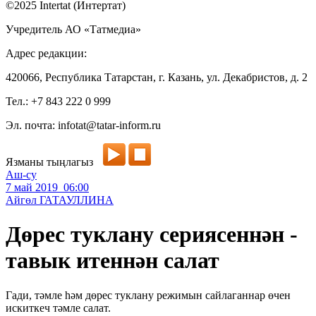
©2025 Intertat (Интертат)
Учредитель АО «Татмедиа»
Адрес редакции:
420066, Республика Татарстан, г. Казань, ул. Декабристов, д. 2
Тел.: +7 843 222 0 999
Эл. почта: infotat@tatar-inform.ru
Язманы тыңлагыз
Аш-су
7 май 2019 06:00
Айгөл ГАТАУЛЛИНА
Дөрес туклану сериясеннән -
тавык итеннән салат
Гади, тәмле һәм дөрес туклану режимын сайлаганнар өчен
искиткеч тәмле салат.