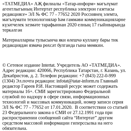
«ТАТМЕДИА» АҖ филиалы «Татар-информ» мәгълүмат
агентлыгының Интертат республика электрон газетасы
редакциясе» ЭЛ № ФС 77 - 77652 2020 Россиянең элемтә,
мәгълүмати технологияләр һәм гаммәви коммуникацияләрне
күзәтчелек хезмәте тарафыннан 2020 елның 17 гыйнварында
теркәлгән
Материалларны тулысынча яки өлешчә куллану бары тик
редакциядән язмача рөхсәт булганда гына мөмкин.
© Сетевое издание Intertat. Учредитель АО «ТАТМЕДИА».
Адрес редакции: 420066, Республика Татарстан, г. Казань, ул.
Декабристов, д. 2. Телефон редакции: +7 (843) 222-0-999
(1304) Эл.почта редакции: infotat@tatar-inform.ru Главный
редактор Гареев Р.И. Настоящий ресурс может содержать
материалы 16+. СМИ зарегистрировано Федеральной
службой по надзору в сфере связи, информационных
технологий и массовых коммуникаций, номер записи серия
ЭЛ № ФС 77 - 77652 от 17.01.2020. В соответствии со статьей
23 Федерального закона о СМИ от 27.12.1991 года при
распространении сообщений сайта “Интертат” другим
средством массовой информации гиперссылка на него
обязательна.