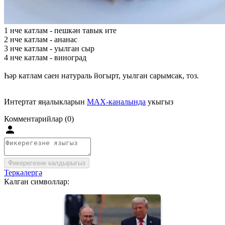
1 нче катлам - пешкән тавык ите
2 нче катлам - ананас
3 нче катлам - уылган сыр
4 нче катлам - виноград
Һәр катлам саен натураль йогырт, уылган сарымсак, тоз.
Интертат яңалыкларын
MAX-каналында
укыгыз
Комментарийлар (0)
Фикерегезне калдырыгыз
Теркәлергә
Калган символлар: