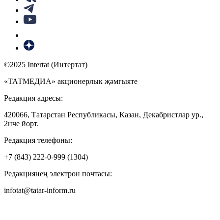
©2025 Intertat (Интертат)
«ТАТМЕДИА» акционерлык җәмгыяте
Редакция адресы:
420066, Татарстан Республикасы, Казан, Декабристлар ур.,
2нче йорт.
Редакция телефоны:
+7 (843) 222-0-999 (1304)
Редакциянең электрон почтасы:
infotat@tatar-inform.ru