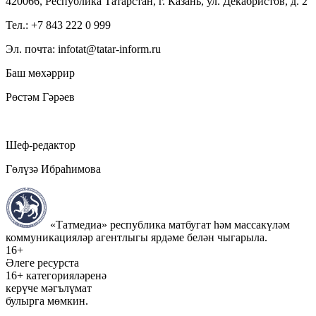
420066, Республика Татарстан, г. Казань, ул. Декабристов, д. 2
Тел.: +7 843 222 0 999
Эл. почта: infotat@tatar-inform.ru
Баш мөхәррир
Рөстәм Гәрәев
Шеф-редактор
Гөлүзә Ибраһимова
«Татмедиа» республика матбугат һәм массакүләм
коммуникацияләр агентлыгы ярдәме белән чыгарыла.
16+
Әлеге ресурста
16+ категорияләренә
керүче мәгълүмат
булырга мөмкин.