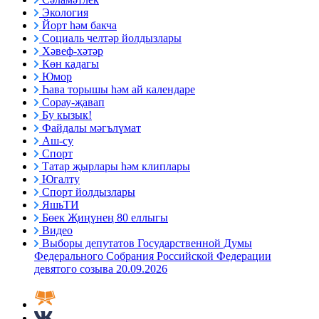
Экология
Йорт һәм бакча
Социаль челтәр йолдызлары
Хәвеф-хәтәр
Көн кадагы
Юмор
Һава торышы һәм ай календаре
Сорау-җавап
Бу кызык!
Файдалы мәгълүмат
Аш-су
Спорт
Татар җырлары һәм клиплары
Югалту
Спорт йолдызлары
ЯшьТИ
Бөек Җиңүнең 80 еллыгы
Видео
Выборы депутатов Государственной Думы
Федерального Собрания Российской Федерации
девятого созыва 20.09.2026