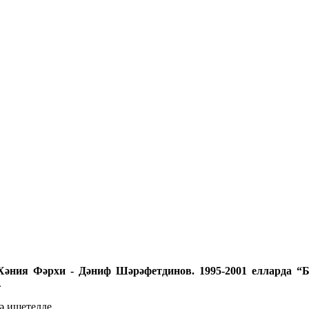
әния Фәрхи - Дәниф Шәрәфетдинов. 1995-2001 елларда “Б
.
ә ишетелде.