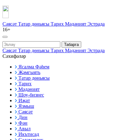
Сәясәт
Татар дөньясы
Тарих
Мәдәният
Эстрада
16+
Табарга
Сәясәт
Татар дөньясы
Тарих
Мәдәният
Эстрада
Сәхифәләр
Ясалма Фәһем
Җәмгыять
Татар дөньясы
Тарих
Мәдәният
Шоу-бизнес
Иҗат
Язмыш
Сәясәт
Дин
Фән
Авыл
Икътисад
Сәламәтлек