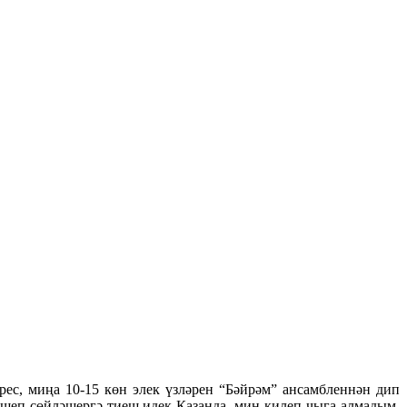
рес, миңа 10-15 көн элек үзләрен “Бәйрәм” ансамбленнән дип
ешеп сөйләшергә тиеш идек Казанда, мин килеп чыга алмадым.