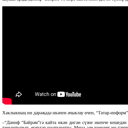
Хаклыкның ни дәрәҗәдә икәнен ачыклау өчен, “Татар-информ
–“Дәниф “Бәйрәм”гә кайта икән дигән сүзне икенче кешедән 
таныштырып, егетләр шалтыратты. Миңа әле конкрет эш тәрти