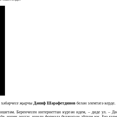
” хәбәрчесе җырчы
Дәниф Шәрәфетдинов
белән элемтәгә керде.
ишетәм. Беренчесен интернеттан күргән идем, – диде ул. – Дө
бе, ничек эшләү, нинди формада булачагын әйтүче юк. Без күр