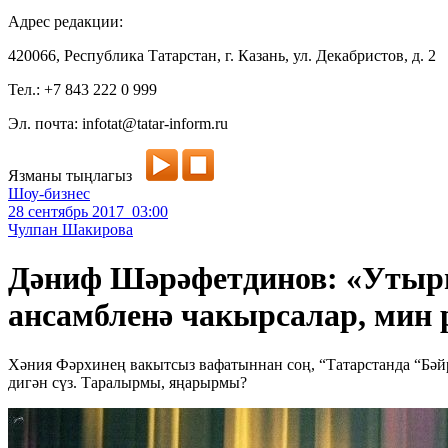
Адрес редакции:
420066, Республика Татарстан, г. Казань, ул. Декабристов, д. 2
Тел.: +7 843 222 0 999
Эл. почта: infotat@tatar-inform.ru
Язманы тыңлагыз
Шоу-бизнес
28 сентябрь 2017 03:00
Чулпан Шакирова
Дәниф Шәрәфетдинов: «Утыры
ансамбленә чакырсалар, мин 
Хәния Фәрхинең вакытсыз вафатыннан соң, “Татарстанда “Бәйр
дигән сүз. Таралырмы, яңарырмы?