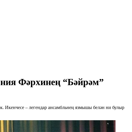
әния Фәрхинең “Бәйрәм”
әк. Икенчесе – легендар ансамбльнең язмышы белән ни булыр