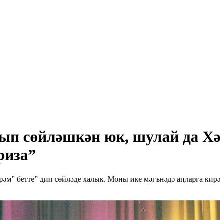
п сөйләшкән юк, шулай да Х
риза”
әм” бетте” дип сөйләде халык. Моны ике мәгънәдә аңларга кир