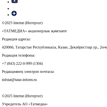
©2025 Intertat (Интертат)
«ТАТМЕДИА» акционерлык җәмгыяте
Редакция адресы:
420066, Татарстан Республикасы, Казан, Декабристлар ур., 2нче
Редакция телефоны:
+7 (843) 222-0-999 (1304)
Редакциянең электрон почтасы:
infotat@tatar-inform.ru
©2025 Intertat (Интертат)
Учредитель АО «Татмедиа»