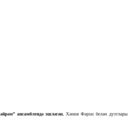
әйрәм” ансамблендә эшләгән
, Хәния Фәрхи белән дуэтлары