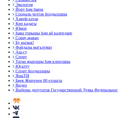
Экология
Йорт һәм бакча
Социаль челтәр йолдызлары
Хәвеф-хәтәр
Көн кадагы
Юмор
Һава торышы һәм ай календаре
Сорау-җавап
Бу кызык!
Файдалы мәгълүмат
Аш-су
Спорт
Татар җырлары һәм клиплары
Югалту
Спорт йолдызлары
ЯшьТИ
Бөек Җиңүнең 80 еллыгы
Видео
Выборы депутатов Государственной Думы Федерального