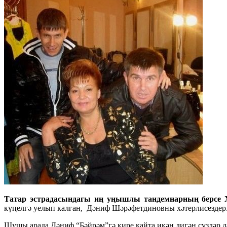
Татар эстрадасындагы иң уңышлы тандемнарның берсе Х
күңелгә уелып калган, Дәниф Шәрәфетдиновны хәтерлисездер
Шушы арада Дәниф “Бәйрәм”гә кире кайта икән дигән сүзләр д