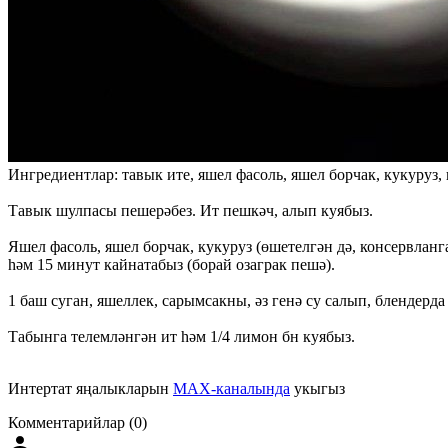
Ингредиентлар: тавык ите, яшел фасоль, яшел борчак, кукуруз, 
Тавык шулпасы пешерәбез. Ит пешкәч, алып куябыз.
Яшел фасоль, яшел борчак, кукуруз (өшетелгән дә, консервланга
һәм 15 минут кайнатабыз (борай озаграк пешә).
1 баш суган, яшеллек, сарымсакны, әз генә су салып, блендер
Табынга телемләнгән ит һәм 1/4 лимон бн куябыз.
Интертат яңалыкларын
MAX-каналында
укыгыз
Комментарийлар (0)