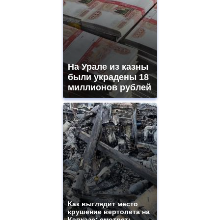
На Урале из казны
были украдены 18
миллионов рублей
Как выглядит место
крушение вертолета на
Кавказе: смотреть