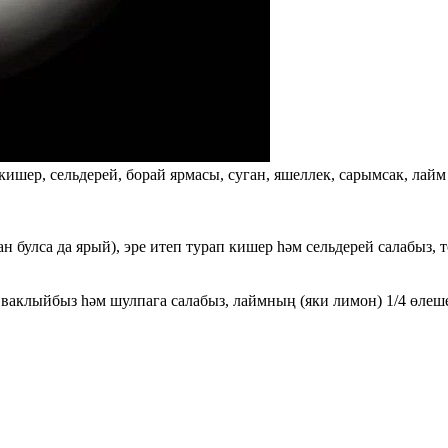
кишер, сельдерей, борай ярмасы, суган, яшеллек, сарымсак, лайм 
н булса да ярый), эре итеп турап кишер һәм сельдерей салабыз, т
да ваклыйбыз һәм шулпага салабыз, лаймның (яки лимон) 1/4 өл