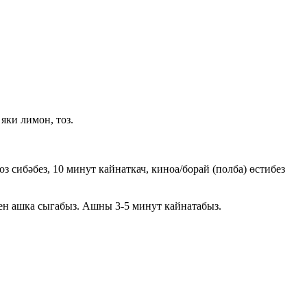
яки лимон, тоз.
оз сибәбез, 10 минут кайнаткач, киноа/борай (полба) өстибез
ешен ашка сыгабыз. Ашны 3-5 минут кайнатабыз.