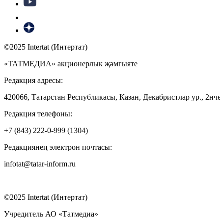
©2025 Intertat (Интертат)
«ТАТМЕДИА» акционерлык җәмгыяте
Редакция адресы:
420066, Татарстан Республикасы, Казан, Декабристлар ур., 2нче
Редакция телефоны:
+7 (843) 222-0-999 (1304)
Редакциянең электрон почтасы:
infotat@tatar-inform.ru
©2025 Intertat (Интертат)
Учредитель АО «Татмедиа»