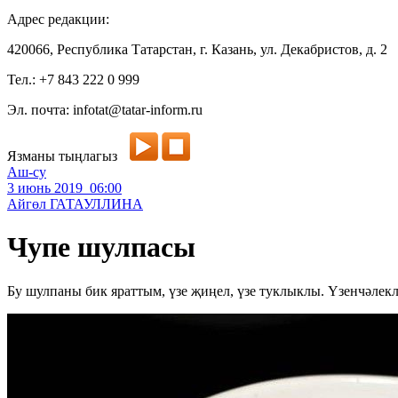
Адрес редакции:
420066, Республика Татарстан, г. Казань, ул. Декабристов, д. 2
Тел.: +7 843 222 0 999
Эл. почта: infotat@tatar-inform.ru
Язманы тыңлагыз
Аш-су
3 июнь 2019 06:00
Айгөл ГАТАУЛЛИНА
Чупе шулпасы
Бу шулпаны бик яраттым, үзе җиңел, үзе туклыклы. Үзенчәлекл