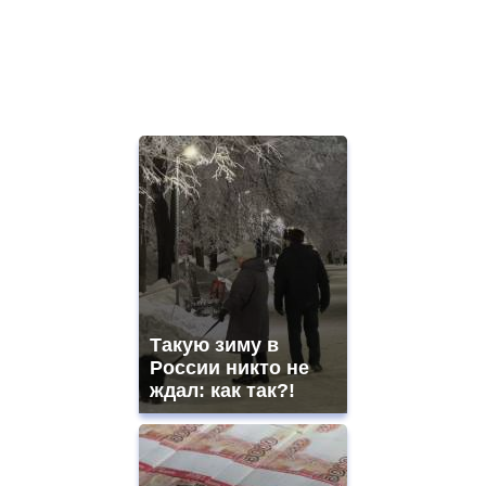
Такую зиму в
России никто не
ждал: как так?!