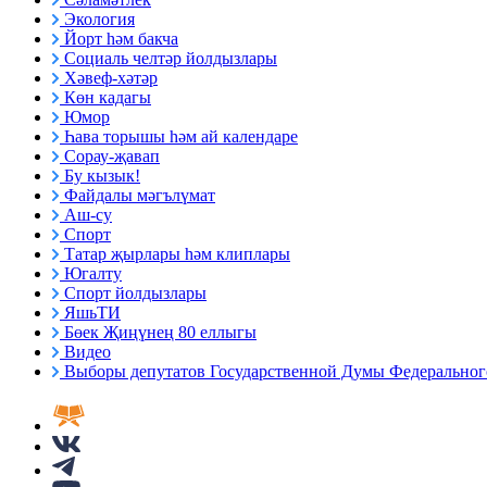
Экология
Йорт һәм бакча
Социаль челтәр йолдызлары
Хәвеф-хәтәр
Көн кадагы
Юмор
Һава торышы һәм ай календаре
Сорау-җавап
Бу кызык!
Файдалы мәгълүмат
Аш-су
Спорт
Татар җырлары һәм клиплары
Югалту
Спорт йолдызлары
ЯшьТИ
Бөек Җиңүнең 80 еллыгы
Видео
Выборы депутатов Государственной Думы Федерального