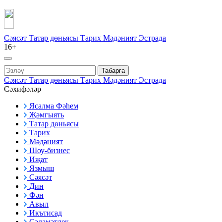
Сәясәт
Татар дөньясы
Тарих
Мәдәният
Эстрада
16+
Табарга
Сәясәт
Татар дөньясы
Тарих
Мәдәният
Эстрада
Сәхифәләр
Ясалма Фәһем
Җәмгыять
Татар дөньясы
Тарих
Мәдәният
Шоу-бизнес
Иҗат
Язмыш
Сәясәт
Дин
Фән
Авыл
Икътисад
Сәламәтлек