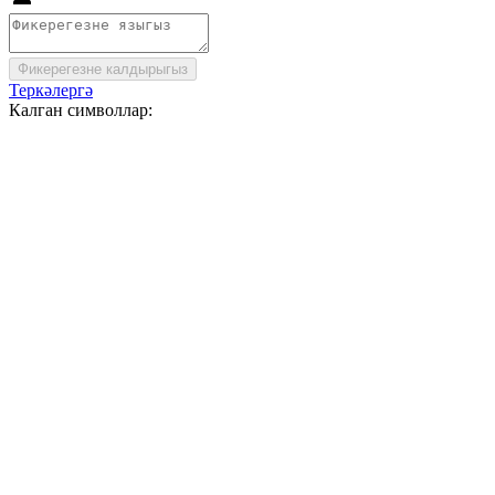
Фикерегезне калдырыгыз
Теркәлергә
Калган символлар: