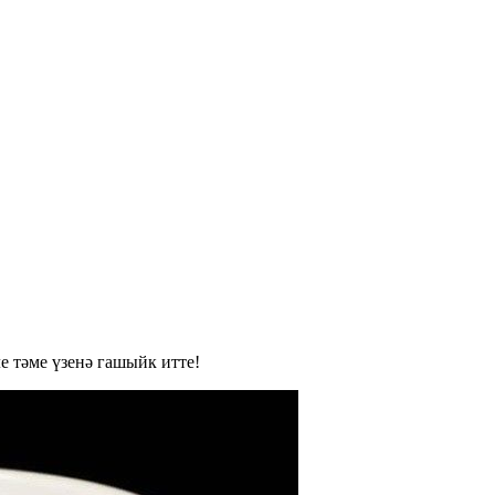
е тәме үзенә гашыйк итте!