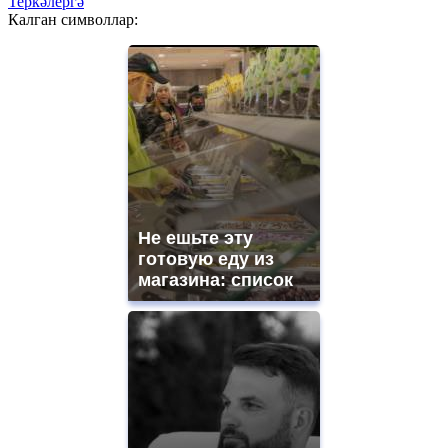
Теркәлергә
Калган символлар:
Не ешьте эту
готовую еду из
магазина: список