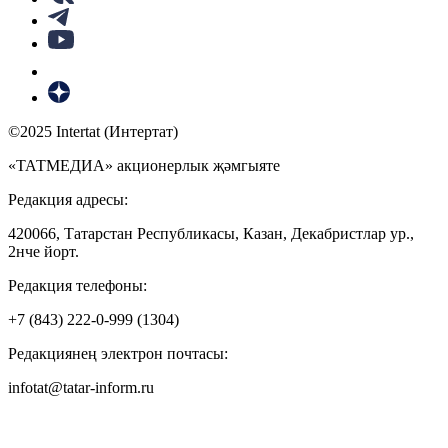
©2025 Intertat (Интертат)
«ТАТМЕДИА» акционерлык җәмгыяте
Редакция адресы:
420066, Татарстан Республикасы, Казан, Декабристлар ур.,
2нче йорт.
Редакция телефоны:
+7 (843) 222-0-999 (1304)
Редакциянең электрон почтасы:
infotat@tatar-inform.ru