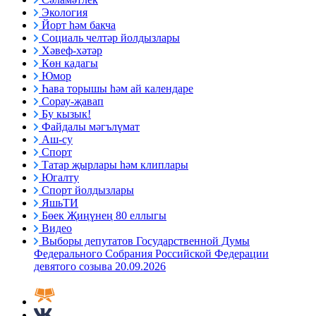
Экология
Йорт һәм бакча
Социаль челтәр йолдызлары
Хәвеф-хәтәр
Көн кадагы
Юмор
Һава торышы һәм ай календаре
Сорау-җавап
Бу кызык!
Файдалы мәгълүмат
Аш-су
Спорт
Татар җырлары һәм клиплары
Югалту
Спорт йолдызлары
ЯшьТИ
Бөек Җиңүнең 80 еллыгы
Видео
Выборы депутатов Государственной Думы
Федерального Собрания Российской Федерации
девятого созыва 20.09.2026