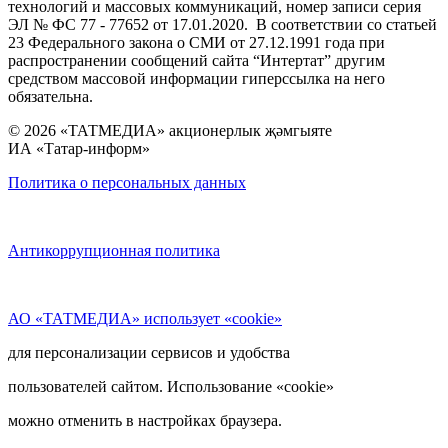
технологий и массовых коммуникаций, номер записи серия
ЭЛ № ФС 77 - 77652 от 17.01.2020. В соответствии со статьей
23 Федерального закона о СМИ от 27.12.1991 года при
распространении сообщений сайта “Интертат” другим
средством массовой информации гиперссылка на него
обязательна.
© 2026 «ТАТМЕДИА» акционерлык җәмгыяте
ИА «Татар-информ»
Политика о персональных данных
Антикоррупционная политика
АО «ТАТМЕДИА» использует «cookie»
для персонализации сервисов и удобства
пользователей сайтом. Использование «cookie»
можно отменить в настройках браузера.