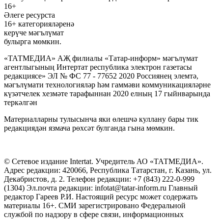
16+
Әлеге ресурста
16+ категорияләренә
керүче мәгълүмат
булырга мөмкин.
«ТАТМЕДИА» АҖ филиалы «Татар-информ» мәгълүмат
агентлыгының Интертат республика электрон газетасы
редакциясе» ЭЛ № ФС 77 - 77652 2020 Россиянең элемтә,
мәгълүмати технологияләр һәм гаммәви коммуникацияләрне
күзәтчелек хезмәте тарафыннан 2020 елның 17 гыйнварында
теркәлгән
Материалларны тулысынча яки өлешчә куллану бары тик
редакциядән язмача рөхсәт булганда гына мөмкин.
© Сетевое издание Intertat. Учредитель АО «ТАТМЕДИА».
Адрес редакции: 420066, Республика Татарстан, г. Казань, ул.
Декабристов, д. 2. Телефон редакции: +7 (843) 222-0-999
(1304) Эл.почта редакции: infotat@tatar-inform.ru Главный
редактор Гареев Р.И. Настоящий ресурс может содержать
материалы 16+. СМИ зарегистрировано Федеральной
службой по надзору в сфере связи, информационных