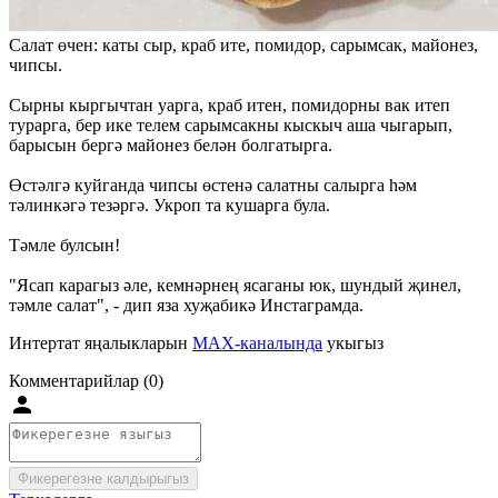
Салат өчен: каты сыр, краб ите, помидор, сарымсак, майонез,
чипсы.
Сырны кыргычтан уарга, краб итен, помидорны вак итеп
турарга, бер ике телем сарымсакны кыскыч аша чыгарып,
барысын бергә майонез белән болгатырга.
Өстәлгә куйганда чипсы өстенә салатны салырга һәм
тәлинкәгә тезәргә. Укроп та кушарга була.
Тәмле булсын!
"Ясап карагыз әле, кемнәрнең ясаганы юк, шундый җинел,
тәмле салат", - дип яза хуҗабикә Инстаграмда.
Интертат яңалыкларын
MAX-каналында
укыгыз
Комментарийлар (0)
Фикерегезне калдырыгыз