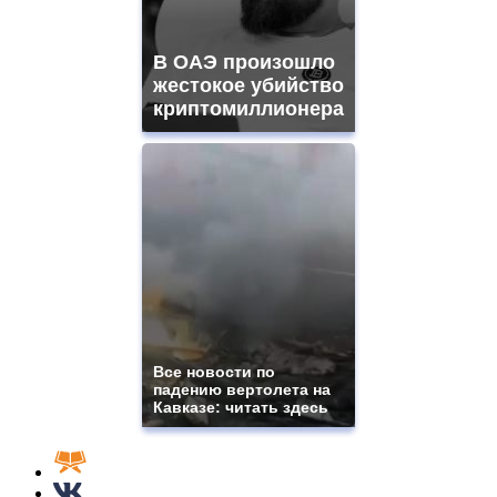
В ОАЭ произошло
жестокое убийство
криптомиллионера
Все новости по
падению вертолета на
Кавказе: читать здесь