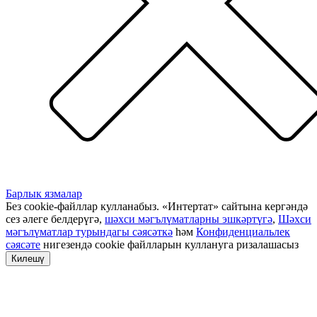
Барлык язмалар
Без cookie-файллар кулланабыз. «Интертат» сайтына кергәндә
сез әлеге белдерүгә,
шәхси мәгълүматларны эшкәртүгә
,
Шәхси
мәгълүматлар турындагы сәясәткә
һәм
Конфиденциальлек
сәясәте
нигезендә cookie файлларын куллануга ризалашасыз
Килешү