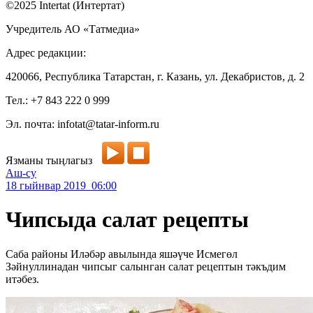
©2025 Intertat (Интертат)
Учредитель АО «Татмедиа»
Адрес редакции:
420066, Республика Татарстан, г. Казань, ул. Декабристов, д. 2
Тел.: +7 843 222 0 999
Эл. почта: infotat@tatar-inform.ru
Язманы тыңлагыз
Аш-су
18 гыйнвар 2019 06:00
Чипсыда салат рецепты
Саба районы Иләбәр авылында яшәүче Исмегөл
Зәйнуллинадан чипсыг салынган салат рецептын тәкъдим
итәбез.