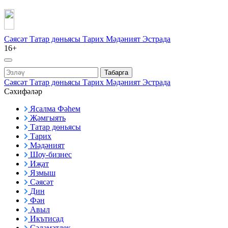
Сәясәт
Татар дөньясы
Тарих
Мәдәният
Эстрада
16+
Табарга
Сәясәт
Татар дөньясы
Тарих
Мәдәният
Эстрада
Сәхифәләр
Ясалма Фәһем
Җәмгыять
Татар дөньясы
Тарих
Мәдәният
Шоу-бизнес
Иҗат
Язмыш
Сәясәт
Дин
Фән
Авыл
Икътисад
Сәламәтлек