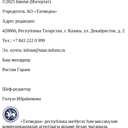
©2025 Intertat (Интертат)
Учредитель АО «Татмедиа»
Адрес редакции:
420066, Республика Татарстан, г. Казань, ул. Декабристов, д. 2
Тел.: +7 843 222 0 999
Эл. почта: infotat@tatar-inform.ru
Баш мөхәррир
Рөстәм Гәрәев
Шеф-редактор
Гөлүзә Ибраһимова
«Татмедиа» республика матбугат һәм массакүләм
коммуникацияләр агентлыгы ярдәме белән чыгарыла.