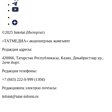
©2025 Intertat (Интертат)
«ТАТМЕДИА» акционерлык җәмгыяте
Редакция адресы:
420066, Татарстан Республикасы, Казан, Декабристлар ур.,
2нче йорт.
Редакция телефоны:
+7 (843) 222-0-999 (1304)
Редакциянең электрон почтасы:
infotat@tatar-inform.ru