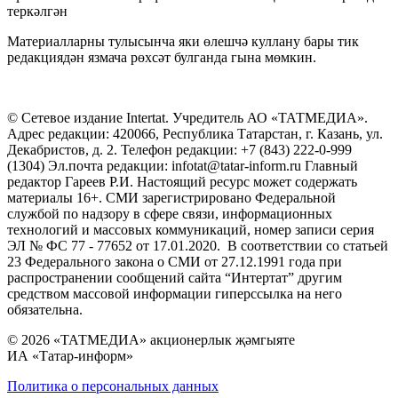
теркәлгән
Материалларны тулысынча яки өлешчә куллану бары тик
редакциядән язмача рөхсәт булганда гына мөмкин.
© Сетевое издание Intertat. Учредитель АО «ТАТМЕДИА».
Адрес редакции: 420066, Республика Татарстан, г. Казань, ул.
Декабристов, д. 2. Телефон редакции: +7 (843) 222-0-999
(1304) Эл.почта редакции: infotat@tatar-inform.ru Главный
редактор Гареев Р.И. Настоящий ресурс может содержать
материалы 16+. СМИ зарегистрировано Федеральной
службой по надзору в сфере связи, информационных
технологий и массовых коммуникаций, номер записи серия
ЭЛ № ФС 77 - 77652 от 17.01.2020. В соответствии со статьей
23 Федерального закона о СМИ от 27.12.1991 года при
распространении сообщений сайта “Интертат” другим
средством массовой информации гиперссылка на него
обязательна.
© 2026 «ТАТМЕДИА» акционерлык җәмгыяте
ИА «Татар-информ»
Политика о персональных данных