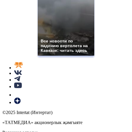
Все новости по
падению вертолета на
Кавказе: читать здесь
©2025 Intertat (Интертат)
«ТАТМЕДИА» акционерлык җәмгыяте