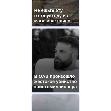
Не ешьте эту
готовую еду из
магазина: список
В ОАЭ произошло
жестокое убийство
криптомиллионера