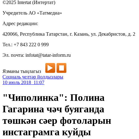
©2025 Intertat (Интертат)
Учредитель АО «Татмедиа»
Адрес редакции:
420066, Республика Татарстан, г. Казань, ул. Декабристов, д. 2
Тел.: +7 843 222 0 999
Эл. почта: infotat@tatar-inform.ru
Язманы тыңлагыз
Социаль челтәр йолдызлары
10 июль 2018 11:07
"Чиполинка": Полина
Гагарина чәч буяганда
төшкән сәер фотоларын
инстаграмга куйды