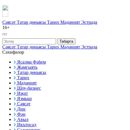
Сәясәт
Татар дөньясы
Тарих
Мәдәният
Эстрада
16+
Табарга
Сәясәт
Татар дөньясы
Тарих
Мәдәният
Эстрада
Сәхифәләр
Ясалма Фәһем
Җәмгыять
Татар дөньясы
Тарих
Мәдәният
Шоу-бизнес
Иҗат
Язмыш
Сәясәт
Дин
Фән
Авыл
Икътисад
Сәламәтлек