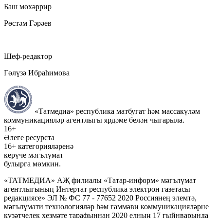
Баш мөхәррир
Рөстәм Гәрәев
Шеф-редактор
Гөлүзә Ибраһимова
«Татмедиа» республика матбугат һәм массакүләм
коммуникацияләр агентлыгы ярдәме белән чыгарыла.
16+
Әлеге ресурста
16+ категорияләренә
керүче мәгълүмат
булырга мөмкин.
«ТАТМЕДИА» АҖ филиалы «Татар-информ» мәгълүмат
агентлыгының Интертат республика электрон газетасы
редакциясе» ЭЛ № ФС 77 - 77652 2020 Россиянең элемтә,
мәгълүмати технологияләр һәм гаммәви коммуникацияләрне
күзәтчелек хезмәте тарафыннан 2020 елның 17 гыйнварында