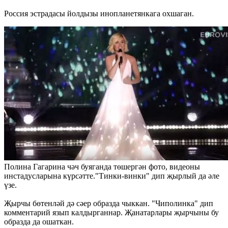
Россия эстрадасы йолдызы инопланетянкага охшаган.
Полина Гагарина чәч буяганда төшергән фото, видеоны
инстадусларына күрсәтте."Тинки-винки" дип җырлый да әле
үзе.
Җырчы бөтенләй дә сәер образда чыккан. "Чиполинка" дип
комментарий язып калдырганнар. Җанатарлары җырчыны бу
образда да ошаткан.