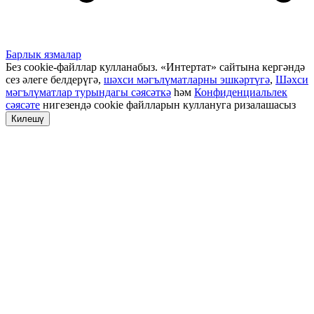
Барлык язмалар
Без cookie-файллар кулланабыз. «Интертат» сайтына кергәндә
сез әлеге белдерүгә,
шәхси мәгълүматларны эшкәртүгә
,
Шәхси
мәгълүматлар турындагы сәясәткә
һәм
Конфиденциальлек
сәясәте
нигезендә cookie файлларын куллануга ризалашасыз
Килешү