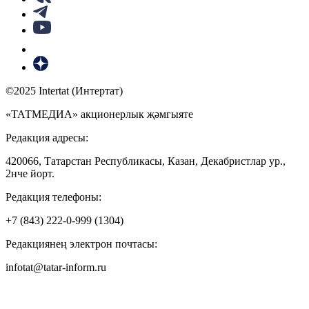
©2025 Intertat (Интертат)
«ТАТМЕДИА» акционерлык җәмгыяте
Редакция адресы:
420066, Татарстан Республикасы, Казан, Декабристлар ур.,
2нче йорт.
Редакция телефоны:
+7 (843) 222-0-999 (1304)
Редакциянең электрон почтасы:
infotat@tatar-inform.ru