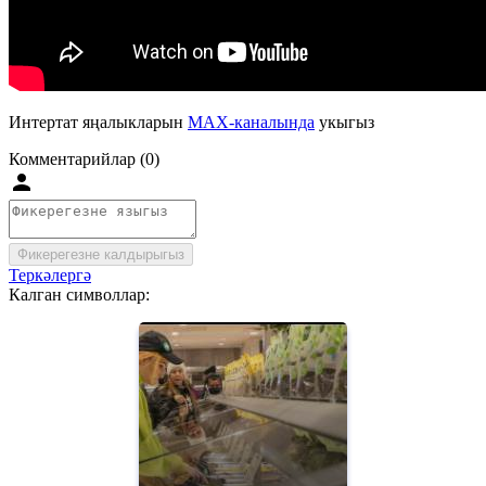
Интертат яңалыкларын
MAX-каналында
укыгыз
Комментарийлар (0)
Фикерегезне калдырыгыз
Теркәлергә
Калган символлар: