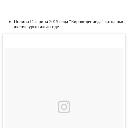
Полина Гагарина 2015 елда "Евровидениеда" катнашып,
икенче урын алган иде.