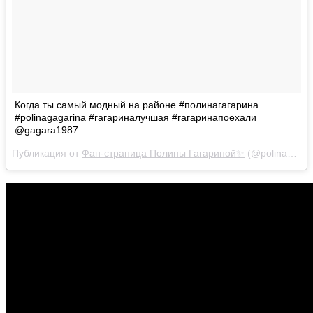
Когда ты самый модный на районе #полинагагарина
#polinagagarina #гагариналучшая #гагаринапоехали
@gagara1987
Публикация от
Фан-страница Полины Гагариной✨
(@polinagagarina.news)