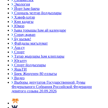
Экология
Йорт һәм бакча
Социаль челтәр йолдызлары
Хәвеф-хәтәр
Көн кадагы
Юмор
Һава торышы һәм ай календаре
Сорау-җавап
Бу кызык!
Файдалы мәгълүмат
Аш-су
Спорт
Татар җырлары һәм клиплары
Югалту
Спорт йолдызлары
ЯшьТИ
Бөек Җиңүнең 80 еллыгы
Видео
Выборы депутатов Государственной Думы
Федерального Собрания Российской Федерации
девятого созыва 20.09.2026