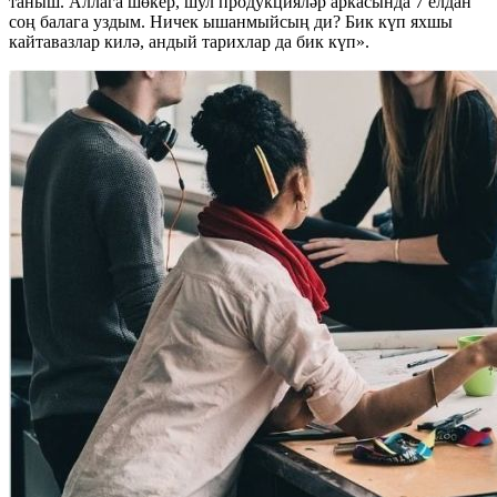
таныш. Аллага шөкер, шул продукцияләр аркасында 7 елдан
соң балага уздым. Ничек ышанмыйсың ди? Бик күп яхшы
кайтавазлар килә, андый тарихлар да бик күп».