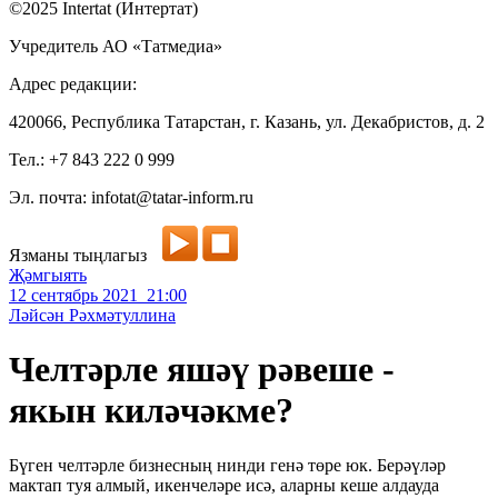
©2025 Intertat (Интертат)
Учредитель АО «Татмедиа»
Адрес редакции:
420066, Республика Татарстан, г. Казань, ул. Декабристов, д. 2
Тел.: +7 843 222 0 999
Эл. почта: infotat@tatar-inform.ru
Язманы тыңлагыз
Җәмгыять
12 сентябрь 2021 21:00
Ләйсән Рәхмәтуллина
Челтәрле яшәү рәвеше -
якын киләчәкме?
Бүген челтәрле бизнесның нинди генә төре юк. Берәүләр
мактап туя алмый, икенчеләре исә, аларны кеше алдауда