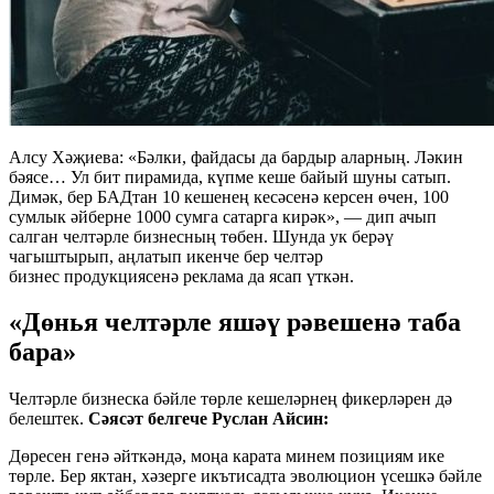
Алсу Хәҗиева: «Бәлки, файдасы да бардыр аларның. Ләкин
бәясе… Ул бит пирамида, күпме кеше байый шуны сатып.
Димәк, бер БАДтан 10 кешенең кесәсенә керсен өчен, 100
сумлык әйберне 1000 сумга сатарга кирәк», — дип ачып
салган челтәрле бизнесның төбен. Шунда ук берәү
чагыштырып, аңлатып икенче бер челтәр
бизнес продукциясенә реклама да ясап үткән.
«Дөнья челтәрле яшәү рәвешенә таба
бара»
Челтәрле бизнеска бәйле төрле кешеләрнең фикерләрен дә
белештек.
Сәясәт белгече Руслан Айсин:
Дөресен генә әйткәндә, моңа карата минем позициям ике
төрле. Бер яктан, хәзерге икътисадта эволюцион үсешкә бәйле