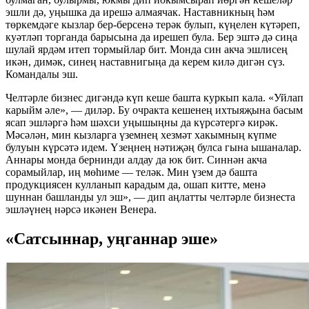
эшли дә, уңышка да ирешә алмаячак. Наставникның һәм
төркемдәге кызлар бер-берсенә терәк булып, күңелен күтәреп,
куәтләп торганда барысына да ирешеп була. Бер эштә дә сиңа
шулай ярдәм итеп тормыйлар бит. Монда син акча эшлисең
икән, димәк, синең наставнигыңа да керем килә дигән сүз.
Командалы эш.
Челтәрле бизнес дигәндә күп кеше башта куркып кала. «Уйлап
карыйм әле», — диләр. Бу очракта кешенең ихтыяҗына басым
ясап эшләргә һәм шәхси уңышыңны да күрсәтергә кирәк.
Мәсәлән, мин кызларга үземнең хезмәт хакымның күпме
булуын күрсәтә идем. Үзеңнең нәтиҗәң булса гына ышаналар.
Аннары монда бернинди алдау да юк бит. Синнән акча
сорамыйлар, иң мөһиме — теләк. Мин үзем дә башта
продукциясен кулланып карадым да, ошап китте, менә
шуннан башланды ул эш», — дип аңлатты челтәрле бизнеста
эшләүнең нәрсә икәнен Венера.
«Сатсыннар, уңганнар эше»