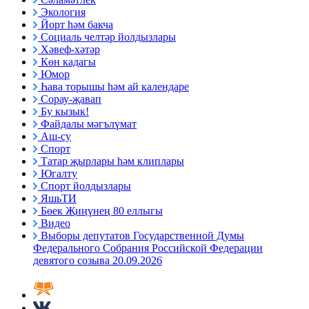
Экология
Йорт һәм бакча
Социаль челтәр йолдызлары
Хәвеф-хәтәр
Көн кадагы
Юмор
Һава торышы һәм ай календаре
Сорау-җавап
Бу кызык!
Файдалы мәгълүмат
Аш-су
Спорт
Татар җырлары һәм клиплары
Югалту
Спорт йолдызлары
ЯшьТИ
Бөек Җиңүнең 80 еллыгы
Видео
Выборы депутатов Государственной Думы
Федерального Собрания Российской Федерации
девятого созыва 20.09.2026