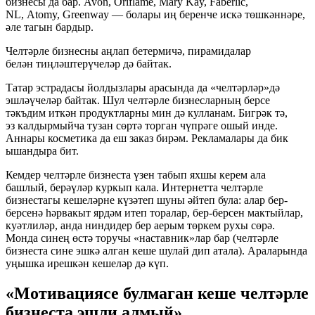
бизнесы да бар. Avon, Oriflame, Mary Kay, Faberlic,
NL, Atomy, Greenway — болары иң беренче искә төшкәннәре,
әле тагын бардыр.
Челтәрле бизнесны аңлап бетермичә, пирамидалар
белән тиңләштерүчеләр дә байтак.
Татар эстрадасы йолдызлары арасында да «челтәрләр»дә
эшләүчеләр байтак. Шул челтәрле бизнесларның берсе
тәкъдим иткән продуктларны мин дә кулланам. Бигрәк тә,
эз калдырмыйча тузан сөртә торган чүпрәге ошый инде.
Аннары косметика да еш заказ бирәм. Рекламалары да бик
ышандыра бит.
Кемдер челтәрле бизнеста үзен табып яхшы керем ала
башлый, берәүләр куркып кала. Интернетта челтәрле
бизнестагы кешеләрне күзәтеп шуны әйтеп була: алар бер-
берсенә һәрвакыт ярдәм итеп торалар, бер-берсен мактыйлар,
куәтлиләр, анда ниндидер бер аерым төркем рухы сөрә.
Монда синең өстә торучы «наставник»лар бар (челтәрле
бизнеста сине эшкә алган кеше шулай дип атала). Араларында
уңышка ирешкән кешеләр дә күп.
«Мотивациясе булмаган кеше челтәрле
бизнеста эшли алмый»