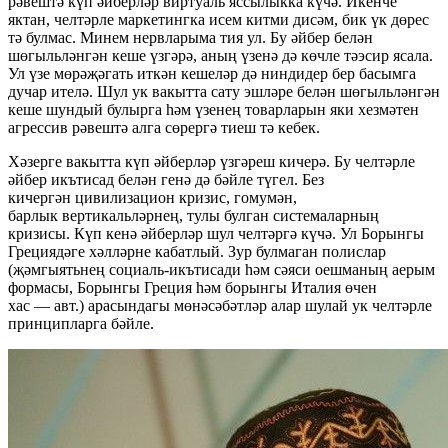
рәвештә күп әйберләр виртуаль яссылыкка күчә. Икенче
яктан, челтәрле маркетингка исем китми дисәм, бик үк дөрес
тә булмас. Минем нервларыма тия ул. Бу әйбер белән
шөгыльләнгән кеше үзгәрә, аның үзенә дә көчле тәэсир ясала.
Ул үзе мөрәҗәгать иткән кешеләр дә ниндидер бер басымга
дучар ителә. Шул ук вакытта сату эшләре белән шөгыльләнгән
кеше шундый булырга һәм үзенең товарларын яки хезмәтен
агрессив рәвештә алга сөрергә тиеш тә кебек.
Хәзерге вакытта күп әйберләр үзгәреш кичерә. Бу челтәрле
әйбер икътисад белән генә дә бәйле түгел. Без
кичергән цивилизацион кризис, гомумән,
барлык вертикальләрнең, тулы булган системаларның
кризисы. Күп кенә әйберләр шул челтәргә күчә. Ул Борынгы
Грециядәге хәлләрне кабатлый. Зур булмаган полислар
(җәмгыятьнең социаль-икътисади һәм сәяси оешманың аерым
формасы, Борынгы Греция һәм борынгы Италия өчен
хас — авт.) арасындагы мөнәсәбәтләр алар шулай ук челтәрле
принципларга бәйле.