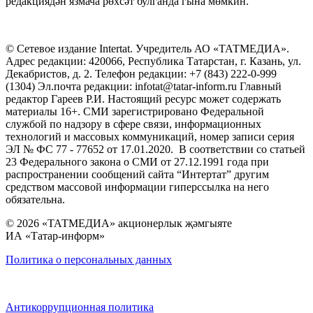
редакциядән язмача рөхсәт булганда гына мөмкин.
© Сетевое издание Intertat. Учредитель АО «ТАТМЕДИА».
Адрес редакции: 420066, Республика Татарстан, г. Казань, ул.
Декабристов, д. 2. Телефон редакции: +7 (843) 222-0-999
(1304) Эл.почта редакции: infotat@tatar-inform.ru Главный
редактор Гареев Р.И. Настоящий ресурс может содержать
материалы 16+. СМИ зарегистрировано Федеральной
службой по надзору в сфере связи, информационных
технологий и массовых коммуникаций, номер записи серия
ЭЛ № ФС 77 - 77652 от 17.01.2020. В соответствии со статьей
23 Федерального закона о СМИ от 27.12.1991 года при
распространении сообщений сайта “Интертат” другим
средством массовой информации гиперссылка на него
обязательна.
© 2026 «ТАТМЕДИА» акционерлык җәмгыяте
ИА «Татар-информ»
Политика о персональных данных
Антикоррупционная политика