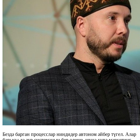
Бездә барган процесслар ниндидер автоном әйбер түгел. Алар
барысы да зур системаның бер өлеше, шуңа күрә маркетинг