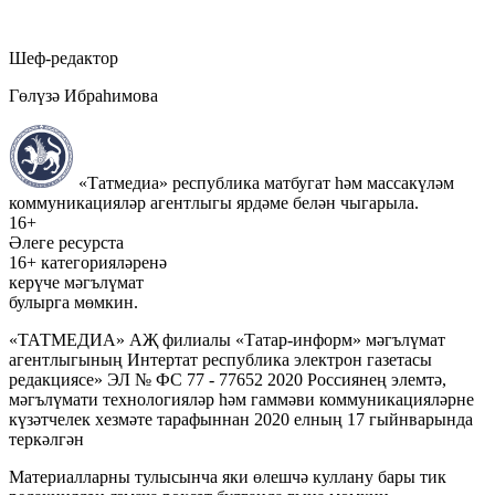
Шеф-редактор
Гөлүзә Ибраһимова
«Татмедиа» республика матбугат һәм массакүләм
коммуникацияләр агентлыгы ярдәме белән чыгарыла.
16+
Әлеге ресурста
16+ категорияләренә
керүче мәгълүмат
булырга мөмкин.
«ТАТМЕДИА» АҖ филиалы «Татар-информ» мәгълүмат
агентлыгының Интертат республика электрон газетасы
редакциясе» ЭЛ № ФС 77 - 77652 2020 Россиянең элемтә,
мәгълүмати технологияләр һәм гаммәви коммуникацияләрне
күзәтчелек хезмәте тарафыннан 2020 елның 17 гыйнварында
теркәлгән
Материалларны тулысынча яки өлешчә куллану бары тик