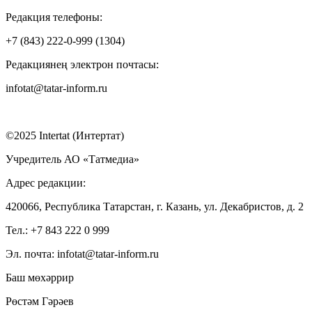
Редакция телефоны:
+7 (843) 222-0-999 (1304)
Редакциянең электрон почтасы:
infotat@tatar-inform.ru
©2025 Intertat (Интертат)
Учредитель АО «Татмедиа»
Адрес редакции:
420066, Республика Татарстан, г. Казань, ул. Декабристов, д. 2
Тел.: +7 843 222 0 999
Эл. почта: infotat@tatar-inform.ru
Баш мөхәррир
Рөстәм Гәрәев