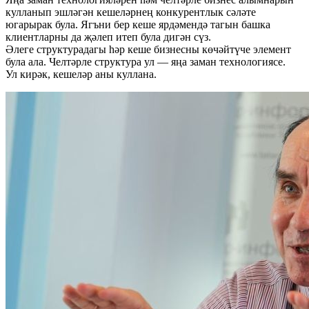
кулланып эшләгән кешеләрнең конкурентлык сәләте
югарырак була. Ягъни бер кеше ярдәмендә тагын башка
клиентларны да җәлеп итеп була дигән сүз.
Әлеге структурадагы һәр кеше бизнесны көчәйтүче элемент
була ала. Челтәрле структура ул — яңа заман технологиясе.
Ул кирәк, кешеләр аны куллана.