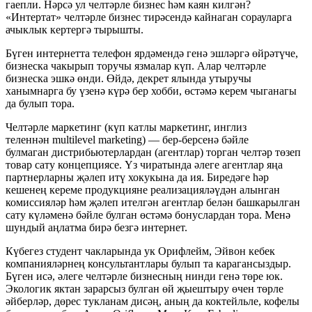
гаепли. Нәрсә ул челтәрле бизнес һәм каян килгән?
«Интертат» челтәрле бизнес тирәсендә кайнаган сорауларга
ачыклык кертергә тырышты.
Бүген интернетта телефон ярдәмендә генә эшләргә өйрәтүче,
бизнеска чакырып торучы язмалар күп. Алар челтәрле
бизнеска эшкә өнди. Өйдә, декрет ялында утыручы
ханымнарга бу үзенә күрә бер хобби, өстәмә керем чыганагы
да булып тора.
Челтәрле маркетинг (күп катлы маркетинг, инглиз
теленнән multilevel marketing) — бер-берсенә бәйле
булмаган дистрибьютерлардан (агентлар) торган челтәр төзеп
товар сату концепциясе. Үз чиратында әлеге агентлар яңа
партнерларны җәлеп итү хокукына да ия. Биредәге һәр
кешенең кереме продукцияне реализацияләүдән алынган
комиссияләр һәм җәлеп ителгән агентлар белән башкарылган
сату күләменә бәйле булган өстәмә бонуслардан тора. Менә
шундый аңлатма бирә безгә интернет.
Күбегез студент чакларында ук Орифлейм, Эйвон кебек
компанияләрнең консультантлары булып та карагансыздыр.
Бүген исә, әлеге челтәрле бизнесның нинди генә төре юк.
Экологик яктан зарарсыз булган өй җыештыру өчен төрле
әйберләр, дөрес тукланам дисәң, аның да коктейльле, кофелы