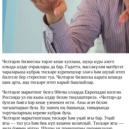
Челтәрле бизнесны төрле кеше куллана, шуңа күрә әлеге
өлкәдә алдау очраклары да бар. Гадәттә, массакүләм матбугат
чараларына күбрәк тискәре күренешләр эләгә һәм шулай итеп
билгеле бер стереотип туа. Челтәрле бизнеска карата кешедә
шик арта, аңа тискәре итеп карый башлыйлар.
Челтәрле маркетинг безгә 90нчы елларда Европадан килгән.
Россиядә ул еш кына алдау белән тиңләштерелә. «Челтәр»дә
булган бәягә һәр кеше үзенекен өсти. Аны агач белән
чагыштырып була. Бу эшнең иң башында, тамырында
торучыларның кереме күбрәк була.
Челтәрле маркетингның тискәре һәм уңай ягы бар. Уңай
ягы — тиз үсә һәм бик күп кешене колачлый. Тискәре ягы —
анда бәянең артуы. Шушы ук принципны пирамидалар