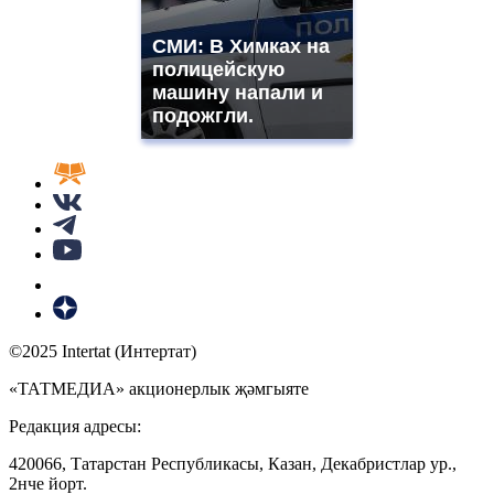
СМИ: В Химках на
полицейскую
машину напали и
подожгли.
©2025 Intertat (Интертат)
«ТАТМЕДИА» акционерлык җәмгыяте
Редакция адресы:
420066, Татарстан Республикасы, Казан, Декабристлар ур.,
2нче йорт.