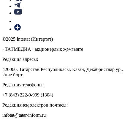
©2025 Intertat (Интертат)
«ТАТМЕДИА» акционерлык җәмгыяте
Редакция адресы:
420066, Татарстан Республикасы, Казан, Декабристлар ур.,
2нче йорт.
Редакция телефоны:
+7 (843) 222-0-999 (1304)
Редакциянең электрон почтасы:
infotat@tatar-inform.ru