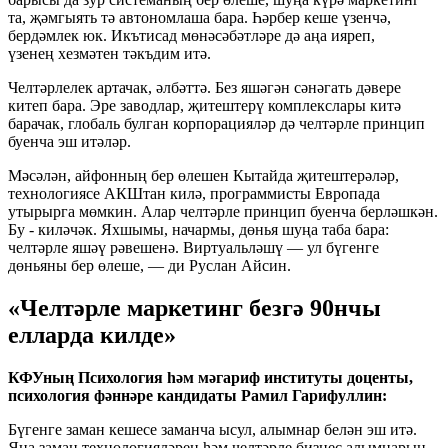
та, җәмгыять тә автономлаша бара. Һәрбер кеше үзенчә,
бердәмлек юк. Икътисад мөнәсәбәтләре дә аңа ияреп,
үзенең хезмәтен тәкъдим итә.
Челтәрлелек артачак, әлбәттә. Без яшәгән сәнәгать дәвере
китеп бара. Эре заводлар, җитештерү комплекслары китә
барачак, глобаль булган корпорацияләр дә челтәрле принцип
буенча эш итәләр.
Мәсәлән, айфонның бер өлешен Кытайда җитештерәләр,
технологиясе АКШтан килә, программисты Европада
утырырга мөмкин. Алар челтәрле принцип буенча берләшкән.
Бу - киләчәк. Яхшымы, начармы, дөнья шуңа таба бара:
челтәрле яшәү рәвешенә. Виртуальләшү — ул бүгенге
дөньяны бер өлеше, — ди Руслан Айсин.
«Челтәрле маркетинг безгә 90нчы
елларда килде»
КФУның Психология һәм мәгариф институты доценты,
психология фәннәре кандидаты Рамил Гарифуллин:
Бүгенге заман кешесе заманча ысул, алымнар белән эш итә.
Яңа заман технологияләрен һәм челтәрле бизнес алымнарын