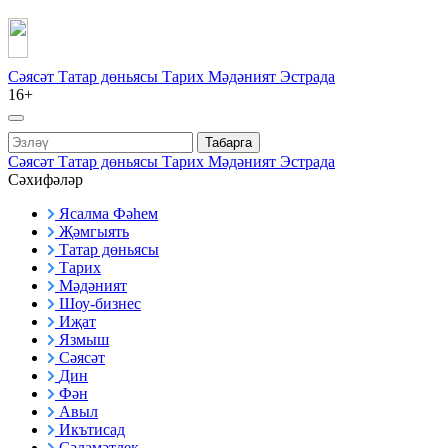
Сәясәт
Татар дөньясы
Тарих
Мәдәният
Эстрада
16+
Табарга
Сәясәт
Татар дөньясы
Тарих
Мәдәният
Эстрада
Сәхифәләр
Ясалма Фәһем
Җәмгыять
Татар дөньясы
Тарих
Мәдәният
Шоу-бизнес
Иҗат
Язмыш
Сәясәт
Дин
Фән
Авыл
Икътисад
Сәламәтлек