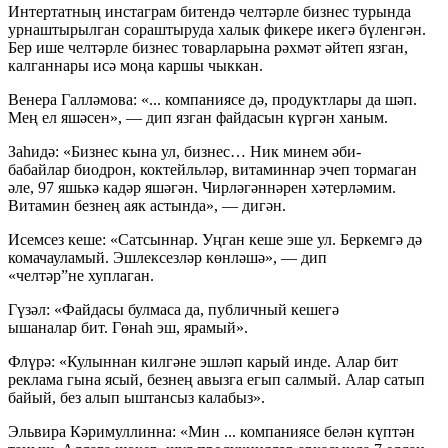
Интертатның инстаграм битендә челтәрле бизнес турында
урнаштырылган сораштыруда халык фикере икегә бүленгән.
Бер ише челтәрле бизнес товарларына рәхмәт әйтеп язган,
калганнары исә моңа каршы чыккан.
Венера Галләмова: «... компаниясе дә, продуктлары да шәп.
Мең ел яшәсен», — дип язган файдасын күргән ханым.
Заһидә: «Бизнес кына ул, бизнес… Ник минем әби-
бабайлар биодрон, коктейльләр, витаминнар эчеп тормаган
әле, 97 яшькә кадәр яшәгән. Чирләгәннәрен хәтерләмим.
Витамин безнең аяк астында», — дигән.
Исемсез кеше: «Сатсыннар. Уңган кеше эше ул. Беркемгә дә
комачауламый. Эшлексезләр көнләшә», — дип
«челтәр”не хуплаган.
Гүзәл: «Файдасы булмаса да, публичный кешегә
ышаналар бит. Гөнаһ эш, ярамый».
Флүрә: «Кулыннан килгәне эшләп карый инде. Алар бит
реклама гына ясый, безнең авызга егып салмый. Алар сатып
байый, без алып ыштансыз калабыз».
Эльвира Кәримуллинна: «Мин ... компаниясе белән күптән