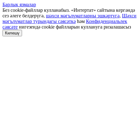
Барлык язмалар
Без cookie-файллар кулланабыз. «Интертат» сайтына кергәндә
сез әлеге белдерүгә,
шәхси мәгълүматларны эшкәртүгә
,
Шәхси
мәгълүматлар турындагы сәясәткә
һәм
Конфиденциальлек
сәясәте
нигезендә cookie файлларын куллануга ризалашасыз
Килешү