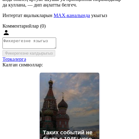
да куллана, — дип аңлатты белгеч.
Интертат яңалыкларын
MAX-каналында
укыгыз
Комментарийлар (0)
Фикерегезне калдырыгыз
Теркәлергә
Калган символлар:
Таких событий не