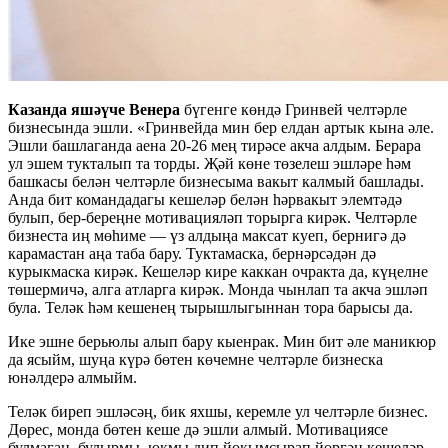
Казанда яшәүче Венера
бүгенге көндә Гринвей челтәрле
бизнесында эшли. «Гринвейда мин бер елдан артык кына әле.
Эшли башлаганда аена 20-26 мең тирәсе акча алдым. Берара
ул эшем тукталып та торды. Җәй көне төзелеш эшләре һәм
башкасы белән челтәрле бизнесыма вакыт калмый башлады.
Анда бит командадагы кешеләр белән һәрвакыт элемтәдә
булып, бер-береңне мотивацияләп торырга кирәк. Челтәрле
бизнеста иң мөһиме — үз алдыңа максат куеп, бернигә дә
карамастан аңа таба бару. Туктамаска, бернәрсәдән дә
курыкмаска кирәк. Кешеләр кире каккан очракта да, күңелне
төшермичә, алга атларга кирәк. Монда чынлап та акча эшләп
була. Теләк һәм кешенең тырышлыгыннан тора барысы да.
Ике эшне берьюлы алып бару кыенрак. Мин бит әле маникюр
да ясыйм, шуңа күрә бөтен көчемне челтәрле бизнеска
юнәлдерә алмыйм.
Теләк биреп эшләсәң, бик яхшы, керемле ул челтәрле бизнес.
Дөрес, монда бөтен кеше дә эшли алмый. Мотивациясе
булмаган, булырмы, юкмы дип йокымсырап йөргән кешеләр