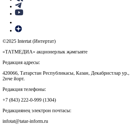
©2025 Intertat (Интертат)
«ТАТМЕДИА» акционерлык җәмгыяте
Редакция адресы:
420066, Татарстан Республикасы, Казан, Декабристлар ур.,
2нче йорт.
Редакция телефоны:
+7 (843) 222-0-999 (1304)
Редакциянең электрон почтасы:
infotat@tatar-inform.ru