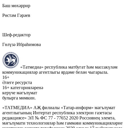
Баш мөхәррир
Рөстәм Гәрәев
Шеф-редактор
Гөлүзә Ибраһимова
«Татмедиа» республика матбугат һәм массакүләм
коммуникацияләр агентлыгы ярдәме белән чыгарыла.
16+
Әлеге ресурста
16+ категорияләренә
керүче мәгълүмат
булырга мөмкин.
«ТАТМЕДИА» АҖ филиалы «Татар-информ» мәгълүмат
агентлыгының Интертат республика электрон газетасы
редакциясе» ЭЛ № ФС 77 - 77652 2020 Россиянең элемтә,
мәгълүмати технологияләр һәм гаммәви коммуникацияләрне