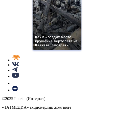
Как выглядит место
крушение вертолета на
Кавказе: смотреть
©2025 Intertat (Интертат)
«ТАТМЕДИА» акционерлык җәмгыяте