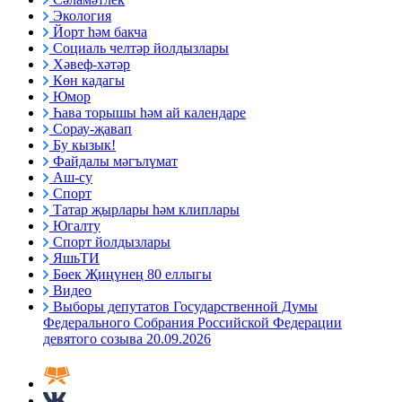
Экология
Йорт һәм бакча
Социаль челтәр йолдызлары
Хәвеф-хәтәр
Көн кадагы
Юмор
Һава торышы һәм ай календаре
Сорау-җавап
Бу кызык!
Файдалы мәгълүмат
Аш-су
Спорт
Татар җырлары һәм клиплары
Югалту
Спорт йолдызлары
ЯшьТИ
Бөек Җиңүнең 80 еллыгы
Видео
Выборы депутатов Государственной Думы
Федерального Собрания Российской Федерации
девятого созыва 20.09.2026