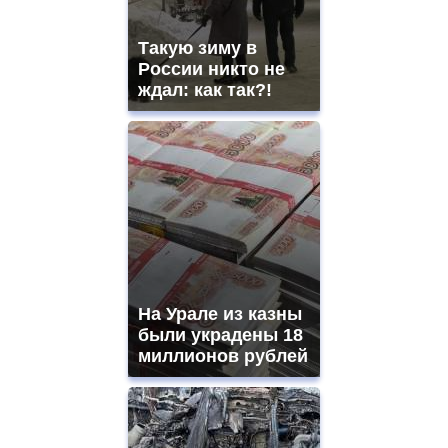
Такую зиму в
России никто не
ждал: как так?!
На Урале из казны
были украдены 18
миллионов рублей