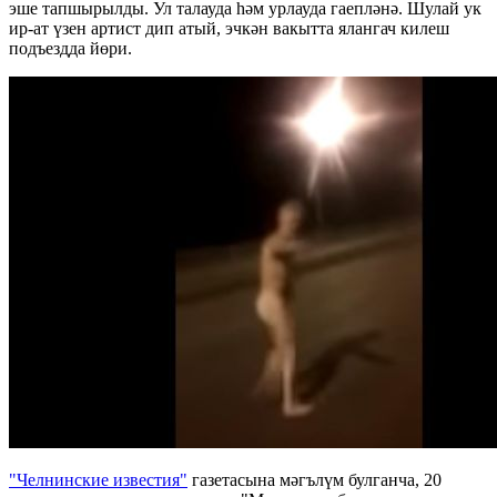
эше тапшырылды. Ул талауда һәм урлауда гаепләнә. Шулай ук
ир-ат үзен артист дип атый, эчкән вакытта ялангач килеш
подъездда йөри.
"Челнинские известия"
газетасына мәгълүм булганча, 20