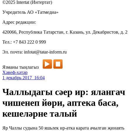
©2025 Intertat (Интертат)
Учредитель АО «Татмедиа»
Адрес редакции:
420066, Республика Татарстан, г. Казань, ул. Декабристов, д. 2
Тел.: +7 843 222 0 999
Эл. почта: infotat@tatar-inform.ru
Язманы тыңлагыз
Хәвеф-хәтәр
1 декабрь 2017 16:04
Чаллыдагы сәер ир: ялангач
чишенеп йөри, аптека баса,
кешеләрне талый
Яр Чаллы судына 50 яшьлек ир-атка карата ачылган җинаять