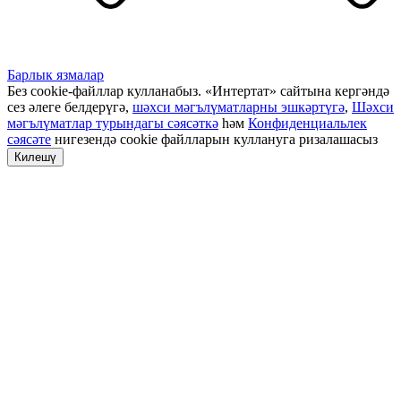
Барлык язмалар
Без cookie-файллар кулланабыз. «Интертат» сайтына кергәндә
сез әлеге белдерүгә,
шәхси мәгълүматларны эшкәртүгә
,
Шәхси
мәгълүматлар турындагы сәясәткә
һәм
Конфиденциальлек
сәясәте
нигезендә cookie файлларын куллануга ризалашасыз
Килешү