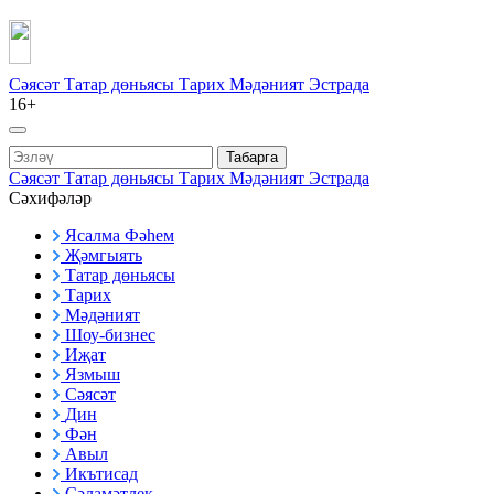
Сәясәт
Татар дөньясы
Тарих
Мәдәният
Эстрада
16+
Табарга
Сәясәт
Татар дөньясы
Тарих
Мәдәният
Эстрада
Сәхифәләр
Ясалма Фәһем
Җәмгыять
Татар дөньясы
Тарих
Мәдәният
Шоу-бизнес
Иҗат
Язмыш
Сәясәт
Дин
Фән
Авыл
Икътисад
Сәламәтлек