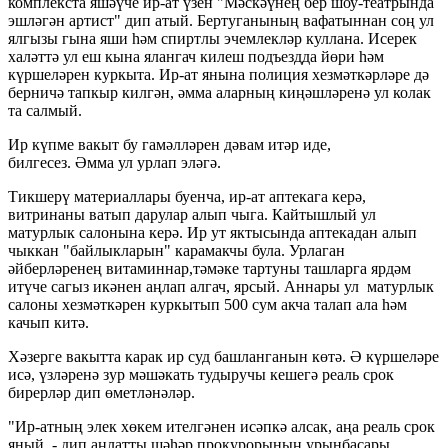
комплекста яшәүче ир-ат үзен "Мәскәүнең бер шоу-театрында
эшләгән артист" дип атый. Бертуганының вафатыннан соң ул
ялгызы гына яши һәм спиртлы эчемлекләр куллана. Исерек
халәттә ул еш кына ялангач килеш подъездда йөри һәм
күршеләрен куркыта. Ир-ат янына полиция хезмәткәрләре дә
берничә тапкыр килгән, әмма аларның киңәшләренә ул колак
та салмый.
Ир күпме вакыт бу гамәлләрен дәвам итәр иде,
билгесез. Әмма ул урлап эләгә.
Тикшерү материаллары буенча, ир-ат аптекага керә,
витринаны ватып дарулар алып чыга. Кайтышлый ул
матурлык салонына керә. Ир ут яктысында аптекадан алып
чыккан "байлыкларын" карамакчы була. Урлаган
әйберләренең витаминнар,тәмәке тартуны ташларга ярдәм
итүче сагыз икәнен аңлап алгач, ярсый. Аннары ул матурлык
салоны хезмәткәрен куркытып 500 сум акча талап ала һәм
качып китә.
Хәзерге вакытта карак ир суд башланганын көтә. Ә күршеләре
исә, үзләренә зур мәшәкать тудыручы кешегә реаль срок
бирерләр дип өметләнәләр.
"Ир-атның элек хөкем ителгәнен исәпкә алсак, аңа реаль срок
яный, - дип аңлатты шәһәр прокурорының урынбасары