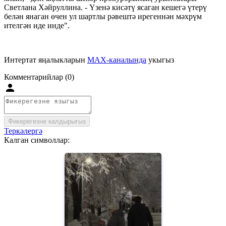
Светлана Хәйруллина. - Үзенә кисәтү ясаган кешегә үтерү
белән янаган өчен ул шартлы рәвештә ирегеннән мәхрүм
ителгән иде инде".
Интертат яңалыкларын
MAX-каналында
укыгыз
Комментарийлар (0)
Фикерегезне калдырыгыз
Теркәлергә
Калган символлар: