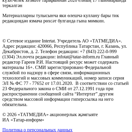
күзәтчелек хезмәте тарафыннан 2020 елның 17 гыйнварында
теркәлгән
Материалларны тулысынча яки өлешчә куллану бары тик
редакциядән язмача рөхсәт булганда гына мөмкин.
© Сетевое издание Intertat. Учредитель АО «ТАТМЕДИА».
Адрес редакции: 420066, Республика Татарстан, г. Казань, ул.
Декабристов, д. 2. Телефон редакции: +7 (843) 222-0-999
(1304) Эл.почта редакции: infotat@tatar-inform.ru Главный
редактор Гареев Р.И. Настоящий ресурс может содержать
материалы 16+. СМИ зарегистрировано Федеральной
службой по надзору в сфере связи, информационных
технологий и массовых коммуникаций, номер записи серия
ЭЛ № ФС 77 - 77652 от 17.01.2020. В соответствии со статьей
23 Федерального закона о СМИ от 27.12.1991 года при
распространении сообщений сайта “Интертат” другим
средством массовой информации гиперссылка на него
обязательна.
© 2026 «ТАТМЕДИА» акционерлык җәмгыяте
ИА «Татар-информ»
Политика о персональных данных