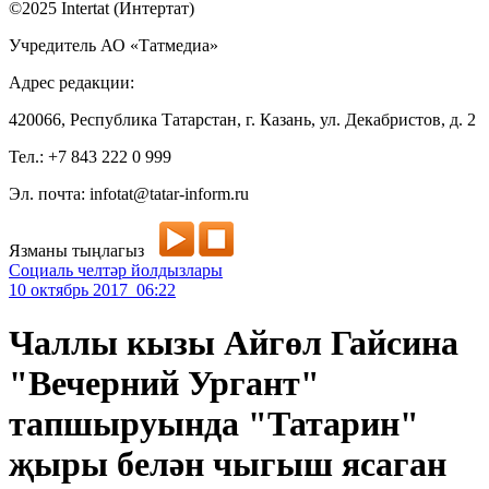
©2025 Intertat (Интертат)
Учредитель АО «Татмедиа»
Адрес редакции:
420066, Республика Татарстан, г. Казань, ул. Декабристов, д. 2
Тел.: +7 843 222 0 999
Эл. почта: infotat@tatar-inform.ru
Язманы тыңлагыз
Социаль челтәр йолдызлары
10 октябрь 2017 06:22
Чаллы кызы Айгөл Гайсина
"Вечерний Ургант"
тапшыруында "Татарин"
җыры белән чыгыш ясаган