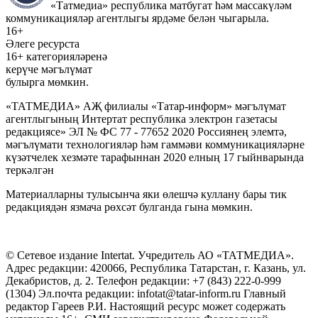
«Татмедиа» республика матбугат һәм массакүләм
коммуникацияләр агентлыгы ярдәме белән чыгарыла.
16+
Әлеге ресурста
16+ категорияләренә
керүче мәгълүмат
булырга мөмкин.
«ТАТМЕДИА» АҖ филиалы «Татар-информ» мәгълүмат
агентлыгының Интертат республика электрон газетасы
редакциясе» ЭЛ № ФС 77 - 77652 2020 Россиянең элемтә,
мәгълүмати технологияләр һәм гаммәви коммуникацияләрне
күзәтчелек хезмәте тарафыннан 2020 елның 17 гыйнварында
теркәлгән
Материалларны тулысынча яки өлешчә куллану бары тик
редакциядән язмача рөхсәт булганда гына мөмкин.
© Сетевое издание Intertat. Учредитель АО «ТАТМЕДИА».
Адрес редакции: 420066, Республика Татарстан, г. Казань, ул.
Декабристов, д. 2. Телефон редакции: +7 (843) 222-0-999
(1304) Эл.почта редакции: infotat@tatar-inform.ru Главный
редактор Гареев Р.И. Настоящий ресурс может содержать