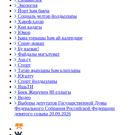
Экология
Йорт һәм бакча
Социаль челтәр йолдызлары
Хәвеф-хәтәр
Көн кадагы
Юмор
Һава торышы һәм ай календаре
Сорау-җавап
Бу кызык!
Файдалы мәгълүмат
Аш-су
Спорт
Татар җырлары һәм клиплары
Югалту
Спорт йолдызлары
ЯшьТИ
Бөек Җиңүнең 80 еллыгы
Видео
Выборы депутатов Государственной Думы
Федерального Собрания Российской Федерации
девятого созыва 20.09.2026