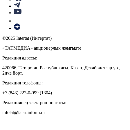
©2025 Intertat (Интертат)
«ТАТМЕДИА» акционерлык җәмгыяте
Редакция адресы:
420066, Татарстан Республикасы, Казан, Декабристлар ур.,
2нче йорт.
Редакция телефоны:
+7 (843) 222-0-999 (1304)
Редакциянең электрон почтасы:
infotat@tatar-inform.ru