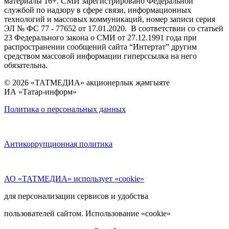
материалы 16+. СМИ зарегистрировано Федеральной
службой по надзору в сфере связи, информационных
технологий и массовых коммуникаций, номер записи серия
ЭЛ № ФС 77 - 77652 от 17.01.2020. В соответствии со статьей
23 Федерального закона о СМИ от 27.12.1991 года при
распространении сообщений сайта “Интертат” другим
средством массовой информации гиперссылка на него
обязательна.
© 2026 «ТАТМЕДИА» акционерлык җәмгыяте
ИА «Татар-информ»
Политика о персональных данных
Антикоррупционная политика
АО «ТАТМЕДИА» использует «cookie»
для персонализации сервисов и удобства
пользователей сайтом. Использование «cookie»