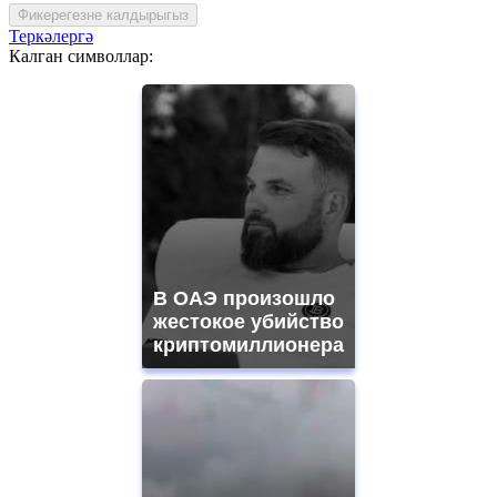
Фикерегезне калдырыгыз
Теркәлергә
Калган символлар:
В ОАЭ произошло
жестокое убийство
криптомиллионера