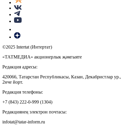
©2025 Intertat (Интертат)
«ТАТМЕДИА» акционерлык җәмгыяте
Редакция адресы:
420066, Татарстан Республикасы, Казан, Декабристлар ур.,
2нче йорт.
Редакция телефоны:
+7 (843) 222-0-999 (1304)
Редакциянең электрон почтасы:
infotat@tatar-inform.ru