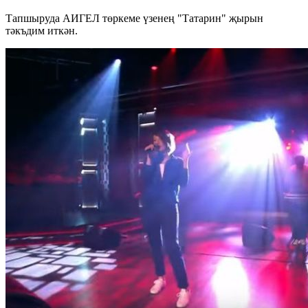
Тапшыруда АИГЕЛ төркеме үзенең "Татарин" җырын
тәкъдим иткән.