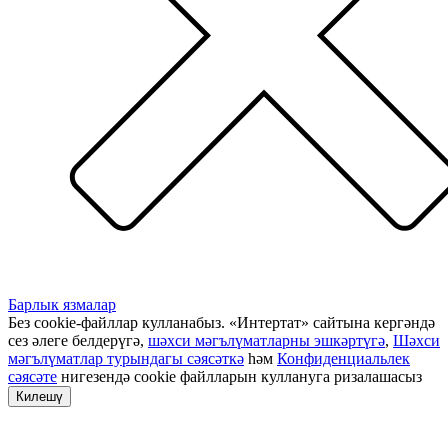
Барлык язмалар
Без cookie-файллар кулланабыз. «Интертат» сайтына кергәндә
сез әлеге белдерүгә,
шәхси мәгълүматларны эшкәртүгә
,
Шәхси
мәгълүматлар турындагы сәясәткә
һәм
Конфиденциальлек
сәясәте
нигезендә cookie файлларын куллануга ризалашасыз
Килешү