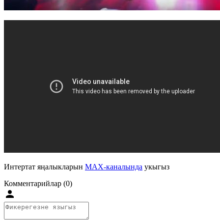
Интертат яңалыкларын
MAX-каналында
укыгыз
Комментарийлар (0)