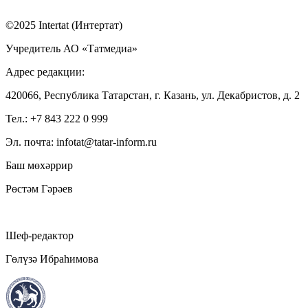
©2025 Intertat (Интертат)
Учредитель АО «Татмедиа»
Адрес редакции:
420066, Республика Татарстан, г. Казань, ул. Декабристов, д. 2
Тел.: +7 843 222 0 999
Эл. почта: infotat@tatar-inform.ru
Баш мөхәррир
Рөстәм Гәрәев
Шеф-редактор
Гөлүзә Ибраһимова