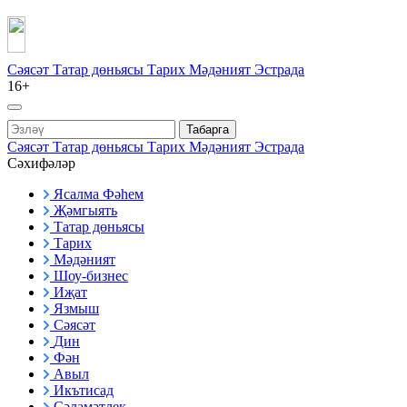
Сәясәт
Татар дөньясы
Тарих
Мәдәният
Эстрада
16+
Табарга
Сәясәт
Татар дөньясы
Тарих
Мәдәният
Эстрада
Сәхифәләр
Ясалма Фәһем
Җәмгыять
Татар дөньясы
Тарих
Мәдәният
Шоу-бизнес
Иҗат
Язмыш
Сәясәт
Дин
Фән
Авыл
Икътисад
Сәламәтлек