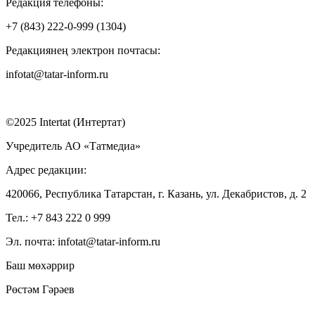
Редакция телефоны:
+7 (843) 222-0-999 (1304)
Редакциянең электрон почтасы:
infotat@tatar-inform.ru
©2025 Intertat (Интертат)
Учредитель АО «Татмедиа»
Адрес редакции:
420066, Республика Татарстан, г. Казань, ул. Декабристов, д. 2
Тел.: +7 843 222 0 999
Эл. почта: infotat@tatar-inform.ru
Баш мөхәррир
Рөстәм Гәрәев