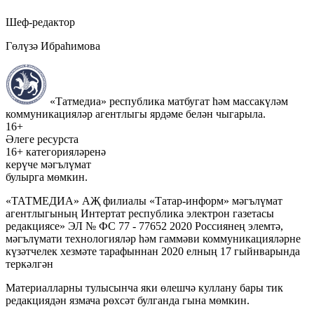
Шеф-редактор
Гөлүзә Ибраһимова
«Татмедиа» республика матбугат һәм массакүләм
коммуникацияләр агентлыгы ярдәме белән чыгарыла.
16+
Әлеге ресурста
16+ категорияләренә
керүче мәгълүмат
булырга мөмкин.
«ТАТМЕДИА» АҖ филиалы «Татар-информ» мәгълүмат
агентлыгының Интертат республика электрон газетасы
редакциясе» ЭЛ № ФС 77 - 77652 2020 Россиянең элемтә,
мәгълүмати технологияләр һәм гаммәви коммуникацияләрне
күзәтчелек хезмәте тарафыннан 2020 елның 17 гыйнварында
теркәлгән
Материалларны тулысынча яки өлешчә куллану бары тик
редакциядән язмача рөхсәт булганда гына мөмкин.