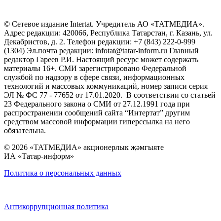
© Сетевое издание Intertat. Учредитель АО «ТАТМЕДИА».
Адрес редакции: 420066, Республика Татарстан, г. Казань, ул.
Декабристов, д. 2. Телефон редакции: +7 (843) 222-0-999
(1304) Эл.почта редакции: infotat@tatar-inform.ru Главный
редактор Гареев Р.И. Настоящий ресурс может содержать
материалы 16+. СМИ зарегистрировано Федеральной
службой по надзору в сфере связи, информационных
технологий и массовых коммуникаций, номер записи серия
ЭЛ № ФС 77 - 77652 от 17.01.2020. В соответствии со статьей
23 Федерального закона о СМИ от 27.12.1991 года при
распространении сообщений сайта “Интертат” другим
средством массовой информации гиперссылка на него
обязательна.
© 2026 «ТАТМЕДИА» акционерлык җәмгыяте
ИА «Татар-информ»
Политика о персональных данных
Антикоррупционная политика