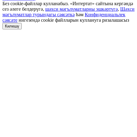
Без cookie-файллар кулланабыз. «Интертат» сайтына кергәндә
сез әлеге белдерүгә,
шәхси мәгълүматларны эшкәртүгә
,
Шәхси
мәгълүматлар турындагы сәясәткә
һәм
Конфиденциальлек
сәясәте
нигезендә cookie файлларын куллануга ризалашасыз
Килешү