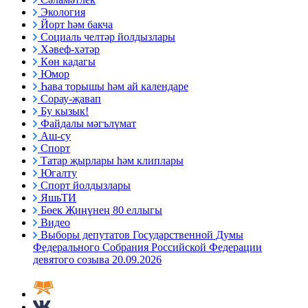
Экология
Йорт һәм бакча
Социаль челтәр йолдызлары
Хәвеф-хәтәр
Көн кадагы
Юмор
Һава торышы һәм ай календаре
Сорау-җавап
Бу кызык!
Файдалы мәгълүмат
Аш-су
Спорт
Татар җырлары һәм клиплары
Югалту
Спорт йолдызлары
ЯшьТИ
Бөек Җиңүнең 80 еллыгы
Видео
Выборы депутатов Государственной Думы
Федерального Собрания Российской Федерации
девятого созыва 20.09.2026