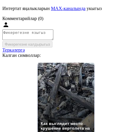
Интертат яңалыкларын
MAX-каналында
укыгыз
Комментарийлар (0)
Фикерегезне калдырыгыз
Теркәлергә
Калган символлар:
Как выглядит место
крушение вертолета на