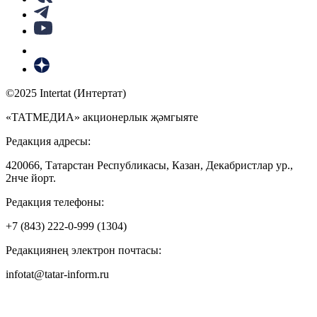
©2025 Intertat (Интертат)
«ТАТМЕДИА» акционерлык җәмгыяте
Редакция адресы:
420066, Татарстан Республикасы, Казан, Декабристлар ур.,
2нче йорт.
Редакция телефоны:
+7 (843) 222-0-999 (1304)
Редакциянең электрон почтасы:
infotat@tatar-inform.ru