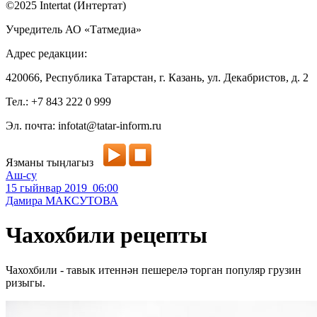
©2025 Intertat (Интертат)
Учредитель АО «Татмедиа»
Адрес редакции:
420066, Республика Татарстан, г. Казань, ул. Декабристов, д. 2
Тел.: +7 843 222 0 999
Эл. почта: infotat@tatar-inform.ru
Язманы тыңлагыз
Аш-су
15 гыйнвар 2019 06:00
Дамира МАКСУТОВА
Чахохбили рецепты
Чахохбили - тавык итеннән пешерелә торган популяр грузин
ризыгы.