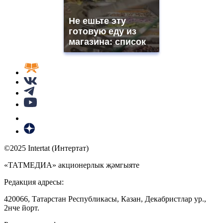
Не ешьте эту
готовую еду из
магазина: список
©2025 Intertat (Интертат)
«ТАТМЕДИА» акционерлык җәмгыяте
Редакция адресы:
420066, Татарстан Республикасы, Казан, Декабристлар ур.,
2нче йорт.