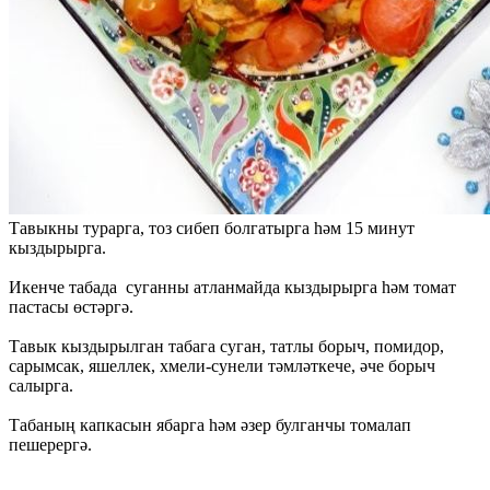
Тавыкны турарга, тоз сибеп болгатырга һәм 15 минут
кыздырырга.
Икенче табада суганны атланмайда кыздырырга һәм томат
пастасы өстәргә.
Тавык кыздырылган табага суган, татлы борыч, помидор,
сарымсак, яшеллек, хмели-сунели тәмләткече, әче борыч
салырга.
Табаның капкасын ябарга һәм әзер булганчы томалап
пешерергә.